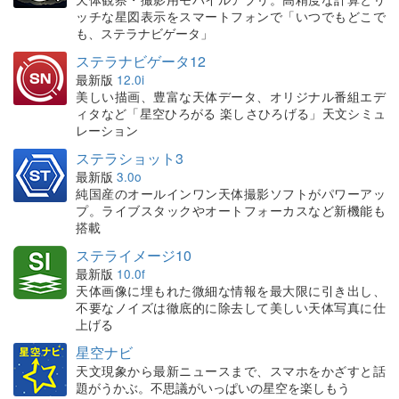
ッチな星図表示をスマートフォンで「いつでもどこで
も、ステラナビゲータ」
ステラナビゲータ12
最新版
12.0i
美しい描画、豊富な天体データ、オリジナル番組エデ
ィタなど「星空ひろがる 楽しさひろげる」天文シミュ
レーション
ステラショット3
最新版
3.0o
純国産のオールインワン天体撮影ソフトがパワーアッ
プ。ライブスタックやオートフォーカスなど新機能も
搭載
ステライメージ10
最新版
10.0f
天体画像に埋もれた微細な情報を最大限に引き出し、
不要なノイズは徹底的に除去して美しい天体写真に仕
上げる
星空ナビ
天文現象から最新ニュースまで、スマホをかざすと話
題がうかぶ。不思議がいっぱいの星空を楽しもう