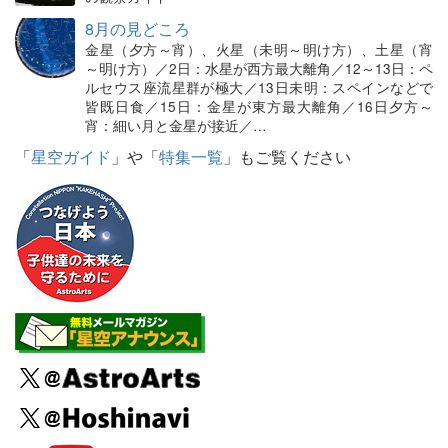
8月の見どころ
金星（夕方～宵）、火星（未明～明け方）、土星（宵
～明け方）／2日：水星が西方最大離角／12～13日：ペ
ルセウス座流星群が極大／13日未明：スペインなどで
皆既日食／15日：金星が東方最大離角／16日夕方～
宵：細い月と金星が接近／…
「
星空ガイド
」や「
特集一覧
」もご覧ください