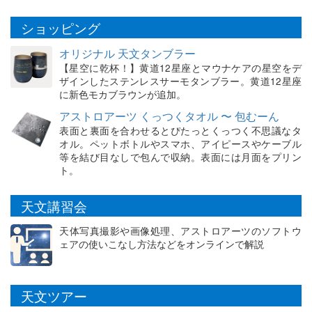
ショッピング
オリジナル 天文タンブラー
【星空に乾杯！】黄道12星座とマウナケアの星空をデ
ザインしたステンレスサーモタンブラー。黄道12星座
に新色モカブラウンが追加。
アストロアーツ くっつくタオル 〜 包むーん
表面と裏面を合わせるとぴたっとくっつく不思議なタ
オル。ペットボトルやスマホ、アイピースやケーブル
等を結び目なしで包んで収納。表面には月面をプリン
ト。
天文講習会
天体写真撮影や画像処理、アストロアーツのソフトウ
ェアの使いこなし方法などをオンラインで解説
天文ツアー