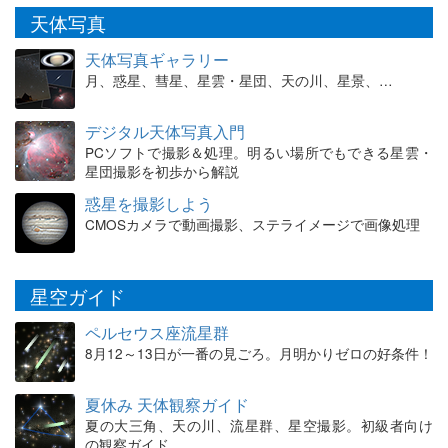
天体写真
天体写真ギャラリー
月、惑星、彗星、星雲・星団、天の川、星景、…
デジタル天体写真入門
PCソフトで撮影＆処理。明るい場所でもできる星雲・
星団撮影を初歩から解説
惑星を撮影しよう
CMOSカメラで動画撮影、ステライメージで画像処理
星空ガイド
ペルセウス座流星群
8月12～13日が一番の見ごろ。月明かりゼロの好条件！
夏休み 天体観察ガイド
夏の大三角、天の川、流星群、星空撮影。初級者向け
の観察ガイド