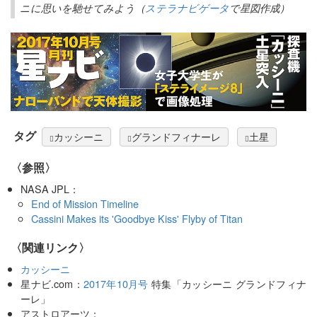
ニに思いを馳せてみよう（
ステラナビゲータ
で星図作成）
タグ
カッシーニ
グランドフィナーレ
土星
〈参照〉
NASA JPL：
End of Mission Timeline
Cassini Makes its 'Goodbye Kiss' Flyby of Titan
〈関連リンク〉
カッシーニ
星ナビ.com：
2017年10月号
特集「カッシーニ グランドフィナ
ーレ」
アストロアーツ：