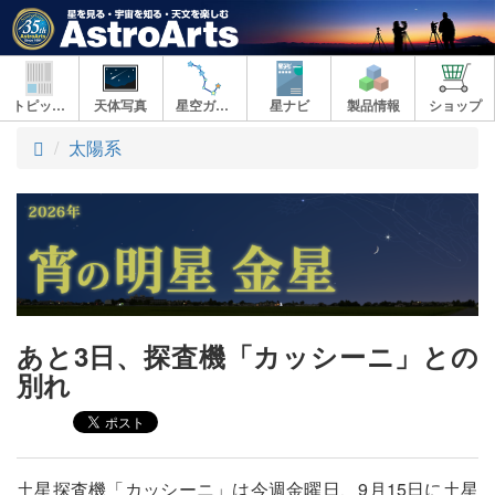
トピックス
天体写真
星空ガイド
星ナビ
製品情報
ショップ
ト
太陽系
ッ
プ
あと3日、探査機「カッシーニ」との
別れ
土星探査機「カッシーニ」は今週金曜日、9月15日に土星