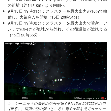
の距離（約14万km）より内側へ
9月15日 19時31分：スラスターを最大出力の10%で噴
射し、大気突入を開始（15日 20時54分）
9月15日 19時32分：スラスターを最大出力で噴射、ア
ンテナの向きが地球から外れ、その後通信が途絶える
（15日 20時55分）
カッシーニからの最後の信号が届く9月15日 20時55分の空
（東京）。南西の空の低いところに輝く土星を見てカッシー