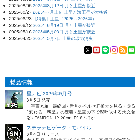
2025/08/05
2025年8月12日 月と土星が接近
2025/06/27
2025年7月上旬 土星と海王星が大接近
2025/06/23
【特集】土星（2025～2026年）
2025/06/12
2025年6月19日 月と土星が接近
2025/05/16
2025年5月23日 月と土星が接近
2025/04/25
2025年5月7日 土星の環の消失
製品情報
星ナビ 2026年9月号
8月5日 発売
「宇宙兄弟」最終回 / 新月のペルセ群極大を見る・撮る
/ 変わる「惑星」の定義 / 星空の下で深呼吸する天文台
浴 / TAMRON 12-20mm F2.8 / ほか
ステラナビゲータ・モバイル
8月4日 リリース
天体観察・撮影用モバイルアプリ。高精度な計算とリ