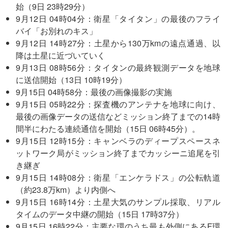
始（9日 23時29分）
9月12日 04時04分：衛星「タイタン」の最後のフライ
バイ「お別れのキス」
9月12日 14時27分：土星から130万kmの遠点通過、以
降は土星に近づいていく
9月13日 08時56分：タイタンの最終観測データを地球
に送信開始（13日 10時19分）
9月15日 04時58分：最後の画像撮影の実施
9月15日 05時22分：探査機のアンテナを地球に向け、
最後の画像データの送信などミッション終了までの14時
間半にわたる連続通信を開始（15日 06時45分）。
9月15日 12時15分：キャンベラのディープスペースネ
ットワーク局がミッション終了までカッシーニ追尾を引
き継ぎ
9月15日 14時08分：衛星「エンケラドス」の公転軌道
（約23.8万km）より内側へ
9月15日 16時14分：土星大気のサンプル採取、リアル
タイムのデータ中継の開始（15日 17時37分）
9月15日 16時22分：主要な環のうち最も外側にあるF環