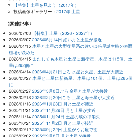
【特集】土星を見よう（2017年）
投稿画像ギャラリー：
2017年 土星
関連記事
2026/07/03
【特集】土星（2026～2027年）
2026/05/07
2026年5月14日 細い月と土星が接近
2026/04/15
木星と土星の大型衛星系の違いは惑星誕生時の表面
磁場が決めた
2026/04/15
またしても木星と土星に新衛星、木星は115個、土
星は292個に
2026/04/14
2026年4月21日ごろ 水星と火星、土星が大接近
2026/03/27
木星と土星に新衛星、木星は101個、土星は285個
に
2026/02/27
2026年3月8日ごろ 金星と土星が大接近
2026/02/13
2026年2月20日ごろ 土星と海王星が大接近
2026/01/16
2026年1月23日 月と土星が接近
2025/11/21
2025年11月29日 月と土星が接近
2025/11/14
2025年11月24日 土星の環の準消失
2025/10/24
2025年11月2日 月と土星が接近
2025/09/12
2025年9月22日 土星がうお座で衝
2025/09/02
2025年9月8日 月と土星が接近