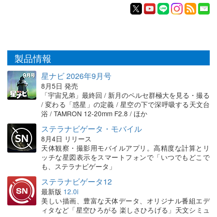
製品情報
星ナビ 2026年9月号
8月5日 発売
「宇宙兄弟」最終回 / 新月のペルセ群極大を見る・撮る
/ 変わる「惑星」の定義 / 星空の下で深呼吸する天文台
浴 / TAMRON 12-20mm F2.8 / ほか
ステラナビゲータ・モバイル
8月4日 リリース
天体観察・撮影用モバイルアプリ。高精度な計算とリ
ッチな星図表示をスマートフォンで「いつでもどこで
も、ステラナビゲータ」
ステラナビゲータ12
最新版
12.0i
美しい描画、豊富な天体データ、オリジナル番組エデ
ィタなど「星空ひろがる 楽しさひろげる」天文シミュ