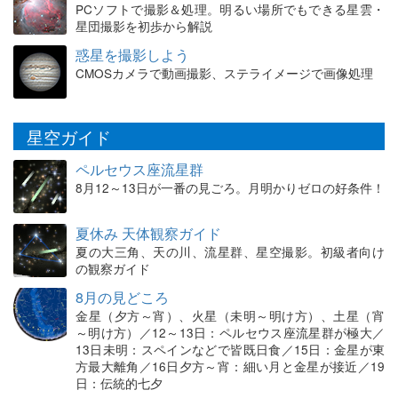
PCソフトで撮影＆処理。明るい場所でもできる星雲・
星団撮影を初歩から解説
惑星を撮影しよう
CMOSカメラで動画撮影、ステライメージで画像処理
星空ガイド
ペルセウス座流星群
8月12～13日が一番の見ごろ。月明かりゼロの好条件！
夏休み 天体観察ガイド
夏の大三角、天の川、流星群、星空撮影。初級者向け
の観察ガイド
8月の見どころ
金星（夕方～宵）、火星（未明～明け方）、土星（宵
～明け方）／12～13日：ペルセウス座流星群が極大／
13日未明：スペインなどで皆既日食／15日：金星が東
方最大離角／16日夕方～宵：細い月と金星が接近／19
日：伝統的七夕