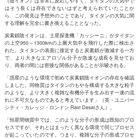
（陰イオン）は非常に反応しやすく、タイタンの大気中で
はそう長くは存在できないはずと考えられていたことか
ら、この発見は予想外のことであり、タイタンの大気に関
する理解を完全に書き換えることとなった。
炭素鎖陰イオンは、土星探査機「カッシーニ」がタイタン
の上空950～1300kmの上層大気中を飛行した際に検出さ
れた。タイタンの表面に接近すると炭素鎖が激減する一方
で、より大きなエアロゾル分子が急速な成長を見せてお
り、両者の間には密接な関係があることが示唆される。
「惑星のような環境で初めて炭素鎖陰イオンの存在を確認
しました。同物質はタイタンのもやを構成する大きな粒子
のような、より大きく複雑な有機分子を生み出す一連の流
れに不可欠なものであると考えています」（英・ユニバー
シティ・カレッジ・ロンドン Ravi Desaiさん）。
「恒星間物質中では、このような分子の形成は既知のプロ
セスですが、それとはまったく異なる環境で同じプロセス
が起こっていたのです。つまり、複雑な分子の形成プロセ