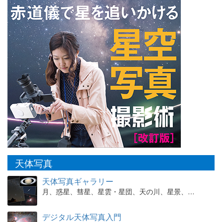
天体写真
天体写真ギャラリー
月、惑星、彗星、星雲・星団、天の川、星景、…
デジタル天体写真入門