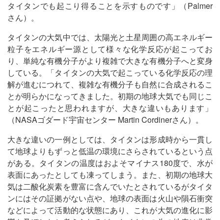
タイタンでも起こり得ることを示すものです」（Palmer
さん）。
タイタンの大気中では、太陽光と土星周囲の高エネルギー
粒子をエネルギー源として様々な化学反応が起こってお
り、単純な有機分子がより複雑で大きな有機分子へと変身
している。「タイタンの大気で起こっている化学反応の理
解が進むにつれて、複雑な有機分子も自然に合成されるこ
とが明らかになってきました。初期の地球大気でも同じこ
とが起こったと思われますが、大きな違いもあります」
（NASAゴダード宇宙センター Martin Cordinerさん）。
大きな違いの一例としては、タイタンは形成時から一貫し
て地球よりもずっと低温の環境にさらされているという点
がある。タイタンの温度はおよそマイナス180度で、水が
表面にあったとしても凍ってしまう。また、初期の地球大
気は二酸化炭素を豊富に含んでいたとされているがタイタ
ンにはその証拠がない点や、地球の表面は火山や隕石衝突
などによって活動的な状態にあり、これが大気の進化に影