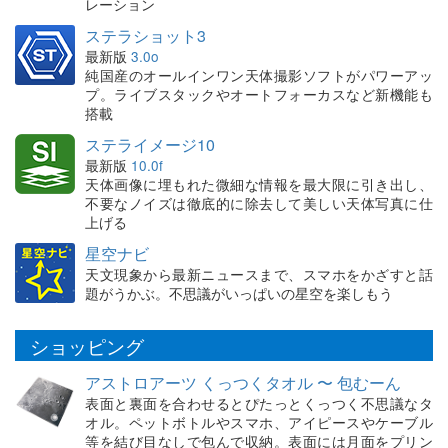
レーション
ステラショット3
最新版
3.0o
純国産のオールインワン天体撮影ソフトがパワーアッ
プ。ライブスタックやオートフォーカスなど新機能も
搭載
ステライメージ10
最新版
10.0f
天体画像に埋もれた微細な情報を最大限に引き出し、
不要なノイズは徹底的に除去して美しい天体写真に仕
上げる
星空ナビ
天文現象から最新ニュースまで、スマホをかざすと話
題がうかぶ。不思議がいっぱいの星空を楽しもう
ショッピング
アストロアーツ くっつくタオル 〜 包むーん
表面と裏面を合わせるとぴたっとくっつく不思議なタ
オル。ペットボトルやスマホ、アイピースやケーブル
等を結び目なしで包んで収納。表面には月面をプリン