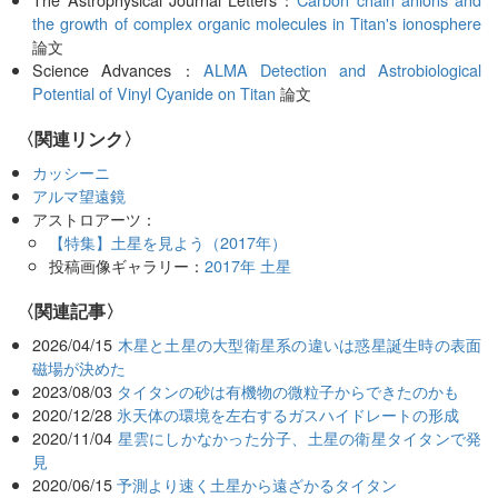
the growth of complex organic molecules in Titan's ionosphere
論文
Science Advances：
ALMA Detection and Astrobiological
Potential of Vinyl Cyanide on Titan
論文
〈関連リンク〉
カッシーニ
アルマ望遠鏡
アストロアーツ：
【特集】土星を見よう（2017年）
投稿画像ギャラリー：
2017年 土星
関連記事
2026/04/15
木星と土星の大型衛星系の違いは惑星誕生時の表面
磁場が決めた
2023/08/03
タイタンの砂は有機物の微粒子からできたのかも
2020/12/28
氷天体の環境を左右するガスハイドレートの形成
2020/11/04
星雲にしかなかった分子、土星の衛星タイタンで発
見
2020/06/15
予測より速く土星から遠ざかるタイタン