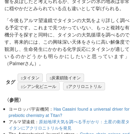
響を及ぼしたと考えられるが、タイタンの氷の地表は非常
に穏やかだとみられている点も違いとして挙げられる。
「今後もアルマ望遠鏡でタイタンの大気をより詳しく調べ
る予定です。これまで見つかっていない、もっと複雑な有
機分子を探すと同時に、タイタンの大気循環を調べるので
す。将来的には、この興味深い天体をさらに高い解像度で
観測し、生命発生にかかわる化学反応にタイタンが適して
いるのかどうかも明らかにしたいと思っています」
（Palmerさん）。
タイタン
炭素鎖陰イオン
タグ
シアン化ビニール
アクリロニトリル
〈参照〉
ヨーロッパ宇宙機関：
Has Cassini found a universal driver for
prebiotic chemistry at Titan?
アルマ望遠鏡：
原始地球大気を調べる手がかり：土星の衛星タ
イタンにアクリロニトリルを発見
The Astrophysical Journal Letters：
Carbon chain anions and