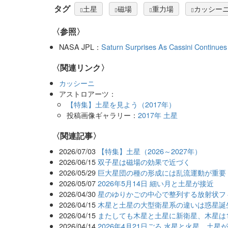
タグ
土星
磁場
重力場
カッシー
〈参照〉
NASA JPL：
Saturn Surprises As Cassini Continues 
〈関連リンク〉
カッシーニ
アストロアーツ：
【特集】土星を見よう（2017年）
投稿画像ギャラリー：
2017年 土星
関連記事
2026/07/03
【特集】土星（2026～2027年）
2026/06/15
双子星は磁場の効果で近づく
2026/05/29
巨大星団の種の形成には乱流運動が重要
2026/05/07
2026年5月14日 細い月と土星が接近
2026/04/30
星のゆりかごの中心で整列する放射状フ
2026/04/15
木星と土星の大型衛星系の違いは惑星誕
2026/04/15
またしても木星と土星に新衛星、木星は1
2026/04/14
2026年4月21日ごろ 水星と火星、土星