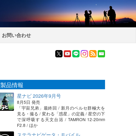
お問い合わせ
製品情報
星ナビ 2026年9月号
8月5日 発売
「宇宙兄弟」最終回 / 新月のペルセ群極大を
見る・撮る / 変わる「惑星」の定義 / 星空の下
で深呼吸する天文台浴 / TAMRON 12-20mm
F2.8 / ほか
ステラナビゲータ・モバイル