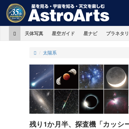
Home
天体写真
星空ガイド
星ナビ
プラネタリ
ト
太陽系
ッ
プ
残り1か月半、探査機「カッシ