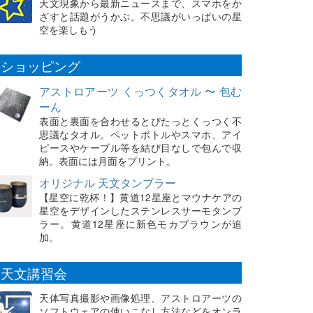
天文現象から最新ニュースまで、スマホをか
ざすと話題がうかぶ。不思議がいっぱいの星
空を楽しもう
ショッピング
アストロアーツ くっつくタオル 〜 包む
ーん
表面と裏面を合わせるとぴたっとくっつく不
思議なタオル。ペットボトルやスマホ、アイ
ピースやケーブル等を結び目なしで包んで収
納。表面には月面をプリント。
オリジナル 天文タンブラー
【星空に乾杯！】黄道12星座とマウナケアの
星空をデザインしたステンレスサーモタンブ
ラー。黄道12星座に新色モカブラウンが追
加。
天文講習会
天体写真撮影や画像処理、アストロアーツの
ソフトウェアの使いこなし方法などをオンラ