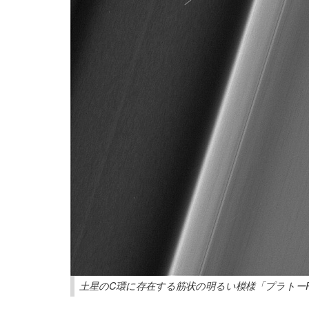
土星のC環に存在する筋状の明るい模様「プラトーP1」（提供：NAS