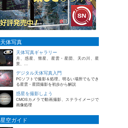
天体写真
天体写真ギャラリー
月、惑星、彗星、星雲・星団、天の川、星
景、…
デジタル天体写真入門
PCソフトで撮影＆処理。明るい場所でもでき
る星雲・星団撮影を初歩から解説
惑星を撮影しよう
CMOSカメラで動画撮影、ステライメージで
画像処理
星空ガイド