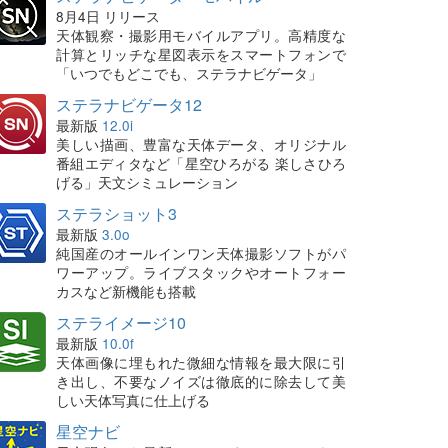
8月4日 リリース
天体観察・撮影用モバイルアプリ。高精度な
計算とリッチな星図表示をスマートフォンで
「いつでもどこでも、ステラナビゲータ」
ステラナビゲータ12
最新版
12.0i
美しい描画、豊富な天体データ、オリジナル
番組エディタなど「星空ひろがる 楽しさひろ
げる」天文シミュレーション
ステラショット3
最新版
3.0o
純国産のオールインワン天体撮影ソフトがパ
ワーアップ。ライブスタックやオートフォー
カスなど新機能も搭載
ステライメージ10
最新版
10.0f
天体画像に埋もれた微細な情報を最大限に引
き出し、不要なノイズは徹底的に除去して美
しい天体写真に仕上げる
星空ナビ