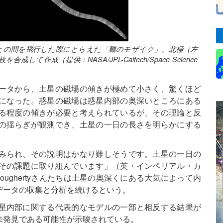
環との間を飛行した際にとらえた「麺のモザイク」。北極（左
作成（提供：NASA/JPL-Caltech/Space Science
ータから、土星の磁場の傾きが極めて小さく、驚くほど
になった。惑星の磁場は惑星内部の奥深いところにある
る程度の傾きが必要と考えられているが、その理論と反
の揺らぎが観測でき、土星の一日の長さを明らかにする
みられ、その説明はかなり難しそうです。土星の一日の
その課題に取り組んでいます」（英・インペリアル・カ
ん）。Doughertyさんたちは土星の奥深くにある大気によって内
データの収集と分析を続けるという。
星内部に関する代表的なモデルの一部と相反する結果が
未発見である可能性が示唆されている。