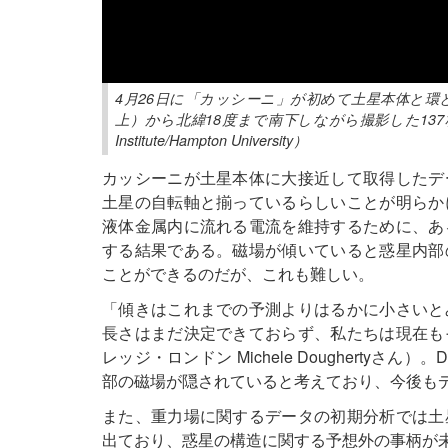
4月26日に「カッシーニ」が初めて土星本体と
上）から北緯18度まで南下しながら撮影した137枚を合成して
Institute/Hampton University）
カッシーニが土星本体に大接近して取得したデ
土星の自転軸と揃っているらしいことが明らか
液体金属内に流れる電流を維持するために、あ
する結果である。磁場が傾いていると惑星内部
ことができるのだが、これも難しい。
「傾きはこれまでの予測よりはるかに小さいと
長さはまだ決定できておらず、私たちは現在も
レッジ・ロンドン Michele Doughertyさ
部の磁場が隠されていると考えており、今後も
また、重力場に関するデータの初期分析では土
出ており、惑星の構造に関する予想外の事柄が