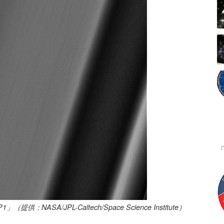
A/JPL-Caltech/Space Science Institute）