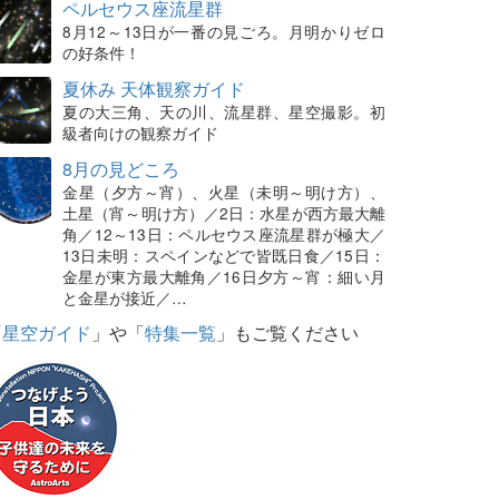
ペルセウス座流星群
8月12～13日が一番の見ごろ。月明かりゼロ
の好条件！
夏休み 天体観察ガイド
夏の大三角、天の川、流星群、星空撮影。初
級者向けの観察ガイド
8月の見どころ
金星（夕方～宵）、火星（未明～明け方）、
土星（宵～明け方）／2日：水星が西方最大離
角／12～13日：ペルセウス座流星群が極大／
13日未明：スペインなどで皆既日食／15日：
金星が東方最大離角／16日夕方～宵：細い月
と金星が接近／…
「
星空ガイド
」や「
特集一覧
」もご覧ください