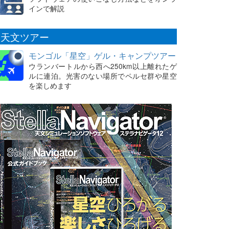
インで解説
天文ツアー
モンゴル「星空」ゲル・キャンプツアー
ウランバートルから西へ250km以上離れたゲ
ルに連泊。光害のない場所でペルセ群や星空
を楽しめます