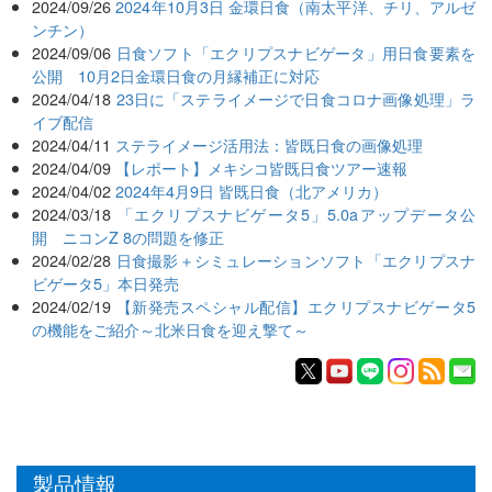
2024/09/26
2024年10月3日 金環日食（南太平洋、チリ、アルゼ
ンチン）
2024/09/06
日食ソフト「エクリプスナビゲータ」用日食要素を
公開 10月2日金環日食の月縁補正に対応
2024/04/18
23日に「ステライメージで日食コロナ画像処理」ラ
イブ配信
2024/04/11
ステライメージ活用法：皆既日食の画像処理
2024/04/09
【レポート】メキシコ皆既日食ツアー速報
2024/04/02
2024年4月9日 皆既日食（北アメリカ）
2024/03/18
「エクリプスナビゲータ5」5.0aアップデータ公
開 ニコンZ 8の問題を修正
2024/02/28
日食撮影＋シミュレーションソフト「エクリプスナ
ビゲータ5」本日発売
2024/02/19
【新発売スペシャル配信】エクリプスナビゲータ5
の機能をご紹介～北米日食を迎え撃て～
製品情報