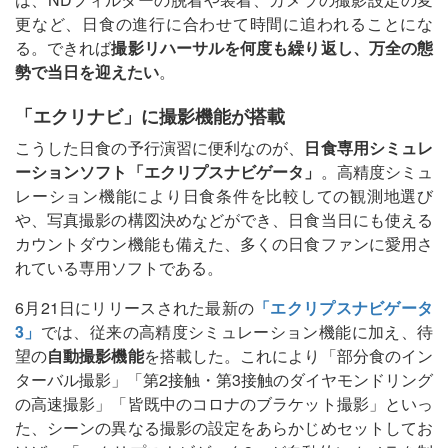
更など、日食の進行に合わせて時間に追われることにな
る。できれば
撮影リハーサルを何度も繰り返し、万全の態
勢で当日を迎えたい
。
「エクリナビ」に撮影機能が搭載
こうした日食の予行演習に便利なのが、
日食専用シミュレ
ーションソフト「エクリプスナビゲータ」
。高精度シミュ
レーション機能により日食条件を比較しての観測地選び
や、写真撮影の構図決めなどができ、日食当日にも使える
カウントダウン機能も備えた、多くの日食ファンに愛用さ
れている専用ソフトである。
6月21日にリリースされた最新の
「エクリプスナビゲータ
3」
では、従来の高精度シミュレーション機能に加え、待
望の
自動撮影機能
を搭載した。これにより「部分食のイン
ターバル撮影」「第2接触・第3接触のダイヤモンドリング
の高速撮影」「皆既中のコロナのブラケット撮影」といっ
た、シーンの異なる撮影の設定をあらかじめセットしてお