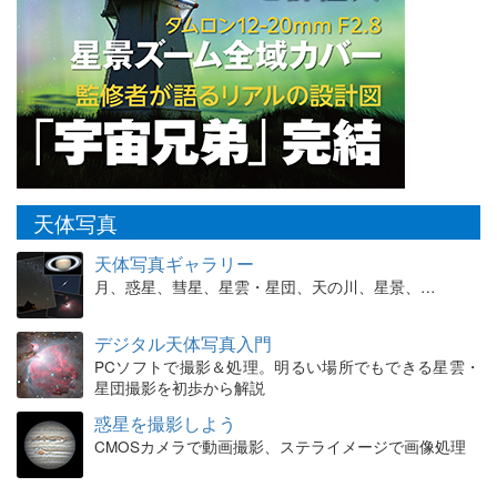
天体写真
天体写真ギャラリー
月、惑星、彗星、星雲・星団、天の川、星景、…
デジタル天体写真入門
PCソフトで撮影＆処理。明るい場所でもできる星雲・
星団撮影を初歩から解説
惑星を撮影しよう
CMOSカメラで動画撮影、ステライメージで画像処理