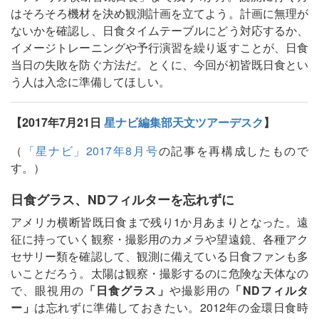
はそろそろ機材を決め観測計画を立てよう。計画に無理が
ないかを確認し、日食タイムテーブルにどう対応するか、
イメージトレーニングや予行演習を繰り返すことが、日食
当日の失敗を防ぐ方法だ。とくに、今回が初皆既日食とい
う人は入念に準備してほしい。
【2017年7月21日
星ナビ編集部天文ツアーデスク
】
（
「星ナビ」2017年8月号
の記事を再構成したもので
す。）
日食グラス、NDフィルターを忘れずに
アメリカ横断皆既日食まで残り1か月あまりとなった。遠
征に持っていく観察・撮影用のカメラや望遠鏡、各種アク
セサリー類を確認して、観測に備えている日食ファンも多
いことだろう。太陽は観察・撮影するのに危険な天体なの
で、眼視用の
「日食グラス」
や撮影用の
「NDフィルタ
ー」
は忘れずに準備しておきたい。2012年の金環日食時