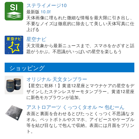
ステライメージ10
最新版
10.0f
天体画像に埋もれた微細な情報を最大限に引き出し、
不要なノイズは徹底的に除去して美しい天体写真に仕
上げる
星空ナビ
天文現象から最新ニュースまで、スマホをかざすと話
題がうかぶ。不思議がいっぱいの星空を楽しもう
ショッピング
オリジナル 天文タンブラー
【星空に乾杯！】黄道12星座とマウナケアの星空をデ
ザインしたステンレスサーモタンブラー。黄道12星座
に新色モカブラウンが追加。
アストロアーツ くっつくタオル 〜 包むーん
表面と裏面を合わせるとぴたっとくっつく不思議なタ
オル。ペットボトルやスマホ、アイピースやケーブル
等を結び目なしで包んで収納。表面には月面をプリン
ト。