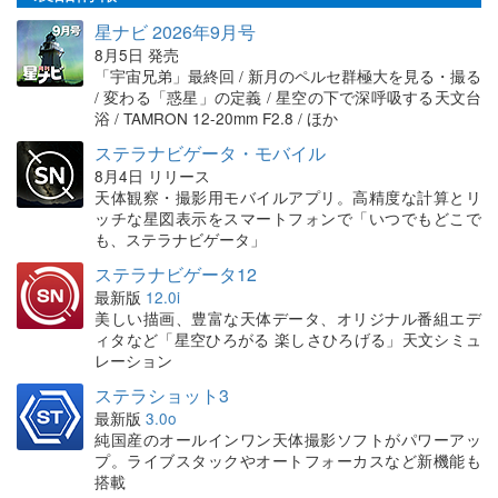
星ナビ 2026年9月号
8月5日 発売
「宇宙兄弟」最終回 / 新月のペルセ群極大を見る・撮る
/ 変わる「惑星」の定義 / 星空の下で深呼吸する天文台
浴 / TAMRON 12-20mm F2.8 / ほか
ステラナビゲータ・モバイル
8月4日 リリース
天体観察・撮影用モバイルアプリ。高精度な計算とリ
ッチな星図表示をスマートフォンで「いつでもどこで
も、ステラナビゲータ」
ステラナビゲータ12
最新版
12.0i
美しい描画、豊富な天体データ、オリジナル番組エデ
ィタなど「星空ひろがる 楽しさひろげる」天文シミュ
レーション
ステラショット3
最新版
3.0o
純国産のオールインワン天体撮影ソフトがパワーアッ
プ。ライブスタックやオートフォーカスなど新機能も
搭載