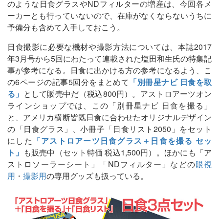
のような日食グラスやNDフィルターの増産は、今回各メ
ーカーとも行っていないので、在庫がなくならないうちに
予備分も含めて入手しておこう。
日食撮影に必要な機材や撮影方法については、本誌2017
年3月号から5回にわたって連載された塩田和生氏の特集記
事が参考になる。日食に出かける方の参考になるよう、こ
の6ページの記事5回分をまとめて
「別冊星ナビ 日食を取
る」
として販売中だ（税込800円）。アストロアーツオン
ラインショップでは、この「別冊星ナビ 日食を撮る」
と、アメリカ横断皆既日食に合わせたオリジナルデザイン
の「日食グラス」、小冊子「日食リスト2050」をセット
にした
「アストロアーツ日食グラス＋日食を撮る セッ
ト」
も販売中（セット特価 税込1,500円）。ほかにも「ア
ストロソーラーシート」「NDフィルター」などの
眼視
用
・
撮影用
の専用グッズも扱っている。