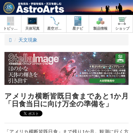
トピックス
天体写真
星空ガイド
星ナビ
製品情報
ショップ
ト
天文現象
ッ
プ
アメリカ横断皆既日食まであと1か月
「日食当日に向け万全の準備を」
「アメリカ横断皆既日食」まで残り1か月。観測に行く方