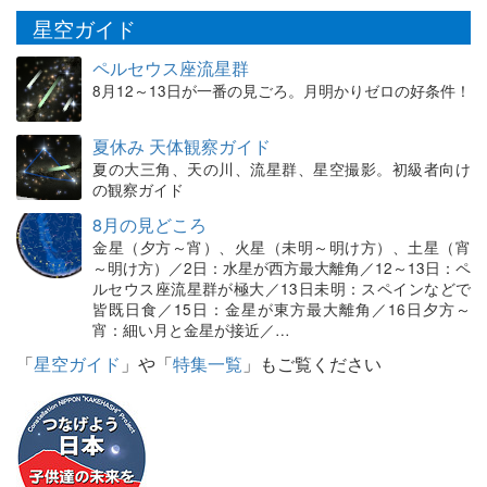
星空ガイド
ペルセウス座流星群
8月12～13日が一番の見ごろ。月明かりゼロの好条件！
夏休み 天体観察ガイド
夏の大三角、天の川、流星群、星空撮影。初級者向け
の観察ガイド
8月の見どころ
金星（夕方～宵）、火星（未明～明け方）、土星（宵
～明け方）／2日：水星が西方最大離角／12～13日：ペ
ルセウス座流星群が極大／13日未明：スペインなどで
皆既日食／15日：金星が東方最大離角／16日夕方～
宵：細い月と金星が接近／…
「
星空ガイド
」や「
特集一覧
」もご覧ください