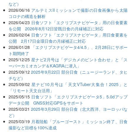
など）
2026/06/16
アルテミスIIミッションで撮影の日食画像から太陽
コロナの構造を解析
2026/04/23
日食ソフト「エクリプスナビゲータ」用の日食要素
を公開 2026年8月12日皆既日食の月縁補正に対応
2026/02/04
日食ソフト「エクリプスナビゲータ」用日食要素を
公開 2月17日金環日食の月縁補正に対応
2026/01/28
「エクリプスナビゲータ4/4.5」、2月28日にサポー
ト期間終了
2025/12/25
星ナビ2月号は「デジカメのピント合わせ」と「ス
ーパーカミオカンデ＆KAGRAに潜入」
2025/09/12
2025年9月22日 部分日食（ニュージーランド、タヒ
チなど）
2025/09/02
星ナビ10月号は「天文VTuber大集合！2025」と
「リモート天文台活用」
2025/05/15
日食ソフト「エクリプスナビゲータ5」5.0dアップ
データ公開 GNSS対応GPSをサポート
2025/03/21
2025年3月29日 部分日食（北大西洋、ヨーロッパな
ど）
2025/03/19
月着陸船「ブルーゴースト」ミッション終了、日食
撮影など目標を100%達成