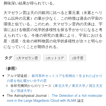
興味深い結果が得られている。
大マゼラン雲は天の川銀河に比べると重元素（水素とヘリ
ウム以外の元素）の量が少なく、この特徴は過去の宇宙の
環境と似ている。このため、大マゼラン雲内の天体は、宇
宙における物質の化学的多様性を探る手がかりになると考
えられている。今後の研究の進展により、宇宙における
星・惑星・生命の材料物質の化学的多様性が次々と明らか
になっていくことが期待される。
タグ
大マゼラン雲
ホットコア
分子雲
〈参照〉
アルマ望遠鏡：
銀河系外ホットコアを初検出！生まれたばかり
の星を包む暖かい分子の雲
各研究機関からのリリース（
東北大学
／
東京大学
／
国立天文
台
／
筑波大学
）
The Astrophysical Journal：
The Detection of a hot molecular
core in the Large Magellanic Cloud with ALMA
論文