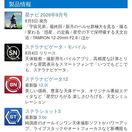
製品情報
星ナビ 2026年9月号
8月5日 発売
「宇宙兄弟」最終回 / 新月のペルセ群極大を見る・撮る
/ 変わる「惑星」の定義 / 星空の下で深呼吸する天文台
浴 / TAMRON 12-20mm F2.8 / ほか
ステラナビゲータ・モバイル
8月4日 リリース
天体観察・撮影用モバイルアプリ。高精度な計算とリ
ッチな星図表示をスマートフォンで「いつでもどこで
も、ステラナビゲータ」
ステラナビゲータ12
最新版
12.0i
美しい描画、豊富な天体データ、オリジナル番組エデ
ィタなど「星空ひろがる 楽しさひろげる」天文シミュ
レーション
ステラショット3
最新版
3.0o
純国産のオールインワン天体撮影ソフトがパワーアッ
プ。ライブスタックやオートフォーカスなど新機能も