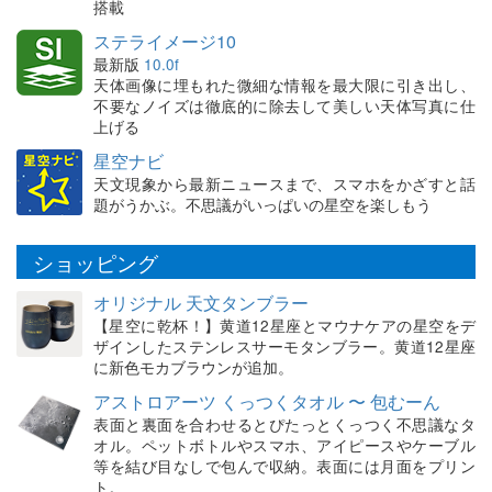
搭載
ステライメージ10
最新版
10.0f
天体画像に埋もれた微細な情報を最大限に引き出し、
不要なノイズは徹底的に除去して美しい天体写真に仕
上げる
星空ナビ
天文現象から最新ニュースまで、スマホをかざすと話
題がうかぶ。不思議がいっぱいの星空を楽しもう
ショッピング
オリジナル 天文タンブラー
【星空に乾杯！】黄道12星座とマウナケアの星空をデ
ザインしたステンレスサーモタンブラー。黄道12星座
に新色モカブラウンが追加。
アストロアーツ くっつくタオル 〜 包むーん
表面と裏面を合わせるとぴたっとくっつく不思議なタ
オル。ペットボトルやスマホ、アイピースやケーブル
等を結び目なしで包んで収納。表面には月面をプリン
ト。