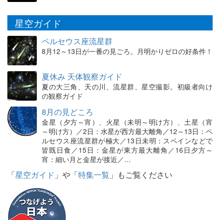
星空ガイド
ペルセウス座流星群
8月12～13日が一番の見ごろ。月明かりゼロの好条件！
夏休み 天体観察ガイド
夏の大三角、天の川、流星群、星空撮影。初級者向け
の観察ガイド
8月の見どころ
金星（夕方～宵）、火星（未明～明け方）、土星（宵
～明け方）／2日：水星が西方最大離角／12～13日：ペ
ルセウス座流星群が極大／13日未明：スペインなどで
皆既日食／15日：金星が東方最大離角／16日夕方～
宵：細い月と金星が接近／…
「
星空ガイド
」や「
特集一覧
」もご覧ください