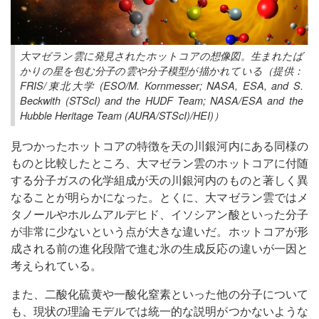
大マゼラン雲に発見されたホットコアの想像図。生まれたば
かりの星を包む分子の雲や分子模型が描かれている（提供：
FRIS/東北大学 (ESO/M. Kornmesser; NASA, ESA, and S.
Beckwith (STScI) and the HUDF Team; NASA/ESA and the
Hubble Heritage Team (AURA/STScI)/HEI)）
見つかったホットコアの特徴を天の川銀河内にある同様の
ものと比較したところ、大マゼラン雲のホットコアに付随
する分子ガスの化学組成が天の川銀河内のものと著しく異
なることが明らかになった。とくに、大マゼラン雲ではメ
タノールやホルムアルデヒド、イソシアン酸といった分子
が非常に少ないという点が大きな違いだ。ホットコアが形
成される前の進化段階で進む氷の生成反応の違いが一因と
考えられている。
また、二酸化硫黄や一酸化窒素といった他の分子について
も、現状の理論モデルでは統一的な説明がつかないような