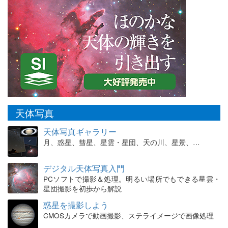
天体写真
天体写真ギャラリー
月、惑星、彗星、星雲・星団、天の川、星景、…
デジタル天体写真入門
PCソフトで撮影＆処理。明るい場所でもできる星雲・
星団撮影を初歩から解説
惑星を撮影しよう
CMOSカメラで動画撮影、ステライメージで画像処理