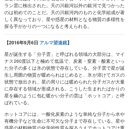
ラン雲に検出された。天の川銀河以外の銀河で見つかった
のは初めてのことだ。天の川銀河内のものと化学組成が著
しく異なっており、星や惑星の材料となる物質の多様性を
探る手がかりの一つになると考えられる。
【2016年9月6日
アルマ望遠鏡
】
星が誕生する「分子雲」と呼ばれる領域の大部分は、マイ
ナス260度以下と極めて低温で、炭素・窒素・酸素といっ
た分子の多くは氷の状態で存在している。分子雲で星が誕
生し周囲の物質が暖められはじめると、氷が溶けてガスの
状態で放出され、星の周りには暖められた分子ガスが大量
に存在する領域が形成される。こうした生まれたばかりの
星を繭のように包む暖かい分子の雲は「ホットコア」と呼
ばれている。
ホットコアには、一酸化炭素のような単純な分子から水や
有機分子など生命に不可欠な分子まで存在している。星や
惑星の材料物質の化学的性質を探るうえでホットコアは重