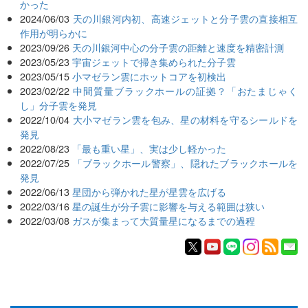
かった
2024/06/03
天の川銀河内初、高速ジェットと分子雲の直接相互
作用が明らかに
2023/09/26
天の川銀河中心の分子雲の距離と速度を精密計測
2023/05/23
宇宙ジェットで掃き集められた分子雲
2023/05/15
小マゼラン雲にホットコアを初検出
2023/02/22
中間質量ブラックホールの証拠？「おたまじゃく
し」分子雲を発見
2022/10/04
大小マゼラン雲を包み、星の材料を守るシールドを
発見
2022/08/23
「最も重い星」、実は少し軽かった
2022/07/25
「ブラックホール警察」、隠れたブラックホールを
発見
2022/06/13
星団から弾かれた星が星雲を広げる
2022/03/16
星の誕生が分子雲に影響を与える範囲は狭い
2022/03/08
ガスが集まって大質量星になるまでの過程