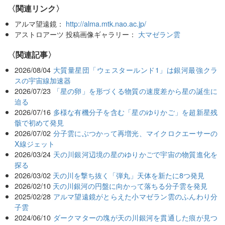
〈関連リンク〉
アルマ望遠鏡：
http://alma.mtk.nao.ac.jp/
アストロアーツ 投稿画像ギャラリー：
大マゼラン雲
関連記事
2026/08/04
大質量星団「ウェスタールンド1」は銀河最強クラ
スの宇宙線加速器
2026/07/23
「星の卵」を形づくる物質の速度差から星の誕生に
迫る
2026/07/16
多様な有機分子を含む「星のゆりかご」を超新星残
骸で初めて発見
2026/07/02
分子雲にぶつかって再増光、マイクロクエーサーの
X線ジェット
2026/03/24
天の川銀河辺境の星のゆりかごで宇宙の物質進化を
探る
2026/03/02
天の川を撃ち抜く「弾丸」天体を新たに8つ発見
2026/02/10
天の川銀河の円盤に向かって落ちる分子雲を発見
2025/02/28
アルマ望遠鏡がとらえた小マゼラン雲のふんわり分
子雲
2024/06/10
ダークマターの塊が天の川銀河を貫通した痕が見つ