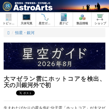
トピックス
天体写真
星空ガイド
星ナビ
製品情報
ショップ
ト
恒星・銀河
ッ
プ
大マゼラン雲にホットコアを検出、
天の川銀河外で初
生まれたばかりの星を包む分子雲「ホットコア」が大マゼ