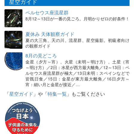
星空ガイド
ペルセウス座流星群
8月12～13日が一番の見ごろ。月明かりゼロの好条件！
夏休み 天体観察ガイド
夏の大三角、天の川、流星群、星空撮影。初級者向け
の観察ガイド
8月の見どころ
金星（夕方～宵）、火星（未明～明け方）、土星（宵
～明け方）／2日：水星が西方最大離角／12～13日：ペ
ルセウス座流星群が極大／13日未明：スペインなどで
皆既日食／15日：金星が東方最大離角／16日夕方～
宵：細い月と金星が接近／…
「
星空ガイド
」や「
特集一覧
」もご覧ください