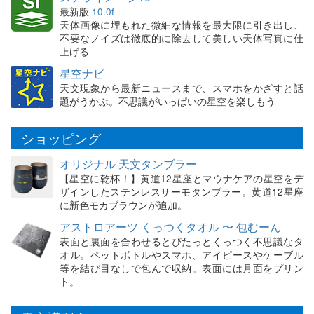
最新版
10.0f
天体画像に埋もれた微細な情報を最大限に引き出し、
不要なノイズは徹底的に除去して美しい天体写真に仕
上げる
星空ナビ
天文現象から最新ニュースまで、スマホをかざすと話
題がうかぶ。不思議がいっぱいの星空を楽しもう
ショッピング
オリジナル 天文タンブラー
【星空に乾杯！】黄道12星座とマウナケアの星空をデ
ザインしたステンレスサーモタンブラー。黄道12星座
に新色モカブラウンが追加。
アストロアーツ くっつくタオル 〜 包むーん
表面と裏面を合わせるとぴたっとくっつく不思議なタ
オル。ペットボトルやスマホ、アイピースやケーブル
等を結び目なしで包んで収納。表面には月面をプリン
ト。