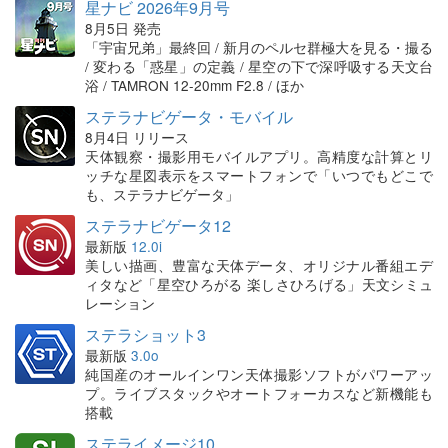
星ナビ 2026年9月号
8月5日 発売
「宇宙兄弟」最終回 / 新月のペルセ群極大を見る・撮る
/ 変わる「惑星」の定義 / 星空の下で深呼吸する天文台
浴 / TAMRON 12-20mm F2.8 / ほか
ステラナビゲータ・モバイル
8月4日 リリース
天体観察・撮影用モバイルアプリ。高精度な計算とリ
ッチな星図表示をスマートフォンで「いつでもどこで
も、ステラナビゲータ」
ステラナビゲータ12
最新版
12.0i
美しい描画、豊富な天体データ、オリジナル番組エデ
ィタなど「星空ひろがる 楽しさひろげる」天文シミュ
レーション
ステラショット3
最新版
3.0o
純国産のオールインワン天体撮影ソフトがパワーアッ
プ。ライブスタックやオートフォーカスなど新機能も
搭載
ステライメージ10