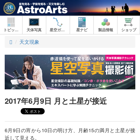
トピックス
天体写真
星空ガイド
星ナビ
製品情報
ショップ
ト
天文現象
ッ
プ
2017年6月9日 月と土星が接近
6月9日の宵から10日の明け方、月齢15の満月と土星が接
近して見える。