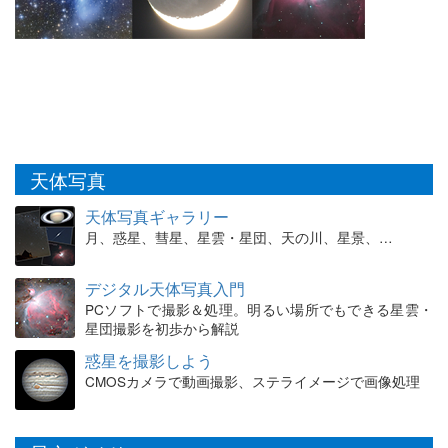
天体写真
天体写真ギャラリー
月、惑星、彗星、星雲・星団、天の川、星景、…
デジタル天体写真入門
PCソフトで撮影＆処理。明るい場所でもできる星雲・
星団撮影を初歩から解説
惑星を撮影しよう
CMOSカメラで動画撮影、ステライメージで画像処理