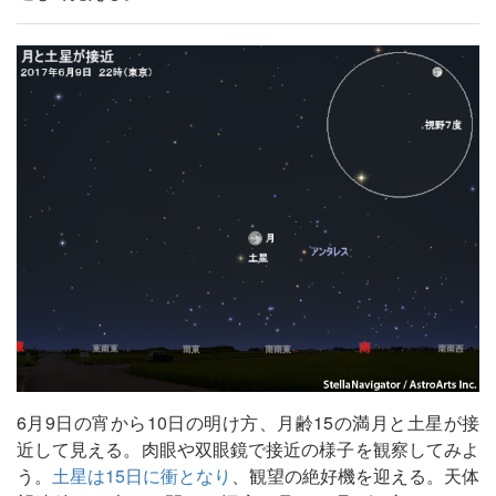
6月9日の宵から10日の明け方、月齢15の満月と土星が接
近して見える。肉眼や双眼鏡で接近の様子を観察してみよ
う。
土星は15日に衝となり
、観望の絶好機を迎える。天体