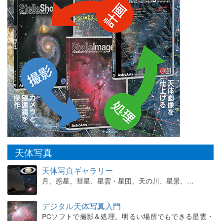
天体写真
天体写真ギャラリー
月、惑星、彗星、星雲・星団、天の川、星景、…
デジタル天体写真入門
PCソフトで撮影＆処理。明るい場所でもできる星雲・