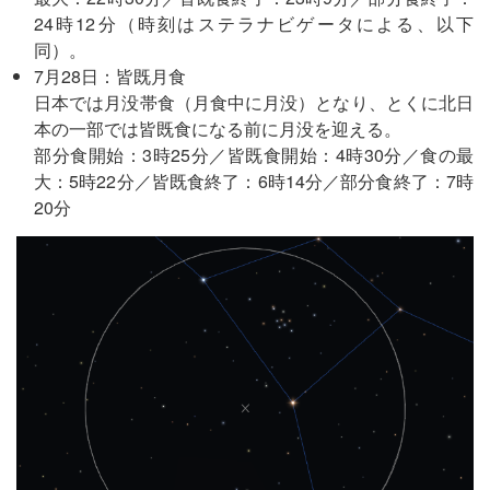
24時12分（時刻はステラナビゲータによる、以下
同）。
7月28日：皆既月食
日本では月没帯食（月食中に月没）となり、とくに北日
本の一部では皆既食になる前に月没を迎える。
部分食開始：3時25分／皆既食開始：4時30分／食の最
大：5時22分／皆既食終了：6時14分／部分食終了：7時
20分