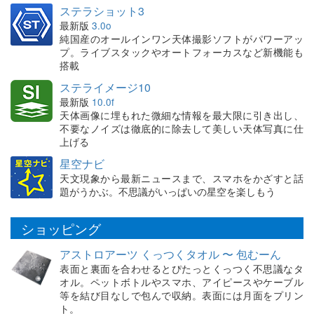
ステラショット3
最新版
3.0o
純国産のオールインワン天体撮影ソフトがパワーアッ
プ。ライブスタックやオートフォーカスなど新機能も
搭載
ステライメージ10
最新版
10.0f
天体画像に埋もれた微細な情報を最大限に引き出し、
不要なノイズは徹底的に除去して美しい天体写真に仕
上げる
星空ナビ
天文現象から最新ニュースまで、スマホをかざすと話
題がうかぶ。不思議がいっぱいの星空を楽しもう
ショッピング
アストロアーツ くっつくタオル 〜 包むーん
表面と裏面を合わせるとぴたっとくっつく不思議なタ
オル。ペットボトルやスマホ、アイピースやケーブル
等を結び目なしで包んで収納。表面には月面をプリン
ト。