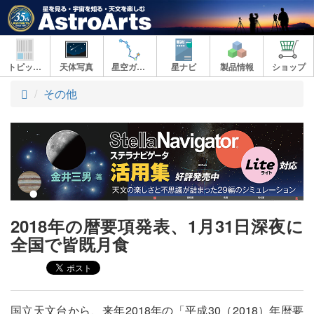
トピックス
天体写真
星空ガイド
星ナビ
製品情報
ショップ
ト
その他
ッ
プ
2018年の暦要項発表、1月31日深夜に
全国で皆既月食
国立天文台から、来年2018年の「平成30（2018）年暦要