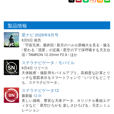
製品情報
星ナビ 2026年9月号
8月5日 発売
「宇宙兄弟」最終回 / 新月のペルセ群極大を見る・撮る
/ 変わる「惑星」の定義 / 星空の下で深呼吸する天文台
浴 / TAMRON 12-20mm F2.8 / ほか
ステラナビゲータ・モバイル
8月4日 リリース
天体観察・撮影用モバイルアプリ。高精度な計算とリ
ッチな星図表示をスマートフォンで「いつでもどこで
も、ステラナビゲータ」
ステラナビゲータ12
最新版
12.0i
美しい描画、豊富な天体データ、オリジナル番組エデ
ィタなど「星空ひろがる 楽しさひろげる」天文シミュ
レーション