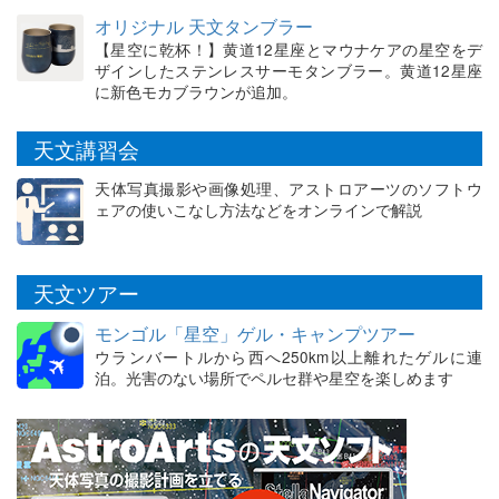
オリジナル 天文タンブラー
【星空に乾杯！】黄道12星座とマウナケアの星空をデ
ザインしたステンレスサーモタンブラー。黄道12星座
に新色モカブラウンが追加。
天文講習会
天体写真撮影や画像処理、アストロアーツのソフトウ
ェアの使いこなし方法などをオンラインで解説
天文ツアー
モンゴル「星空」ゲル・キャンプツアー
ウランバートルから西へ250km以上離れたゲルに連
泊。光害のない場所でペルセ群や星空を楽しめます