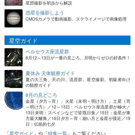
星団撮影を初歩から解説
惑星を撮影しよう
CMOSカメラで動画撮影、ステライメージで画像処理
星空ガイド
ペルセウス座流星群
8月12～13日が一番の見ごろ。月明かりゼロの好条件！
夏休み 天体観察ガイド
夏の大三角、天の川、流星群、星空撮影。初級者向け
の観察ガイド
8月の見どころ
金星（夕方～宵）、火星（未明～明け方）、土星（宵
～明け方）／12～13日：ペルセウス座流星群が極大／
13日未明：スペインなどで皆既日食／15日：金星が東
方最大離角／16日夕方～宵：細い月と金星が接近／19
日：伝統的七夕
「
星空ガイド
」や「
特集一覧
」もご覧ください