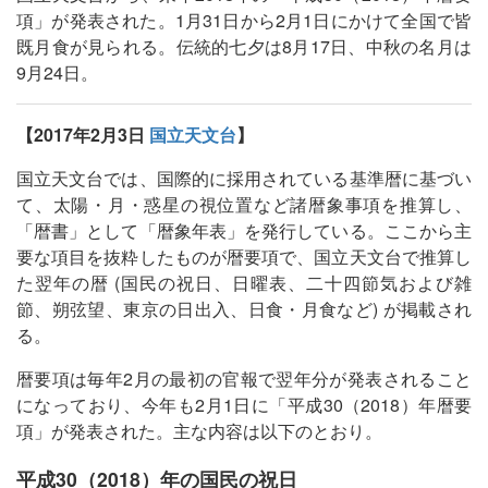
項」が発表された。1月31日から2月1日にかけて全国で皆
既月食が見られる。伝統的七夕は8月17日、中秋の名月は
9月24日。
【2017年2月3日
国立天文台
】
国立天文台では、国際的に採用されている基準暦に基づい
て、太陽・月・惑星の視位置など諸暦象事項を推算し、
「暦書」として「暦象年表」を発行している。ここから主
要な項目を抜粋したものが暦要項で、国立天文台で推算し
た翌年の暦 (国民の祝日、日曜表、二十四節気および雑
節、朔弦望、東京の日出入、日食・月食など) が掲載され
る。
暦要項は毎年2月の最初の官報で翌年分が発表されること
になっており、今年も2月1日に「平成30（2018）年暦要
項」が発表された。主な内容は以下のとおり。
平成30（2018）年の国民の祝日