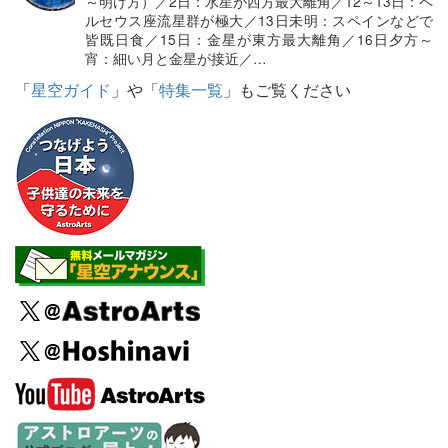
～明け方）／2日：水星が西方最大離角／12～13日：ペ
ルセウス座流星群が極大／13日未明：スペインなどで
皆既日食／15日：金星が東方最大離角／16日夕方～
宵：細い月と金星が接近／…
「
星空ガイド
」や「
特集一覧
」もご覧ください