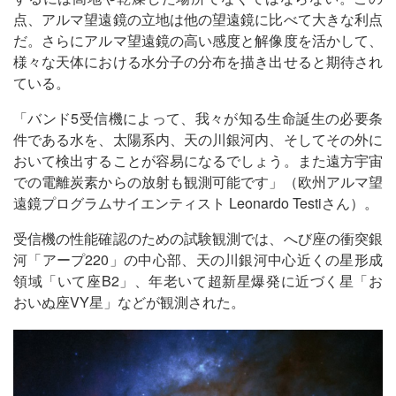
点、アルマ望遠鏡の立地は他の望遠鏡に比べて大きな利点
だ。さらにアルマ望遠鏡の高い感度と解像度を活かして、
様々な天体における水分子の分布を描き出せると期待され
ている。
「バンド5受信機によって、我々が知る生命誕生の必要条
件である水を、太陽系内、天の川銀河内、そしてその外に
おいて検出することが容易になるでしょう。また遠方宇宙
での電離炭素からの放射も観測可能です」（欧州アルマ望
遠鏡プログラムサイエンティスト Leonardo Testiさん）。
受信機の性能確認のための試験観測では、へび座の衝突銀
河「アープ220」の中心部、天の川銀河中心近くの星形成
領域「いて座B2」、年老いて超新星爆発に近づく星「お
おいぬ座VY星」などが観測された。