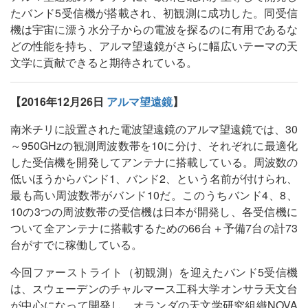
たバンド5受信機が搭載され、初観測に成功した。同受信
機は宇宙に漂う水分子からの電波を探るのに有用であるな
どの性能を持ち、アルマ望遠鏡がさらに幅広いテーマの天
文学に貢献できると期待されている。
【2016年12月26日
アルマ望遠鏡
】
南米チリに設置された電波望遠鏡のアルマ望遠鏡では、30
～950GHzの観測周波数帯を10に分け、それぞれに最適化
した受信機を開発してアンテナに搭載している。周波数の
低いほうからバンド1、バンド2、という名前が付けられ、
最も高い周波数帯がバンド10だ。このうちバンド4、8、
10の3つの周波数帯の受信機は日本が開発し、各受信機に
ついて全アンテナに搭載するための66台＋予備7台の計73
台がすでに稼働している。
今回ファーストライト（初観測）を迎えたバンド5受信機
は、スウェーデンのチャルマース工科大学オンサラ天文台
が中心になって開発し、オランダの天文学研究組織NOVA