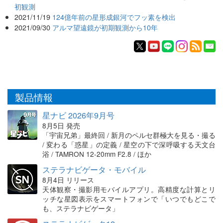
初観測
2021/11/19
124億年前の星形成銀河でフッ素を検出
2021/09/30
アルマ望遠鏡が初期観測から10年
製品情報
星ナビ 2026年9月号
8月5日 発売
「宇宙兄弟」最終回 / 新月のペルセ群極大を見る・撮る
/ 変わる「惑星」の定義 / 星空の下で深呼吸する天文台
浴 / TAMRON 12-20mm F2.8 / ほか
ステラナビゲータ・モバイル
8月4日 リリース
天体観察・撮影用モバイルアプリ。高精度な計算とリ
ッチな星図表示をスマートフォンで「いつでもどこで
も、ステラナビゲータ」