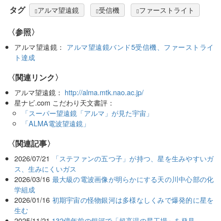
タグ
アルマ望遠鏡
受信機
ファーストライト
〈参照〉
アルマ望遠鏡：
アルマ望遠鏡バンド5受信機、ファーストライ
ト達成
〈関連リンク〉
アルマ望遠鏡：
http://alma.mtk.nao.ac.jp/
星ナビ.com こだわり天文書評：
「スーパー望遠鏡「アルマ」が見た宇宙」
「ALMA電波望遠鏡」
関連記事
2026/07/21
「ステファンの五つ子」が持つ、星を生みやすいガ
ス、生みにくいガス
2026/03/16
最大級の電波画像が明らかにする天の川中心部の化
学組成
2026/01/16
初期宇宙の怪物銀河は多様なしくみで爆発的に星を
生む
2025/11/21
132億年前の銀河で「超高温の星工場」を発見