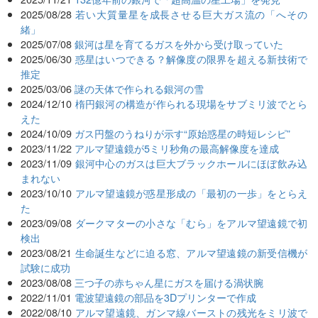
2025/08/28
若い大質量星を成長させる巨大ガス流の「へその
緒」
2025/07/08
銀河は星を育てるガスを外から受け取っていた
2025/06/30
惑星はいつできる？解像度の限界を超える新技術で
推定
2025/03/06
謎の天体で作られる銀河の雪
2024/12/10
楕円銀河の構造が作られる現場をサブミリ波でとら
えた
2024/10/09
ガス円盤のうねりが示す“原始惑星の時短レシピ”
2023/11/22
アルマ望遠鏡が5ミリ秒角の最高解像度を達成
2023/11/09
銀河中心のガスは巨大ブラックホールにほぼ飲み込
まれない
2023/10/10
アルマ望遠鏡が惑星形成の「最初の一歩」をとらえ
た
2023/09/08
ダークマターの小さな「むら」をアルマ望遠鏡で初
検出
2023/08/21
生命誕生などに迫る窓、アルマ望遠鏡の新受信機が
試験に成功
2023/08/08
三つ子の赤ちゃん星にガスを届ける渦状腕
2022/11/01
電波望遠鏡の部品を3Dプリンターで作成
2022/08/10
アルマ望遠鏡、ガンマ線バーストの残光をミリ波で