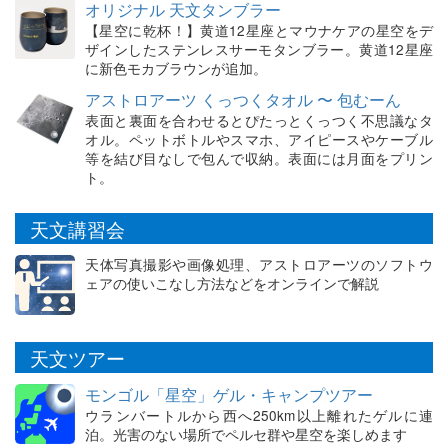
オリジナル 天文タンブラー
【星空に乾杯！】黄道12星座とマウナケアの星空をデ
ザインしたステンレスサーモタンブラー。黄道12星座
に新色モカブラウンが追加。
アストロアーツ くっつくタオル 〜 包むーん
表面と裏面を合わせるとぴたっとくっつく不思議なタ
オル。ペットボトルやスマホ、アイピースやケーブル
等を結び目なしで包んで収納。表面には月面をプリン
ト。
天文講習会
天体写真撮影や画像処理、アストロアーツのソフトウ
ェアの使いこなし方法などをオンラインで解説
天文ツアー
モンゴル「星空」ゲル・キャンプツアー
ウランバートルから西へ250km以上離れたゲルに連
泊。光害のない場所でペルセ群や星空を楽しめます