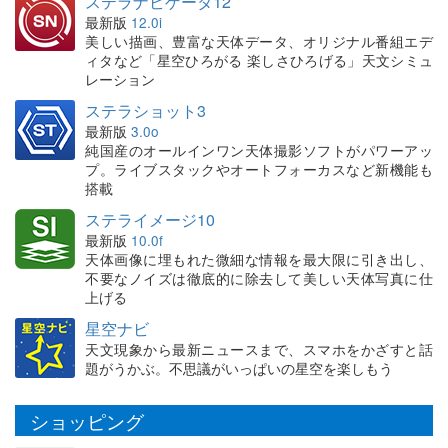
ステラナビゲータ12
最新版
12.0i
美しい描画、豊富な天体データ、オリジナル番組エデ
ィタなど「星空ひろがる 楽しさひろげる」天文シミュ
レーション
ステラショット3
最新版
3.0o
純国産のオールインワン天体撮影ソフトがパワーアッ
プ。ライブスタックやオートフォーカスなど新機能も
搭載
ステライメージ10
最新版
10.0f
天体画像に埋もれた微細な情報を最大限に引き出し、
不要なノイズは徹底的に除去して美しい天体写真に仕
上げる
星空ナビ
天文現象から最新ニュースまで、スマホをかざすと話
題がうかぶ。不思議がいっぱいの星空を楽しもう
ショッピング