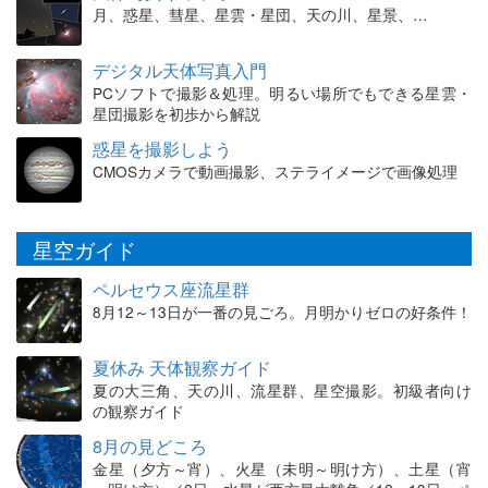
月、惑星、彗星、星雲・星団、天の川、星景、…
デジタル天体写真入門
PCソフトで撮影＆処理。明るい場所でもできる星雲・
星団撮影を初歩から解説
惑星を撮影しよう
CMOSカメラで動画撮影、ステライメージで画像処理
星空ガイド
ペルセウス座流星群
8月12～13日が一番の見ごろ。月明かりゼロの好条件！
夏休み 天体観察ガイド
夏の大三角、天の川、流星群、星空撮影。初級者向け
の観察ガイド
8月の見どころ
金星（夕方～宵）、火星（未明～明け方）、土星（宵