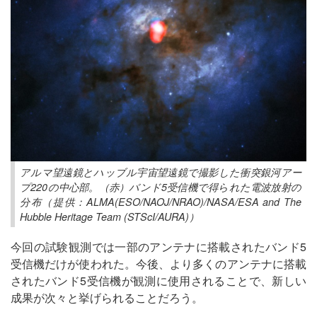
アルマ望遠鏡とハッブル宇宙望遠鏡で撮影した衝突銀河アー
プ220の中心部。（赤）バンド5受信機で得られた電波放射の
分布（提供：ALMA(ESO/NAOJ/NRAO)/NASA/ESA and The
Hubble Heritage Team (STScI/AURA)）
今回の試験観測では一部のアンテナに搭載されたバンド5
受信機だけが使われた。今後、より多くのアンテナに搭載
されたバンド5受信機が観測に使用されることで、新しい
成果が次々と挙げられることだろう。