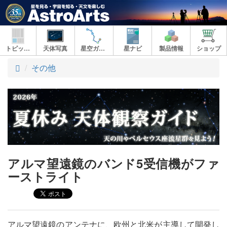
トピックス
天体写真
星空ガイド
星ナビ
製品情報
ショップ
ト
その他
ッ
プ
アルマ望遠鏡のバンド5受信機がファ
ーストライト
アルマ望遠鏡のアンテナに、欧州と北米が主導して開発し