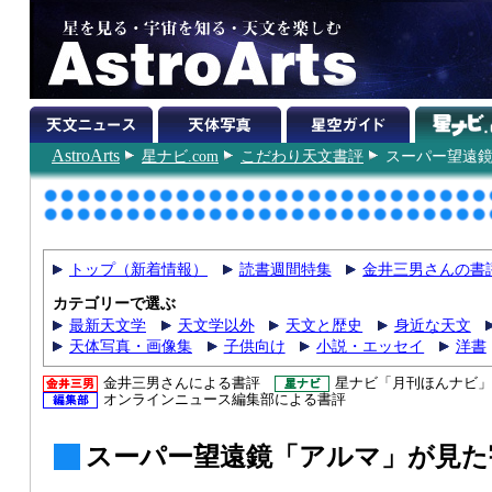
AstroArts
星ナビ.com
こだわり天文書評
スーパー望遠
トップ（新着情報）
読書週間特集
金井三男さんの書
カテゴリーで選ぶ
最新天文学
天文学以外
天文と歴史
身近な天文
天体写真・画像集
子供向け
小説・エッセイ
洋書
金井三男さんによる書評
星ナビ「月刊ほんナビ」
オンラインニュース編集部による書評
スーパー望遠鏡「アルマ」が見た