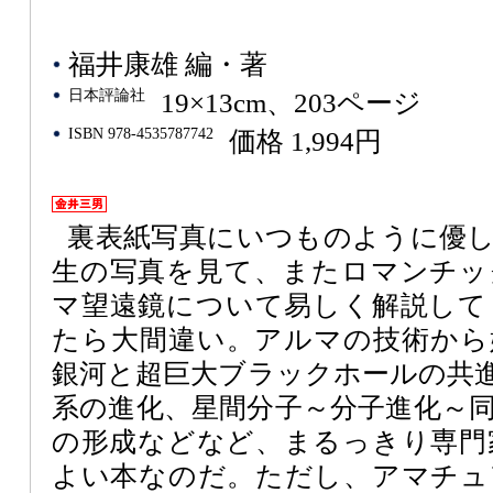
福井康雄 編・著
日本評論社
19×13cm、203ページ
ISBN 978-4535787742
価格 1,994円
裏表紙写真にいつものように優
生の写真を見て、またロマンチッ
マ望遠鏡について易しく解説して
たら大間違い。アルマの技術から
銀河と超巨大ブラックホールの共
系の進化、星間分子～分子進化～
の形成などなど、まるっきり専門
よい本なのだ。ただし、アマチュ