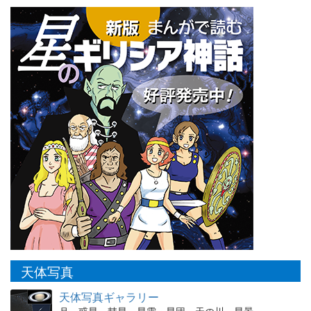
天体写真
天体写真ギャラリー
月、惑星、彗星、星雲・星団、天の川、星景、…