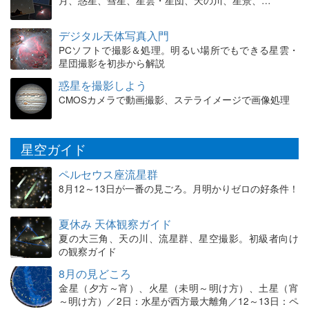
デジタル天体写真入門
PCソフトで撮影＆処理。明るい場所でもできる星雲・
星団撮影を初歩から解説
惑星を撮影しよう
CMOSカメラで動画撮影、ステライメージで画像処理
星空ガイド
ペルセウス座流星群
8月12～13日が一番の見ごろ。月明かりゼロの好条件！
夏休み 天体観察ガイド
夏の大三角、天の川、流星群、星空撮影。初級者向け
の観察ガイド
8月の見どころ
金星（夕方～宵）、火星（未明～明け方）、土星（宵
～明け方）／2日：水星が西方最大離角／12～13日：ペ