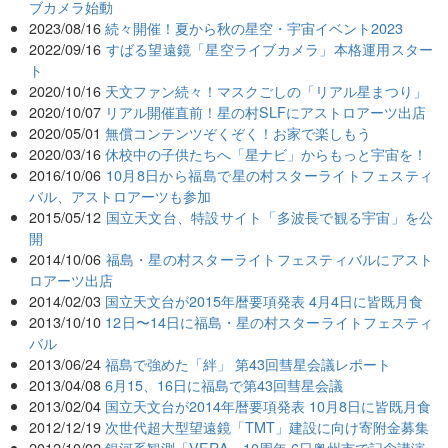
ブカメラ始動
2023/08/16
続々開催！夏から秋の星空・宇宙イベント2023
2022/09/16
すばる望遠鏡「星空ライブカメラ」本格運用スター
ト
2020/10/16
天文ファン続々！マスクごしの「リアル星まつり」
2020/10/07
リアル開催直前！星の村SLFにアストロアーツ出店
2020/05/01
無償コンテンツぞくぞく！お家で楽しもう
2020/03/16
休校中の子供たちへ「星ナビ」からもっと宇宙を！
2016/10/06
10月8日から福島で星の村スターライトフェスティ
バル、アストロアーツも参加
2015/05/12
国立天文台、特設サイト「多波長で観る宇宙」を公
開
2014/10/06
福島・星の村スターライトフェスティバルにアスト
ロアーツ出店
2014/02/03
国立天文台が2015年暦要項発表 4月4日に皆既月食
2013/10/10
12日〜14日に福島・星の村スターライトフェスティ
バル
2013/06/24
福島で強めた「絆」 第43回彗星会議レポート
2013/04/08
6月15、16日に福島で第43回彗星会議
2013/02/04
国立天文台が2014年暦要項発表 10月8日に皆既月食
2012/12/19
次世代超大型望遠鏡「TMT」建設に向け寄附金募集
2012/10/02
銀河系観測「VERA」10周年 6日奥州市で記念講演