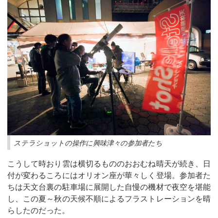
ステラショットの操作に興味津々の参加者たち
こうして時おり雲は横切るもののおおむね晴天が続き、日
付が変わるころにはオリオン座が華々しく登場。参加者た
ちは天文台裏の駐車場に展開した自慢の機材で夜空を堪能
し、この夏～秋の天候不順によるフラストレーションを晴
らしたのだった。