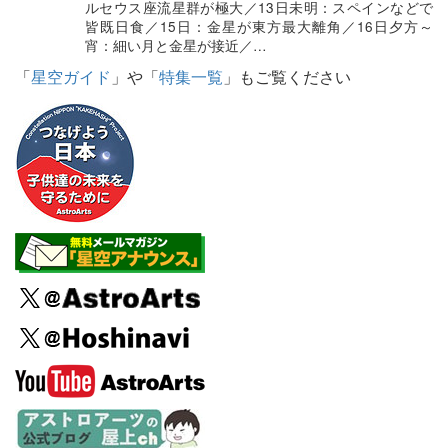
ルセウス座流星群が極大／13日未明：スペインなどで
皆既日食／15日：金星が東方最大離角／16日夕方～
宵：細い月と金星が接近／…
「
星空ガイド
」や「
特集一覧
」もご覧ください