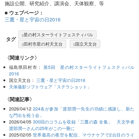
施設公開、研究紹介、講演会、天体観察、等
■ ウェブページ：
三鷹・星と宇宙の日2016
星の村スターライトフェスティバル
タグ
田村市星の村天文台
国立天文台
〈関連リンク〉
福島県田村市：
第5回 星の村スターライトフェスティバル
2016
国立天文台：
三鷹・星と宇宙の日2016
天体撮影ソフトウェア「ステラショット」
関連記事
2026/04/12
224名が参加「渡部潤一先生の功績に感謝し、新た
な門出を祝う会」
2026/04/05
300回のコラムを収録「三鷹の森 全集」 天文学者
渡部潤一さんの25年がこの一冊に
2025/02/05
世界最高の夜空を配信、マウナケアで2台目のライ