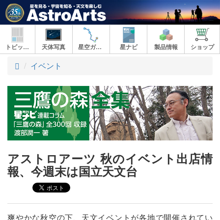
トピックス
天体写真
星空ガイド
星ナビ
製品情報
ショップ
ト
イベント
ッ
プ
アストロアーツ 秋のイベント出店情
報、今週末は国立天文台
爽やかな秋空の下、天文イベントが各地で開催されてい