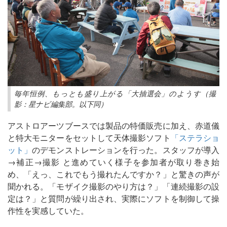
毎年恒例、もっとも盛り上がる「大抽選会」のようす（撮
影：星ナビ編集部。以下同）
アストロアーツブースでは製品の特価販売に加え、赤道儀
と特大モニターをセットして天体撮影ソフト
「ステラショ
ット」
のデモンストレーションを行った。スタッフが導入
→補正→撮影 と進めていく様子を参加者が取り巻き始
め、「えっ、これでもう撮れたんですか？」と驚きの声が
聞かれる。「モザイク撮影のやり方は？」「連続撮影の設
定は？」と質問が繰り出され、実際にソフトを制御して操
作性を実感していた。