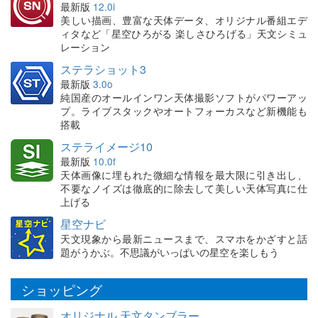
最新版
12.0i
美しい描画、豊富な天体データ、オリジナル番組エデ
ィタなど「星空ひろがる 楽しさひろげる」天文シミュ
レーション
ステラショット3
最新版
3.0o
純国産のオールインワン天体撮影ソフトがパワーアッ
プ。ライブスタックやオートフォーカスなど新機能も
搭載
ステライメージ10
最新版
10.0f
天体画像に埋もれた微細な情報を最大限に引き出し、
不要なノイズは徹底的に除去して美しい天体写真に仕
上げる
星空ナビ
天文現象から最新ニュースまで、スマホをかざすと話
題がうかぶ。不思議がいっぱいの星空を楽しもう
ショッピング
オリジナル 天文タンブラー