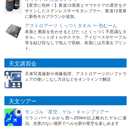
【星空に乾杯！】黄道12星座とマウナケアの星空をデ
ザインしたステンレスサーモタンブラー。黄道12星座
に新色モカブラウンが追加。
アストロアーツ くっつくタオル 〜 包むーん
表面と裏面を合わせるとぴたっとくっつく不思議なタ
オル。ペットボトルやスマホ、アイピースやケーブル
等を結び目なしで包んで収納。表面には月面をプリン
ト。
天文講習会
天体写真撮影や画像処理、アストロアーツのソフトウ
ェアの使いこなし方法などをオンラインで解説
天文ツアー
モンゴル「星空」ゲル・キャンプツアー
ウランバートルから西へ250km以上離れたゲルに連
泊。光害のない場所でペルセ群や星空を楽しめます