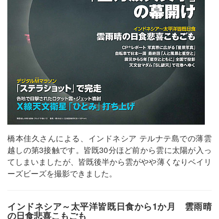
橋本佳久さんによる、インドネシア テルナテ島での薄雲
越しの第3接触です。皆既30分ほど前から雲に太陽が入っ
てしまいましたが、皆既後半から雲がやや薄くなりベイリ
ーズビーズを撮影できました。
インドネシア～太平洋皆既日食から1か月 雲雨晴
の日食悲喜こもごも