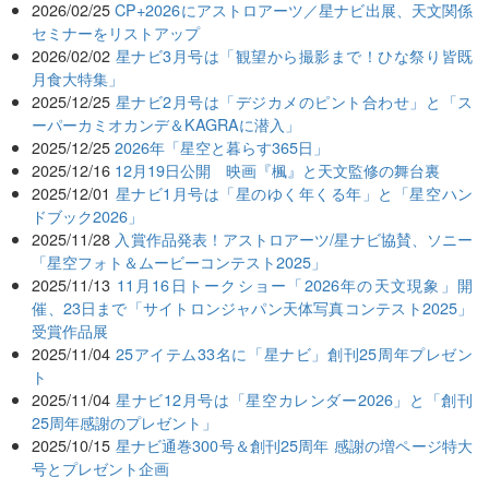
2026/02/25
CP+2026にアストロアーツ／星ナビ出展、天文関係
セミナーをリストアップ
2026/02/02
星ナビ3月号は「観望から撮影まで！ひな祭り皆既
月食大特集」
2025/12/25
星ナビ2月号は「デジカメのピント合わせ」と「ス
ーパーカミオカンデ＆KAGRAに潜入」
2025/12/25
2026年「星空と暮らす365日」
2025/12/16
12月19日公開 映画『楓』と天文監修の舞台裏
2025/12/01
星ナビ1月号は「星のゆく年くる年」と「星空ハン
ドブック2026」
2025/11/28
入賞作品発表！アストロアーツ/星ナビ協賛、ソニー
「星空フォト＆ムービーコンテスト2025」
2025/11/13
11月16日トークショー「2026年の天文現象」開
催、23日まで「サイトロンジャパン天体写真コンテスト2025」
受賞作品展
2025/11/04
25アイテム33名に「星ナビ」創刊25周年プレゼン
ト
2025/11/04
星ナビ12月号は「星空カレンダー2026」と「創刊
25周年感謝のプレゼント」
2025/10/15
星ナビ通巻300号＆創刊25周年 感謝の増ページ特大
号とプレゼント企画