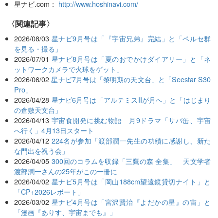
星ナビ.com：
http://www.hoshinavi.com/
関連記事
2026/08/03
星ナビ9月号は「『宇宙兄弟』完結」と「ペルセ群
を見る・撮る」
2026/07/01
星ナビ8月号は「夏のおでかけダイアリー」と「ネ
ットワークカメラで火球をゲット」
2026/06/02
星ナビ7月号は「黎明期の天文台」と「Seestar S30
Pro」
2026/04/28
星ナビ6月号は「アルテミスIIが月へ」と「はじまり
の倉敷天文台」
2026/04/13
宇宙食開発に挑む物語 月9ドラマ「サバ缶、宇宙
へ行く」4月13日スタート
2026/04/12
224名が参加「渡部潤一先生の功績に感謝し、新た
な門出を祝う会」
2026/04/05
300回のコラムを収録「三鷹の森 全集」 天文学者
渡部潤一さんの25年がこの一冊に
2026/04/02
星ナビ5月号は「岡山188cm望遠鏡貸切ナイト」と
「CP+2026レポート」
2026/03/02
星ナビ4月号は「宮沢賢治『よだかの星』の宙」と
「漫画『ありす、宇宙までも』」