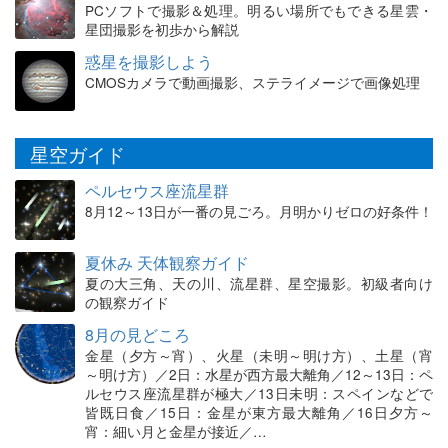
PCソフトで撮影＆処理。明るい場所でもできる星雲・
星団撮影を初歩から解説
惑星を撮影しよう
CMOSカメラで動画撮影、ステライメージで画像処理
星空ガイド
ペルセウス座流星群
8月12～13日が一番の見ごろ。月明かりゼロの好条件！
夏休み 天体観察ガイド
夏の大三角、天の川、流星群、星空撮影。初級者向け
の観察ガイド
8月の見どころ
金星（夕方～宵）、火星（未明～明け方）、土星（宵
～明け方）／2日：水星が西方最大離角／12～13日：ペ
ルセウス座流星群が極大／13日未明：スペインなどで
皆既日食／15日：金星が東方最大離角／16日夕方～
宵：細い月と金星が接近／…