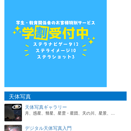
天体写真
天体写真ギャラリー
月、惑星、彗星、星雲・星団、天の川、星景、…
デジタル天体写真入門