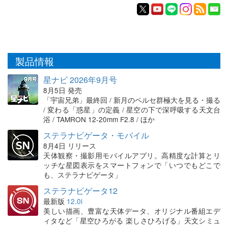
製品情報
星ナビ 2026年9月号
8月5日 発売
「宇宙兄弟」最終回 / 新月のペルセ群極大を見る・撮る
/ 変わる「惑星」の定義 / 星空の下で深呼吸する天文台
浴 / TAMRON 12-20mm F2.8 / ほか
ステラナビゲータ・モバイル
8月4日 リリース
天体観察・撮影用モバイルアプリ。高精度な計算とリ
ッチな星図表示をスマートフォンで「いつでもどこで
も、ステラナビゲータ」
ステラナビゲータ12
最新版
12.0i
美しい描画、豊富な天体データ、オリジナル番組エデ
ィタなど「星空ひろがる 楽しさひろげる」天文シミュ