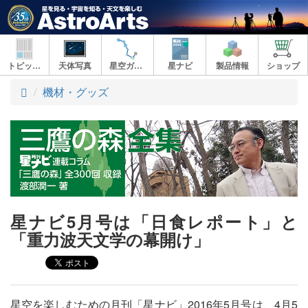
トピックス
天体写真
星空ガイド
星ナビ
製品情報
ショップ
ト
機材・グッズ
ッ
プ
星ナビ5月号は「日食レポート」と
「重力波天文学の幕開け」
星空を楽しむための月刊「星ナビ」2016年5月号は、4月5