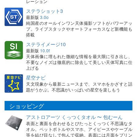
レーション
ステラショット3
最新版
3.0o
純国産のオールインワン天体撮影ソフトがパワーアッ
プ。ライブスタックやオートフォーカスなど新機能も
搭載
ステライメージ10
最新版
10.0f
天体画像に埋もれた微細な情報を最大限に引き出し、
不要なノイズは徹底的に除去して美しい天体写真に仕
上げる
星空ナビ
天文現象から最新ニュースまで、スマホをかざすと話
題がうかぶ。不思議がいっぱいの星空を楽しもう
ショッピング
アストロアーツ くっつくタオル 〜 包むーん
表面と裏面を合わせるとぴたっとくっつく不思議なタ
オル。ペットボトルやスマホ、アイピースやケーブル
等を結び目なしで包んで収納。表面には月面をプリン