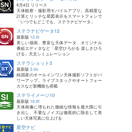
8月4日 リリース
天体観察・撮影用モバイルアプリ。高精度な
計算とリッチな星図表示をスマートフォンで
「いつでもどこでも、ステラナビゲータ」
ステラナビゲータ12
最新版
12.0i
美しい描画、豊富な天体データ、オリジナル
番組エディタなど「星空ひろがる 楽しさひろ
げる」天文シミュレーション
ステラショット3
最新版
3.0o
純国産のオールインワン天体撮影ソフトがパ
ワーアップ。ライブスタックやオートフォー
カスなど新機能も搭載
ステライメージ10
最新版
10.0f
天体画像に埋もれた微細な情報を最大限に引
き出し、不要なノイズは徹底的に除去して美
しい天体写真に仕上げる
星空ナビ