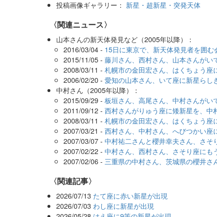
投稿画像ギャラリー：
新星・超新星・突発天体
〈関連ニュース〉
山本さんの新天体発見など（2005年以降）：
2016/03/04 -
15日に東京で、新天体発見者を囲む
2015/11/05 -
藤川さん、西村さん、山本さんがい
2008/03/11 -
札幌市の金田宏さん、はくちょう座
2006/02/20 -
愛知の山本さん、いて座に新星らし
中村さん（2005年以降）：
2015/09/29 -
板垣さん、高尾さん、中村さんがい
2011/09/12 -
西村さんがりゅう座に矮新星を、中
2008/03/11 -
札幌市の金田宏さん、はくちょう座
2007/03/21 -
西村さん、中村さん、へびつかい座
2007/03/07 -
中村祐二さんと櫻井幸夫さん、さそ
2007/02/22 -
中村さん、西村さん、さそり座にも
2007/02/06 -
三重県の中村さん、茨城県の櫻井さ
関連記事
2026/07/13
たて座に赤い新星が出現
2026/07/03
わし座に新星が出現
2026/05/28
はえ座に9等の新星が出現