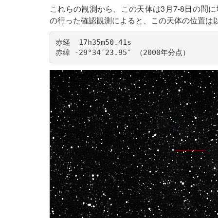
これらの観測から、この天体は3月7-8日の間
の行った確認観測によると、この天体の位置は
赤経  17h35m50.41s

赤緯 -29°34′23.95″ （2000年分点）