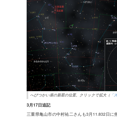
へびつかい座の新星の位置。クリックで拡大（
「
3月17日追記
三重県亀山市の中村祐二さんも3月11.832日