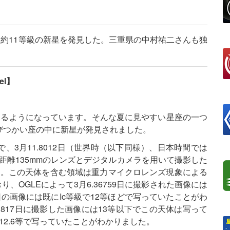
に約11等級の新星を発見した。三重県の中村祐二さんも独
el】
えるようになっています。そんな夏に見やすい星座の一つ
びつかい座の中に新星が発見されました。
3月11.8012日（世界時（以下同様）、日本時間では
に焦点距離135mmのレンズとデジタルカメラを用いて撮影した
した。この天体を含む領域は重力マイクロレンズ現象による
、OGLEによって3月6.36759日に撮影された画像には
3日の画像には既にIc等級で12等ほどで写っていたことがわ
817日に撮影した画像には13等以下でこの天体は写って
12.6等で写っていたことがわかりました。