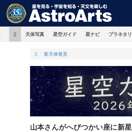
Home
天体写真
星空ガイド
星ナビ
プラネタリ
ト
新天体発見
ッ
プ
山本さんがへびつかい座に新星