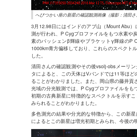
へびつかい座の新星の確認観測画像（撮影：清田さ
3月12.98日にはインドのアブ山（Mount A
測が行われ、P Cygプロファイルをもつ水素
素のパッシェンβ輝線やブラケットγ輝線のP C
1000km青方偏移しており、これらのスペク
した。
清田さんの確認観測やその後vsolj-obsメ
タによると、この天体はVバンドでは11等ほど
ることがわかりました。また、岡山県の藤井貢さん
光域の分光観測では、P Cygプロファイルを
初期の古典新星に特徴的なスペクトルを示すこ
みられることがわかりました。
多色測光の結果や分光的な特徴から、この新星
によるとこの新星は増光初期とみられ、今後の