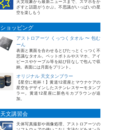
天文現象から最新ニュースまで、スマホをか
ざすと話題がうかぶ。不思議がいっぱいの星
空を楽しもう
ショッピング
アストロアーツ くっつくタオル 〜 包む
ーん
表面と裏面を合わせるとぴたっとくっつく不
思議なタオル。ペットボトルやスマホ、アイ
ピースやケーブル等を結び目なしで包んで収
納。表面には月面をプリント。
オリジナル 天文タンブラー
【星空に乾杯！】黄道12星座とマウナケアの
星空をデザインしたステンレスサーモタンブ
ラー。黄道12星座に新色モカブラウンが追
加。
天文講習会
天体写真撮影や画像処理、アストロアーツの
ソフトウェアの使いこなし方法などをオンラ