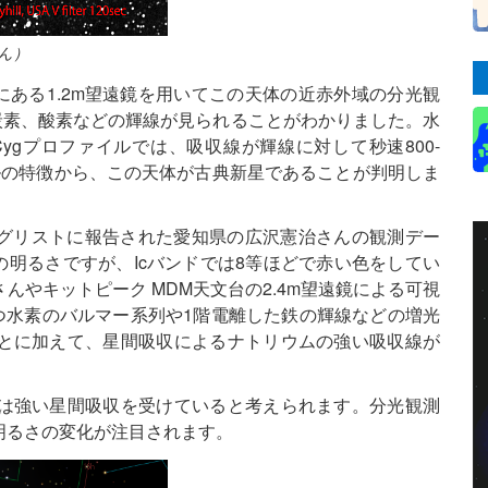
ん）
bu）にある1.2m望遠鏡を用いてこの天体の近赤外域の分光観
や炭素、酸素などの輝線が見られることがわかりました。水
ygプロファイルでは、吸収線が輝線に対して秒速800-
トルの特徴から、この天体が古典新星であることが判明しま
ーリングリストに報告された愛知県の広沢憲治さんの観測デー
の明るさですが、Icバンドでは8等ほどで赤い色をしてい
やキットピーク MDM天文台の2.4m望遠鏡による可視
もつ水素のバルマー系列や1階電離した鉄の輝線などの増光
とに加えて、星間吸収によるナトリウムの強い吸収線が
は強い星間吸収を受けていると考えられます。分光観測
明るさの変化が注目されます。