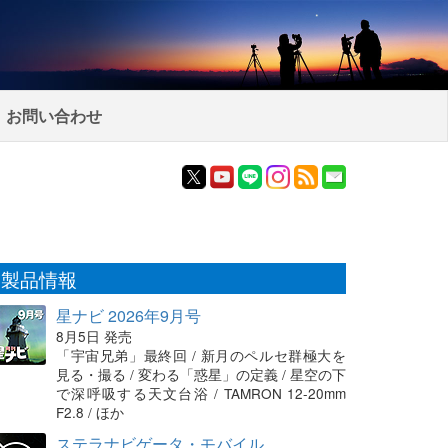
お問い合わせ
製品情報
星ナビ 2026年9月号
8月5日 発売
「宇宙兄弟」最終回 / 新月のペルセ群極大を
見る・撮る / 変わる「惑星」の定義 / 星空の下
で深呼吸する天文台浴 / TAMRON 12-20mm
F2.8 / ほか
ステラナビゲータ・モバイル