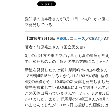
愛知県の山本稔さんが3月11日、へびつかい座
立発見している。
【2016年3月15日
VSOLJニュース
／
CBAT
／AT
著者：前原裕之さん（国立天文台）
3月の明け方の東の空には早くも夏の星座が見
で、私たちの天の川銀河の中心方向に見えるへ
新星を発見したのは愛知県岡崎市の山本稔さんで、
12日朝4時15分ごろ）から11.8183日の間
4枚の画像から、10.6等の新天体を発見しま
増光を探索しているOGLEによって観測されており
この天体は写っていませんでしたが、8.3185
かりました。また、群馬県の小嶋正さんが3月7.
いませんでしたが、9.827日に撮影した画像には