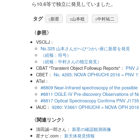
ら10.6等で独立に発見していました。
タグ
新星
山本稔
中村祐二
〈参照〉
VSOLJ：
No.325 山本さんがへびつかい座に新星を発見
（続報：符号）
（続報：中村さんの独立発見）
CBAT "Transient Object Followup Reports"：
PNV J
CBET：
No. 4265: NOVA OPHIUCHI 2016 = PNV 1
ATel：
#8809 Near-Infrared spectroscopy of the possib
#8811 OGLE-IV Pre-discovery Observations of
#8817 Optical Spectroscopy Confirms PNV J17355
IAUC：
9280: V3661 OPHIUCHI = NOVA OPH 2016
〈関連リンク〉
清田誠一郎さん：
新星の確認観測画像
星ナビ.com：
新天体発見情報