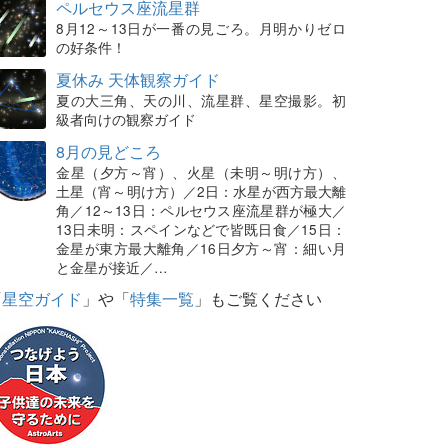
ペルセウス座流星群
8月12～13日が一番の見ごろ。月明かりゼロ
の好条件！
夏休み 天体観察ガイド
夏の大三角、天の川、流星群、星空撮影。初
級者向けの観察ガイド
8月の見どころ
金星（夕方～宵）、火星（未明～明け方）、
土星（宵～明け方）／2日：水星が西方最大離
角／12～13日：ペルセウス座流星群が極大／
13日未明：スペインなどで皆既日食／15日：
金星が東方最大離角／16日夕方～宵：細い月
と金星が接近／…
「
星空ガイド
」や「
特集一覧
」もご覧ください