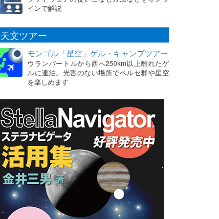
インで解説
天文ツアー
モンゴル「星空」ゲル・キャンプツアー
ウランバートルから西へ250km以上離れたゲ
ルに連泊。光害のない場所でペルセ群や星空
を楽しめます