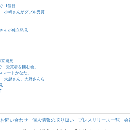
で11個目
表 小嶋さんがダブル受賞
津さんが独立発見
独立発見
で「受賞者を囲む会」
スマートかなた」
表 大越さん、大野さんら
見
T
お問い合わせ
個人情報の取り扱い
プレスリリース一覧
会