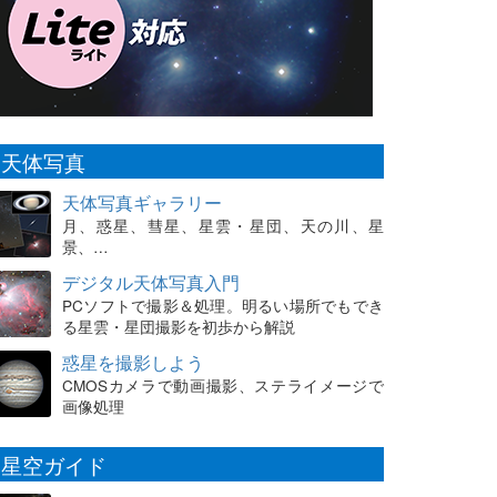
天体写真
天体写真ギャラリー
月、惑星、彗星、星雲・星団、天の川、星
景、…
デジタル天体写真入門
PCソフトで撮影＆処理。明るい場所でもでき
る星雲・星団撮影を初歩から解説
惑星を撮影しよう
CMOSカメラで動画撮影、ステライメージで
画像処理
星空ガイド