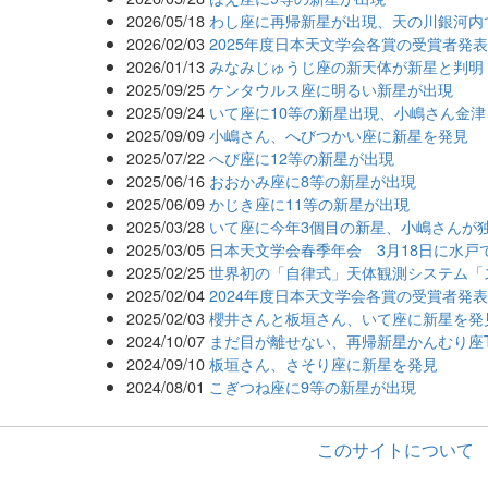
2026/05/18
わし座に再帰新星が出現、天の川銀河内
2026/02/03
2025年度日本天文学会各賞の受賞者発
2026/01/13
みなみじゅうじ座の新天体が新星と判明
2025/09/25
ケンタウルス座に明るい新星が出現
2025/09/24
いて座に10等の新星出現、小嶋さん金
2025/09/09
小嶋さん、へびつかい座に新星を発見
2025/07/22
へび座に12等の新星が出現
2025/06/16
おおかみ座に8等の新星が出現
2025/06/09
かじき座に11等の新星が出現
2025/03/28
いて座に今年3個目の新星、小嶋さんが
2025/03/05
日本天文学会春季年会 3月18日に水戸
2025/02/25
世界初の「自律式」天体観測システム「
2025/02/04
2024年度日本天文学会各賞の受賞者発
2025/02/03
櫻井さんと板垣さん、いて座に新星を発
2024/10/07
まだ目が離せない、再帰新星かんむり座
2024/09/10
板垣さん、さそり座に新星を発見
2024/08/01
こぎつね座に9等の新星が出現
このサイトについて