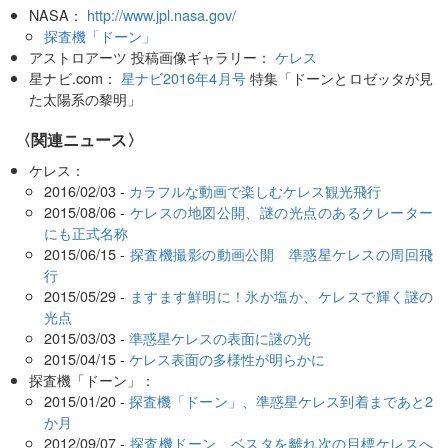
NASA：
http://www.jpl.nasa.gov/
探査機「ドーン」
アストロアーツ 投稿画像ギャラリー：
ケレス
星ナビ.com：
星ナビ2016年4月号
特集「ドーンとロゼッタが見
た太陽系の黎明」
〈関連ニュース〉
ケレス：
2016/02/03 -
カラフルな動画で楽しむケレス観光飛行
2015/08/06 -
ケレスの地図公開、謎の光点のあるクレーター
にも正式名称
2015/06/15 -
探査機撮影の動画公開 準惑星ケレスの周回飛
行
2015/05/29 -
ますます鮮明に！氷か塩か、ケレスで輝く謎の
光点
2015/03/03 -
準惑星ケレスの表面に謎の光
2015/04/15 -
ケレス表面の多様性が明らかに
探査機「ドーン」：
2015/01/20 -
探査機「ドーン」、準惑星ケレス到着まであと2
か月
2012/09/07 -
探査機ドーン、ベスタを離れ次の目標ケレスへ