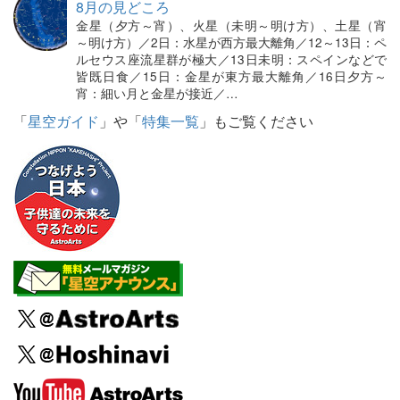
8月の見どころ
金星（夕方～宵）、火星（未明～明け方）、土星（宵
～明け方）／2日：水星が西方最大離角／12～13日：ペ
ルセウス座流星群が極大／13日未明：スペインなどで
皆既日食／15日：金星が東方最大離角／16日夕方～
宵：細い月と金星が接近／…
「
星空ガイド
」や「
特集一覧
」もご覧ください