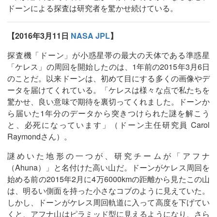
ドーンによる探査は研究者を驚かせ続けている。
【2016年3月11日
NASA JPL
】
探査機「ドーン」が小惑星帯の最大の天体である準惑星
「ケレス」の周回を開始したのは、1年前の2015年3月6日
のことだ。以来ドーンは、初めて目にする多くの画像やデ
ータを届けてくれている。「ケレスは様々な点で私たちを
驚かせ、良い意味で期待を裏切ってくれました。ドーンか
ら届いた1年分のデータから突きつけられた謎を解こう
と、必死になっています」（ドーン主任研究員 Carol
Raymondさん）。
謎めいた地形の一つが、研究チームが「アフナ
（Ahuna）」と名付けた高い山だ。ドーンがケレス周回を
始める前の2015年2月に4万6000kmの距離から見たこの山
は、明るい側面を持った小さなコブのように見えていた。
しかし、ドーンがケレス周回軌道に入って高度を下げてい
くと、アフナ山はピラミッド型に見えるようになり、さら