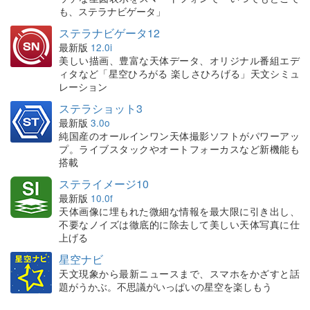
も、ステラナビゲータ」
ステラナビゲータ12
最新版
12.0i
美しい描画、豊富な天体データ、オリジナル番組エデ
ィタなど「星空ひろがる 楽しさひろげる」天文シミュ
レーション
ステラショット3
最新版
3.0o
純国産のオールインワン天体撮影ソフトがパワーアッ
プ。ライブスタックやオートフォーカスなど新機能も
搭載
ステライメージ10
最新版
10.0f
天体画像に埋もれた微細な情報を最大限に引き出し、
不要なノイズは徹底的に除去して美しい天体写真に仕
上げる
星空ナビ
天文現象から最新ニュースまで、スマホをかざすと話
題がうかぶ。不思議がいっぱいの星空を楽しもう