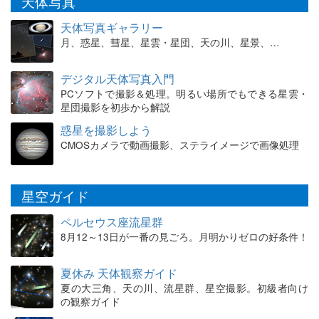
天体写真
天体写真ギャラリー
月、惑星、彗星、星雲・星団、天の川、星景、…
デジタル天体写真入門
PCソフトで撮影＆処理。明るい場所でもできる星雲・
星団撮影を初歩から解説
惑星を撮影しよう
CMOSカメラで動画撮影、ステライメージで画像処理
星空ガイド
ペルセウス座流星群
8月12～13日が一番の見ごろ。月明かりゼロの好条件！
夏休み 天体観察ガイド
夏の大三角、天の川、流星群、星空撮影。初級者向け
の観察ガイド