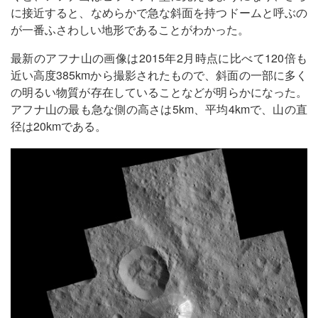
に接近すると、なめらかで急な斜面を持つドームと呼ぶの
が一番ふさわしい地形であることがわかった。
最新のアフナ山の画像は2015年2月時点に比べて120倍も
近い高度385kmから撮影されたもので、斜面の一部に多く
の明るい物質が存在していることなどが明らかになった。
アフナ山の最も急な側の高さは5km、平均4kmで、山の直
径は20kmである。