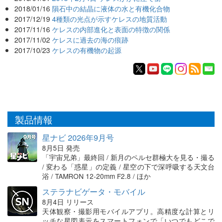
2018/01/16
隕石中の結晶に液体の水と有機化合物
2017/12/19
4種類の光点が示すケレスの地質活動
2017/11/16
ケレスの内部進化と表面の特徴の関係
2017/11/02
ケレスに過去の海の痕跡
2017/10/23
ケレスの有機物の起源
製品情報
星ナビ 2026年9月号
8月5日 発売
「宇宙兄弟」最終回 / 新月のペルセ群極大を見る・撮る
/ 変わる「惑星」の定義 / 星空の下で深呼吸する天文台
浴 / TAMRON 12-20mm F2.8 / ほか
ステラナビゲータ・モバイル
8月4日 リリース
天体観察・撮影用モバイルアプリ。高精度な計算とリ
ッチな星図表示をスマートフォンで「いつでもどこで