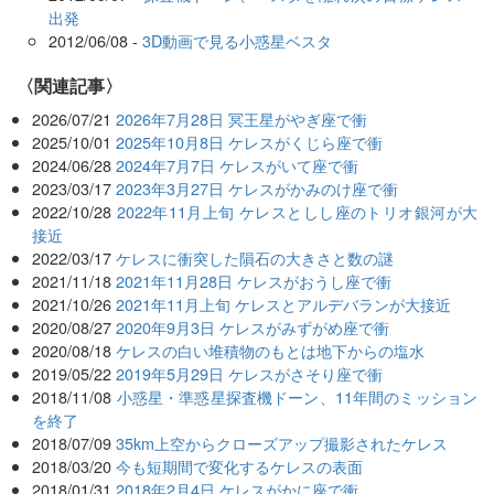
出発
2012/06/08 -
3D動画で見る小惑星ベスタ
関連記事
2026/07/21
2026年7月28日 冥王星がやぎ座で衝
2025/10/01
2025年10月8日 ケレスがくじら座で衝
2024/06/28
2024年7月7日 ケレスがいて座で衝
2023/03/17
2023年3月27日 ケレスがかみのけ座で衝
2022/10/28
2022年11月上旬 ケレスとしし座のトリオ銀河が大
接近
2022/03/17
ケレスに衝突した隕石の大きさと数の謎
2021/11/18
2021年11月28日 ケレスがおうし座で衝
2021/10/26
2021年11月上旬 ケレスとアルデバランが大接近
2020/08/27
2020年9月3日 ケレスがみずがめ座で衝
2020/08/18
ケレスの白い堆積物のもとは地下からの塩水
2019/05/22
2019年5月29日 ケレスがさそり座で衝
2018/11/08
小惑星・準惑星探査機ドーン、11年間のミッション
を終了
2018/07/09
35km上空からクローズアップ撮影されたケレス
2018/03/20
今も短期間で変化するケレスの表面
2018/01/31
2018年2月4日 ケレスがかに座で衝