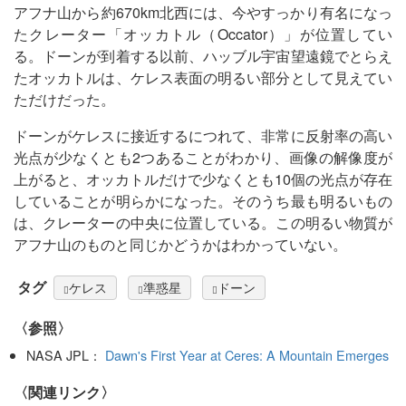
アフナ山から約670km北西には、今やすっかり有名になっ
たクレーター「オッカトル（Occator）」が位置してい
る。ドーンが到着する以前、ハッブル宇宙望遠鏡でとらえ
たオッカトルは、ケレス表面の明るい部分として見えてい
ただけだった。
ドーンがケレスに接近するにつれて、非常に反射率の高い
光点が少なくとも2つあることがわかり、画像の解像度が
上がると、オッカトルだけで少なくとも10個の光点が存在
していることが明らかになった。そのうち最も明るいもの
は、クレーターの中央に位置している。この明るい物質が
アフナ山のものと同じかどうかはわかっていない。
タグ
ケレス
準惑星
ドーン
〈参照〉
NASA JPL：
Dawn's First Year at Ceres: A Mountain Emerges
〈関連リンク〉