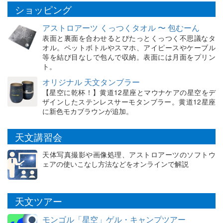
ショッピング
アストロアーツ くっつくタオル 〜 包むーん
表面と裏面を合わせるとぴたっとくっつく不思議なタ
オル。ペットボトルやスマホ、アイピースやケーブル
等を結び目なしで包んで収納。表面には月面をプリン
ト。
オリジナル 天文タンブラー
【星空に乾杯！】黄道12星座とマウナケアの星空をデ
ザインしたステンレスサーモタンブラー。黄道12星座
に新色モカブラウンが追加。
天文講習会
天体写真撮影や画像処理、アストロアーツのソフトウ
ェアの使いこなし方法などをオンラインで解説
天文ツアー
モンゴル「星空」ゲル・キャンプツアー