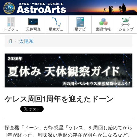
トピックス
天体写真
星空ガイド
星ナビ
製品情報
ショップ
ト
太陽系
ッ
プ
ケレス周回1周年を迎えたドーン
探査機「ドーン」が準惑星「ケレス」を周回し始めてから
1年が経った。興味深い地形の存在が明らかになるなど、