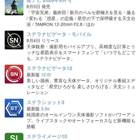
8月5日 発売
「宇宙兄弟」最終回 / 新月のペルセ群極大を見る・撮る
/ 変わる「惑星」の定義 / 星空の下で深呼吸する天文台
浴 / TAMRON 12-20mm F2.8 / ほか
ステラナビゲータ・モバイル
8月4日 リリース
天体観察・撮影用モバイルアプリ。高精度な計算とリ
ッチな星図表示をスマートフォンで「いつでもどこで
も、ステラナビゲータ」
ステラナビゲータ12
最新版
12.0i
美しい描画、豊富な天体データ、オリジナル番組エデ
ィタなど「星空ひろがる 楽しさひろげる」天文シミュ
レーション
ステラショット3
最新版
3.0o
純国産のオールインワン天体撮影ソフトがパワーアッ
プ。ライブスタックやオートフォーカスなど新機能も
搭載
ステライメージ10