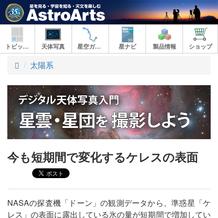
トピックス
天体写真
星空ガイド
星ナビ
製品情報
ショップ
ト
太陽系
ッ
プ
今も短期間で変化するケレスの表面
NASAの探査機「ドーン」の観測データから、準惑星「ケ
レス」の表面に露出している氷の量が短期間で増加してい