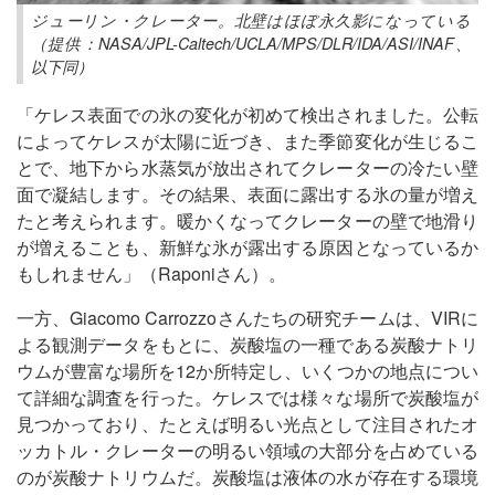
ジューリン・クレーター。北壁はほぼ永久影になっている
（提供：NASA/JPL-Caltech/UCLA/MPS/DLR/IDA/ASI/INAF、
以下同）
「ケレス表面での氷の変化が初めて検出されました。公転
によってケレスが太陽に近づき、また季節変化が生じるこ
とで、地下から水蒸気が放出されてクレーターの冷たい壁
面で凝結します。その結果、表面に露出する氷の量が増え
たと考えられます。暖かくなってクレーターの壁で地滑り
が増えることも、新鮮な氷が露出する原因となっているか
もしれません」（Raponiさん）。
一方、Giacomo Carrozzoさんたちの研究チームは、VIRに
よる観測データをもとに、炭酸塩の一種である炭酸ナトリ
ウムが豊富な場所を12か所特定し、いくつかの地点につい
て詳細な調査を行った。ケレスでは様々な場所で炭酸塩が
見つかっており、たとえば明るい光点として注目されたオ
ッカトル・クレーターの明るい領域の大部分を占めている
のが炭酸ナトリウムだ。炭酸塩は液体の水が存在する環境