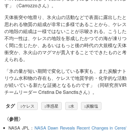
す」（Carrozzoさん）。
天体衝突や地滑り、氷火山の活動などで表面に露出したと
思われる物質の組成が非常に多様であることから、ケレス
の地殻の組成は一様ではないことが示唆される。こうした
不均一性は、ケレスの地殻を形成したかつての海が凍りつ
く間に生じたか、あるいはもっと後の時代の大規模な天体
衝突か、氷火山のマグマが貫入することでできたものと考
えられる。
「氷の量が短い期間で変化している事実も、また炭酸ナト
リウム水和物の存在も、ケレスで地質学的・化学的な活動
が続いている新たな証拠となるものです」（同研究所VIR
チームリーダー Cristina De Sanctisさん）。
タグ
ケレス
準惑星
水
炭酸塩
〈参照〉
NASA JPL：
NASA Dawn Reveals Recent Changes in Ceres'