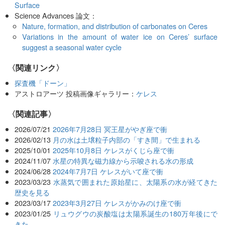
Surface
Science Advances 論文：
Nature, formation, and distribution of carbonates on Ceres
Variations in the amount of water ice on Ceres’ surface
suggest a seasonal water cycle
〈関連リンク〉
探査機「ドーン」
アストロアーツ 投稿画像ギャラリー：
ケレス
関連記事
2026/07/21
2026年7月28日 冥王星がやぎ座で衝
2026/02/13
月の水は土壌粒子内部の「すき間」で生まれる
2025/10/01
2025年10月8日 ケレスがくじら座で衝
2024/11/07
水星の特異な磁力線から示唆される水の形成
2024/06/28
2024年7月7日 ケレスがいて座で衝
2023/03/23
水蒸気で囲まれた原始星に、太陽系の水が経てきた
歴史を見る
2023/03/17
2023年3月27日 ケレスがかみのけ座で衝
2023/01/25
リュウグウの炭酸塩は太陽系誕生の180万年後にで
きた