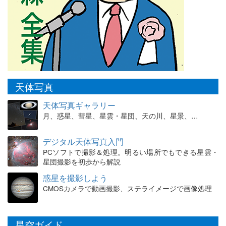
天体写真
天体写真ギャラリー
月、惑星、彗星、星雲・星団、天の川、星景、…
デジタル天体写真入門
PCソフトで撮影＆処理。明るい場所でもできる星雲・
星団撮影を初歩から解説
惑星を撮影しよう
CMOSカメラで動画撮影、ステライメージで画像処理
星空ガイド