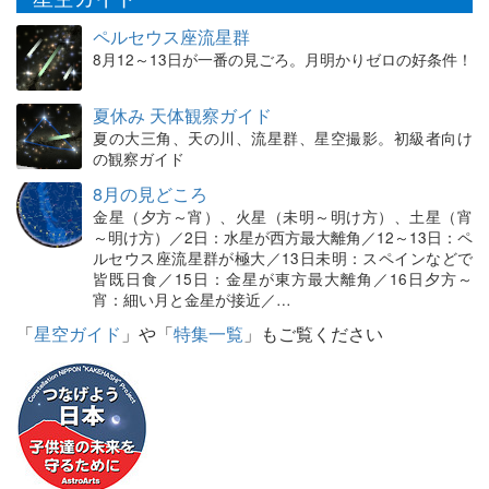
ペルセウス座流星群
8月12～13日が一番の見ごろ。月明かりゼロの好条件！
夏休み 天体観察ガイド
夏の大三角、天の川、流星群、星空撮影。初級者向け
の観察ガイド
8月の見どころ
金星（夕方～宵）、火星（未明～明け方）、土星（宵
～明け方）／2日：水星が西方最大離角／12～13日：ペ
ルセウス座流星群が極大／13日未明：スペインなどで
皆既日食／15日：金星が東方最大離角／16日夕方～
宵：細い月と金星が接近／…
「
星空ガイド
」や「
特集一覧
」もご覧ください