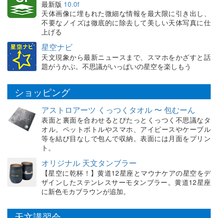
最新版
10.0f
天体画像に埋もれた微細な情報を最大限に引き出し、
不要なノイズは徹底的に除去して美しい天体写真に仕
上げる
星空ナビ
天文現象から最新ニュースまで、スマホをかざすと話
題がうかぶ。不思議がいっぱいの星空を楽しもう
ショッピング
アストロアーツ くっつくタオル 〜 包むーん
表面と裏面を合わせるとぴたっとくっつく不思議なタ
オル。ペットボトルやスマホ、アイピースやケーブル
等を結び目なしで包んで収納。表面には月面をプリン
ト。
オリジナル 天文タンブラー
【星空に乾杯！】黄道12星座とマウナケアの星空をデ
ザインしたステンレスサーモタンブラー。黄道12星座
に新色モカブラウンが追加。
天文講習会