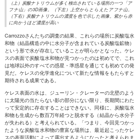
（上）炭酸ナトリウムが多く検出されている場所の一つ「ア
フナ山」の3D画像。（下左）上空からとらえたアフナ山。
（下右）炭酸ナトリウムの濃度を色で示した画像。紫から赤
に向かうほど濃度が高い
Carrozzoさんたちの調査の結果、これらの場所に炭酸塩水
和物（結晶構造の中に水分子が含まれている炭酸塩鉱物）
という形で水が存在していることが明らかとなった。ケレ
スの表面で炭酸塩水和物が見つかったのは初めてで、これ
は地球以外のすべての惑星・準惑星を通じても初めての発
見だ。ケレスの化学進化について新たな情報をもたらすと
期待される成果である。
ケレス表面の水は、ジューリン・クレーターの北壁のよう
に太陽光の当たらない影の部分にない限り、長期間にわた
って安定的に存在することはできない。同様に、炭酸塩水
和物も生成から数百万年経つと脱水する（結晶から水分子
が失われる）と考えられている。「つまり、今回見つかっ
たような炭酸塩水和物の豊富な場所は、最近起こったケレ
スの表面活動によって露出するようになったと考えられま