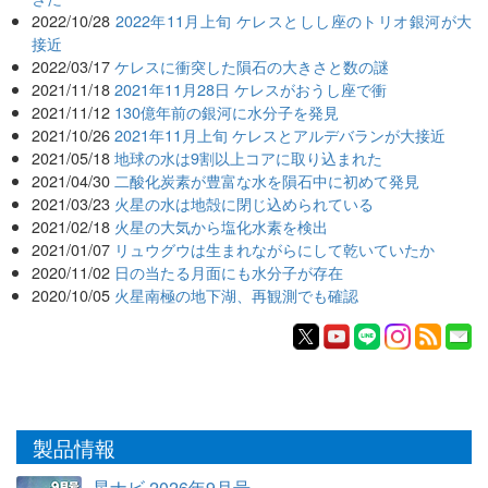
2022/10/28
2022年11月上旬 ケレスとしし座のトリオ銀河が大
接近
2022/03/17
ケレスに衝突した隕石の大きさと数の謎
2021/11/18
2021年11月28日 ケレスがおうし座で衝
2021/11/12
130億年前の銀河に水分子を発見
2021/10/26
2021年11月上旬 ケレスとアルデバランが大接近
2021/05/18
地球の水は9割以上コアに取り込まれた
2021/04/30
二酸化炭素が豊富な水を隕石中に初めて発見
2021/03/23
火星の水は地殻に閉じ込められている
2021/02/18
火星の大気から塩化水素を検出
2021/01/07
リュウグウは生まれながらにして乾いていたか
2020/11/02
日の当たる月面にも水分子が存在
2020/10/05
火星南極の地下湖、再観測でも確認
製品情報
星ナビ 2026年9月号