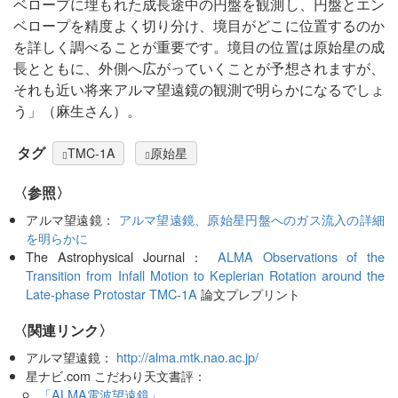
ベロープに埋もれた成長途中の円盤を観測し、円盤とエン
ベロープを精度よく切り分け、境目がどこに位置するのか
を詳しく調べることが重要です。境目の位置は原始星の成
長とともに、外側へ広がっていくことが予想されますが、
それも近い将来アルマ望遠鏡の観測で明らかになるでしょ
う」（麻生さん）。
タグ
TMC-1A
原始星
〈参照〉
アルマ望遠鏡：
アルマ望遠鏡、原始星円盤へのガス流入の詳細
を明らかに
The Astrophysical Journal：
ALMA Observations of the
Transition from Infall Motion to Keplerian Rotation around the
Late-phase Protostar TMC-1A
論文プレプリント
〈関連リンク〉
アルマ望遠鏡：
http://alma.mtk.nao.ac.jp/
星ナビ.com こだわり天文書評：
「ALMA電波望遠鏡」