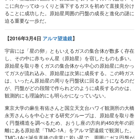
こに向かってゆっくりと落下するガスを初めて直接見分け
ることに成功した。原始星周囲の円盤の成長と進化の謎に
迫る重要な一歩だ。
【2016年3月4日
アルマ望遠鏡
】
宇宙には「星の卵」ともいえるガスの集合体が数多く存在
し、その中に赤ちゃん星（原始星）を宿したものも多い。
原始星を取り巻くガスの集合体から中心の原始星に向かっ
てガスが流れ込み、原始星は次第に成長する。この時ガス
は、いったん原始星の周りを円盤状に回るようになるのだ
が、円盤がどの段階で作られどのように成長するのかは、
観測的にも理論的にも明らかになっていない。
東京大学の麻生有佑さんと国立天文台ハワイ観測所の大橋
永芳さんらを中心とする研究グループは、原始星を取り巻
く円盤構造を調べるため、おうし座の方向約450光年の距
離にある原始星「TMC-1A」をアルマ望遠鏡で観測した。
TMC-1Aは誕生直後の非常に若い星で、周囲にガス円盤が