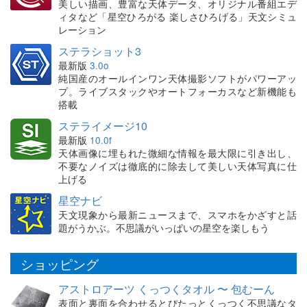
美しい描画、豊富な天体データ、オリジナル番組エデ
ィタなど「星空ひろがる 楽しさひろげる」天文シミュ
レーション
ステラショット3
最新版
3.0o
純国産のオールインワン天体撮影ソフトがパワーアッ
プ。ライブスタックやオートフォーカスなど新機能も
搭載
ステライメージ10
最新版
10.0f
天体画像に埋もれた微細な情報を最大限に引き出し、
不要なノイズは徹底的に除去して美しい天体写真に仕
上げる
星空ナビ
天文現象から最新ニュースまで、スマホをかざすと話
題がうかぶ。不思議がいっぱいの星空を楽しもう
ショッピング
アストロアーツ くっつくタオル 〜 包むーん
表面と裏面を合わせるとぴたっとくっつく不思議なタ