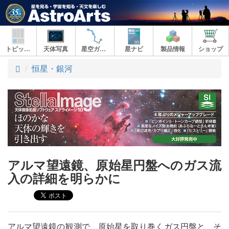
トピックス
天体写真
星空ガイド
星ナビ
製品情報
ショップ
ト
恒星・銀河
ッ
プ
アルマ望遠鏡、原始星円盤へのガス流
入の詳細を明らかに
アルマ望遠鏡の観測で、原始星を取り巻くガス円盤と、そ