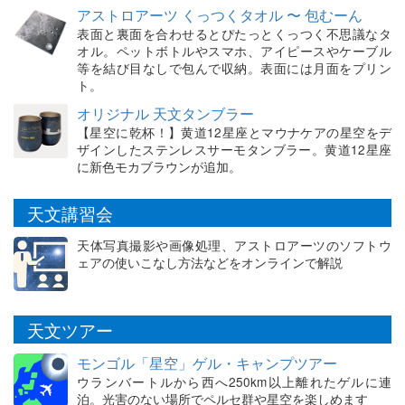
アストロアーツ くっつくタオル 〜 包むーん
表面と裏面を合わせるとぴたっとくっつく不思議なタ
オル。ペットボトルやスマホ、アイピースやケーブル
等を結び目なしで包んで収納。表面には月面をプリン
ト。
オリジナル 天文タンブラー
【星空に乾杯！】黄道12星座とマウナケアの星空をデ
ザインしたステンレスサーモタンブラー。黄道12星座
に新色モカブラウンが追加。
天文講習会
天体写真撮影や画像処理、アストロアーツのソフトウ
ェアの使いこなし方法などをオンラインで解説
天文ツアー
モンゴル「星空」ゲル・キャンプツアー
ウランバートルから西へ250km以上離れたゲルに連
泊。光害のない場所でペルセ群や星空を楽しめます