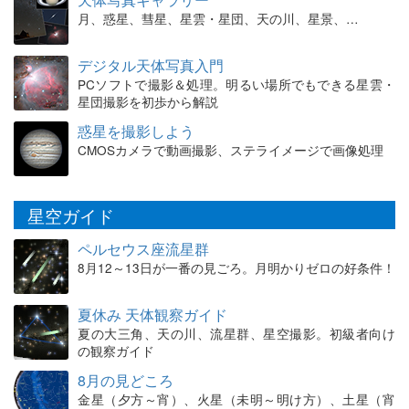
月、惑星、彗星、星雲・星団、天の川、星景、…
デジタル天体写真入門
PCソフトで撮影＆処理。明るい場所でもできる星雲・
星団撮影を初歩から解説
惑星を撮影しよう
CMOSカメラで動画撮影、ステライメージで画像処理
星空ガイド
ペルセウス座流星群
8月12～13日が一番の見ごろ。月明かりゼロの好条件！
夏休み 天体観察ガイド
夏の大三角、天の川、流星群、星空撮影。初級者向け
の観察ガイド
8月の見どころ
金星（夕方～宵）、火星（未明～明け方）、土星（宵