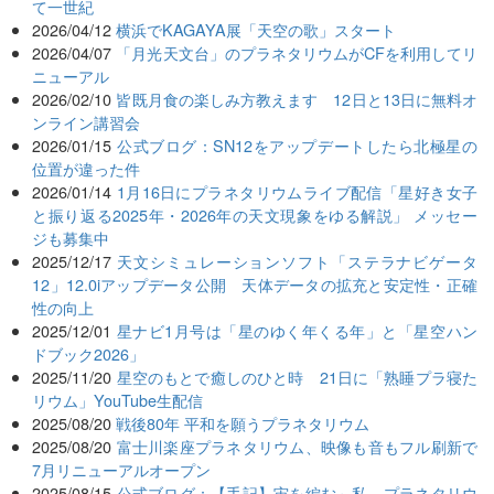
て一世紀
2026/04/12
横浜でKAGAYA展「天空の歌」スタート
2026/04/07
「月光天文台」のプラネタリウムがCFを利用してリ
ニューアル
2026/02/10
皆既月食の楽しみ方教えます 12日と13日に無料オ
ンライン講習会
2026/01/15
公式ブログ：SN12をアップデートしたら北極星の
位置が違った件
2026/01/14
1月16日にプラネタリウムライブ配信「星好き女子
と振り返る2025年・2026年の天文現象をゆる解説」 メッセー
ジも募集中
2025/12/17
天文シミュレーションソフト「ステラナビゲータ
12」12.0iアップデータ公開 天体データの拡充と安定性・正確
性の向上
2025/12/01
星ナビ1月号は「星のゆく年くる年」と「星空ハン
ドブック2026」
2025/11/20
星空のもとで癒しのひと時 21日に「熟睡プラ寝た
リウム」YouTube生配信
2025/08/20
戦後80年 平和を願うプラネタリウム
2025/08/20
富士川楽座プラネタリウム、映像も音もフル刷新で
7月リニューアルオープン
2025/08/15
公式ブログ：【手記】宙を編む～私、プラネタリウ