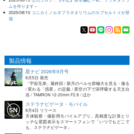
ムを作ります～
2025/08/10
コニカミノルタプラネタリウムのカプセルトイが登
場
製品情報
星ナビ 2026年9月号
8月5日 発売
「宇宙兄弟」最終回 / 新月のペルセ群極大を見る・撮る
/ 変わる「惑星」の定義 / 星空の下で深呼吸する天文台
浴 / TAMRON 12-20mm F2.8 / ほか
ステラナビゲータ・モバイル
8月4日 リリース
天体観察・撮影用モバイルアプリ。高精度な計算とリ
ッチな星図表示をスマートフォンで「いつでもどこで
も、ステラナビゲータ」