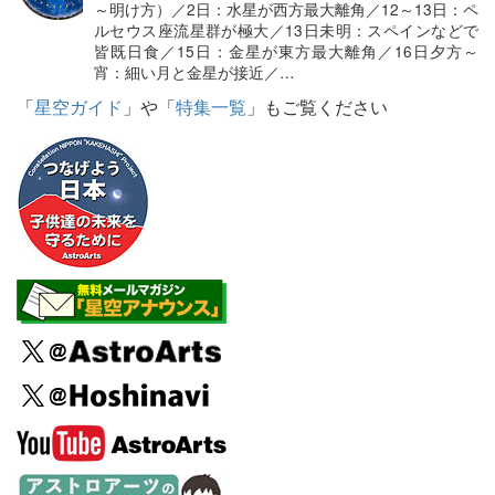
～明け方）／2日：水星が西方最大離角／12～13日：ペ
ルセウス座流星群が極大／13日未明：スペインなどで
皆既日食／15日：金星が東方最大離角／16日夕方～
宵：細い月と金星が接近／…
「
星空ガイド
」や「
特集一覧
」もご覧ください