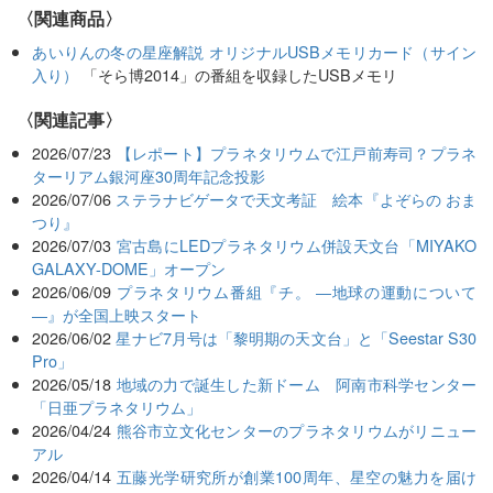
〈関連商品〉
あいりんの冬の星座解説 オリジナルUSBメモリカード（サイン
入り）
「そら博2014」の番組を収録したUSBメモリ
関連記事
2026/07/23
【レポート】プラネタリウムで江戸前寿司？プラネ
ターリアム銀河座30周年記念投影
2026/07/06
ステラナビゲータで天文考証 絵本『よぞらの おま
つり』
2026/07/03
宮古島にLEDプラネタリウム併設天文台「MIYAKO
GALAXY-DOME」オープン
2026/06/09
プラネタリウム番組『チ。 ―地球の運動について
―』が全国上映スタート
2026/06/02
星ナビ7月号は「黎明期の天文台」と「Seestar S30
Pro」
2026/05/18
地域の力で誕生した新ドーム 阿南市科学センター
「日亜プラネタリウム」
2026/04/24
熊谷市立文化センターのプラネタリウムがリニュー
アル
2026/04/14
五藤光学研究所が創業100周年、星空の魅力を届け