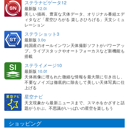
ステラナビゲータ12
最新版
12.0i
美しい描画、豊富な天体データ、オリジナル番組エデ
ィタなど「星空ひろがる 楽しさひろげる」天文シミュ
レーション
ステラショット3
最新版
3.0o
純国産のオールインワン天体撮影ソフトがパワーアッ
プ。ライブスタックやオートフォーカスなど新機能も
搭載
ステライメージ10
最新版
10.0f
天体画像に埋もれた微細な情報を最大限に引き出し、
不要なノイズは徹底的に除去して美しい天体写真に仕
上げる
星空ナビ
天文現象から最新ニュースまで、スマホをかざすと話
題がうかぶ。不思議がいっぱいの星空を楽しもう
ショッピング