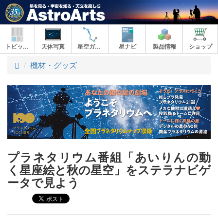
トピックス
天体写真
星空ガイド
星ナビ
製品情報
ショップ
ト
機材・グッズ
ッ
プ
プラネタリウム番組「あいりんの動
く星座絵と秋の星空」をステラナビゲ
ータで見よう