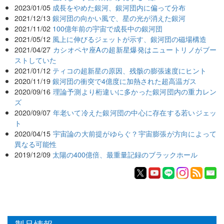
2023/01/05
成長をやめた銀河、銀河団内に偏って分布
2021/12/13
銀河団の向かい風で、星の光が消えた銀河
2021/11/02
100億年前の宇宙で成長中の銀河団
2021/05/12
風上に伸びるジェットが示す、銀河団の磁場構造
2021/04/27
カシオペヤ座Aの超新星爆発はニュートリノがブー
ストしていた
2021/01/12
ティコの超新星の原因、残骸の膨張速度にヒント
2020/11/19
銀河団の衝突で4億度に加熱された超高温ガス
2020/09/16
理論予測より桁違いに多かった銀河団内の重力レン
ズ
2020/09/07
年老いて冷えた銀河団の中心に存在する若いジェッ
ト
2020/04/15
宇宙論の大前提がゆらぐ？宇宙膨張が方向によって
異なる可能性
2019/12/09
太陽の400億倍、最重量記録のブラックホール
製品情報