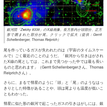
銀河団「Zwicky 8338」のX線画像。長方形内が頭部分、正方
形で囲まれた部分が尾。クリックで拡大（提供：Gerrit
Schellenberger, Thomas Reiprich）
尾を作っているガスが失われたのは（宇宙のタイムスケー
ルで）ごく最近のことのようだ。「銀河から引きはがされ
たX線の尾としては、これまで見つかった中では最も長い
ものと思われます」（Gerrit Schellenbergerさん、Thomas
Reiprichさん）。
さらに、まるで彗星のように「頭」と「尾」のようなはっ
きりとした特徴があることや、頭は尾よりも温度が低いこ
ともわかった。
彗星に似た形の銀河で起こったガスの引きはがしには、銀