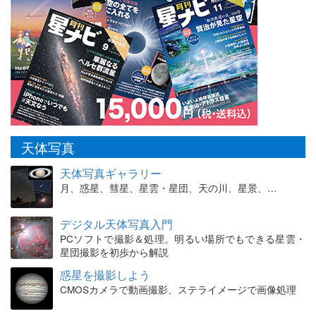
天体写真
天体写真ギャラリー
月、惑星、彗星、星雲・星団、天の川、星景、…
デジタル天体写真入門
PCソフトで撮影＆処理。明るい場所でもできる星雲・
星団撮影を初歩から解説
惑星を撮影しよう
CMOSカメラで動画撮影、ステライメージで画像処理