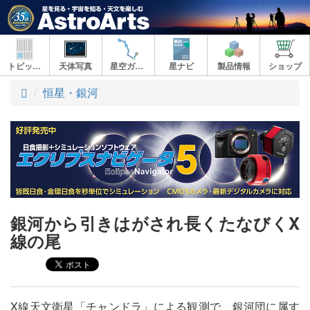
トピックス
天体写真
星空ガイド
星ナビ
製品情報
ショップ
ト
恒星・銀河
ッ
プ
銀河から引きはがされ長くたなびくX
線の尾
X線天文衛星「チャンドラ」による観測で、銀河団に属す