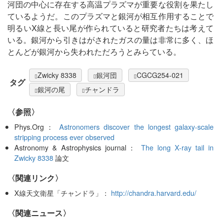
河団の中心に存在する高温プラズマが重要な役割を果たし
ているようだ。このプラズマと銀河が相互作用することで
明るいX線と長い尾が作られていると研究者たちは考えて
いる。銀河から引きはがされたガスの量は非常に多く、ほ
とんどが銀河から失われただろうとみらている。
Zwicky 8338
銀河団
CGCG254-021
タグ
銀河の尾
チャンドラ
〈参照〉
Phys.Org：
Astronomers discover the longest galaxy-scale
stripping process ever observed
Astronomy & Astrophysics journal：
The long X-ray tail in
Zwicky 8338
論文
〈関連リンク〉
X線天文衛星「チャンドラ」：
http://chandra.harvard.edu/
〈関連ニュース〉