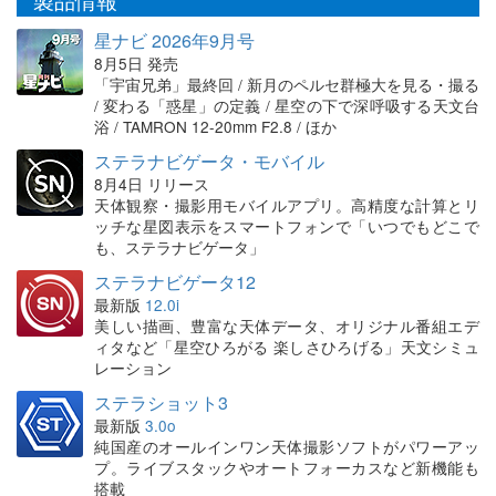
星ナビ 2026年9月号
8月5日 発売
「宇宙兄弟」最終回 / 新月のペルセ群極大を見る・撮る
/ 変わる「惑星」の定義 / 星空の下で深呼吸する天文台
浴 / TAMRON 12-20mm F2.8 / ほか
ステラナビゲータ・モバイル
8月4日 リリース
天体観察・撮影用モバイルアプリ。高精度な計算とリ
ッチな星図表示をスマートフォンで「いつでもどこで
も、ステラナビゲータ」
ステラナビゲータ12
最新版
12.0i
美しい描画、豊富な天体データ、オリジナル番組エデ
ィタなど「星空ひろがる 楽しさひろげる」天文シミュ
レーション
ステラショット3
最新版
3.0o
純国産のオールインワン天体撮影ソフトがパワーアッ
プ。ライブスタックやオートフォーカスなど新機能も
搭載