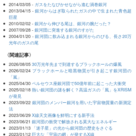
2014/03/05 -
ガスをたなびかせながら進む渦巻銀河
2013/04/15 -
銀河からはぎ取られたガスの中で生まれた青色超
巨星
2010/02/02 -
銀河から伸びる尾は、銀河の腕だった？
2007/09/28 -
銀河団に突進する銀河のすがた
2004/01/20 -
銀河団に飲み込まれる銀河からのびる、長さ20万
光年のガスの尾
関連記事
2026/08/05
30万光年先まで到達するブラックホールの爆風
2026/02/24
ブラックホールと暗黒物質が引き起こす銀河団の
「嵐」
2025/04/30
ペルセウス座銀河団で50億年前に起こった大衝突
2025/02/18
熱い銀河団の謎を解く？高温ガスの「風」をXRISM
が発見
2023/09/22
銀河団のメンバー銀河を用いた宇宙物質量の新測定
法
2023/06/29
X線天文画像を鮮明にする新手法
2023/06/21
銀河団の衝突で解放される莫大なエネルギー
2023/01/13
「迷子星」の光から銀河団の歴史をさぐる
2023/01/12
巨大な「宇宙の網」が発するX線