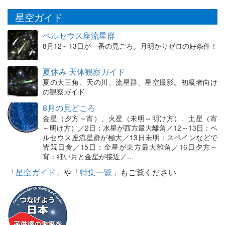
星空ガイド
ペルセウス座流星群
8月12～13日が一番の見ごろ。月明かりゼロの好条件！
夏休み 天体観察ガイド
夏の大三角、天の川、流星群、星空撮影。初級者向け
の観察ガイド
8月の見どころ
金星（夕方～宵）、火星（未明～明け方）、土星（宵
～明け方）／2日：水星が西方最大離角／12～13日：ペ
ルセウス座流星群が極大／13日未明：スペインなどで
皆既日食／15日：金星が東方最大離角／16日夕方～
宵：細い月と金星が接近／…
「
星空ガイド
」や「
特集一覧
」もご覧ください