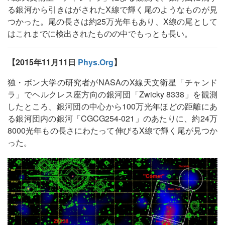
る銀河から引きはがされたX線で輝く尾のようなものが見
つかった。尾の長さは約25万光年もあり、X線の尾として
はこれまでに検出されたものの中でもっとも長い。
【2015年11月11日
Phys.Org
】
独・ボン大学の研究者がNASAのX線天文衛星「チャンド
ラ」でヘルクレス座方向の銀河団「Zwicky 8338」を観測
したところ、銀河団の中心から100万光年ほどの距離にあ
る銀河団内の銀河「CGCG254-021」のあたりに、約24万
8000光年もの長さにわたって伸びるX線で輝く尾が見つか
った。