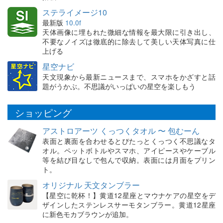
ステライメージ10
最新版
10.0f
天体画像に埋もれた微細な情報を最大限に引き出し、
不要なノイズは徹底的に除去して美しい天体写真に仕
上げる
星空ナビ
天文現象から最新ニュースまで、スマホをかざすと話
題がうかぶ。不思議がいっぱいの星空を楽しもう
ショッピング
アストロアーツ くっつくタオル 〜 包むーん
表面と裏面を合わせるとぴたっとくっつく不思議なタ
オル。ペットボトルやスマホ、アイピースやケーブル
等を結び目なしで包んで収納。表面には月面をプリン
ト。
オリジナル 天文タンブラー
【星空に乾杯！】黄道12星座とマウナケアの星空をデ
ザインしたステンレスサーモタンブラー。黄道12星座
に新色モカブラウンが追加。