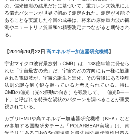
の、偏光観測の結果だけに基づいて、重力レンズ効果によ
る偏光パターンが世界で初めて測定された。測定が可能で
あることを実証した今回の成果は、将来の原始重力波の観
測やニュートリノ質量和の精密測定につながると期待され
る。
【2014年10月22日
高エネルギー加速器研究機構
】
宇宙マイクロ波背景放射（CMB）は、138億年前に発せら
れた「宇宙最古の光」だ。宇宙のどの方向にも一様に観測
される電磁波が、宇宙の誕生と進化、その背後にある物理
法則の謎を解く鍵を握っていると考えられている。特に
CMBの偏光（光の振動の向き）を観測して、「偏光Bモー
ド」と呼ばれる特殊な渦状のパターンを調べることが重要
視されている。
カブリIPMUや高エネルギー加速器研究機構（KEK）など
が参加する国際研究チーム「POLARBEAR実験」は、南
米チリにある口径3.5m望遠鏡と最先端の超伝導検出器を