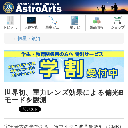
トピックス
天体写真
星空ガイド
星ナビ
製品情報
ショップ
ト
恒星・銀河
ッ
プ
世界初、重力レンズ効果による偏光B
モードを観測
宇宙最古の光である宇宙マイクロ波背景放射（CMB）