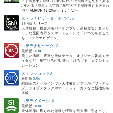
「宇宙兄弟」最終回 / 新月のペルセ群極大を見る・撮る
/ 変わる「惑星」の定義 / 星空の下で深呼吸する天文台
浴 / TAMRON 12-20mm F2.8 / ほか
ステラナビゲータ・モバイル
8月4日 リリース
天体観察・撮影用モバイルアプリ。高精度な計算とリ
ッチな星図表示をスマートフォンで「いつでもどこで
も、ステラナビゲータ」
ステラナビゲータ12
最新版
12.0i
美しい描画、豊富な天体データ、オリジナル番組エデ
ィタなど「星空ひろがる 楽しさひろげる」天文シミュ
レーション
ステラショット3
最新版
3.0o
純国産のオールインワン天体撮影ソフトがパワーアッ
プ。ライブスタックやオートフォーカスなど新機能も
搭載
ステライメージ10
最新版
10.0f
天体画像に埋もれた微細な情報を最大限に引き出し、