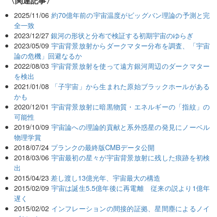
関連記事
2025/11/06
約70億年前の宇宙温度がビッグバン理論の予測と完
全一致
2023/12/27
銀河の形状と分布で検証する初期宇宙のゆらぎ
2023/05/09
宇宙背景放射からダークマター分布を調査、「宇宙
論の危機」回避なるか
2022/08/03
宇宙背景放射を使って遠方銀河周辺のダークマター
を検出
2021/01/08
「子宇宙」から生まれた原始ブラックホールがある
かも
2020/12/01
宇宙背景放射に暗黒物質・エネルギーの「指紋」の
可能性
2019/10/09
宇宙論への理論的貢献と系外惑星の発見にノーベル
物理学賞
2018/07/24
プランクの最終版CMBデータ公開
2018/03/06
宇宙最初の星々が宇宙背景放射に残した痕跡を初検
出
2015/04/23
差し渡し13億光年、宇宙最大の構造
2015/02/09
宇宙は誕生5.5億年後に再電離 従来の説より1億年
遅く
2015/02/02
インフレーションの間接的証拠、星間塵によるノイ