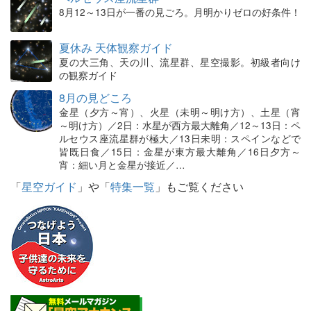
8月12～13日が一番の見ごろ。月明かりゼロの好条件！
夏休み 天体観察ガイド
夏の大三角、天の川、流星群、星空撮影。初級者向け
の観察ガイド
8月の見どころ
金星（夕方～宵）、火星（未明～明け方）、土星（宵
～明け方）／2日：水星が西方最大離角／12～13日：ペ
ルセウス座流星群が極大／13日未明：スペインなどで
皆既日食／15日：金星が東方最大離角／16日夕方～
宵：細い月と金星が接近／…
「
星空ガイド
」や「
特集一覧
」もご覧ください