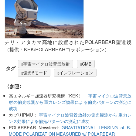
チリ・アタカマ高地に設置されたPOLARBEAR望遠鏡
（提供：KEK/POLARBEARコラボレーション）
宇宙マイクロ波背景放射
CMB
タグ
偏光Bモード
インフレーション
〈参照〉
高エネルギー加速器研究機構（KEK）：
宇宙マイクロ波背景放
射の偏光観測から重力レンズ効果による偏光パターンの測定に
成功
カブリIPMU：
宇宙マイクロ波背景放射の偏光観測から 重力レ
ンズ効果による偏光パターンの測定に成功
POLARBEAR Newsfeed:
GRAVITATIONAL LENSING of B-
MODE POLARIZATION MEASURED w/ POLARBEAR