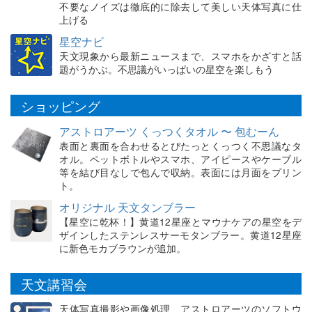
不要なノイズは徹底的に除去して美しい天体写真に仕
上げる
星空ナビ
天文現象から最新ニュースまで、スマホをかざすと話
題がうかぶ。不思議がいっぱいの星空を楽しもう
ショッピング
アストロアーツ くっつくタオル 〜 包むーん
表面と裏面を合わせるとぴたっとくっつく不思議なタ
オル。ペットボトルやスマホ、アイピースやケーブル
等を結び目なしで包んで収納。表面には月面をプリン
ト。
オリジナル 天文タンブラー
【星空に乾杯！】黄道12星座とマウナケアの星空をデ
ザインしたステンレスサーモタンブラー。黄道12星座
に新色モカブラウンが追加。
天文講習会
天体写真撮影や画像処理、アストロアーツのソフトウ