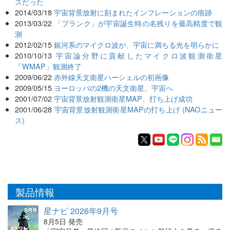
ズだった
2014/03/18
宇宙背景放射に刻まれたインフレーションの痕跡
2013/03/22
「プランク」が宇宙誕生時の名残りを最高精度で観
測
2012/02/15
銀河系のマイクロ波が、宇宙に満ちる光を明らかに
2010/10/13
宇宙論分野に貢献したマイクロ波観測衛星
「WMAP」観測終了
2009/06/22
赤外線天文衛星ハーシェルの初画像
2009/05/15
ヨーロッパの2機の天文衛星、宇宙へ
2001/07/02
宇宙背景放射観測衛星MAP、打ち上げ成功
2001/06/28
宇宙背景放射観測衛星MAPの打ち上げ (NAOニュー
ス)
製品情報
星ナビ 2026年9月号
8月5日 発売