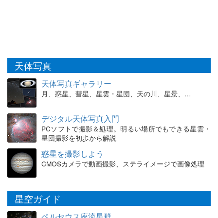
天体写真
天体写真ギャラリー
月、惑星、彗星、星雲・星団、天の川、星景、…
デジタル天体写真入門
PCソフトで撮影＆処理。明るい場所でもできる星雲・
星団撮影を初歩から解説
惑星を撮影しよう
CMOSカメラで動画撮影、ステライメージで画像処理
星空ガイド
ペルセウス座流星群