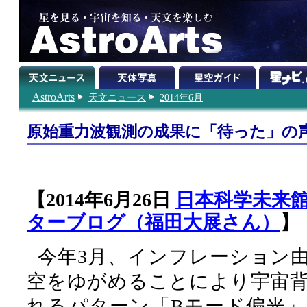
AstroArts
天文ニュース
2014年6月
原始重力波観測の成果に「待った」の
【2014年6月26日
日本科学未来館
ターブログ（福田大展さん）
】
今年3月、インフレーション
空をゆがめることにより宇宙
れるパターン「Bモード偏光