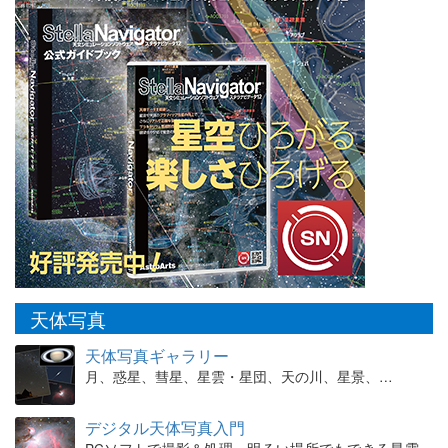
天体写真
天体写真ギャラリー
月、惑星、彗星、星雲・星団、天の川、星景、…
デジタル天体写真入門