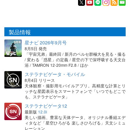
製品情報
星ナビ 2026年9月号
8月5日 発売
「宇宙兄弟」最終回 / 新月のペルセ群極大を見る・撮る
/ 変わる「惑星」の定義 / 星空の下で深呼吸する天文台
浴 / TAMRON 12-20mm F2.8 / ほか
ステラナビゲータ・モバイル
8月4日 リリース
天体観察・撮影用モバイルアプリ。高精度な計算とリ
ッチな星図表示をスマートフォンで「いつでもどこで
も、ステラナビゲータ」
ステラナビゲータ12
最新版
12.0i
美しい描画、豊富な天体データ、オリジナル番組エデ
ィタなど「星空ひろがる 楽しさひろげる」天文シミュ
レーション