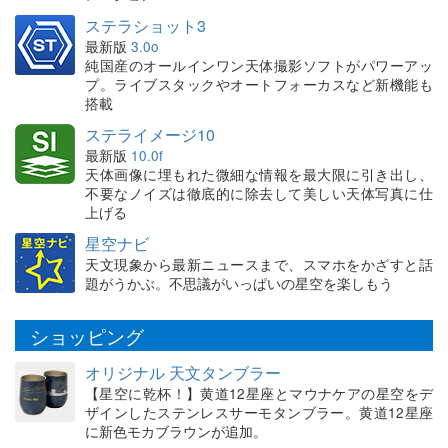
ステラショット3
最新版
3.0o
純国産のオールインワン天体撮影ソフトがパワーアッ
プ。ライブスタックやオートフォーカスなど新機能も
搭載
ステライメージ10
最新版
10.0f
天体画像に埋もれた微細な情報を最大限に引き出し、
不要なノイズは徹底的に除去して美しい天体写真に仕
上げる
星空ナビ
天文現象から最新ニュースまで、スマホをかざすと話
題がうかぶ。不思議がいっぱいの星空を楽しもう
ショッピング
オリジナル 天文タンブラー
【星空に乾杯！】黄道12星座とマウナケアの星空をデ
ザインしたステンレスサーモタンブラー。黄道12星座
に新色モカブラウンが追加。