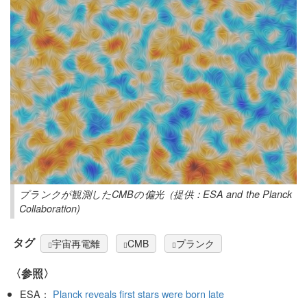
プランクが観測したCMBの偏光（提供：ESA and the Planck
Collaboration)
タグ
宇宙再電離
CMB
プランク
〈参照〉
ESA：
Planck reveals first stars were born late