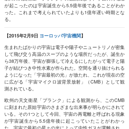
が起こったのは宇宙誕生から5.5億年後であることがわか
った。これまで考えられていたよりも1億年遅い時期とな
る。
【2015年2月9日
ヨーロッパ宇宙機関
】
生まれたばかりの宇宙は電子や陽子やニュートリノが密集
して飛び交う高温のスープのような場所だったが、誕生か
ら38万年後、宇宙が膨張して冷えるにしたがって電子と陽
子が結びつき中性水素が作られた。空間を通り抜けられる
ようになった「宇宙最初の光」が放たれ、これが現在の空
に広がる「宇宙マイクロ波背景放射」（CMB）として観
測されている。
欧州の天文衛星「プランク」による観測から、このCMB
に刻まれた原始宇宙のさまざまな出来事が明らかにされて
いる。その1つとして今回、宇宙の再電離と呼ばれる現象
が宇宙誕生から5.5億年後に起こっていたことがわかっ
た。宇宙で最初の星々の光によって中性ガスが電離され、