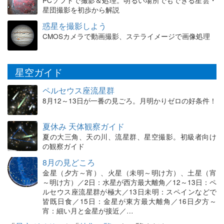
PCソフトで撮影＆処理。明るい場所でもできる星雲・
星団撮影を初歩から解説
惑星を撮影しよう
CMOSカメラで動画撮影、ステライメージで画像処理
星空ガイド
ペルセウス座流星群
8月12～13日が一番の見ごろ。月明かりゼロの好条件！
夏休み 天体観察ガイド
夏の大三角、天の川、流星群、星空撮影。初級者向け
の観察ガイド
8月の見どころ
金星（夕方～宵）、火星（未明～明け方）、土星（宵
～明け方）／2日：水星が西方最大離角／12～13日：ペ
ルセウス座流星群が極大／13日未明：スペインなどで
皆既日食／15日：金星が東方最大離角／16日夕方～
宵：細い月と金星が接近／…