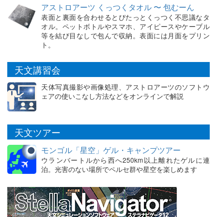
アストロアーツ くっつくタオル 〜 包むーん
表面と裏面を合わせるとぴたっとくっつく不思議なタ
オル。ペットボトルやスマホ、アイピースやケーブル
等を結び目なしで包んで収納。表面には月面をプリン
ト。
天文講習会
天体写真撮影や画像処理、アストロアーツのソフトウ
ェアの使いこなし方法などをオンラインで解説
天文ツアー
モンゴル「星空」ゲル・キャンプツアー
ウランバートルから西へ250km以上離れたゲルに連
泊。光害のない場所でペルセ群や星空を楽しめます