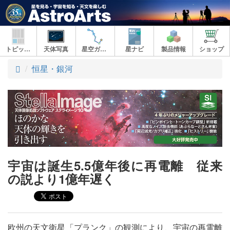
トピックス
天体写真
星空ガイド
星ナビ
製品情報
ショップ
ト
恒星・銀河
ッ
プ
宇宙は誕生5.5億年後に再電離 従来
の説より1億年遅く
欧州の天文衛星「プランク」の観測により、宇宙の再電離