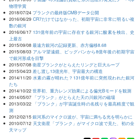
物理学賞
2018/07/24
プランクの最終版CMBデータ公開
2016/06/29
CR7だけではなかった、初期宇宙に非常に明るい複
数の銀河
2016/06/17
131億年前の宇宙に存在する銀河に酸素を検出、史
上最古
2015/09/08
最遠方銀河の記録更新、赤方偏移8.68
2015/08/03
アルマ望遠鏡、ビッグバンから8億年後の初期宇宙
で銀河形成を目撃
2015/07/08
衛星プランクがとらえたリングと巨大ループ
2015/04/23
差し渡し13億光年、宇宙最大の構造
2014/11/20
水素の霧が晴れた？131億年前に突然現われた銀河
たち
2014/10/22
世界初、重力レンズ効果による偏光Bモードを観測
2014/05/07
「プランク」がとらえた天の川銀河の磁場
2013/03/22
「プランク」が宇宙誕生時の名残りを最高精度で観
測
2012/02/15
銀河系のマイクロ波が、宇宙に満ちる光を明らかに
2010/07/12
天文衛星「プランク」がマイクロ波で見た、初の全
天マップ