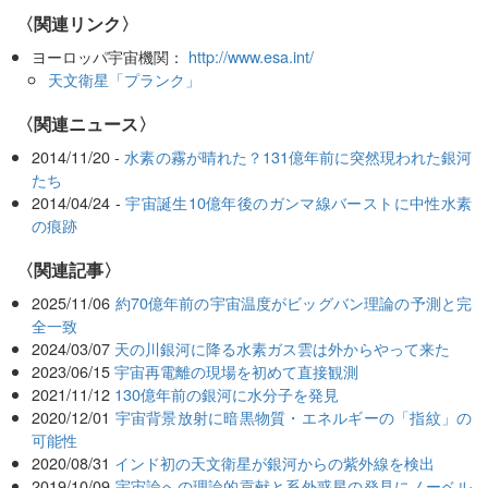
〈関連リンク〉
ヨーロッパ宇宙機関：
http://www.esa.int/
天文衛星「プランク」
〈関連ニュース〉
2014/11/20 -
水素の霧が晴れた？131億年前に突然現われた銀河
たち
2014/04/24 -
宇宙誕生10億年後のガンマ線バーストに中性水素
の痕跡
関連記事
2025/11/06
約70億年前の宇宙温度がビッグバン理論の予測と完
全一致
2024/03/07
天の川銀河に降る水素ガス雲は外からやって来た
2023/06/15
宇宙再電離の現場を初めて直接観測
2021/11/12
130億年前の銀河に水分子を発見
2020/12/01
宇宙背景放射に暗黒物質・エネルギーの「指紋」の
可能性
2020/08/31
インド初の天文衛星が銀河からの紫外線を検出
2019/10/09
宇宙論への理論的貢献と系外惑星の発見にノーベル