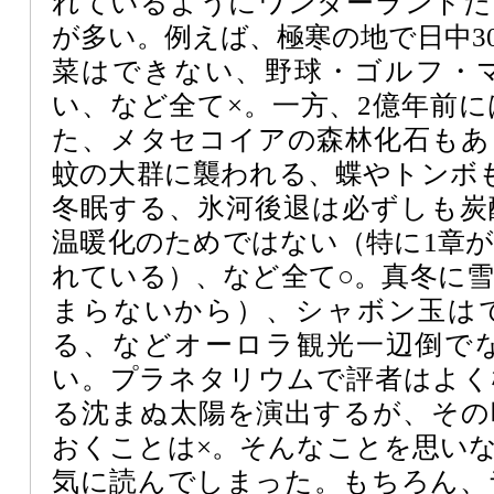
れているようにワンダーランドだ
が多い。例えば、極寒の地で日中3
菜はできない、野球・ゴルフ・
い、など全て×。一方、2億年前
た、メタセコイアの森林化石もあ
蚊の大群に襲われる、蝶やトンボ
冬眠する、氷河後退は必ずしも炭
温暖化のためではない（特に1章
れている）、など全て○。真冬に
まらないから）、シャボン玉は
る、などオーロラ観光一辺倒で
い。プラネタリウムで評者はよく
る沈まぬ太陽を演出するが、その
おくことは×。そんなことを思い
気に読んでしまった。もちろん、