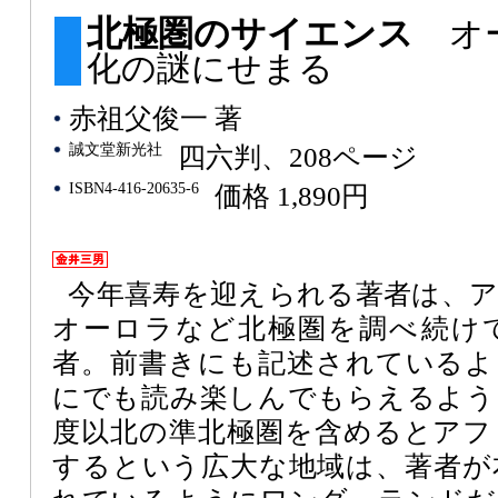
北極圏のサイエンス
オ
化の謎にせまる
赤祖父俊一 著
誠文堂新光社
四六判、208ページ
ISBN4-416-20635-6
価格 1,890円
今年喜寿を迎えられる著者は、ア
オーロラなど北極圏を調べ続け
者。前書きにも記述されているよ
にでも読み楽しんでもらえるよう
度以北の準北極圏を含めるとアフ
するという広大な地域は、著者が