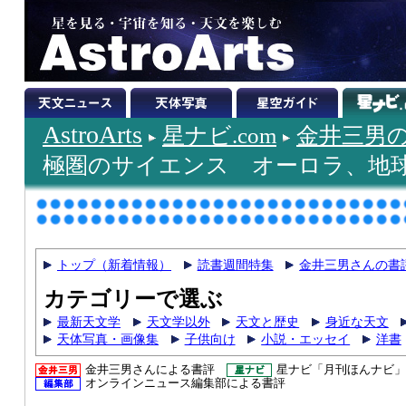
AstroArts
星ナビ.com
金井三男
極圏のサイエンス オーロラ、地
トップ（新着情報）
読書週間特集
金井三男さんの書
カテゴリーで選ぶ
最新天文学
天文学以外
天文と歴史
身近な天文
天体写真・画像集
子供向け
小説・エッセイ
洋書
金井三男さんによる書評
星ナビ「月刊ほんナビ」
オンラインニュース編集部による書評