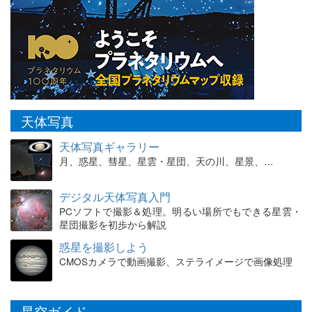
天体写真
天体写真ギャラリー
月、惑星、彗星、星雲・星団、天の川、星景、…
デジタル天体写真入門
PCソフトで撮影＆処理。明るい場所でもできる星雲・
星団撮影を初歩から解説
惑星を撮影しよう
CMOSカメラで動画撮影、ステライメージで画像処理
星空ガイド