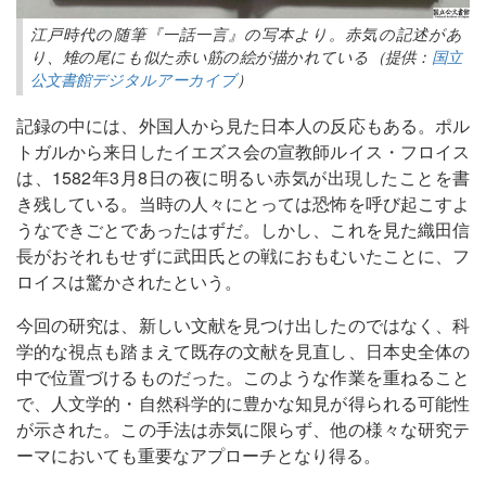
江戸時代の随筆『一話一言』の写本より。赤気の記述があ
り、雉の尾にも似た赤い筋の絵が描かれている（提供：
国立
公文書館デジタルアーカイブ
）
記録の中には、外国人から見た日本人の反応もある。ポル
トガルから来日したイエズス会の宣教師ルイス・フロイス
は、1582年3月8日の夜に明るい赤気が出現したことを書
き残している。当時の人々にとっては恐怖を呼び起こすよ
うなできごとであったはずだ。しかし、これを見た織田信
長がおそれもせずに武田氏との戦におもむいたことに、フ
ロイスは驚かされたという。
今回の研究は、新しい文献を見つけ出したのではなく、科
学的な視点も踏まえて既存の文献を見直し、日本史全体の
中で位置づけるものだった。このような作業を重ねること
で、人文学的・自然科学的に豊かな知見が得られる可能性
が示された。この手法は赤気に限らず、他の様々な研究テ
ーマにおいても重要なアプローチとなり得る。