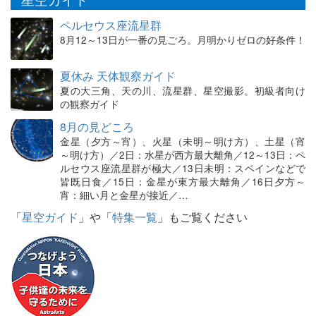
ペルセウス座流星群
8月12～13日が一番の見ごろ。月明かりゼロの好条件！
夏休み 天体観察ガイド
夏の大三角、天の川、流星群、星空撮影。初級者向け
の観察ガイド
8月の見どころ
金星（夕方～宵）、火星（未明～明け方）、土星（宵
～明け方）／2日：水星が西方最大離角／12～13日：ペ
ルセウス座流星群が極大／13日未明：スペインなどで
皆既日食／15日：金星が東方最大離角／16日夕方～
宵：細い月と金星が接近／…
「
星空ガイド
」や「
特集一覧
」もご覧ください