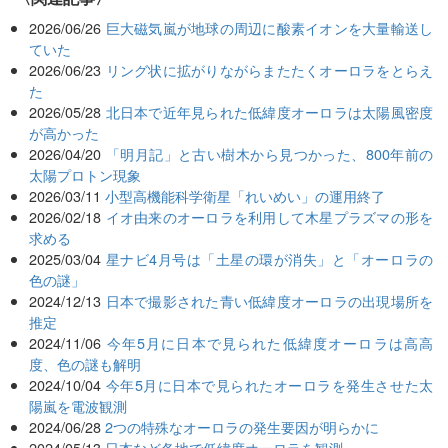
2026/06/26
巨大磁気嵐が地球の周辺に酸素イオンを大量輸送し
ていた
2026/06/23
リング状に拡がりながらまたたくオーロラをとらえ
た
2026/05/28
北日本で近年見られた低緯度オーロラは太陽風密度
が高かった
2026/04/20
「明月記」と古い樹木から見つかった、800年前の
太陽プロトン現象
2026/03/11
小型高機能科学衛星「れいめい」の運用終了
2026/02/18
イオ由来のオーロラを利用して木星プラズマの形を
求める
2025/03/04
星ナビ4月号は「土星の環が消失」と「オーロラの
色の謎」
2024/12/13
日本で撮影された青い低緯度オーロラの出現場所を
推定
2024/11/06
今年5月に日本で見られた低緯度オーロラは高高
度、色の謎も解明
2024/10/04
今年5月に日本で見られたオーロラを発生させた太
陽嵐を電波観測
2024/06/28
2つの特殊なオーロラの発生要因が明らかに
2024/05/13
日本など各地で低緯度オーロラを観測