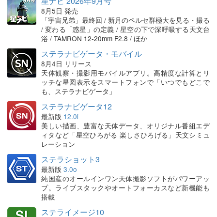
星ナビ 2026年9月号
8月5日 発売
「宇宙兄弟」最終回 / 新月のペルセ群極大を見る・撮る
/ 変わる「惑星」の定義 / 星空の下で深呼吸する天文台
浴 / TAMRON 12-20mm F2.8 / ほか
ステラナビゲータ・モバイル
8月4日 リリース
天体観察・撮影用モバイルアプリ。高精度な計算とリ
ッチな星図表示をスマートフォンで「いつでもどこで
も、ステラナビゲータ」
ステラナビゲータ12
最新版
12.0i
美しい描画、豊富な天体データ、オリジナル番組エデ
ィタなど「星空ひろがる 楽しさひろげる」天文シミュ
レーション
ステラショット3
最新版
3.0o
純国産のオールインワン天体撮影ソフトがパワーアッ
プ。ライブスタックやオートフォーカスなど新機能も
搭載
ステライメージ10