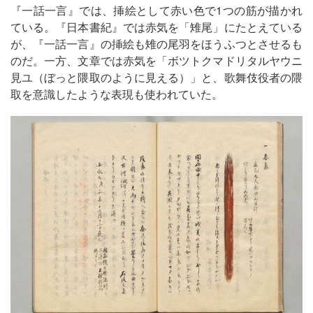
『一話一言』では、挿絵として赤い色で1つの筋が描かれ
ている。『日本書紀』では赤気を「雉尾」にたとえている
が、『一話一言』の挿絵も雉の尾羽をほうふつとさせるも
のだ。一方、文章では赤気を「ボツトクマドリタルヤウニ
見ユ（ぼっと隈取のように見える）」と、歌舞伎役者の隈
取を意識したような表現も使われていた。