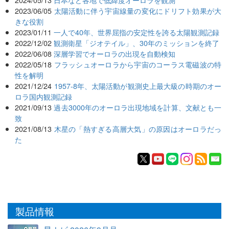
2023/06/05
太陽活動に伴う宇宙線量の変化にドリフト効果が大
きな役割
2023/01/11
一人で40年、世界屈指の安定性を誇る太陽観測記録
2022/12/02
観測衛星「ジオテイル」、30年のミッションを終了
2022/06/08
深層学習でオーロラの出現を自動検知
2022/05/18
フラッシュオーロラから宇宙のコーラス電磁波の特
性を解明
2021/12/24
1957-8年、太陽活動が観測史上最大級の時期のオー
ロラ国内観測記録
2021/09/13
過去3000年のオーロラ出現地域を計算、文献とも一
致
2021/08/13
木星の「熱すぎる高層大気」の原因はオーロラだっ
た
製品情報