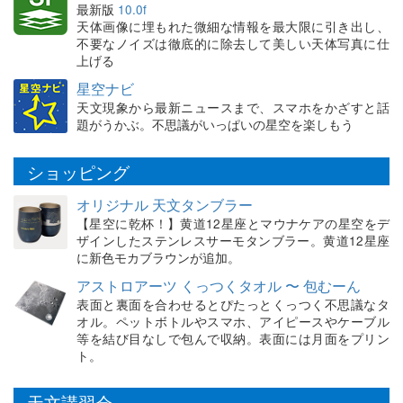
最新版
10.0f
天体画像に埋もれた微細な情報を最大限に引き出し、
不要なノイズは徹底的に除去して美しい天体写真に仕
上げる
星空ナビ
天文現象から最新ニュースまで、スマホをかざすと話
題がうかぶ。不思議がいっぱいの星空を楽しもう
ショッピング
オリジナル 天文タンブラー
【星空に乾杯！】黄道12星座とマウナケアの星空をデ
ザインしたステンレスサーモタンブラー。黄道12星座
に新色モカブラウンが追加。
アストロアーツ くっつくタオル 〜 包むーん
表面と裏面を合わせるとぴたっとくっつく不思議なタ
オル。ペットボトルやスマホ、アイピースやケーブル
等を結び目なしで包んで収納。表面には月面をプリン
ト。
天文講習会