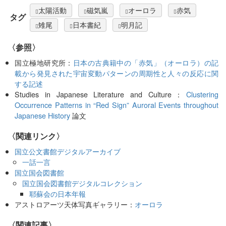
太陽活動
磁気嵐
オーロラ
赤気
タグ
雉尾
日本書紀
明月記
〈参照〉
国立極地研究所：
日本の古典籍中の「赤気」（オーロラ）の記
載から発見された宇宙変動パターンの周期性と人々の反応に関
する記述
Studies in Japanese Literature and Culture：
Clustering
Occurrence Patterns in “Red Sign” Auroral Events throughout
Japanese History
論文
〈関連リンク〉
国立公文書館デジタルアーカイブ
一話一言
国立国会図書館
国立国会図書館デジタルコレクション
耶蘇会の日本年報
アストロアーツ天体写真ギャラリー：
オーロラ
関連記事