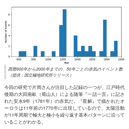
西暦600年から2000年までの、50年ごとの赤気のイベント数
（提供：国立極地研究所リリース）
今回の研究で片岡さんが注目した記録の一つが、江戸時代
後期の大田南畝（蜀山人）による随筆『一話一言』に記さ
れた安永9年（1781年）の赤気だ。『星解』で描かれたオ
ーロラは11年前の1770年に出現しているので、太陽活動
が11年周期で極大と極小を繰り返す基本パターンに沿って
いることがわかる。