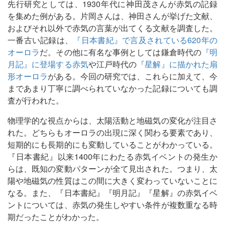
先行研究としては、1930年代に神田茂さんが赤気の記録
を集めた例がある。片岡さんは、神田さんが挙げた文献、
およびそれ以外で赤気の言葉が出てくる文献を調査した。
一番古い記録は、
『日本書紀』で言及されている620年の
オーロラ
だ。その他に有名な事例としては鎌倉時代の
『明
月記』に登場する赤気
や江戸時代の
『星解』に描かれた扇
形オーロラ
がある。今回の研究では、これらに加えて、今
まであまり丁寧に調べられていなかった記録についても調
査が行われた。
物理学的な視点からは、太陽活動と地磁気の変化が注目さ
れた。どちらもオーロラの出現に深く関わる要素であり、
短期的にも長期的にも変動していることがわかっている。
『日本書紀』以来1400年にわたる赤気イベントの発生か
らは、既知の変動パターンが全て見出された。つまり、太
陽や地磁気の性質はこの間に大きく変わっていないことに
なる。また、『日本書紀』『明月記』『星解』の赤気イベ
ントについては、赤気の発生しやすい条件が複数重なる時
期だったことがわかった。