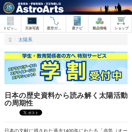
トピックス
天体写真
星空ガイド
星ナビ
製品情報
ショップ
ト
太陽系
ッ
プ
日本の歴史資料から読み解く太陽活動
の周期性
日本の文献に残された過去1400年にわたる「赤気（オー