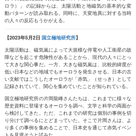
ロラ）」 の記録からは、太陽活動と地磁気の基本的な変
動パターンが読み取れる。同時に、天変地異に対する当時
の人々の反応もうかがえる。
【2023年5月2日
国立極地研究所
】
太陽活動は、磁気嵐によって大規模な停電や人工衛星の故
障などを起こす危険性があることから、現代の人々にとっ
て大きな関心事だ。一方、大きな磁気嵐は、比較的緯度が
低い日本などの地域でもオーロラを発生させる。日本の古
い文献ではこうしたオーロラが「赤気」（せっき）として
記録されていて、関心を集めていたことが知られている。
国立極地研究所の片岡龍峰さんたちは、これまでに様々な
歴史資料に登場するオーロラを調べ、文学と科学の両面か
ら検討してきた。ただ、これまでの研究は個別の事例を切
り分けて調べるにとどまっていた。そこで片岡さんは、よ
り多くの事例を集めることで、日本史を通じて赤気イベン
トを見渡そうと試みた。