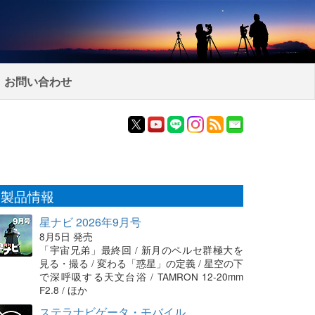
お問い合わせ
製品情報
星ナビ 2026年9月号
8月5日 発売
「宇宙兄弟」最終回 / 新月のペルセ群極大を
見る・撮る / 変わる「惑星」の定義 / 星空の下
で深呼吸する天文台浴 / TAMRON 12-20mm
F2.8 / ほか
ステラナビゲータ・モバイル