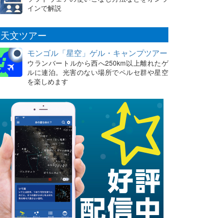
インで解説
天文ツアー
モンゴル「星空」ゲル・キャンプツアー
ウランバートルから西へ250km以上離れたゲ
ルに連泊。光害のない場所でペルセ群や星空
を楽しめます