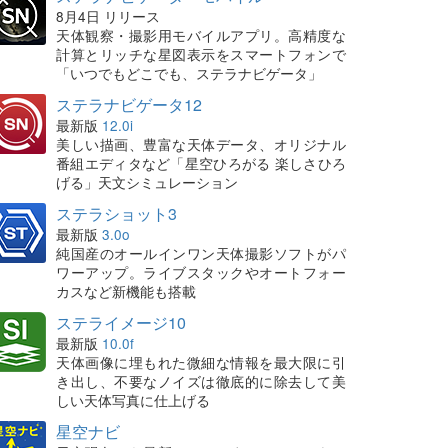
8月4日 リリース
天体観察・撮影用モバイルアプリ。高精度な
計算とリッチな星図表示をスマートフォンで
「いつでもどこでも、ステラナビゲータ」
ステラナビゲータ12
最新版
12.0i
美しい描画、豊富な天体データ、オリジナル
番組エディタなど「星空ひろがる 楽しさひろ
げる」天文シミュレーション
ステラショット3
最新版
3.0o
純国産のオールインワン天体撮影ソフトがパ
ワーアップ。ライブスタックやオートフォー
カスなど新機能も搭載
ステライメージ10
最新版
10.0f
天体画像に埋もれた微細な情報を最大限に引
き出し、不要なノイズは徹底的に除去して美
しい天体写真に仕上げる
星空ナビ