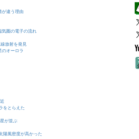
情が違う理由
磁気圏の電子の流れ
X線放射を発見
星のオーロラ
近
接近
ラをとらえた
金星が並ぶ
太陽風密度が高かった