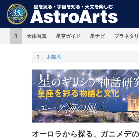
Home
天体写真
星空ガイド
星ナビ
プラネタリ
ト
太陽系
ッ
プ
オーロラから探る、ガニメデの