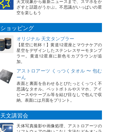
天文現象から最新ニュースまで、スマホをか
ざすと話題がうかぶ。不思議がいっぱいの星
空を楽しもう
ショッピング
オリジナル 天文タンブラー
【星空に乾杯！】黄道12星座とマウナケアの
星空をデザインしたステンレスサーモタンブ
ラー。黄道12星座に新色モカブラウンが追
加。
アストロアーツ くっつくタオル 〜 包む
ーん
表面と裏面を合わせるとぴたっとくっつく不
思議なタオル。ペットボトルやスマホ、アイ
ピースやケーブル等を結び目なしで包んで収
納。表面には月面をプリント。
天文講習会
天体写真撮影や画像処理、アストロアーツの
ソフトウェアの使いこなし方法などをオンラ