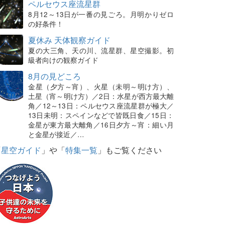
ペルセウス座流星群
8月12～13日が一番の見ごろ。月明かりゼロ
の好条件！
夏休み 天体観察ガイド
夏の大三角、天の川、流星群、星空撮影。初
級者向けの観察ガイド
8月の見どころ
金星（夕方～宵）、火星（未明～明け方）、
土星（宵～明け方）／2日：水星が西方最大離
角／12～13日：ペルセウス座流星群が極大／
13日未明：スペインなどで皆既日食／15日：
金星が東方最大離角／16日夕方～宵：細い月
と金星が接近／…
「
星空ガイド
」や「
特集一覧
」もご覧ください