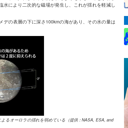
塩水により二次的な磁場が発生し、これが揺れを軽減し
メデの表層の下に深さ100kmの海があり、その水の量は
オーロラの揺れを弱めている（提供：NASA, ESA, and