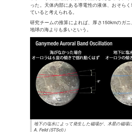
った。天体内部にある導電性の液体、おそらく
ていると考えられる。
研究チームの推算によれば、厚さ150kmのガニ
地球の海よりも多いという。
地下の塩水によって発生した磁場が、木星の磁場による
A. Feild (STScI)）