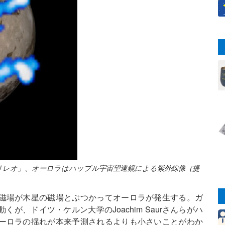
リレオ」、オーロラはハッブル宇宙望遠鏡による紫外線像（提
磁場が木星の磁場とぶつかってオーロラが発生する。ガ
が、ドイツ・ケルン大学のJoachim Saurさんらがハ
ーロラの揺れが本来予測されるよりも小さいことがわか