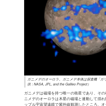
ガニメデのオーロラ。ガニメデ本体は探査機「ガ
供：NASA, JPL, and the Galileo Project）
ガニメデは磁場を持つ唯一の衛星であり、その
ニメデのオーロラは木星の磁場と連動して揺れ動く
ッブル宇宙望遠鏡で紫外線観測したところ、オ