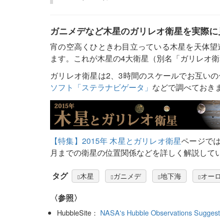
ガニメデなど木星のガリレオ衛星を実際に
宵の空高くひときわ目立っている木星を天体望
ます。これが木星の4大衛星（別名「ガリレオ衛
ガリレオ衛星は2、3時間のスケールでお互い
ソフト「ステラナビゲータ」
などで調べておき
【特集】2015年 木星とガリレオ衛星
ページでは
月までの衛星の位置関係などを詳しく解説して
タグ
木星
ガニメデ
地下海
オー
〈参照〉
HubbleSite：
NASA's Hubble Observations Suggest