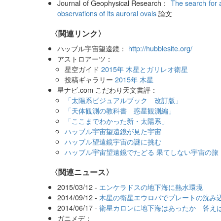
Journal of Geophysical Research：
The search for
observations of its auroral ovals
論文
〈関連リンク〉
ハッブル宇宙望遠鏡：
http://hubblesite.org/
アストロアーツ：
星空ガイド
2015年 木星とガリレオ衛星
投稿ギャラリー
2015年 木星
星ナビ.com こだわり天文書評：
「太陽系ビジュアルブック 改訂版」
「天体観測の教科書 惑星観測編」
「ここまでわかった新・太陽系」
ハッブル宇宙望遠鏡が見た宇宙
ハッブル望遠鏡宇宙の謎に挑む
ハッブル宇宙望遠鏡でたどる 果てしない宇宙の旅
〈関連ニュース〉
2015/03/12 -
エンケラドスの地下海に熱水環境
2014/09/12 -
木星の衛星エウロパでプレートの沈み
2014/06/17 -
衛星カロンに地下海はあったか 答え
ガニメデ：