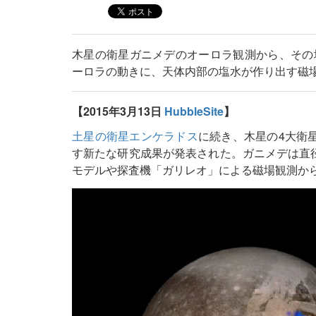
木星の衛星ガニメデのオーロラ観測から、その
ーロラの動きに、天体内部の塩水が作り出す磁
【2015年3月13日
HubbleSite
】
土星の衛星エンケラドス
に続き、木星の4大衛
す新たな研究成果が発表された。ガニメデは直径
モデルや探査機「ガリレオ」による磁場観測か