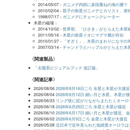
2014/05/07 -
ガニメデ内部に多段重ねの海の層？
2010/02/04 -
双子の衛星ガニメデとカリスト、表
1998/07/17 -
ガニメデにチェーンクレーター
木星の磁場：
2014/10/02 -
世界初、「ひさき」がとらえた木星
2011/05/16 -
木星の衛星イオにマグマ層が存在
2010/01/27 -
「すざく」、木星のまわりになぞの
2007/03/14 -
チャンドラとハッブルがとらえた木
〈関連製品〉
「太陽系ビジュアルブック 改訂版」
関連記事
2026/08/06
2026年8月16日ごろ 水星と木星が大接
2026/08/04
2026年8月12日 細い月と水星、木星が
2026/06/23
リング状に拡がりながらまたたくオーロ
2026/06/18
2026年6月25日ごろ 水星と木星が接近
2026/06/10
2026年6月17日 細い月と木星が接近、
2026/06/02
2026年6月9日ごろ 金星と木星が大接近
2026/05/28
北日本で近年見られた低緯度オーロラは