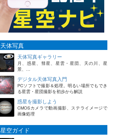
天体写真
天体写真ギャラリー
月、惑星、彗星、星雲・星団、天の川、星
景、…
デジタル天体写真入門
PCソフトで撮影＆処理。明るい場所でもでき
る星雲・星団撮影を初歩から解説
惑星を撮影しよう
CMOSカメラで動画撮影、ステライメージで
画像処理
星空ガイド