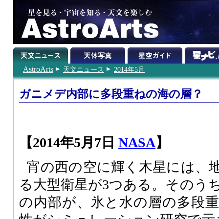
AstroArts
天文ニュース
2014年5月
ガニメデ内部に多段重ねの海の層？
【2014年5月7日
NASA
】
宵の西の空に輝く木星には、
る大型衛星が3つある。そのう
の内部が、氷と水の層の多段