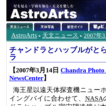
AstroArts
天文ニュース
2007年
チャンドラとハッブルがと
ラ
【2007年3月14日
Chandra Photo
NewsCenter
】
海王星以遠天体探査機ニュー
イングバイに合わせて、
NASA