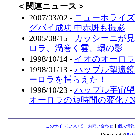
＜関連ニュース＞
2007/03/02 -
ニューホライ
グバイ成功 中赤斑も撮影
2005/08/15 -
カッシーニが見
ロラ、渦巻く雲、環の影
1998/10/14 -
イオのオーロ
1998/01/13 -
ハッブル望遠鏡
ーロラを捕らえた！
1996/10/23 -
ハッブル宇宙望
オーロラの短時間の変化 / N
このサイトについて
お問い合わせ
個人情報
Copyright ©
Astr