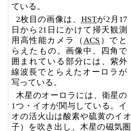
ている。
2枚目の画像は、
HST
が2月17
日から21日にかけて掃天観測
用高性能カメラ（
ACS
）でと
らえたもの。画像中、四角で
囲まれている部分には、紫外
線波長でとらえたオーロラが
写っている。
木星のオーロラには、衛星の
1つ・イオが関与している。イ
オの活火山は酸素や硫黄のイ
子）を吹き出し、木星の磁気