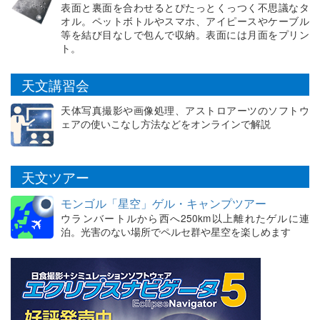
表面と裏面を合わせるとぴたっとくっつく不思議なタ
オル。ペットボトルやスマホ、アイピースやケーブル
等を結び目なしで包んで収納。表面には月面をプリン
ト。
天文講習会
天体写真撮影や画像処理、アストロアーツのソフトウ
ェアの使いこなし方法などをオンラインで解説
天文ツアー
モンゴル「星空」ゲル・キャンプツアー
ウランバートルから西へ250km以上離れたゲルに連
泊。光害のない場所でペルセ群や星空を楽しめます