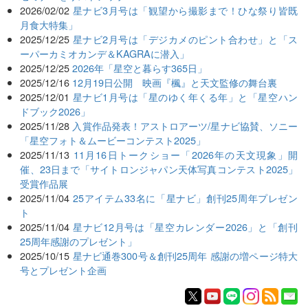
2026/02/02
星ナビ3月号は「観望から撮影まで！ひな祭り皆既
月食大特集」
2025/12/25
星ナビ2月号は「デジカメのピント合わせ」と「ス
ーパーカミオカンデ＆KAGRAに潜入」
2025/12/25
2026年「星空と暮らす365日」
2025/12/16
12月19日公開 映画『楓』と天文監修の舞台裏
2025/12/01
星ナビ1月号は「星のゆく年くる年」と「星空ハン
ドブック2026」
2025/11/28
入賞作品発表！アストロアーツ/星ナビ協賛、ソニー
「星空フォト＆ムービーコンテスト2025」
2025/11/13
11月16日トークショー「2026年の天文現象」開
催、23日まで「サイトロンジャパン天体写真コンテスト2025」
受賞作品展
2025/11/04
25アイテム33名に「星ナビ」創刊25周年プレゼン
ト
2025/11/04
星ナビ12月号は「星空カレンダー2026」と「創刊
25周年感謝のプレゼント」
2025/10/15
星ナビ通巻300号＆創刊25周年 感謝の増ページ特大
号とプレゼント企画