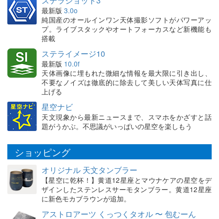
ステラショット3
最新版
3.0o
純国産のオールインワン天体撮影ソフトがパワーアッ
プ。ライブスタックやオートフォーカスなど新機能も
搭載
ステライメージ10
最新版
10.0f
天体画像に埋もれた微細な情報を最大限に引き出し、
不要なノイズは徹底的に除去して美しい天体写真に仕
上げる
星空ナビ
天文現象から最新ニュースまで、スマホをかざすと話
題がうかぶ。不思議がいっぱいの星空を楽しもう
ショッピング
オリジナル 天文タンブラー
【星空に乾杯！】黄道12星座とマウナケアの星空をデ
ザインしたステンレスサーモタンブラー。黄道12星座
に新色モカブラウンが追加。
アストロアーツ くっつくタオル 〜 包むーん