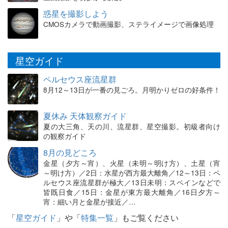
惑星を撮影しよう
CMOSカメラで動画撮影、ステライメージで画像処理
星空ガイド
ペルセウス座流星群
8月12～13日が一番の見ごろ。月明かりゼロの好条件！
夏休み 天体観察ガイド
夏の大三角、天の川、流星群、星空撮影。初級者向け
の観察ガイド
8月の見どころ
金星（夕方～宵）、火星（未明～明け方）、土星（宵
～明け方）／2日：水星が西方最大離角／12～13日：ペ
ルセウス座流星群が極大／13日未明：スペインなどで
皆既日食／15日：金星が東方最大離角／16日夕方～
宵：細い月と金星が接近／…
「
星空ガイド
」や「
特集一覧
」もご覧ください