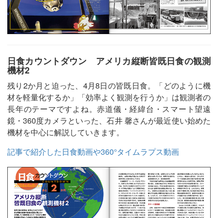
日食カウントダウン アメリカ縦断皆既日食の観測
機材2
残り2か月と迫った、4月8日の皆既日食。「どのように機
材を軽量化するか」「効率よく観測を行うか」は観測者の
長年のテーマですよね。赤道儀・経緯台・スマート望遠
鏡・360度カメラといった、石井 馨さんが最近使い始めた
機材を中心に解説していきます。
記事で紹介した日食動画や360°タイムラプス動画