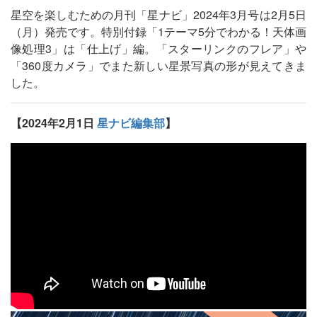
星空を楽しむための月刊「星ナビ」2024年3月号は2月5日
（月）発売です。特別付録「1テーマ5分でわかる！天体画
像処理3」は「仕上げ」編。「スターリンクのフレア」や
「360度カメラ」でまた新しい星景写真の形が見えてきま
した。
【2024年2月1日
星ナビ編集部
】