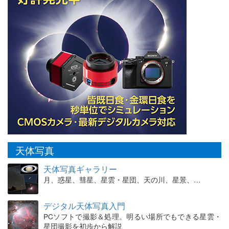
天体写真
天体写真ギャラリー
月、惑星、彗星、星雲・星団、天の川、星景、…
デジタル天体写真入門
PCソフトで撮影＆処理。明るい場所でもできる星雲・
星団撮影を初歩から解説