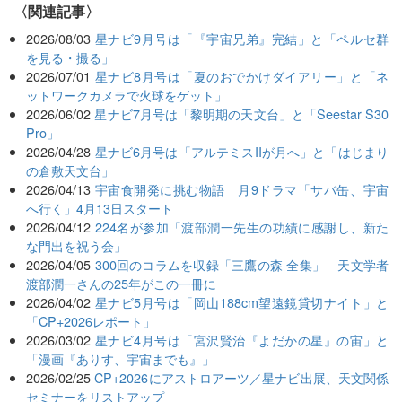
関連記事
2026/08/03
星ナビ9月号は「『宇宙兄弟』完結」と「ペルセ群
を見る・撮る」
2026/07/01
星ナビ8月号は「夏のおでかけダイアリー」と「ネ
ットワークカメラで火球をゲット」
2026/06/02
星ナビ7月号は「黎明期の天文台」と「Seestar S30
Pro」
2026/04/28
星ナビ6月号は「アルテミスIIが月へ」と「はじまり
の倉敷天文台」
2026/04/13
宇宙食開発に挑む物語 月9ドラマ「サバ缶、宇宙
へ行く」4月13日スタート
2026/04/12
224名が参加「渡部潤一先生の功績に感謝し、新た
な門出を祝う会」
2026/04/05
300回のコラムを収録「三鷹の森 全集」 天文学者
渡部潤一さんの25年がこの一冊に
2026/04/02
星ナビ5月号は「岡山188cm望遠鏡貸切ナイト」と
「CP+2026レポート」
2026/03/02
星ナビ4月号は「宮沢賢治『よだかの星』の宙」と
「漫画『ありす、宇宙までも』」
2026/02/25
CP+2026にアストロアーツ／星ナビ出展、天文関係
セミナーをリストアップ