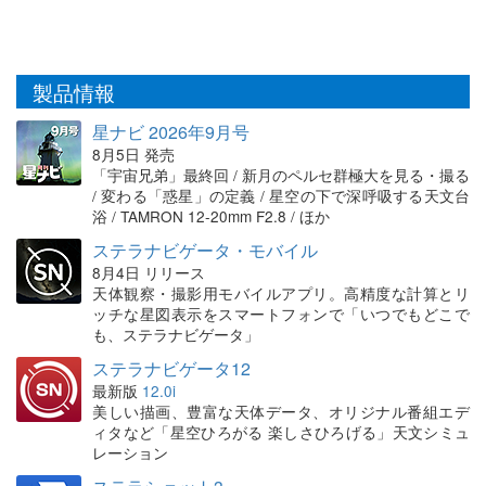
製品情報
星ナビ 2026年9月号
8月5日 発売
「宇宙兄弟」最終回 / 新月のペルセ群極大を見る・撮る
/ 変わる「惑星」の定義 / 星空の下で深呼吸する天文台
浴 / TAMRON 12-20mm F2.8 / ほか
ステラナビゲータ・モバイル
8月4日 リリース
天体観察・撮影用モバイルアプリ。高精度な計算とリ
ッチな星図表示をスマートフォンで「いつでもどこで
も、ステラナビゲータ」
ステラナビゲータ12
最新版
12.0i
美しい描画、豊富な天体データ、オリジナル番組エデ
ィタなど「星空ひろがる 楽しさひろげる」天文シミュ
レーション