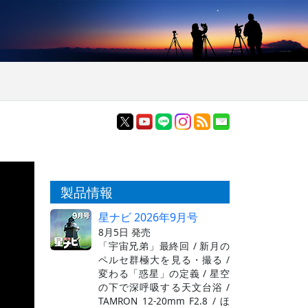
製品情報
星ナビ 2026年9月号
8月5日 発売
「宇宙兄弟」最終回 / 新月の
ペルセ群極大を見る・撮る /
変わる「惑星」の定義 / 星空
の下で深呼吸する天文台浴 /
TAMRON 12-20mm F2.8 / ほ