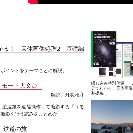
かる！ 天体画像処理2 基礎編
るポイントをテーマごとに解説。
綴じ込み特別付録「1
リモート天文台
分でわかる！天体画像
基礎編」
解説／丹羽雅彦
、望遠鏡を遠隔操作して撮影する「リモ
し撮影を行う試みをまとめた。
 鉄道の旅