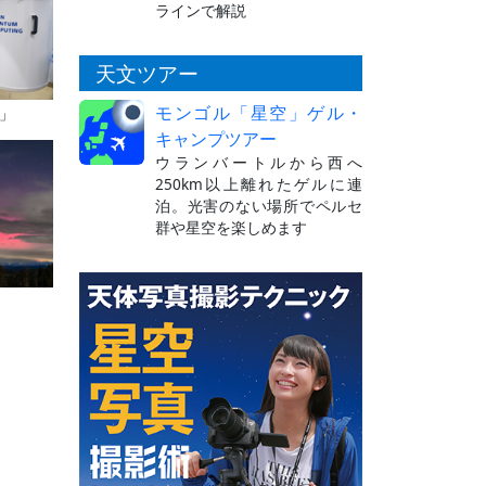
ラインで解説
天文ツアー
モンゴル「星空」ゲル・
」
キャンプツアー
ウランバートルから西へ
250km以上離れたゲルに連
泊。光害のない場所でペルセ
群や星空を楽しめます