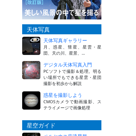
天体写真
天体写真ギャラリー
月、惑星、彗星、星雲・星
団、天の川、星景、…
デジタル天体写真入門
PCソフトで撮影＆処理。明る
い場所でもできる星雲・星団
撮影を初歩から解説
惑星を撮影しよう
CMOSカメラで動画撮影、ス
テライメージで画像処理
星空ガイド