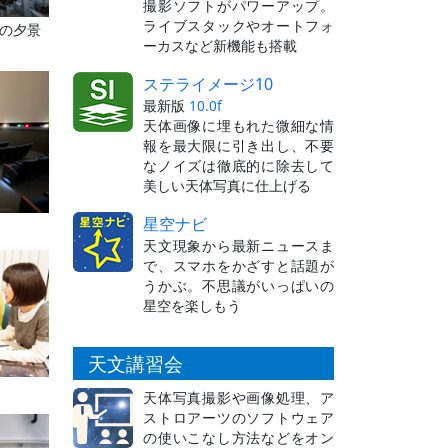
撮影ソフトがパワーアップ。
ライブスタックやオートフォ
の夕景
ーカスなど新機能も搭載
ステライメージ10
最新版
10.0f
天体画像に埋もれた微細な情
報を最大限に引き出し、不要
なノイズは徹底的に除去して
美しい天体写真に仕上げる
星空ナビ
天文現象から最新ニュースま
で、スマホをかざすと話題が
うかぶ。不思議がいっぱいの
星空を楽しもう
天文講習会
天体写真撮影や画像処理、ア
ストロアーツのソフトウェア
の使いこなし方法などをオン