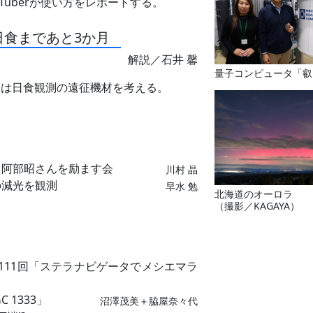
Tuberが使い方をレポートする。
食まであと3か月
解説／石井 馨
量子コンピュータ「叡
今回は日食観測の遠征機材を考える。
し阿部昭さんを励ます会
川村 晶
の減光を観測
早水 勉
北海道のオーロラ
（撮影／KAGAYA）
111回「ステラナビゲータでメシエマラ
 1333」
沼澤茂美＋脇屋奈々代