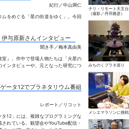
紀行／中山満仁
チリ・リモート天文台
（撮影／丹羽雅彦）
ウムをめぐる「星の街道をゆく」。今回
 伊与原新さんインタビュー
聞き手／梅本真由美
教室』。作中で登場人物たちは「火星の
みちのくプラネ巡り
のインタビューや、元となった研究につ
ゲータ12でプラネタリウム番組
レポート／リコット
メシエマラソンに挑戦
タ12」には、複雑なプログラミングな
れている。観望会やYouTube配信・