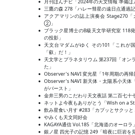
月刊ほんナビ「2024年の天文情報 準備は
三鷹の森 278「ハレー彗星の遠日点通過
アクアマリンの誌上演奏会 Stage27
②」
ブラック星博士のB級天文学研究室 118
の投影」
天文台マダムがゆく その101「これが
「叡」だ！」
天文学とプラネタリウム 第237回「オン
た」
Observer's NAVI 変光星「1年周期の
Observer's NAVI 新天体・太陽系小
がバースト」
金井三男のこだわり天文夜話 第二百七十
ネットよ今夜もありがとう「Wish on a Star
飲み星食い月す #283「カプッとサクッ
やみくも天文同好会
KAGAYA通信 Vol.185「北海道のオーロラ
銀ノ星 四光子の記憶 249「暗夜に巨岩を