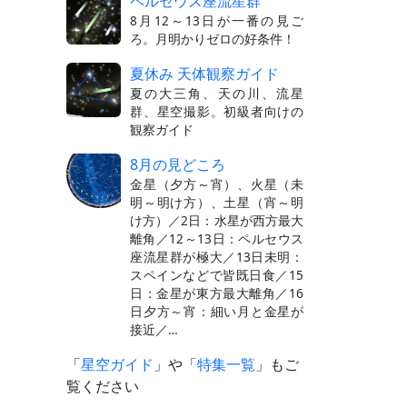
ペルセウス座流星群
8月12～13日が一番の見ご
ろ。月明かりゼロの好条件！
夏休み 天体観察ガイド
夏の大三角、天の川、流星
群、星空撮影。初級者向けの
観察ガイド
8月の見どころ
金星（夕方～宵）、火星（未
明～明け方）、土星（宵～明
け方）／2日：水星が西方最大
離角／12～13日：ペルセウス
座流星群が極大／13日未明：
スペインなどで皆既日食／15
日：金星が東方最大離角／16
日夕方～宵：細い月と金星が
接近／…
「
星空ガイド
」や「
特集一覧
」もご
覧ください