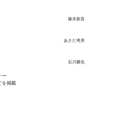
篠木新吾
あさだ考房
石川勝也
ナー
どを掲載