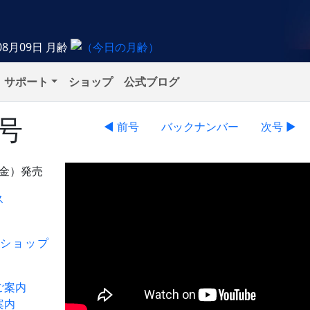
08月09日
月齢
サポート
ショップ
公式ブログ
月号
◀ 前号
バックナンバー
次号 ▶
（金）発売
ス
ショップ
ご案内
案内