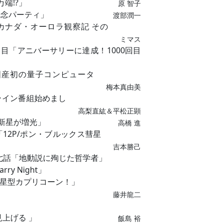
万端⁉」
原 智子
記念パーティ」
渡部潤一
0「カナダ・オーロラ観察記 その
ミマス
発目「アニバーサリーに達成！1000回目
国産初の量子コンピュータ
梅本真由美
ライン番組始めまし
高梨直紘＆平松正顕
再帰新星が増光」
高橋 進
天体「12P/ポン・ブルックス彗星
吉本勝己
七話「地動説に殉じた哲学者」
ry Night」
と 星型カプリコーン！」
藤井龍二
」
見上げる 」
飯島 裕