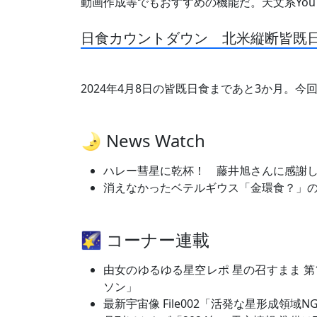
動画作成等でもおすすめの機能だ。天文系You
日食カウントダウン 北米縦断皆既日
2024年4月8日の皆既日食まであと3か月。
🌛 News Watch
ハレー彗星に乾杯！ 藤井旭さんに感謝
消えなかったベテルギウス「金環食？」
🌠 コーナー連載
由女のゆるゆる星空レポ 星の召すまま 第
ソン」
最新宇宙像 File002「活発な星形成領域NGC