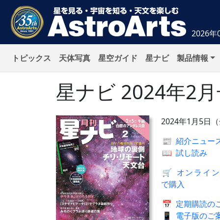
2026年
トピックス
天体写真
星空ガイド
星ナビ
製品情報
星ナビ
2024年2
2024年1月5日
📰
紹介ニュー
📖
試し読み
🛒
オンライン
で購入
📅
定期購読の
📱
電子版のご