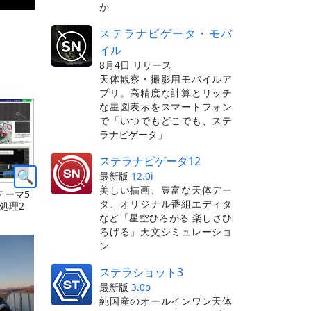
か
ステラナビゲータ・モバ
イル
8月4日 リリース
天体観察・撮影用モバイルア
プリ。高精度な計算とリッチ
な星図表示をスマートフォン
で「いつでもどこでも、ステ
ラナビゲータ」
ステラナビゲータ12
最新版
12.0i
美しい描画、豊富な天体デー
テーマ5
タ、オリジナル番組エディタ
処理2
など「星空ひろがる 楽しさひ
ろげる」天文シミュレーショ
ン
ステラショット3
最新版
3.0o
純国産のオールインワン天体