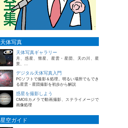
天体写真
天体写真ギャラリー
月、惑星、彗星、星雲・星団、天の川、星
景、…
デジタル天体写真入門
PCソフトで撮影＆処理。明るい場所でもでき
る星雲・星団撮影を初歩から解説
惑星を撮影しよう
CMOSカメラで動画撮影、ステライメージで
画像処理
星空ガイド