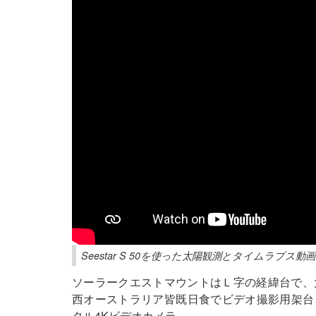
Seestar S 50を使った太陽観測とタイムラプス
ソーラークエストマウントはＬ字の経緯台で、太
西オーストラリア皆既日食でビデオ撮影用架台として
タル4Kビデオカメラ。