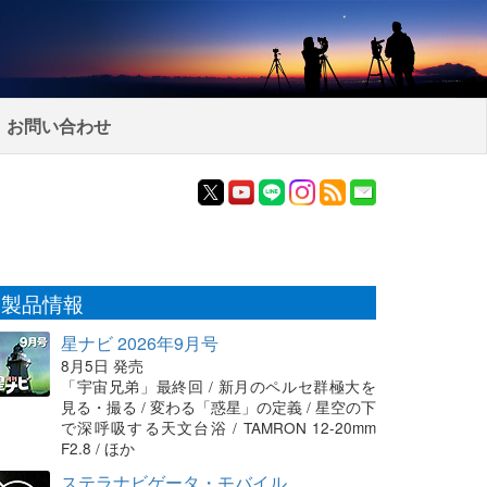
お問い合わせ
製品情報
星ナビ 2026年9月号
8月5日 発売
「宇宙兄弟」最終回 / 新月のペルセ群極大を
見る・撮る / 変わる「惑星」の定義 / 星空の下
で深呼吸する天文台浴 / TAMRON 12-20mm
F2.8 / ほか
ステラナビゲータ・モバイル