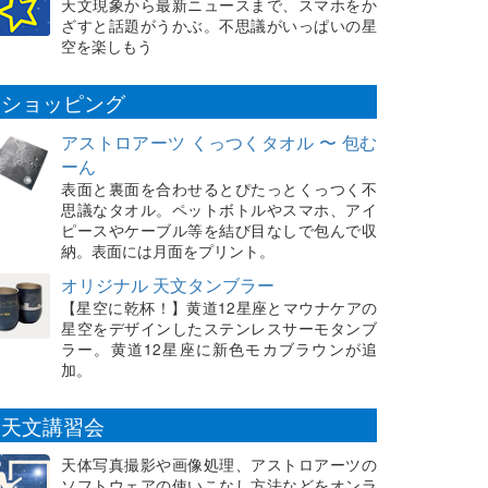
天文現象から最新ニュースまで、スマホをか
ざすと話題がうかぶ。不思議がいっぱいの星
空を楽しもう
ショッピング
アストロアーツ くっつくタオル 〜 包む
ーん
表面と裏面を合わせるとぴたっとくっつく不
思議なタオル。ペットボトルやスマホ、アイ
ピースやケーブル等を結び目なしで包んで収
納。表面には月面をプリント。
オリジナル 天文タンブラー
【星空に乾杯！】黄道12星座とマウナケアの
星空をデザインしたステンレスサーモタンブ
ラー。黄道12星座に新色モカブラウンが追
加。
天文講習会
天体写真撮影や画像処理、アストロアーツの
ソフトウェアの使いこなし方法などをオンラ