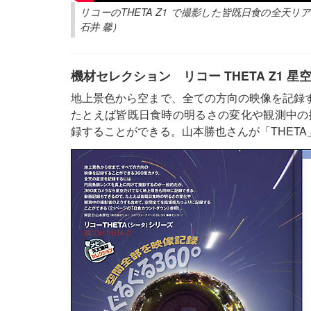
リコーのTHETA Z1 で撮影した皆既日食の全
石井 馨）
機材セレクション リコー THETA Z1 星空
地上景色から空まで、全ての方向の映像を記録す
たとえば皆既日食時の明るさの変化や観測中の
録することができる。山本勝也さんが「THET