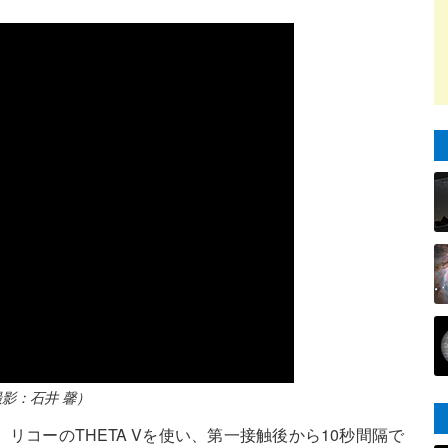
影：石井 馨）
、リコーのTHETA Vを使い、第一接触後から10秒間隔で