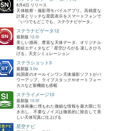
8月4日 リリース
天体観察・撮影用モバイルアプリ。高精度な
計算とリッチな星図表示をスマートフォンで
「いつでもどこでも、ステラナビゲータ」
ステラナビゲータ12
最新版
12.0i
美しい描画、豊富な天体データ、オリジナル
番組エディタなど「星空ひろがる 楽しさひろ
げる」天文シミュレーション
ステラショット3
最新版
3.0o
純国産のオールインワン天体撮影ソフトがパ
ワーアップ。ライブスタックやオートフォー
カスなど新機能も搭載
ステライメージ10
最新版
10.0f
天体画像に埋もれた微細な情報を最大限に引
き出し、不要なノイズは徹底的に除去して美
しい天体写真に仕上げる
星空ナビ