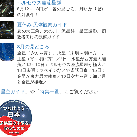
ペルセウス座流星群
8月12～13日が一番の見ごろ。月明かりゼロ
の好条件！
夏休み 天体観察ガイド
夏の大三角、天の川、流星群、星空撮影。初
級者向けの観察ガイド
8月の見どころ
金星（夕方～宵）、火星（未明～明け方）、
土星（宵～明け方）／2日：水星が西方最大離
角／12～13日：ペルセウス座流星群が極大／
13日未明：スペインなどで皆既日食／15日：
金星が東方最大離角／16日夕方～宵：細い月
と金星が接近／…
「
星空ガイド
」や「
特集一覧
」もご覧ください