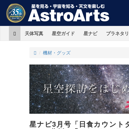
Home
天体写真
星空ガイド
星ナビ
プラネタリ
ト
機材・グッズ
ッ
プ
星ナビ3月号「日食カウント