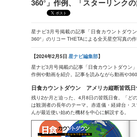
360°」作例、「スターリンク
星ナビ3月号掲載の記事「日食カウントダウ
360°」のリコー THETAによる全天星空写真
【2024年2月5日
星ナビ編集部
】
星ナビ3月号掲載の記事「日食カウントダウン」
作例や動画を紹介。記事を読みながら動画や36
日食カウントダウン アメリカ縦断皆既日
残り2か月と迫った、4月8日の皆既日食。「ど
は観測者の長年のテーマ。赤道儀・経緯台・スマ
んが最近使い始めた機材を中心に解説する。