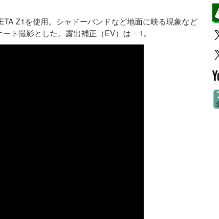
HETA Z1を使用。シャドーバンドなど地面に映る現象など
ート撮影とした。露出補正（EV）は－1。