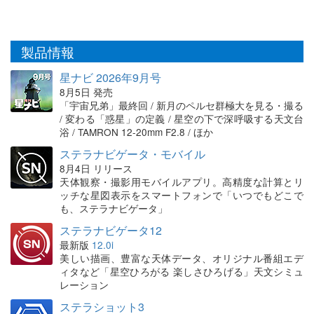
製品情報
星ナビ 2026年9月号
8月5日 発売
「宇宙兄弟」最終回 / 新月のペルセ群極大を見る・撮る
/ 変わる「惑星」の定義 / 星空の下で深呼吸する天文台
浴 / TAMRON 12-20mm F2.8 / ほか
ステラナビゲータ・モバイル
8月4日 リリース
天体観察・撮影用モバイルアプリ。高精度な計算とリ
ッチな星図表示をスマートフォンで「いつでもどこで
も、ステラナビゲータ」
ステラナビゲータ12
最新版
12.0i
美しい描画、豊富な天体データ、オリジナル番組エデ
ィタなど「星空ひろがる 楽しさひろげる」天文シミュ
レーション
ステラショット3