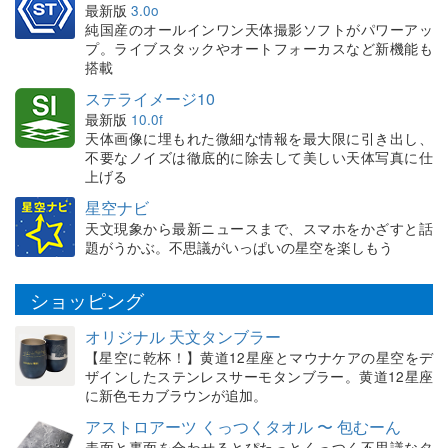
最新版
3.0o
純国産のオールインワン天体撮影ソフトがパワーアッ
プ。ライブスタックやオートフォーカスなど新機能も
搭載
ステライメージ10
最新版
10.0f
天体画像に埋もれた微細な情報を最大限に引き出し、
不要なノイズは徹底的に除去して美しい天体写真に仕
上げる
星空ナビ
天文現象から最新ニュースまで、スマホをかざすと話
題がうかぶ。不思議がいっぱいの星空を楽しもう
ショッピング
オリジナル 天文タンブラー
【星空に乾杯！】黄道12星座とマウナケアの星空をデ
ザインしたステンレスサーモタンブラー。黄道12星座
に新色モカブラウンが追加。
アストロアーツ くっつくタオル 〜 包むーん
表面と裏面を合わせるとぴたっとくっつく不思議なタ