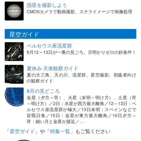
惑星を撮影しよう
CMOSカメラで動画撮影、ステライメージで画像処理
星空ガイド
ペルセウス座流星群
8月12～13日が一番の見ごろ。月明かりゼロの好条件！
夏休み 天体観察ガイド
夏の大三角、天の川、流星群、星空撮影。初級者向け
の観察ガイド
8月の見どころ
金星（夕方～宵）、火星（未明～明け方）、土星（宵
～明け方）／2日：水星が西方最大離角／12～13日：ペ
ルセウス座流星群が極大／13日未明：スペインなどで
皆既日食／15日：金星が東方最大離角／16日夕方～
宵：細い月と金星が接近／…
「
星空ガイド
」や「
特集一覧
」もご覧ください