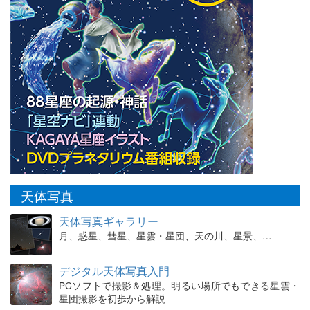
天体写真
天体写真ギャラリー
月、惑星、彗星、星雲・星団、天の川、星景、…
デジタル天体写真入門
PCソフトで撮影＆処理。明るい場所でもできる星雲・
星団撮影を初歩から解説