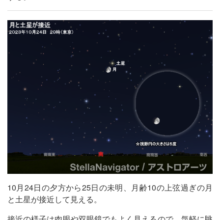
10月24日の夕方から25日の未明、月齢10の上弦過ぎの月
と土星が接近して見える。
接近の様子は肉眼や双眼鏡でもよく見えるので、気軽に眺