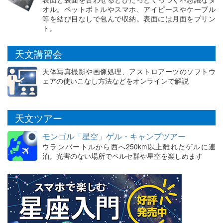
オル。ペットボトルやスマホ、アイピースやケーブル
等を結び目なしで包んで収納。表面には月面をプリン
ト。
天文講習会
天体写真撮影や画像処理、アストロアーツのソフトウ
ェアの使いこなし方法などをオンラインで解説
天文ツアー
モンゴル「星空」ゲル・キャンプツアー
ウランバートルから西へ250km以上離れたゲルに連
泊。光害のない場所でペルセ群や星空を楽しめます