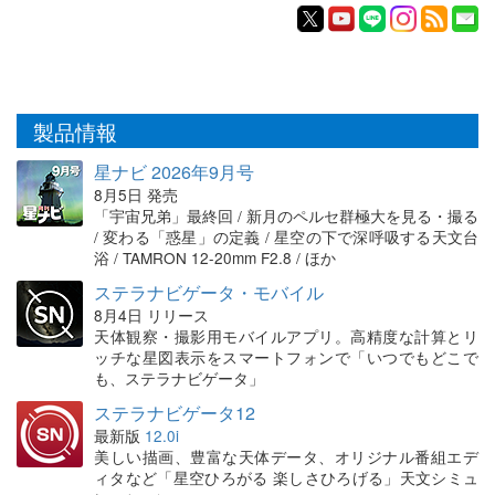
製品情報
星ナビ 2026年9月号
8月5日 発売
「宇宙兄弟」最終回 / 新月のペルセ群極大を見る・撮る
/ 変わる「惑星」の定義 / 星空の下で深呼吸する天文台
浴 / TAMRON 12-20mm F2.8 / ほか
ステラナビゲータ・モバイル
8月4日 リリース
天体観察・撮影用モバイルアプリ。高精度な計算とリ
ッチな星図表示をスマートフォンで「いつでもどこで
も、ステラナビゲータ」
ステラナビゲータ12
最新版
12.0i
美しい描画、豊富な天体データ、オリジナル番組エデ
ィタなど「星空ひろがる 楽しさひろげる」天文シミュ