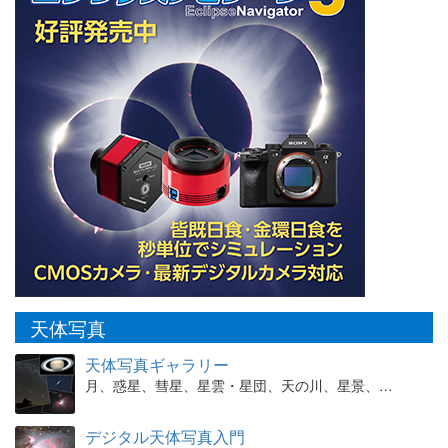
天体写真
天体写真ギャラリー
月、惑星、彗星、星雲・星団、天の川、星景、…
デジタル天体写真入門