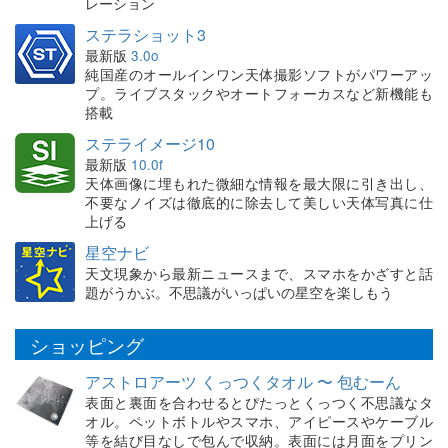
レーション
ステラショット3
最新版
3.0o
純国産のオールインワン天体撮影ソフトがパワーアッ
プ。ライブスタックやオートフォーカスなど新機能も
搭載
ステライメージ10
最新版
10.0f
天体画像に埋もれた微細な情報を最大限に引き出し、
不要なノイズは徹底的に除去して美しい天体写真に仕
上げる
星空ナビ
天文現象から最新ニュースまで、スマホをかざすと話
題がうかぶ。不思議がいっぱいの星空を楽しもう
ショッピング
アストロアーツ くっつくタオル 〜 包むーん
表面と裏面を合わせるとぴたっとくっつく不思議なタ
オル。ペットボトルやスマホ、アイピースやケーブル
等を結び目なしで包んで収納。表面には月面をプリン