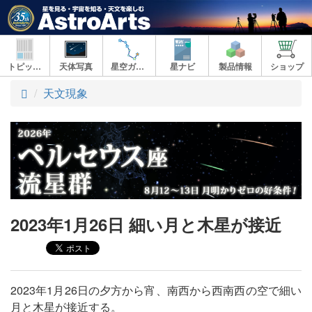
トピックス
天体写真
星空ガイド
星ナビ
製品情報
ショップ
ト
天文現象
ッ
プ
2023年1月26日 細い月と木星が接近
2023年1月26日の夕方から宵、南西から西南西の空で細い
月と木星が接近する。