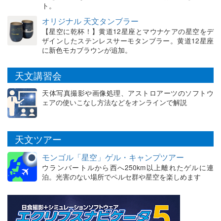
ト。
オリジナル 天文タンブラー
【星空に乾杯！】黄道12星座とマウナケアの星空をデ
ザインしたステンレスサーモタンブラー。黄道12星座
に新色モカブラウンが追加。
天文講習会
天体写真撮影や画像処理、アストロアーツのソフトウ
ェアの使いこなし方法などをオンラインで解説
天文ツアー
モンゴル「星空」ゲル・キャンプツアー
ウランバートルから西へ250km以上離れたゲルに連
泊。光害のない場所でペルセ群や星空を楽しめます