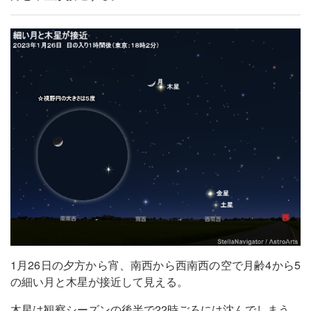
1月26日の夕方から宵、南西から西南西の空で月齢4から5
の細い月と木星が接近して見える。
木星は観察シーズンの後半で22時ごろには沈んでしまう。