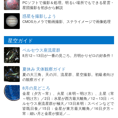
PCソフトで撮影＆処理。明るい場所でもできる星雲・
星団撮影を初歩から解説
惑星を撮影しよう
CMOSカメラで動画撮影、ステライメージで画像処理
星空ガイド
ペルセウス座流星群
8月12～13日が一番の見ごろ。月明かりゼロの好条件！
夏休み 天体観察ガイド
夏の大三角、天の川、流星群、星空撮影。初級者向け
の観察ガイド
8月の見どころ
金星（夕方～宵）、火星（未明～明け方）、土星（宵
～明け方）／2日：水星が西方最大離角／12～13日：ペ
ルセウス座流星群が極大／13日未明：スペインなどで
皆既日食／15日：金星が東方最大離角／16日夕方～
宵：細い月と金星が接近／…