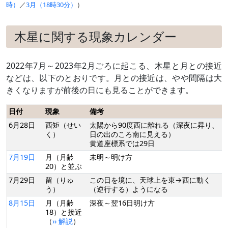
時）
／
3月（18時30分）
）
木星に関する現象カレンダー
2022年7月～2023年2月ごろに起こる、木星と月との接近
などは、以下のとおりです。月との接近は、やや間隔は大
きくなりますが前後の日にも見ることができます。
日付
現象
備考
6月28日
西矩（せい
太陽から90度西に離れる（深夜に昇り、
く）
日の出のころ南に見える）
黄道座標系では29日
7月19日
月（月齢
未明～明け方
20）と並ぶ
7月29日
留（りゅ
この日を境に、天球上を東→西に動く
う）
（逆行する）ようになる
8月15日
月（月齢
深夜～翌16日明け方
18）と接近
（
›› 解説
）