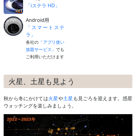
「iステラ HD」
Android用
「スマートステ
ラ」
各社の
「アプリ使い
放題サービス」
でも
ご利用いただけます
火星、土星も見よう
秋から冬にかけては
火星
や
土星
も見ごろを迎えます。惑星
ウォッチングを楽しみましょう。