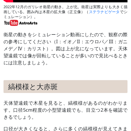
2022年12月
のガリレオ衛星の動き。上が北。衛星は実際よりも大きく描
画している。囲み内は木星の拡大像（正立像）（
ステラナビゲータ
でシ
ミュレーション）。
衛星の動きをシミュレーション動画にしたので、観察の際
の参考にしてください（I：イオ／II：エウロパ／III：ガニ
メデ／IV：カリスト）。図は上が北になっています。天体
望遠鏡では像が回転していることが多いので見比べるとき
には注意しましょう。
縞模様と大赤斑
天体望遠鏡で木星を見ると、縞模様があるのがわかりま
す。口径5cm程度の小型望遠鏡でも、目立つ2本を確認で
きるでしょう。
口径が大きくなると、さらに多くの縞模様が見えてきま