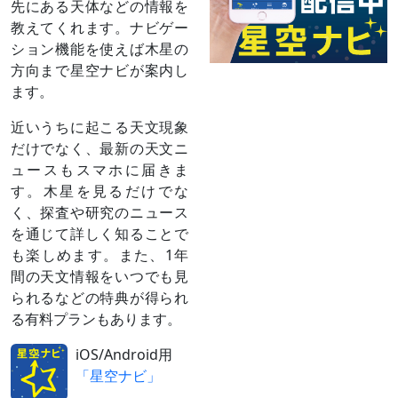
先にある天体などの情報を
12月29日
月（月齢6）
夕方～深夜
教えてくれます。ナビゲー
と接近
（
›› 解説
）
ション機能を使えば木星の
方向まで星空ナビが案内し
1月26日
細い月（月
夕方～宵
齢4/5）と接
ます。
近
（
›› 解説
）
近いうちに起こる天文現象
2月23日
細い月（月
夕方～宵
だけでなく、最新の天文ニ
齢3）と並ぶ
南米で木星食（日本時間8時ごろ）
ュースもスマホに届きま
2月下旬
金星と大接
夕方～宵
す。木星を見るだけでな
～3月上旬
近
最接近3月2日ごろ
く、探査や研究のニュース
（
›› 解説
）
を通じて詳しく知ることで
3月23日
細い月（月
夕方
齢2）と並ぶ
南太平洋～南米で木星食（日本時間6時
も楽しめます。また、1年
ごろ）
間の天文情報をいつでも見
3月下旬
水星と大接
夕方
られるなどの特典が得られ
近
最接近28日ごろ
る有料プランもあります。
（
›› 解説
）
4月12日
合
太陽と同じ方向に来る（見えない）
iOS/Android用
「星空ナビ」