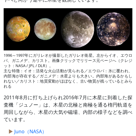
1996～1997年にガリレオが撮影したガリレオ衛星。左からイオ、エウロ
パ、ガニメデ、カリスト。画像クリックでリリース元ページへ（クレジ
ット：NASA / JPL / DLR）。
主な特徴：イオ：活発な火山活動が見られる／エウロパ：氷に覆われ、
内部海が存在する／ガニメデ：水星よりも大きい。内部海があるかもし
れない／カリスト：地質変動がほぼなく、古い物質が残っているとみら
れる
2011年8月に打ち上げられ2016年7月に木星に到着した探
査機「ジュノー」は、木星の北極と南極を通る楕円軌道を
周回しながら、木星の大気や磁場、内部の様子などを調べ
ています。
Juno（NASA）