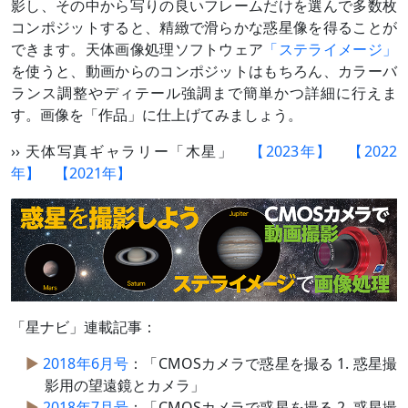
影し、その中から写りの良いフレームだけを選んで多数枚
コンポジットすると、精緻で滑らかな惑星像を得ることが
できます。天体画像処理ソフトウェア
「ステライメージ」
を使うと、動画からのコンポジットはもちろん、カラーバ
ランス調整やディテール強調まで簡単かつ詳細に行えま
す。画像を「作品」に仕上げてみましょう。
›› 天体写真ギャラリー「木星」
【2023年】
【2022
年】
【2021年】
「星ナビ」連載記事：
2018年6月号
：「CMOSカメラで惑星を撮る 1. 惑星撮
影用の望遠鏡とカメラ」
2018年7月号
：「CMOSカメラで惑星を撮る 2. 惑星撮