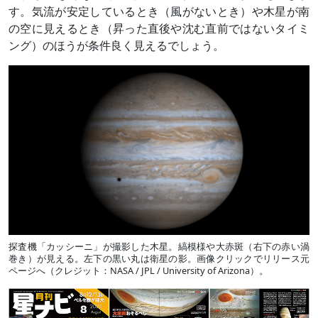
す。気流が安定しているとき（風がないとき）や木星が南
の空に見えるとき（昇った直後や沈む直前ではないタイミ
ング）のほうが条件良く見えるでしょう。
探査機「カッシーニ」が撮影した木星。縞模様や大赤斑（右下の赤い渦
巻き）が見える。左下の黒い丸は衛星の影。画像クリックでリリース元
ページへ（クレジット：NASA / JPL / University of Arizona）。