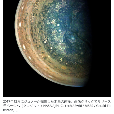
2017年12月にジュノーが撮影した木星の南極。画像クリックでリリース
元ページへ（クレジット：NASA / JPL-Caltech / SwRI / MSSS / Gerald Eic
hstädt）。