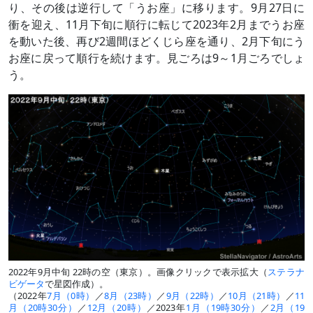
り、その後は逆行して「うお座」に移ります。9月27日に
衝を迎え、11月下旬に順行に転じて2023年2月までうお座
を動いた後、再び2週間ほどくじら座を通り、2月下旬にう
お座に戻って順行を続けます。見ごろは9～1月ごろでしょ
う。
2022年9月中旬 22時の空（東京）。画像クリックで表示拡大（
ステラナ
ビゲータ
で星図作成）。
（2022年
7月（0時）
／
8月（23時）
／
9月（22時）
／
10月（21時）
／
11
月（20時30分）
／
12月（20時）
／2023年
1月（19時30分）
／
2月（19