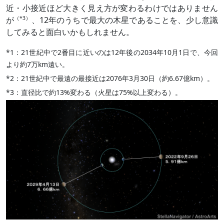
近・小接近ほど大きく見え方が変わるわけではありません
が
（*3）
、12年のうちで最大の木星であることを、少し意識
してみると面白いかもしれません。
*1：21世紀中で2番目に近いのは12年後の2034年10月1日で、今回
より約7万km遠い。
*2：21世紀中で最遠の最接近は2076年3月30日（約6.67億km）。
*3：直径比で約13%変わる（火星は75%以上変わる）。