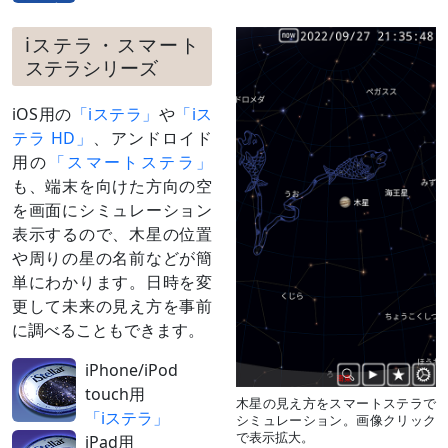
iステラ・スマート
ステラシリーズ
iOS用の
「iステラ」
や
「iス
テラ HD」
、アンドロイド
用の
「スマートステラ」
も、端末を向けた方向の空
を画面にシミュレーション
表示するので、木星の位置
や周りの星の名前などが簡
単にわかります。日時を変
更して未来の見え方を事前
に調べることもできます。
iPhone/iPod
touch用
木星の見え方をスマートステラで
「iステラ」
シミュレーション。画像クリック
で表示拡大。
iPad用