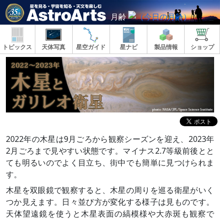
月齢
トピックス
天体写真
星空ガイド
星ナビ
製品情報
ショップ
2022年の木星は9月ごろから観察シーズンを迎え、2023年
2月ごろまで見やすい状態です。マイナス2.7等級前後とと
ても明るいのでよく目立ち、街中でも簡単に見つけられま
す。
木星を双眼鏡で観察すると、木星の周りを巡る衛星がいく
つか見えます。日々並び方が変化する様子は見ものです。
天体望遠鏡を使うと木星表面の縞模様や大赤斑も観察で