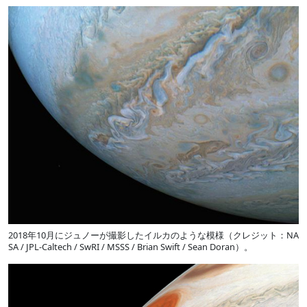
2018年10月にジュノーが撮影したイルカのような模様（クレジット：NA
SA / JPL-Caltech / SwRI / MSSS / Brian Swift / Sean Doran）。