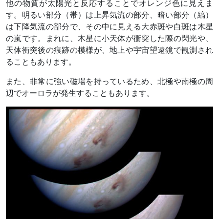
他の物質が太陽光と反応することでオレンジ色に見えま
す。明るい部分（帯）は上昇気流の部分、暗い部分（縞）
は下降気流の部分で、その中に見える大赤斑や白斑は木星
の嵐です。まれに、木星に小天体が衝突した際の閃光や、
天体衝突後の痕跡の模様が、地上や宇宙望遠鏡で観測され
ることもあります。
また、非常に強い磁場を持っているため、北極や南極の周
辺でオーロラが発生することもあります。