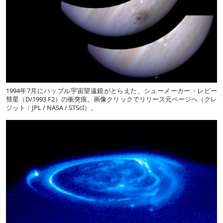
1994年7月にハッブル宇宙望遠鏡がとらえた、シューメーカー・レビー
彗星（D/1993 F2）の衝突痕。画像クリックでリリース元ページへ（クレ
ジット：JPL / NASA / STScI）。