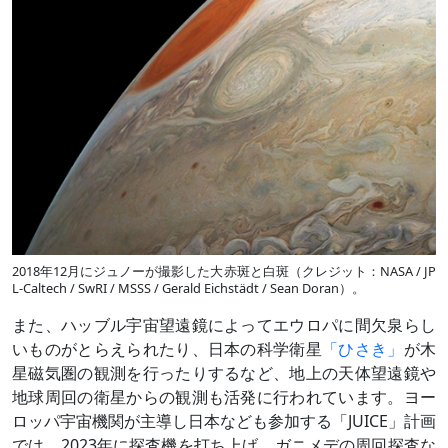
2018年12月にジュノーが撮影した大赤斑と白斑（クレジット：NASA / JP
L-Caltech / SwRI / MSSS / Gerald Eichstädt / Sean Doran）。
また、ハッブル宇宙望遠鏡によってエウロパに間欠泉らし
いものがとらえられたり、日本の科学衛星
「ひさき」
が木
星磁気圏の観測を行ったりするなど、地上の天体望遠鏡や
地球周回の衛星からの観測も活発に行われています。ヨー
ロッパ宇宙機関が主導し日本なども参加する「JUICE」計画
では、2023年に探査機を打ち上げ、ガニメデの周回探査な