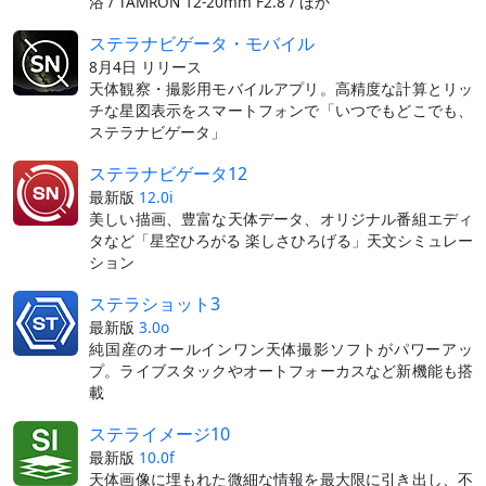
浴 / TAMRON 12-20mm F2.8 / ほか
ステラナビゲータ・モバイル
8月4日 リリース
天体観察・撮影用モバイルアプリ。高精度な計算とリッ
チな星図表示をスマートフォンで「いつでもどこでも、
ステラナビゲータ」
ステラナビゲータ12
最新版
12.0i
美しい描画、豊富な天体データ、オリジナル番組エディ
タなど「星空ひろがる 楽しさひろげる」天文シミュレー
ション
ステラショット3
最新版
3.0o
純国産のオールインワン天体撮影ソフトがパワーアッ
プ。ライブスタックやオートフォーカスなど新機能も搭
載
ステライメージ10
最新版
10.0f
天体画像に埋もれた微細な情報を最大限に引き出し、不