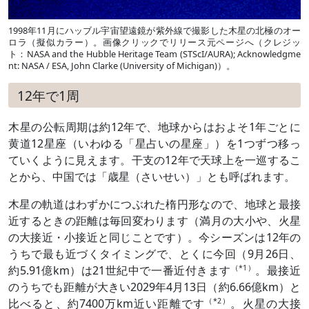
1998年11月にハッブル宇宙望遠鏡が紫外線で撮影した木星の北極のオー
ロラ（擬似カラー）。画像クリックでリリース元ページへ（クレジッ
ト：NASA and the Hubble Heritage Team (STScI/AURA); Acknowledgme
nt: NASA / ESA, John Clarke (University of Michigan)）。
12年で1周
木星の公転周期は約12年で、地球からはおよそ1年ごとに
黄道12星座（いわゆる「星占いの星座」）を1つずつ移っ
ていくように見えます。干支の12年で天球上を一巡するこ
とから、中国では「歳星（さいせい）」とも呼ばれます。
木星の軌道はわずかにつぶれた楕円形なので、地球と最接
近するときの距離は毎回変わります（満月の大小や、火星
の大接近・小接近と同じことです）。今シーズンは12年の
うちで最も近づくタイミングで、とくに今回（9月26日、
約5.91億km）は21世紀中で一番近付きます
（*1）
。最接近
のうちでも距離が大きい2029年4月13日（約6.66億km）と
比べると、約7400万km近い距離です
（*2）
。火星の大接