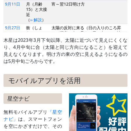
9月11日
月（月齢
宵～翌12日明け方
15）と大接
近
（
›› 解説
）
9月27日
衝（しょ
太陽の反対に来る（日の入りのころ昇
う）
り、深夜に南に見え、日の出のころ沈
（
›› 解説
）
む）
木星は2023年3月下旬以降、太陽に近づいて見えにくくな
10月 8日
月（月齢
夕方～翌9日未明
り、4月中旬に合（太陽と同じ方向になること）を迎えて
13）と接近
見えなくなります。明け方の東の空に見えるようになるの
（
›› 解説
）
は5月中旬ごろからです。
11月 4日
月（月齢
宵～翌5日未明
10）と接近
11月 5日
月（月齢
夕方～宵
モバイルアプリを活用
11）と並ぶ
11月24日
留（りゅ
この日を境に、天球上を西→東に動く
う）
（順行する）ようになる
星空ナビ
12月 2日
月（月齢8）
夕方～翌3日未明
と接近
無料モバイルアプリ
「星空
（
›› 解説
）
ナビ」
は、スマートフォン
12月22日
東矩（とう
太陽から90度東に離れる（日の入りのこ
を空にかざすだけで、その
く）
ろ南に見え、深夜に沈む）