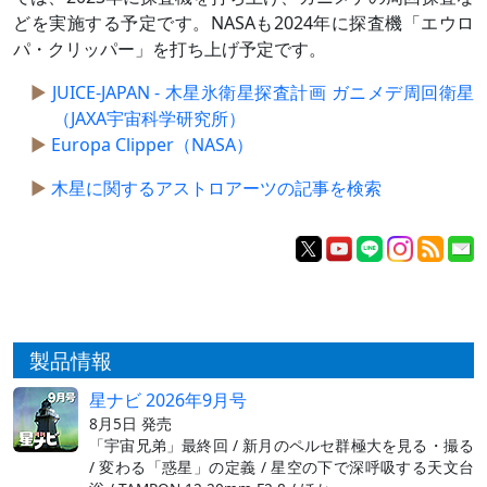
どを実施する予定です。NASAも2024年に探査機「エウロ
パ・クリッパー」を打ち上げ予定です。
JUICE-JAPAN - 木星氷衛星探査計画 ガニメデ周回衛星
（JAXA宇宙科学研究所）
Europa Clipper（NASA）
木星に関するアストロアーツの記事を検索
製品情報
星ナビ 2026年9月号
8月5日 発売
「宇宙兄弟」最終回 / 新月のペルセ群極大を見る・撮る
/ 変わる「惑星」の定義 / 星空の下で深呼吸する天文台