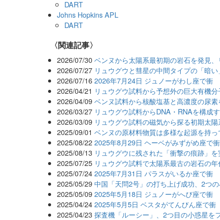
DART
Johns Hopkins APL
DART
関連記事
2026/07/30
ベンヌから太陽系最初期の岩石を発見、
2026/07/27
リュウグウと彗星の中間タイプの「暗い
2026/07/16
2026年7月24日 ジュノーがわし座で衝
2026/04/21
リュウグウ試料から予想外の巨大有機分
2026/04/09
ベンヌ試料から核酸塩基と高濃度の尿素
2026/03/27
リュウグウ試料からDNA・RNAを構成
2026/03/09
リュウグウ試料の磁気から探る初期太陽
2025/09/01
ベンヌの原材料物質は多様な起源を持っ
2025/08/22
2025年8月29日 ヘーベがみずがめ座で
2025/08/13
リュウグウに残された「衝撃の痕跡」を
2025/07/25
リュウグウ試料で太陽系最古の岩石の年
2025/07/24
2025年7月31日 パラスがいるか座で衝
2025/05/29
中国「天問2号」の打ち上げ成功、2つ
2025/05/09
2025年5月18日 ジュノーがへび座で衝
2025/04/24
2025年5月5日 ベスタがてんびん座で衝
2025/04/23
探査機「ルーシー」、2つ目の小惑星を