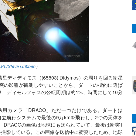
PL/Steve Gribben
）
ディディモス（(65803) Didymos）の周りを回る衛星
突の影響が観測しやすいことから、ダートの標的に選ば
り、ディモルフォスの公転周期は約1%、時間にして10分
用カメラ「DRACO」ただ一つだけである。ダートは
自立航行システムで最後の9万kmを飛行し、2つの天体を
DRACOの画像は地球にも送られていて、最後は衝突1
を撮影している。この画像を送信中に衝突したため、地球