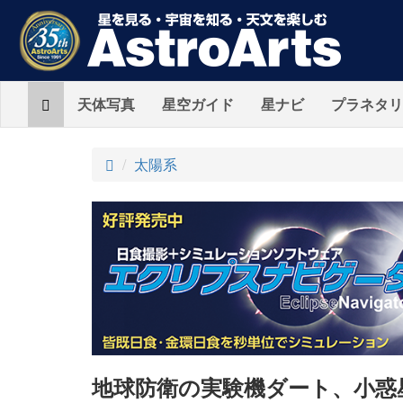
Home
天体写真
星空ガイド
星ナビ
プラネタリ
ト
太陽系
ッ
プ
地球防衛の実験機ダート、小惑