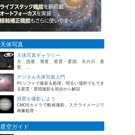
天体写真
天体写真ギャラリー
月、惑星、彗星、星雲・星団、天の川、星
景、…
デジタル天体写真入門
PCソフトで撮影＆処理。明るい場所でもでき
る星雲・星団撮影を初歩から解説
惑星を撮影しよう
CMOSカメラで動画撮影、ステライメージで
画像処理
星空ガイド