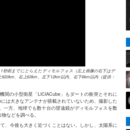
から1秒前までにとらえたディモルフォス（左上画像の右下はデ
km、右上63km、左下12km以内、右下6km以内（提供：
関の小型衛星「LICIACube」もダートの衝突とそれに
ubeには大きなアンテナが搭載されていないため、撮影した
。一方、地球でも数十台の望遠鏡がディモルフォスを数
出物などを調べる。
ていて、今後も大きく近づくことはない。しかし、太陽系に