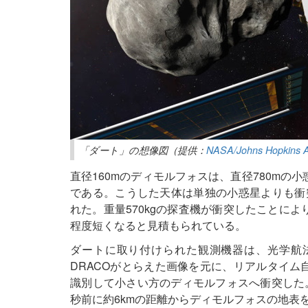
「ダート」の想像図（提供：
NASA/Johns Hopkins A
直径160mのディモルフォスは、直径780mの小惑星
である。こうした天体は単独の小惑星よりも衝
れた。重量570kgの探査機が衝突したことによ
程度短くなると見積もられている。
ダートに取り付けられた観測機器は、光学航法
DRACOがとらえた画像を元に、リアルタイム
識別して小さい方のディモルフォスへ衝突した。
秒前に約6kmの距離からディモルフォスの地表