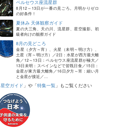
ペルセウス座流星群
8月12～13日が一番の見ごろ。月明かりゼロ
の好条件！
夏休み 天体観察ガイド
夏の大三角、天の川、流星群、星空撮影。初
級者向けの観察ガイド
8月の見どころ
金星（夕方～宵）、火星（未明～明け方）、
土星（宵～明け方）／2日：水星が西方最大離
角／12～13日：ペルセウス座流星群が極大／
13日未明：スペインなどで皆既日食／15日：
金星が東方最大離角／16日夕方～宵：細い月
と金星が接近／…
「
星空ガイド
」や「
特集一覧
」もご覧ください