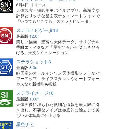
8月4日 リリース
天体観察・撮影用モバイルアプリ。高精度な
計算とリッチな星図表示をスマートフォンで
「いつでもどこでも、ステラナビゲータ」
ステラナビゲータ12
最新版
12.0i
美しい描画、豊富な天体データ、オリジナル
番組エディタなど「星空ひろがる 楽しさひろ
げる」天文シミュレーション
ステラショット3
最新版
3.0o
純国産のオールインワン天体撮影ソフトがパ
ワーアップ。ライブスタックやオートフォー
カスなど新機能も搭載
ステライメージ10
最新版
10.0f
天体画像に埋もれた微細な情報を最大限に引
き出し、不要なノイズは徹底的に除去して美
しい天体写真に仕上げる
星空ナビ