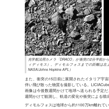
光学航法用カメラ「DRACO」が衝突の2分半前
ィディモス）。ディモルフォスまでの距離は左上920
NASA/Johns Hopkins APL）
また、衝突の15日前に展開されたイタリア宇宙機
伴い飛び散った物質を撮影している。LICIAC
画像は今後数週間かけて地球へ送られる予定だ
週間かけて観測し、軌道の変化や衝突による噴
ディモルフォスは地球から約1100万km離れ