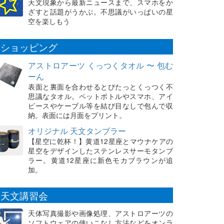
天文現象から最新ニュースまで、スマホをか
ざすと話題がうかぶ。不思議がいっぱいの星
空を楽しもう
ショッピング
アストロアーツ くっつくタオル 〜 包む
ーん
表面と裏面を合わせるとぴたっとくっつく不
思議なタオル。ペットボトルやスマホ、アイ
ピースやケーブル等を結び目なしで包んで収
納。表面には月面をプリント。
オリジナル 天文タンブラー
【星空に乾杯！】黄道12星座とマウナケアの
星空をデザインしたステンレスサーモタンブ
ラー。黄道12星座に新色モカブラウンが追
加。
天文講習会
天体写真撮影や画像処理、アストロアーツの
ソフトウェアの使いこなし方法などをオンラ