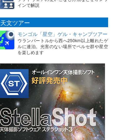
インで解説
天文ツアー
モンゴル「星空」ゲル・キャンプツアー
ウランバートルから西へ250km以上離れたゲ
ルに連泊。光害のない場所でペルセ群や星空
を楽しめます