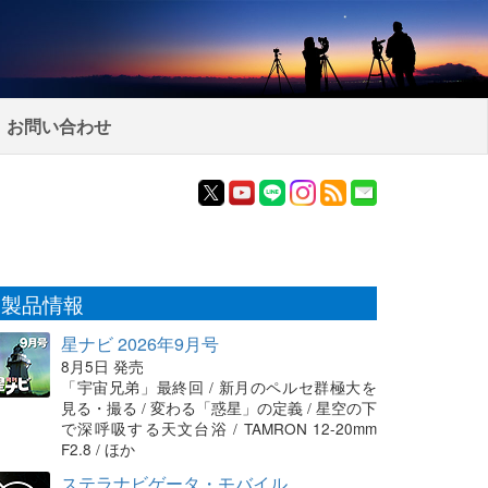
お問い合わせ
製品情報
星ナビ 2026年9月号
8月5日 発売
「宇宙兄弟」最終回 / 新月のペルセ群極大を
見る・撮る / 変わる「惑星」の定義 / 星空の下
で深呼吸する天文台浴 / TAMRON 12-20mm
F2.8 / ほか
ステラナビゲータ・モバイル