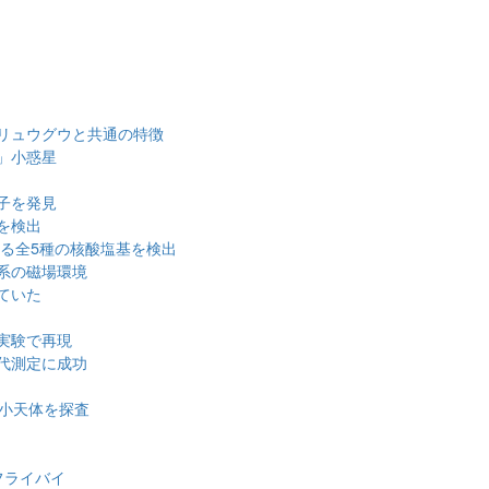
リュウグウと共通の特徴
」小惑星
子を発見
を検出
する全5種の核酸塩基を検出
系の磁場環境
ていた
衝
実験で再現
代測定に成功
の小天体を探査
フライバイ