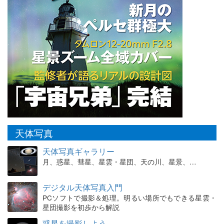
天体写真
天体写真ギャラリー
月、惑星、彗星、星雲・星団、天の川、星景、…
デジタル天体写真入門
PCソフトで撮影＆処理。明るい場所でもできる星雲・
星団撮影を初歩から解説
惑星を撮影しよう