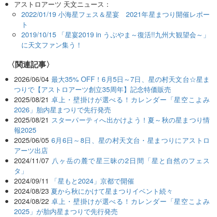
アストロアーツ 天文ニュース：
2022/01/19 小海星フェス＆星宴 2021年星まつり開催レポー
ト
2019/10/15 「星宴2019 in うぶやま～復活!!九州大観望会～」
に天文ファン集う！
関連記事
2026/06/04
最大35% OFF！6月5日～7日、星の村天文台☆星ま
つりで【アストロアーツ創立35周年】記念特価販売
2025/08/21
卓上・壁掛けが選べる！カレンダー「星空こよみ
2026」胎内星まつりで先行発売
2025/08/21
スターパーティへ出かけよう！夏～秋の星まつり情
報2025
2025/06/05
6月6日～8日、星の村天文台・星まつりにアストロ
アーツ出店
2024/11/07
八ヶ岳の麓で星三昧の2日間「星と自然のフェス
タ」
2024/09/11
「星もと2024」京都で開催
2024/08/23
夏から秋にかけて星まつりイベント続々
2024/08/22
卓上・壁掛けが選べる！カレンダー「星空こよみ
2025」が胎内星まつりで先行発売