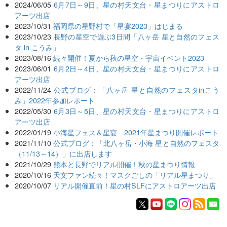
2024/06/05
6月7日～9日、星の村天文台・星まつりにアストロ
アーツ出店
2023/10/31
福岡県の星野村で「星宴2023」はじまる
2023/10/23
長野の星空で遊ぶ3日間「八ヶ岳 星と自然のフェス
タ in こうみ」
2023/08/16
続々開催！夏から秋の星空・宇宙イベント2023
2023/06/01
6月2日～4日、星の村天文台・星まつりにアストロ
アーツ出店
2022/11/24
公式ブログ：「八ヶ岳 星と自然のフェスタinこう
み」2022年参加レポート
2022/05/30
6月3日～5日、星の村天文台・星まつりにアストロ
アーツ出店
2022/01/19
小海星フェス＆星宴 2021年星まつり開催レポート
2021/11/10
公式ブログ：「北八ヶ岳・小海 星と自然のフェスタ
（11/13～14）」に出店します
2021/10/29
熊本と長野でリアル開催！秋の星まつり情報
2020/10/16
天文ファン続々！マスクごしの「リアル星まつり」
2020/10/07
リアル開催直前！星の村SLFにアストロアーツ出店