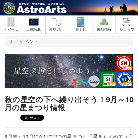
トピックス
天体写真
星空ガイド
星ナビ
製品情報
ショップ
ト
イベント
ッ
プ
秋の星空の下へ繰り出そう！9月～10
月の星まつり情報
9月末～10月にかけて2つの星まつり「星をもとめて（京