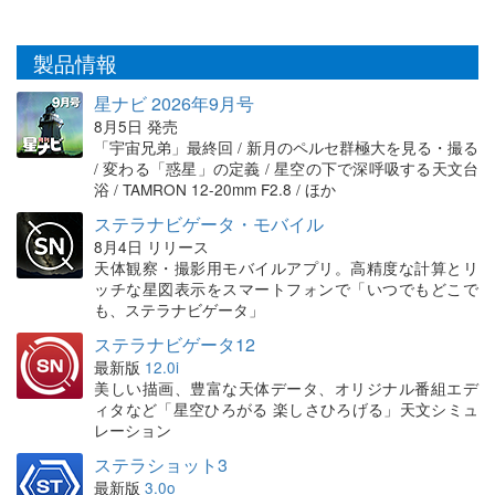
製品情報
星ナビ 2026年9月号
8月5日 発売
「宇宙兄弟」最終回 / 新月のペルセ群極大を見る・撮る
/ 変わる「惑星」の定義 / 星空の下で深呼吸する天文台
浴 / TAMRON 12-20mm F2.8 / ほか
ステラナビゲータ・モバイル
8月4日 リリース
天体観察・撮影用モバイルアプリ。高精度な計算とリ
ッチな星図表示をスマートフォンで「いつでもどこで
も、ステラナビゲータ」
ステラナビゲータ12
最新版
12.0i
美しい描画、豊富な天体データ、オリジナル番組エデ
ィタなど「星空ひろがる 楽しさひろげる」天文シミュ
レーション
ステラショット3
最新版
3.0o