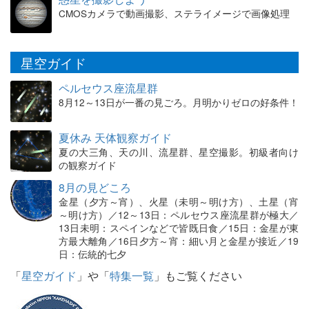
CMOSカメラで動画撮影、ステライメージで画像処理
星空ガイド
ペルセウス座流星群
8月12～13日が一番の見ごろ。月明かりゼロの好条件！
夏休み 天体観察ガイド
夏の大三角、天の川、流星群、星空撮影。初級者向け
の観察ガイド
8月の見どころ
金星（夕方～宵）、火星（未明～明け方）、土星（宵
～明け方）／12～13日：ペルセウス座流星群が極大／
13日未明：スペインなどで皆既日食／15日：金星が東
方最大離角／16日夕方～宵：細い月と金星が接近／19
日：伝統的七夕
「
星空ガイド
」や「
特集一覧
」もご覧ください