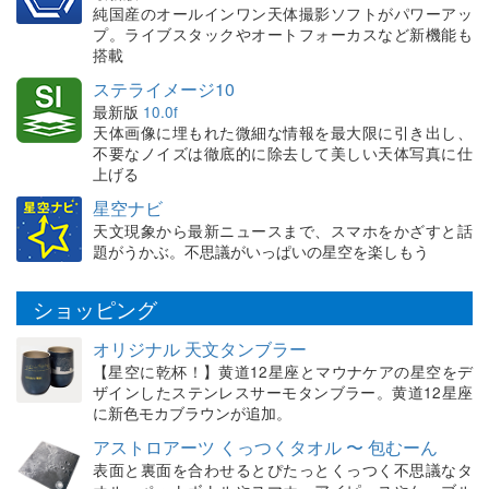
純国産のオールインワン天体撮影ソフトがパワーアッ
プ。ライブスタックやオートフォーカスなど新機能も
搭載
ステライメージ10
最新版
10.0f
天体画像に埋もれた微細な情報を最大限に引き出し、
不要なノイズは徹底的に除去して美しい天体写真に仕
上げる
星空ナビ
天文現象から最新ニュースまで、スマホをかざすと話
題がうかぶ。不思議がいっぱいの星空を楽しもう
ショッピング
オリジナル 天文タンブラー
【星空に乾杯！】黄道12星座とマウナケアの星空をデ
ザインしたステンレスサーモタンブラー。黄道12星座
に新色モカブラウンが追加。
アストロアーツ くっつくタオル 〜 包むーん
表面と裏面を合わせるとぴたっとくっつく不思議なタ