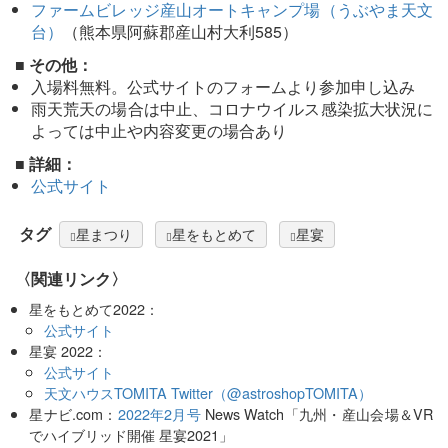
ファームビレッジ産山オートキャンプ場（うぶやま天文
台）
（熊本県阿蘇郡産山村大利585）
■ その他：
入場料無料。公式サイトのフォームより参加申し込み
雨天荒天の場合は中止、コロナウイルス感染拡大状況に
よっては中止や内容変更の場合あり
■ 詳細：
公式サイト
タグ
星まつり
星をもとめて
星宴
〈関連リンク〉
星をもとめて2022：
公式サイト
星宴 2022：
公式サイト
天文ハウスTOMITA Twitter（@astroshopTOMITA）
星ナビ.com：
2022年2月号
News Watch「九州・産山会場＆VR
でハイブリッド開催 星宴2021」