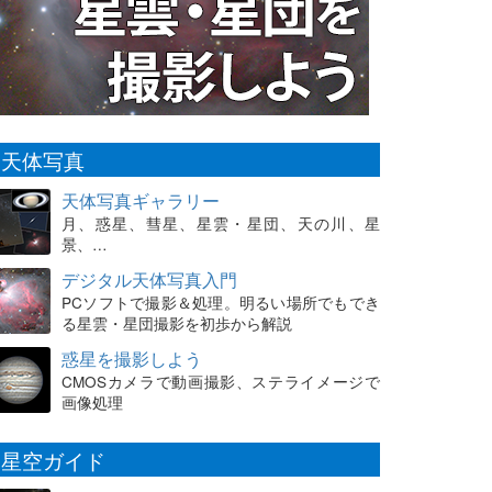
天体写真
天体写真ギャラリー
月、惑星、彗星、星雲・星団、天の川、星
景、…
デジタル天体写真入門
PCソフトで撮影＆処理。明るい場所でもでき
る星雲・星団撮影を初歩から解説
惑星を撮影しよう
CMOSカメラで動画撮影、ステライメージで
画像処理
星空ガイド