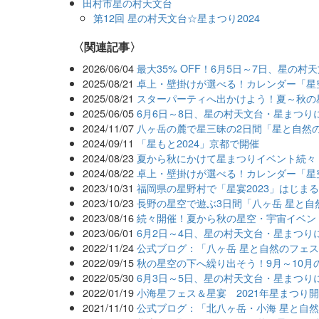
田村市星の村天文台
第12回 星の村天文台☆星まつり2024
関連記事
2026/06/04
最大35% OFF！6月5日～7日、星の
2025/08/21
卓上・壁掛けが選べる！カレンダー「星空
2025/08/21
スターパーティへ出かけよう！夏～秋の星
2025/06/05
6月6日～8日、星の村天文台・星まつり
2024/11/07
八ヶ岳の麓で星三昧の2日間「星と自然
2024/09/11
「星もと2024」京都で開催
2024/08/23
夏から秋にかけて星まつりイベント続々
2024/08/22
卓上・壁掛けが選べる！カレンダー「星空
2023/10/31
福岡県の星野村で「星宴2023」はじま
2023/10/23
長野の星空で遊ぶ3日間「八ヶ岳 星と自然
2023/08/16
続々開催！夏から秋の星空・宇宙イベント
2023/06/01
6月2日～4日、星の村天文台・星まつり
2022/11/24
公式ブログ：「八ヶ岳 星と自然のフェスタ
2022/09/15
秋の星空の下へ繰り出そう！9月～10月
2022/05/30
6月3日～5日、星の村天文台・星まつり
2022/01/19
小海星フェス＆星宴 2021年星まつり
2021/11/10
公式ブログ：「北八ヶ岳・小海 星と自然の