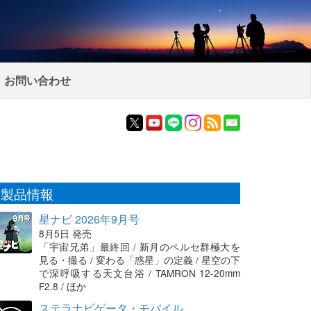
お問い合わせ
製品情報
星ナビ 2026年9月号
8月5日 発売
「宇宙兄弟」最終回 / 新月のペルセ群極大を
見る・撮る / 変わる「惑星」の定義 / 星空の下
で深呼吸する天文台浴 / TAMRON 12-20mm
F2.8 / ほか
ステラナビゲータ・モバイル