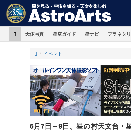
Home
天体写真
星空ガイド
星ナビ
プラネタリ
ト
イベント
ッ
プ
6月7日～9日、星の村天文台