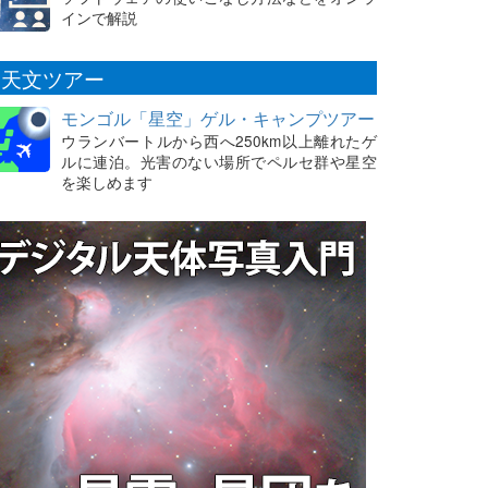
インで解説
天文ツアー
モンゴル「星空」ゲル・キャンプツアー
ウランバートルから西へ250km以上離れたゲ
ルに連泊。光害のない場所でペルセ群や星空
を楽しめます