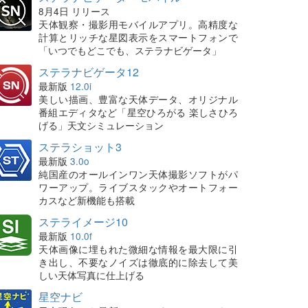
8月4日 リリース
天体観察・撮影用モバイルアプリ。高精度な
計算とリッチな星図表示をスマートフォンで
「いつでもどこでも、ステラナビゲータ」
ステラナビゲータ12
最新版
12.0i
美しい描画、豊富な天体データ、オリジナル
番組エディタなど「星空ひろがる 楽しさひろ
げる」天文シミュレーション
ステラショット3
最新版
3.0o
純国産のオールインワン天体撮影ソフトがパ
ワーアップ。ライブスタックやオートフォー
カスなど新機能も搭載
ステライメージ10
最新版
10.0f
天体画像に埋もれた微細な情報を最大限に引
き出し、不要なノイズは徹底的に除去して美
しい天体写真に仕上げる
星空ナビ