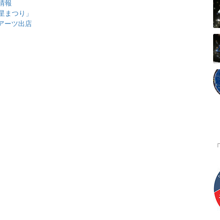
情報
星まつり」
アーツ出店