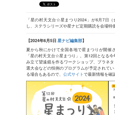
「星の村天文台☆星まつり2024」が6月7日
し、ステラシリーズや星ナビ定期購読を会場特
【2024年6月5日
星ナビ編集部
】
夏から秋にかけて全国各地で星まつりが開催
「星の村天文台☆星まつり」。第12回となる今
み立て望遠鏡を作るワークショップ、プラネタ
選大会などの恒例のプログラムが予定されてい
る場合もあるので、
公式サイト
で最新情報を確