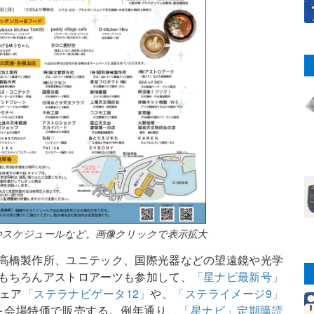
容やスケジュールなど。画像クリックで表示拡大
高橋製作所、ユニテック、国際光器などの望遠鏡や光学
もちろんアストロアーツも参加して、
「星ナビ最新号」
ェア
「ステラナビゲータ12」
や、
「ステライメージ9」
を会場特価で販売する。例年通り、
「星ナビ」定期購読