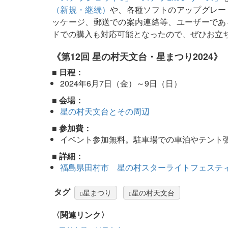
（新規・継続）
や、各種ソフトのアップグレー
ッケージ、郵送での案内連絡等、ユーザーであ
ドでの購入も対応可能となったので、ぜひお立
《第12回 星の村天文台・星まつり2024》
■ 日程：
2024年6月7日（金）～9日（日）
■ 会場：
星の村天文台とその周辺
■ 参加費：
イベント参加無料。駐車場での車泊やテント
■ 詳細：
福島県田村市 星の村スターライトフェステ
タグ
星まつり
星の村天文台
〈関連リンク〉