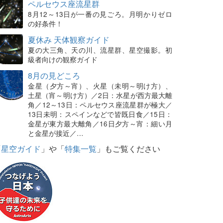
ペルセウス座流星群
8月12～13日が一番の見ごろ。月明かりゼロ
の好条件！
夏休み 天体観察ガイド
夏の大三角、天の川、流星群、星空撮影。初
級者向けの観察ガイド
8月の見どころ
金星（夕方～宵）、火星（未明～明け方）、
土星（宵～明け方）／2日：水星が西方最大離
角／12～13日：ペルセウス座流星群が極大／
13日未明：スペインなどで皆既日食／15日：
金星が東方最大離角／16日夕方～宵：細い月
と金星が接近／…
「
星空ガイド
」や「
特集一覧
」もご覧ください