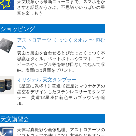
天文現象から最新ニュースまで、スマホをか
ざすと話題がうかぶ。不思議がいっぱいの星
空を楽しもう
ショッピング
アストロアーツ くっつくタオル 〜 包む
ーん
表面と裏面を合わせるとぴたっとくっつく不
思議なタオル。ペットボトルやスマホ、アイ
ピースやケーブル等を結び目なしで包んで収
納。表面には月面をプリント。
オリジナル 天文タンブラー
【星空に乾杯！】黄道12星座とマウナケアの
星空をデザインしたステンレスサーモタンブ
ラー。黄道12星座に新色モカブラウンが追
加。
天文講習会
天体写真撮影や画像処理、アストロアーツの
ソフトウェアの使いこなし方法などをオンラ