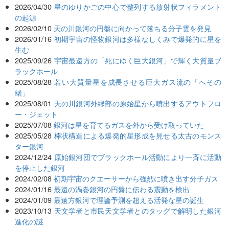
2026/04/30
星のゆりかごの中心で整列する放射状フィラメント
の起源
2026/02/10
天の川銀河の円盤に向かって落ちる分子雲を発見
2026/01/16
初期宇宙の怪物銀河は多様なしくみで爆発的に星を
生む
2025/09/26
宇宙最遠方の「死にゆく巨大銀河」で輝く大質量ブ
ラックホール
2025/08/28
若い大質量星を成長させる巨大ガス流の「へその
緒」
2025/08/01
天の川銀河外縁部の原始星から噴出するアウトフロ
ー・ジェット
2025/07/08
銀河は星を育てるガスを外から受け取っていた
2025/05/28
棒状構造による爆発的星形成を見せる太古のモンス
ター銀河
2024/12/24
原始銀河団でブラックホール活動により一斉に活動
を停止した銀河
2024/02/08
初期宇宙のクエーサーから強烈に噴き出す分子ガス
2024/01/16
最遠の渦巻銀河の円盤に伝わる震動を検出
2024/01/09
最遠方銀河で理論予測を超える活発な星の誕生
2023/10/13
天文学者と市民天文学者とのタッグで解明した銀河
進化の謎