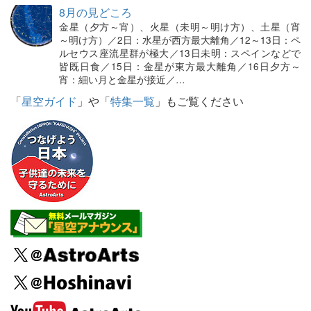
8月の見どころ
金星（夕方～宵）、火星（未明～明け方）、土星（宵
～明け方）／2日：水星が西方最大離角／12～13日：ペ
ルセウス座流星群が極大／13日未明：スペインなどで
皆既日食／15日：金星が東方最大離角／16日夕方～
宵：細い月と金星が接近／…
「
星空ガイド
」や「
特集一覧
」もご覧ください