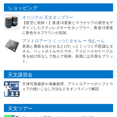
ショッピング
オリジナル 天文タンブラー
【星空に乾杯！】黄道12星座とマウナケアの星空をデ
ザインしたステンレスサーモタンブラー。黄道12星座
に新色モカブラウンが追加。
アストロアーツ くっつくタオル 〜 包むーん
表面と裏面を合わせるとぴたっとくっつく不思議なタ
オル。ペットボトルやスマホ、アイピースやケーブル
等を結び目なしで包んで収納。表面には月面をプリン
ト。
天文講習会
天体写真撮影や画像処理、アストロアーツのソフトウ
ェアの使いこなし方法などをオンラインで解説
天文ツアー