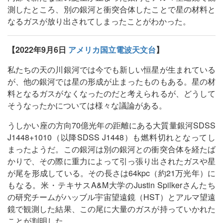
測したところ、別の銀河と衝突合体したことで星の材料と
なるガスが放り出されてしまったことがわかった。
【2022年9月6日
アメリカ国立電波天文台
】
私たちの天の川銀河では今でも新しい恒星が生まれている
が、他の銀河では星の形成が止まったものもある。星の材
料となるガスがなくなったのだと考えられるが、どうして
そうなったかについては様々な議論がある。
うしかい座の方向70億光年の距離にある大質量銀河SDSS
J1448+1010（以降SDSS J1448）も燃料切れとなってし
まったようだ。この銀河は別の銀河との衝突合体を経たば
かりで、その際に重力によって引っ張り出されたガスや星
が尾を形成している。その長さは64kpc（約21万光年）に
もなる。米・テキサスA&M大学のJustin Spilkerさんたち
の研究チームがハッブル宇宙望遠鏡（HST）とアルマ望遠
鏡で観測した結果、この尾に大量のガスが持っていかれた
ことが判明した。