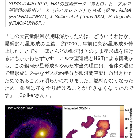
SDSS J1448+1010。HSTの観測データ（青と白）と、アルマ
望遠鏡の観測データ（赤とオレンジ）を合成（提供：ALMA
(ESO/NAOJ/NRAO), J. Spilker et al. (Texas A&M), S. Dagnello
(NRAO/AUI/NSF)）
「この大質量銀河が興味深かったのは、どういうわけか、
爆発的な星形成の直後、約7000万年前に突然星形成を停
止したことです。ほとんどの銀河はそのまま星形成を続け
るにもかかわらずです。アルマ望遠鏡とHSTによる観測か
ら、この銀河が星形成をやめた本当の理由は、合体の過程
で星形成に必要なガスの約半分が銀河間空間に放出された
ためであることが明らかになりました。燃料がなくなった
ため、銀河は星を作り続けることができなくなったので
す」（Spilkerさん）。