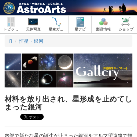
トピックス
天体写真
星空ガイド
星ナビ
製品情報
ショップ
ト
恒星・銀河
ッ
プ
材料を放り出され、星形成を止めてし
まった銀河
内部で新たな星の誕生が止まった銀河をアルマ望遠鏡で観