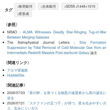
衝突銀河
合体銀河
SDSS J1448+1010
タグ
星形成
〈参照〉
NRAO：
ALMA Witnesses Deadly Star-Slinging Tug-of-War
Between Merging Galaxies
The Astrophysical Journal Letters：
Star Formation
Suppression by Tidal Removal of Cold Molecular Gas from an
Intermediate-Redshift Massive Post-starburst Galaxy
論文
〈関連リンク〉
アルマ望遠鏡
HubbleSite
関連記事
2026/07/23
「星の卵」を形づくる物質の速度差から星の誕生に
迫る
2026/07/21
「ステファンの五つ子」が持つ、星を生みやすいガ
ス、生みにくいガス