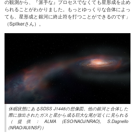
の観測から、『派手な』プロセスでなくても星形成を止め
られることがわかりました。もっとゆっくりな合体によっ
ても、星形成と銀河に終止符を打つことができるのです」
（Spilkerさん）。
休眠状態にあるSDSS J1448の想像図。他の銀河と合体した
際に放出されたガスと星から成る巨大な尾が近くに見られる
（提供：ALMA (ESO/NAOJ/NRAO), S.Dagnello
(NRAO/AUI/NSF)）