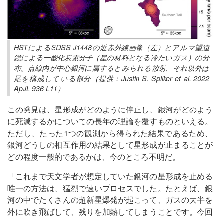
HSTによるSDSS J1448の近赤外線画像（左）とアルマ望遠
鏡による一酸化炭素分子（星の材料となる冷たいガス）の分
布。点線内が中心銀河に属するとみられる放射、それ以外は
尾を構成している部分（提供：Justin S. Spilker et al. 2022
ApJL 936 L11）
この発見は、星形成がどのように停止し、銀河がどのよう
に死滅するかについての長年の理論を覆すものといえる。
ただし、たった1つの観測から得られた結果であるため、
銀河どうしの相互作用の結果として星形成が止まることが
どの程度一般的であるかは、今のところ不明だ。
「これまで天文学者が想定していた銀河の星形成を止める
唯一の方法は、猛烈で速いプロセスでした。たとえば、銀
河の中でたくさんの超新星爆発が起こって、ガスの大半を
外に吹き飛ばして、残りを加熱してしまうことです。今回