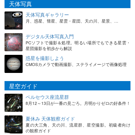
天体写真
天体写真ギャラリー
月、惑星、彗星、星雲・星団、天の川、星景、…
デジタル天体写真入門
PCソフトで撮影＆処理。明るい場所でもできる星雲・
星団撮影を初歩から解説
惑星を撮影しよう
CMOSカメラで動画撮影、ステライメージで画像処理
星空ガイド
ペルセウス座流星群
8月12～13日が一番の見ごろ。月明かりゼロの好条件！
夏休み 天体観察ガイド
夏の大三角、天の川、流星群、星空撮影。初級者向け
の観察ガイド