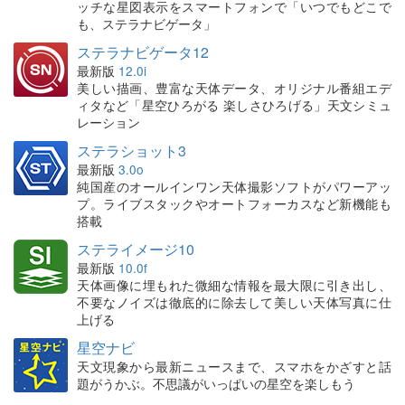
ッチな星図表示をスマートフォンで「いつでもどこで
も、ステラナビゲータ」
ステラナビゲータ12
最新版
12.0i
美しい描画、豊富な天体データ、オリジナル番組エデ
ィタなど「星空ひろがる 楽しさひろげる」天文シミュ
レーション
ステラショット3
最新版
3.0o
純国産のオールインワン天体撮影ソフトがパワーアッ
プ。ライブスタックやオートフォーカスなど新機能も
搭載
ステライメージ10
最新版
10.0f
天体画像に埋もれた微細な情報を最大限に引き出し、
不要なノイズは徹底的に除去して美しい天体写真に仕
上げる
星空ナビ
天文現象から最新ニュースまで、スマホをかざすと話
題がうかぶ。不思議がいっぱいの星空を楽しもう