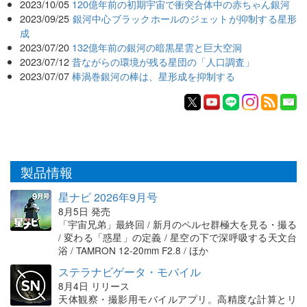
2023/10/05
120億年前の初期宇宙で衝突合体中の赤ちゃん銀河
2023/09/25
銀河中心ブラックホールのジェットが抑制する星形
成
2023/07/20
132億年前の銀河の暗黒星雲と巨大空洞
2023/07/12
昔ながらの環境が残る星団の「人口調査」
2023/07/07
棒渦巻銀河の棒は、星形成を抑制する
製品情報
星ナビ 2026年9月号
8月5日 発売
「宇宙兄弟」最終回 / 新月のペルセ群極大を見る・撮る
/ 変わる「惑星」の定義 / 星空の下で深呼吸する天文台
浴 / TAMRON 12-20mm F2.8 / ほか
ステラナビゲータ・モバイル
8月4日 リリース
天体観察・撮影用モバイルアプリ。高精度な計算とリ