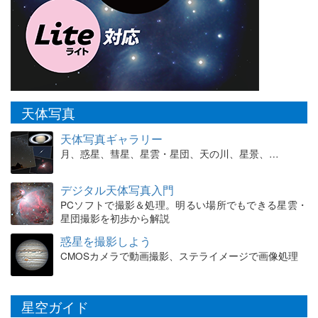
天体写真
天体写真ギャラリー
月、惑星、彗星、星雲・星団、天の川、星景、…
デジタル天体写真入門
PCソフトで撮影＆処理。明るい場所でもできる星雲・
星団撮影を初歩から解説
惑星を撮影しよう
CMOSカメラで動画撮影、ステライメージで画像処理
星空ガイド