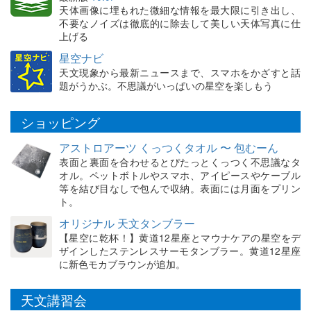
天体画像に埋もれた微細な情報を最大限に引き出し、
不要なノイズは徹底的に除去して美しい天体写真に仕
上げる
星空ナビ
天文現象から最新ニュースまで、スマホをかざすと話
題がうかぶ。不思議がいっぱいの星空を楽しもう
ショッピング
アストロアーツ くっつくタオル 〜 包むーん
表面と裏面を合わせるとぴたっとくっつく不思議なタ
オル。ペットボトルやスマホ、アイピースやケーブル
等を結び目なしで包んで収納。表面には月面をプリン
ト。
オリジナル 天文タンブラー
【星空に乾杯！】黄道12星座とマウナケアの星空をデ
ザインしたステンレスサーモタンブラー。黄道12星座
に新色モカブラウンが追加。
天文講習会