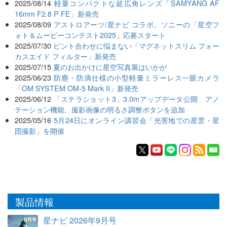
2025/08/14
軽量コンパクトな超広角レンズ「SAMYANG AF
16mm F2.8 P FE」新発売
2025/08/09
アストロアーツ/星ナビ コラボ、ソニーの「星空フ
ォト＆ムービーコンテスト2025」応募スタート
2025/07/30
ピント合わせに悩まない「マグネットスリム フォー
カスエイド フィルター」新発売
2025/07/15
夏のお出かけに星空写真展はいかが
2025/06/23
防塵・防滴仕様の小型軽量ミラーレス一眼カメラ
「OM SYSTEM OM-5 Mark II」新発売
2025/06/12
「ステラショット3」3.0mアップデータ公開 アノ
テーション機能、撮影画像の明るさ調整ボタンを追加
2025/05/16
5月24日にオンライン講習会「光害地での星雲・星
団撮影」を開催
製品情報
星ナビ 2026年9月号