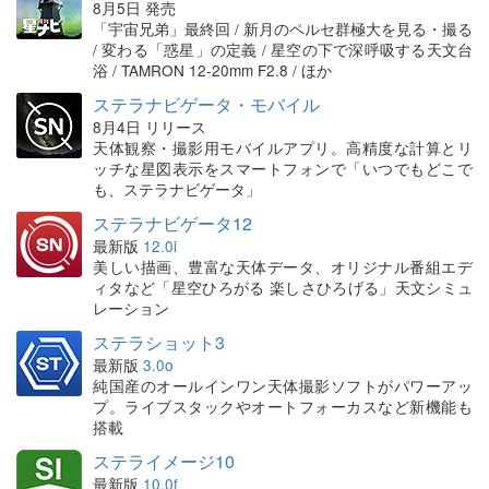
8月5日 発売
「宇宙兄弟」最終回 / 新月のペルセ群極大を見る・撮る
/ 変わる「惑星」の定義 / 星空の下で深呼吸する天文台
浴 / TAMRON 12-20mm F2.8 / ほか
ステラナビゲータ・モバイル
8月4日 リリース
天体観察・撮影用モバイルアプリ。高精度な計算とリ
ッチな星図表示をスマートフォンで「いつでもどこで
も、ステラナビゲータ」
ステラナビゲータ12
最新版
12.0i
美しい描画、豊富な天体データ、オリジナル番組エデ
ィタなど「星空ひろがる 楽しさひろげる」天文シミュ
レーション
ステラショット3
最新版
3.0o
純国産のオールインワン天体撮影ソフトがパワーアッ
プ。ライブスタックやオートフォーカスなど新機能も
搭載
ステライメージ10
最新版
10.0f