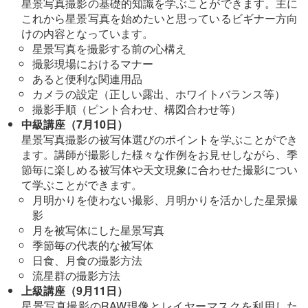
星景写真撮影の基礎的知識を学ぶことができます。主に
これから星景写真を始めたいと思っているビギナー方向
けの内容となっています。
星景写真を撮影する前の心構え
撮影現場におけるマナー
あると便利な関連用品
カメラの設定（正しい露出、ホワイトバランス等）
撮影手順（ピント合わせ、構図合わせ等）
中級講座（7月10日）
星景写真撮影の被写体選びのポイントを学ぶことができ
ます。講師が撮影した様々な作例をお見せしながら、季
節毎に楽しめる被写体や天文現象に合わせた撮影につい
て学ぶことができます。
月明かりを使わない撮影、月明かりを活かした星景撮
影
月を被写体にした星景写真
季節毎の代表的な被写体
日食、月食の撮影方法
流星群の撮影方法
上級講座（9月11日）
星景写真撮影のRAW現像とレイヤーマスクを利用した