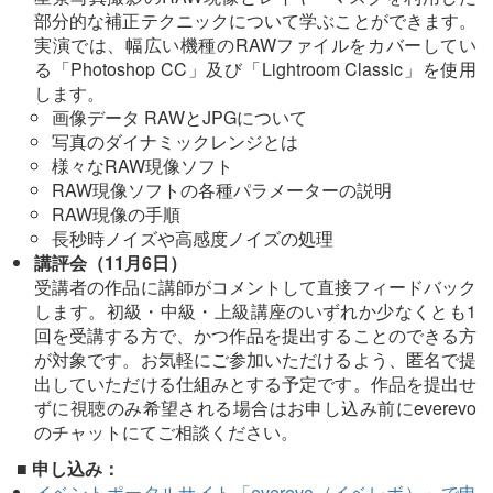
部分的な補正テクニックについて学ぶことができます。
実演では、幅広い機種のRAWファイルをカバーしてい
る「Photoshop CC」及び「Lightroom Classic」を使用
します。
画像データ RAWとJPGについて
写真のダイナミックレンジとは
様々なRAW現像ソフト
RAW現像ソフトの各種パラメーターの説明
RAW現像の手順
長秒時ノイズや高感度ノイズの処理
講評会（11月6日）
受講者の作品に講師がコメントして直接フィードバック
します。初級・中級・上級講座のいずれか少なくとも1
回を受講する方で、かつ作品を提出することのできる方
が対象です。お気軽にご参加いただけるよう、匿名で提
出していただける仕組みとする予定です。作品を提出せ
ずに視聴のみ希望される場合はお申し込み前にeverevo
のチャットにてご相談ください。
■ 申し込み：
イベントポータルサイト「everevo（イベレボ）」で申