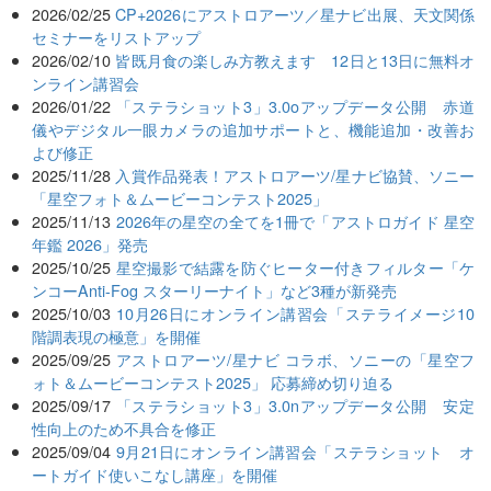
2026/02/25
CP+2026にアストロアーツ／星ナビ出展、天文関係
セミナーをリストアップ
2026/02/10
皆既月食の楽しみ方教えます 12日と13日に無料オ
ンライン講習会
2026/01/22
「ステラショット3」3.0oアップデータ公開 赤道
儀やデジタル一眼カメラの追加サポートと、機能追加・改善お
よび修正
2025/11/28
入賞作品発表！アストロアーツ/星ナビ協賛、ソニー
「星空フォト＆ムービーコンテスト2025」
2025/11/13
2026年の星空の全てを1冊で「アストロガイド 星空
年鑑 2026」発売
2025/10/25
星空撮影で結露を防ぐヒーター付きフィルター「ケ
ンコーAnti-Fog スターリーナイト」など3種が新発売
2025/10/03
10月26日にオンライン講習会「ステライメージ10
階調表現の極意」を開催
2025/09/25
アストロアーツ/星ナビ コラボ、ソニーの「星空フ
ォト＆ムービーコンテスト2025」 応募締め切り迫る
2025/09/17
「ステラショット3」3.0nアップデータ公開 安定
性向上のため不具合を修正
2025/09/04
9月21日にオンライン講習会「ステラショット オ
ートガイド使いこなし講座」を開催