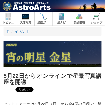
トピックス
天体写真
星空ガイド
星ナビ
製品情報
ショップ
ト
イベント
ッ
プ
5月22日からオンラインで星景写真講
座を開講
アストロアーツは5月22日（日）から全4回の日程で、星