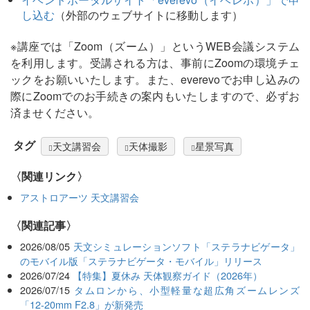
し込む
（外部のウェブサイトに移動します）
※講座では「Zoom（ズーム）」というWEB会議システム
を利用します。受講される方は、事前にZoomの環境チェ
ックをお願いいたします。また、everevoでお申し込みの
際にZoomでのお手続きの案内もいたしますので、必ずお
済ませください。
タグ
天文講習会
天体撮影
星景写真
〈関連リンク〉
アストロアーツ 天文講習会
関連記事
2026/08/05
天文シミュレーションソフト「ステラナビゲータ」
のモバイル版「ステラナビゲータ・モバイル」リリース
2026/07/24
【特集】夏休み 天体観察ガイド（2026年）
2026/07/15
タムロンから、小型軽量な超広角ズームレンズ
「12-20mm F2.8」が新発売