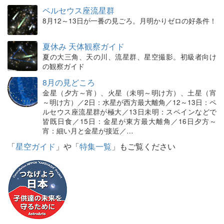
ペルセウス座流星群
8月12～13日が一番の見ごろ。月明かりゼロの好条件！
夏休み 天体観察ガイド
夏の大三角、天の川、流星群、星空撮影。初級者向け
の観察ガイド
8月の見どころ
金星（夕方～宵）、火星（未明～明け方）、土星（宵
～明け方）／2日：水星が西方最大離角／12～13日：ペ
ルセウス座流星群が極大／13日未明：スペインなどで
皆既日食／15日：金星が東方最大離角／16日夕方～
宵：細い月と金星が接近／…
「
星空ガイド
」や「
特集一覧
」もご覧ください