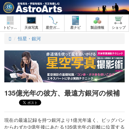
トピックス
天体写真
星空ガイド
星ナビ
製品情報
ショップ
ト
恒星・銀河
ッ
プ
135億光年の彼方、最遠方銀河の候補
現在の最遠記録を持つ銀河より1億光年遠く、ビッグバン
からわずか3億年後にあたる135億光年の距離に位置する