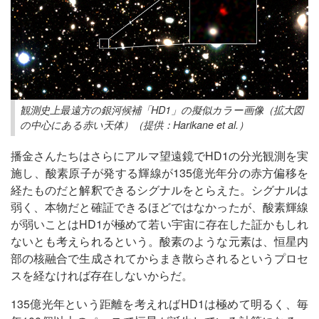
観測史上最遠方の銀河候補「HD1」の擬似カラー画像（拡大図
の中心にある赤い天体）（提供：Harikane et al.）
播金さんたちはさらにアルマ望遠鏡でHD1の分光観測を実
施し、酸素原子が発する輝線が135億光年分の赤方偏移を
経たものだと解釈できるシグナルをとらえた。シグナルは
弱く、本物だと確証できるほどではなかったが、酸素輝線
が弱いことはHD1が極めて若い宇宙に存在した証かもしれ
ないとも考えられるという。酸素のような元素は、恒星内
部の核融合で生成されてからまき散らされるというプロセ
スを経なければ存在しないからだ。
135億光年という距離を考えればHD1は極めて明るく、毎