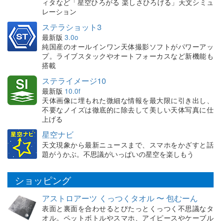
ィタなど「星空ひろがる 楽しさひろげる」天文シミュ
レーション
ステラショット3
最新版
3.0o
純国産のオールインワン天体撮影ソフトがパワーアッ
プ。ライブスタックやオートフォーカスなど新機能も
搭載
ステライメージ10
最新版
10.0f
天体画像に埋もれた微細な情報を最大限に引き出し、
不要なノイズは徹底的に除去して美しい天体写真に仕
上げる
星空ナビ
天文現象から最新ニュースまで、スマホをかざすと話
題がうかぶ。不思議がいっぱいの星空を楽しもう
ショッピング
アストロアーツ くっつくタオル 〜 包むーん
表面と裏面を合わせるとぴたっとくっつく不思議なタ
オル。ペットボトルやスマホ、アイピースやケーブル