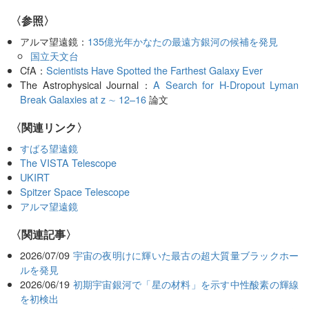
〈参照〉
アルマ望遠鏡：
135億光年かなたの最遠方銀河の候補を発見
国立天文台
CfA：
Scientists Have Spotted the Farthest Galaxy Ever
The Astrophysical Journal：
A Search for H-Dropout Lyman
Break Galaxies at z ∼ 12–16
論文
〈関連リンク〉
すばる望遠鏡
The VISTA Telescope
UKIRT
Spitzer Space Telescope
アルマ望遠鏡
関連記事
2026/07/09
宇宙の夜明けに輝いた最古の超大質量ブラックホー
ルを発見
2026/06/19
初期宇宙銀河で「星の材料」を示す中性酸素の輝線
を初検出