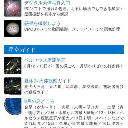
デジタル天体写真入門
PCソフトで撮影＆処理。明るい場所でもできる星雲・
星団撮影を初歩から解説
惑星を撮影しよう
CMOSカメラで動画撮影、ステライメージで画像処理
星空ガイド
ペルセウス座流星群
8月12～13日が一番の見ごろ。月明かりゼロの好条件！
夏休み 天体観察ガイド
夏の大三角、天の川、流星群、星空撮影。初級者向け
の観察ガイド
8月の見どころ
金星（夕方～宵）、火星（未明～明け方）、土星（宵
～明け方）／2日：水星が西方最大離角／12～13日：ペ
ルセウス座流星群が極大／13日未明：スペインなどで
皆既日食／15日：金星が東方最大離角／16日夕方～