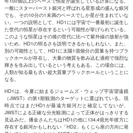
年100個以上のペースで恒星が誕生している計算になる。
一般にスターバースト銀河と呼ばれる星形成の盛んな銀河
でも、その10分の1未満のペースでしか星が生まれていな
い。一つの説明として、HD1には宇宙で一番最初に誕生し
た世代の恒星が存在するという可能性が挙げられている。
このような恒星はその後の世代に比べて紫外線の放射が強
いため、HD1の明るさを説明できるかもしれない。また、
別の可能性として、HD1に太陽1億個分の質量を持つブラ
ックホールが存在し、大量の物質を飲み込む過程で強烈な
輝きを生み出しているという考えもある。この場合には、
人類が知る最も古い超大質量ブラックホールということに
なる。
HD1は、今夏に始まるジェームズ・ウェッブ宇宙望遠鏡
（JWST）の第1期観測のターゲットに選ばれている。現
時点ではまだHD1が最遠方銀河だと確定してないが、
JWSTによる正確な分光観測によって正体がはっきりする
見込みだ。播金さんたちはHD1の他に134.4億光年彼方に
存在する銀河かもしれない「HD2」もくじら座の方向に発