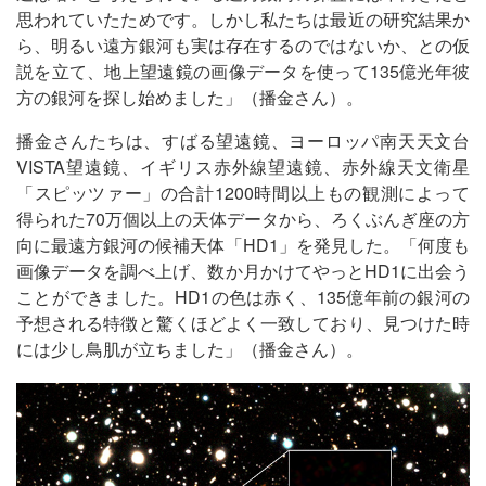
思われていたためです。しかし私たちは最近の研究結果か
ら、明るい遠方銀河も実は存在するのではないか、との仮
説を立て、地上望遠鏡の画像データを使って135億光年彼
方の銀河を探し始めました」（播金さん）。
播金さんたちは、すばる望遠鏡、ヨーロッパ南天天文台
VISTA望遠鏡、イギリス赤外線望遠鏡、赤外線天文衛星
「スピッツァー」の合計1200時間以上もの観測によって
得られた70万個以上の天体データから、ろくぶんぎ座の方
向に最遠方銀河の候補天体「HD1」を発見した。「何度も
画像データを調べ上げ、数か月かけてやっとHD1に出会う
ことができました。HD1の色は赤く、135億年前の銀河の
予想される特徴と驚くほどよく一致しており、見つけた時
には少し鳥肌が立ちました」（播金さん）。