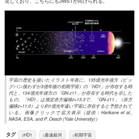
見しており、こちらにもJWSTが向けられる。
宇宙の歴史を描いたイラスト年表に、135億光年彼方（ビッ
グバン後わずか3億年後の初期宇宙）の「HD1」が存在する時
代と、134億光年彼方の「GN-z11」が存在する時代を示した
もの。「HD1」は推定赤方偏移z=13.3で、「GN-z11」（赤方
偏移z=11.0）より約1億光年遠い宇宙に存在すると予想されて
いる。画像クリックで拡大表示（提供：Harikane et al.,
NASA, ESA, and P. Oesch (Yale University)）
タグ
HD1
最遠銀河
初期宇宙