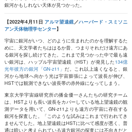
銀河かもしれない天体が見つかった。
【2022年4月11日
アルマ望遠鏡
／
ハーバード・スミソニ
アン天体物理学センター
】
宇宙に銀河がいつ、どのように生まれたのかを理解するた
めに、天文学者たちははるか昔、つまりそれだけ遠方にあ
る銀河を探し続けてきた。これまで見つかった中で最も遠
い銀河は、ハッブル宇宙望遠鏡（HST）が発見した
134億
光年彼方の銀河「GN-z11」
だ。これ以上遠くなると、銀
河から地球へ向かう光は宇宙膨張によって波長が伸び、
HSTでは観測できない波長帯の赤外線になってしまう。
東京大学宇宙線研究所の播金優一さんたちの研究チーム
は、HSTよりも長い波長をカバーしている地上望遠鏡の観
測データを用いて、GN-z11よりも遠方の宇宙に存在する
銀河を探査した。「このような試みはこれまで行われてき
ませんでした。地上望遠鏡はHSTに比べて感度が悪く、普
通は暗いと考えられている遠方銀河の探査には不向きだと