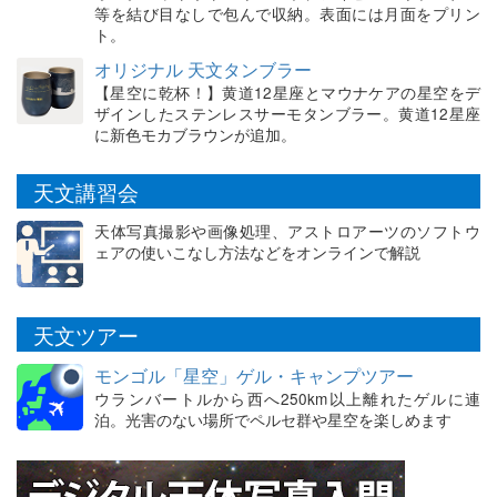
等を結び目なしで包んで収納。表面には月面をプリン
ト。
オリジナル 天文タンブラー
【星空に乾杯！】黄道12星座とマウナケアの星空をデ
ザインしたステンレスサーモタンブラー。黄道12星座
に新色モカブラウンが追加。
天文講習会
天体写真撮影や画像処理、アストロアーツのソフトウ
ェアの使いこなし方法などをオンラインで解説
天文ツアー
モンゴル「星空」ゲル・キャンプツアー
ウランバートルから西へ250km以上離れたゲルに連
泊。光害のない場所でペルセ群や星空を楽しめます