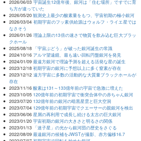
2026/06/03
宇宙誕生12億年後、銀河は「住む場所」ですでに育
ち方が違っていた
2026/05/20
観測史上最少の酸素量をもつ、宇宙初期の極小銀河
2026/03/04
初期宇宙のフッ素供給源はウォルフ・ライエ星では
なさそう
2026/01/26
理論上限の13倍の速さで物質を飲み込む巨大ブラッ
クホール
2025/08/18
「宇宙ぶどう」が破った銀河誕生の常識
2024/10/16
アルマ望遠鏡、最も遠い回転円盤銀河を発見
2024/01/09
最遠方銀河で理論予測を超える活発な星の誕生
2023/12/18
初期宇宙の銀河に予想以上に多く窒素が存在
2023/12/12
遠方宇宙に多数の活動的な大質量ブラックホールが
存在
2023/11/16
酸素は131～133億年前の宇宙で急激に増えた
2023/10/05
120億年前の初期宇宙で衝突合体中の赤ちゃん銀河
2023/07/20
132億年前の銀河の暗黒星雲と巨大空洞
2023/07/04
129億年前の初期宇宙でクエーサーの親銀河を検出
2023/06/06
星屑の再利用で成長し続ける太古の巨大銀河
2023/01/20
宇宙初期の銀河の大きさと明るさの関係
2023/01/13
「迷子星」の光から銀河団の歴史をさぐる
2022/08/09
最遠銀河の候補をJWSTが撮影、赤方偏移16.7
2022/07/07
初期宇宙で回転を始めた銀河