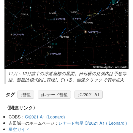
11月～12月前半の赤道座標の星図。日付横の括弧内は予想等
級。彗星は模式的に表現している。画像クリックで表示拡大
タグ
彗星
レナード彗星
C/2021 A1
〈関連リンク〉
COBS：
C/2021 A1 (Leonard)
吉田誠一のホームページ：
レナード彗星 C/2021 A1 ( Leonard )
星空ガイド