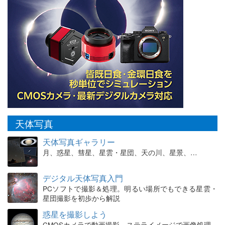
天体写真
天体写真ギャラリー
月、惑星、彗星、星雲・星団、天の川、星景、…
デジタル天体写真入門
PCソフトで撮影＆処理。明るい場所でもできる星雲・
星団撮影を初歩から解説
惑星を撮影しよう
CMOSカメラで動画撮影、ステライメージで画像処理