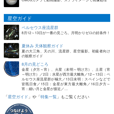
星空ガイド
ペルセウス座流星群
8月12～13日が一番の見ごろ。月明かりゼロの好条件！
夏休み 天体観察ガイド
夏の大三角、天の川、流星群、星空撮影。初級者向け
の観察ガイド
8月の見どころ
金星（夕方～宵）、火星（未明～明け方）、土星（宵
～明け方）／2日：水星が西方最大離角／12～13日：ペ
ルセウス座流星群が極大／13日未明：スペインなどで
皆既日食／15日：金星が東方最大離角／16日夕方～
宵：細い月と金星が接近／…
「
星空ガイド
」や「
特集一覧
」もご覧ください