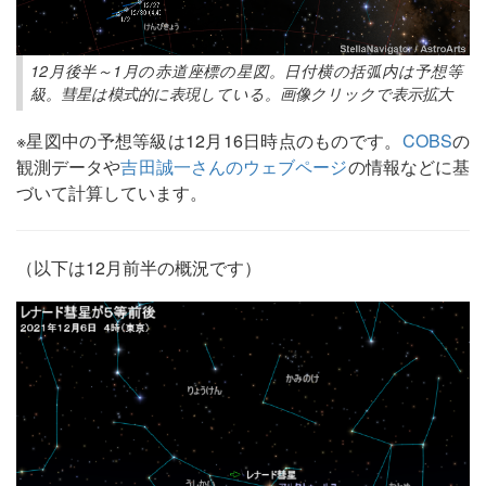
12月後半～1月の赤道座標の星図。日付横の括弧内は予想等
級。彗星は模式的に表現している。画像クリックで表示拡大
※星図中の予想等級は12月16日時点のものです。
COBS
の
観測データや
吉田誠一さんのウェブページ
の情報などに基
づいて計算しています。
（以下は12月前半の概況です）