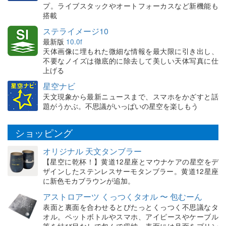
プ。ライブスタックやオートフォーカスなど新機能も
搭載
ステライメージ10
最新版
10.0f
天体画像に埋もれた微細な情報を最大限に引き出し、
不要なノイズは徹底的に除去して美しい天体写真に仕
上げる
星空ナビ
天文現象から最新ニュースまで、スマホをかざすと話
題がうかぶ。不思議がいっぱいの星空を楽しもう
ショッピング
オリジナル 天文タンブラー
【星空に乾杯！】黄道12星座とマウナケアの星空をデ
ザインしたステンレスサーモタンブラー。黄道12星座
に新色モカブラウンが追加。
アストロアーツ くっつくタオル 〜 包むーん
表面と裏面を合わせるとぴたっとくっつく不思議なタ
オル。ペットボトルやスマホ、アイピースやケーブル
等を結び目なしで包んで収納。表面には月面をプリン