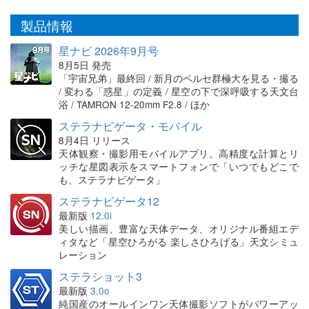
製品情報
星ナビ 2026年9月号
8月5日 発売
「宇宙兄弟」最終回 / 新月のペルセ群極大を見る・撮る
/ 変わる「惑星」の定義 / 星空の下で深呼吸する天文台
浴 / TAMRON 12-20mm F2.8 / ほか
ステラナビゲータ・モバイル
8月4日 リリース
天体観察・撮影用モバイルアプリ。高精度な計算とリ
ッチな星図表示をスマートフォンで「いつでもどこで
も、ステラナビゲータ」
ステラナビゲータ12
最新版
12.0i
美しい描画、豊富な天体データ、オリジナル番組エデ
ィタなど「星空ひろがる 楽しさひろげる」天文シミュ
レーション
ステラショット3
最新版
3.0o
純国産のオールインワン天体撮影ソフトがパワーアッ