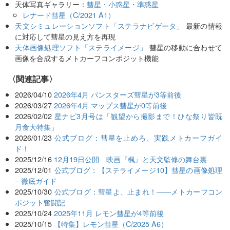
天体写真ギャラリー：
彗星・小惑星・準惑星
レナード彗星（C/2021 A1）
天文シミュレーションソフト「ステラナビゲータ」
最新の情報
に対応して彗星の見え方を再現
天体画像処理ソフト「ステライメージ」
彗星の移動に合わせて
画像を合成するメトカーフコンポジット機能
関連記事
2026/04/10
2026年4月 パンスターズ彗星が3等前後
2026/03/27
2026年4月 マップス彗星が0等前後
2026/02/02
星ナビ3月号は「観望から撮影まで！ひな祭り皆既
月食大特集」
2026/01/23
公式ブログ：彗星を止めろ、実践メトカーフガイ
ド！
2025/12/16
12月19日公開 映画『楓』と天文監修の舞台裏
2025/12/01
公式ブログ：【ステライメージ10】彗星の画像処理
– 徹底ガイド
2025/10/30
公式ブログ：彗星よ、止まれ！――メトカーフコン
ポジット奮闘記
2025/10/24
2025年11月 レモン彗星が4等前後
2025/10/15
【特集】レモン彗星（C/2025 A6）