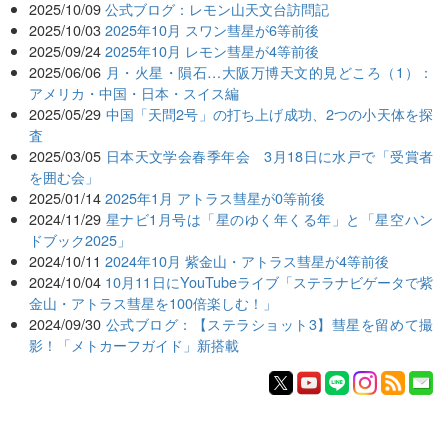
2025/10/09
公式ブログ：レモン山天文台訪問記
2025/10/03
2025年10月 スワン彗星が6等前後
2025/09/24
2025年10月 レモン彗星が4等前後
2025/06/06
月・火星・隕石…大阪万博天文的見どころ（1）：
アメリカ・中国・日本・スイス編
2025/05/29
中国「天問2号」の打ち上げ成功、2つの小天体を探
査
2025/03/05
日本天文学会春季年会 3月18日に水戸で「受賞者
を囲む会」
2025/01/14
2025年1月 アトラス彗星が0等前後
2024/11/29
星ナビ1月号は「星のゆく年くる年」と「星空ハン
ドブック2025」
2024/10/11
2024年10月 紫金山・アトラス彗星が4等前後
2024/10/04
10月11日にYouTubeライブ「ステラナビゲータで紫
金山・アトラス彗星を100倍楽しむ！」
2024/09/30
公式ブログ：【ステラショット3】彗星を留めて撮
影！「メトカーフガイド」新搭載