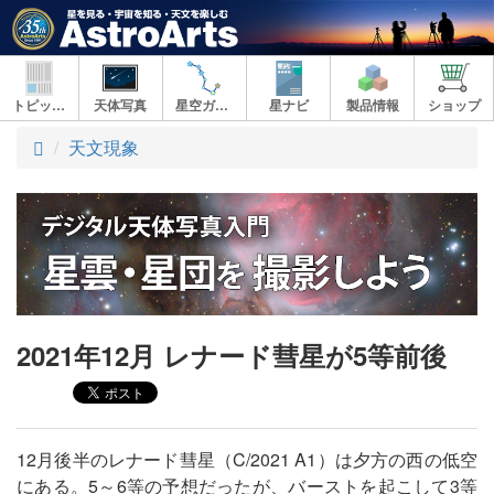
トピックス
天体写真
星空ガイド
星ナビ
製品情報
ショップ
ト
天文現象
ッ
プ
2021年12月 レナード彗星が5等前後
12月後半のレナード彗星（C/2021 A1）は夕方の西の低空
にある。5～6等の予想だったが、バーストを起こして3等