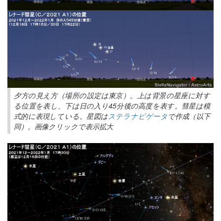
夕方の見え方（場所の設定は東京）。上は背景の星座に対す
る位置を表し、下は日の入り45分後の高度を表す。彗星は模
式的に表現している。星図は
ステラナビゲータ
で作成（以下
同）。画像クリックで表示拡大