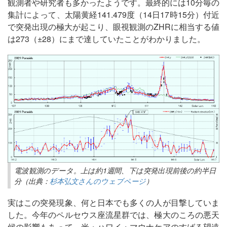
観測者や研究者も多かったようです。最終的には10分毎の
集計によって、太陽黄経141.479度（14日17時15分）付近
で突発出現の極大が起こり、眼視観測のZHRに相当する値
は273（±28）にまで達していたことがわかりました。
電波観測のデータ。上は約1週間、下は突発出現前後の約半日
分（出典：
杉本弘文さんのウェブページ
）
実はこの突発現象、何と日本でも多くの人が目撃していま
した。今年のペルセウス座流星群では、極大のころの悪天
候の影響もあって、米・ハワイ・マウナケアのすばる望遠