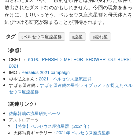
放出されたダストなのかもしれません。今回の現象をきっ
かけに、よりいっそう、ペルセウス座流星群と母天体とを
結びつける研究が深まることが期待されます。
タグ
ペルセウス座流星群
流星
流れ星
〈参照〉
CBET：
5016: PERSEID METEOR SHOWER OUTBURST
2021
IMO：
Perseids 2021 campaign
杉本弘文さん：
2021 ペルセウス座流星群
すばる望遠鏡：
すばる望遠鏡の星空ライブカメラが捉えたペル
セウス座流星群
〈関連リンク〉
佐藤幹哉の流星研究ページ
アストロアーツ：
【特集】ペルセウス座流星群（2021年）
天体写真ギャラリー：
2021年 ペルセウス座流星群