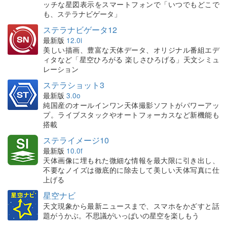
ッチな星図表示をスマートフォンで「いつでもどこで
も、ステラナビゲータ」
ステラナビゲータ12
最新版
12.0i
美しい描画、豊富な天体データ、オリジナル番組エデ
ィタなど「星空ひろがる 楽しさひろげる」天文シミュ
レーション
ステラショット3
最新版
3.0o
純国産のオールインワン天体撮影ソフトがパワーアッ
プ。ライブスタックやオートフォーカスなど新機能も
搭載
ステライメージ10
最新版
10.0f
天体画像に埋もれた微細な情報を最大限に引き出し、
不要なノイズは徹底的に除去して美しい天体写真に仕
上げる
星空ナビ
天文現象から最新ニュースまで、スマホをかざすと話
題がうかぶ。不思議がいっぱいの星空を楽しもう