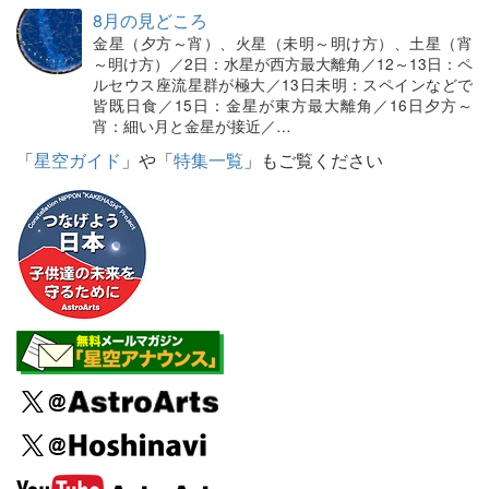
8月の見どころ
金星（夕方～宵）、火星（未明～明け方）、土星（宵
～明け方）／2日：水星が西方最大離角／12～13日：ペ
ルセウス座流星群が極大／13日未明：スペインなどで
皆既日食／15日：金星が東方最大離角／16日夕方～
宵：細い月と金星が接近／…
「
星空ガイド
」や「
特集一覧
」もご覧ください