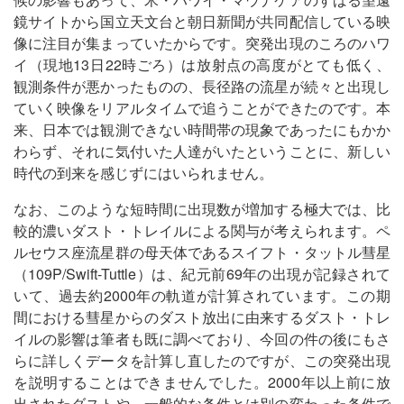
鏡サイトから国立天文台と朝日新聞が共同配信している映
像に注目が集まっていたからです。突発出現のころのハワ
イ（現地13日22時ごろ）は放射点の高度がとても低く、
観測条件が悪かったものの、長径路の流星が続々と出現し
ていく映像をリアルタイムで追うことができたのです。本
来、日本では観測できない時間帯の現象であったにもかか
わらず、それに気付いた人達がいたということに、新しい
時代の到来を感じずにはいられません。
なお、このような短時間に出現数が増加する極大では、比
較的濃いダスト・トレイルによる関与が考えられます。ペ
ルセウス座流星群の母天体であるスイフト・タットル彗星
（109P/Swift-Tuttle）は、紀元前69年の出現が記録されて
いて、過去約2000年の軌道が計算されています。この期
間における彗星からのダスト放出に由来するダスト・トレ
イルの影響は筆者も既に調べており、今回の件の後にもさ
らに詳しくデータを計算し直したのですが、この突発出現
を説明することはできませんでした。2000年以上前に放
出されたダストや、一般的な条件とは別の変わった条件で