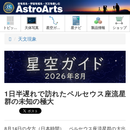
トピックス
天体写真
星空ガイド
星ナビ
製品情報
ショップ
ト
天文現象
ッ
プ
1日半遅れで訪れたペルセウス座流星
群の未知の極大
8月14日の夕方（日本時間）、ペルセウス座流星群の大出