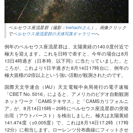
ペルセウス座流星群（撮影：
Inehachiさん
）。画像クリック
で
ペルセウス座流星群の天体写真ギャラリー
へ
例年のペルセウス座流星群は、太陽黄経の140.0度付近で
極大を迎えます。これを日時で表すと、今年の場合は8月
13日4時過ぎ（日本時、以下同）に当たっていました。と
ころが、これより1日半過ぎた8月14日17時台に、例年の
極大規模の2倍以上という強い活動が観測されたのです。
国際天文学連合（IAU）天文電報中央局発行の電子速報
「CBET No. 5016」によると、アメリカのビデオ自動観測
ネットワーク「CAMSテキサス」と「CAMSカリフォルニ
ア」が、8月14日15時～20時にペルセウス座流星群の突発
出現（アウトバースト）を検出しました。極大は太陽黄経
141.474度（±0.005度）で、これは8月14日17.2時（17時
12分）に相当します。ローレンツ分布曲線にフィットさせ