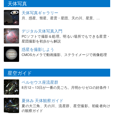
天体写真
天体写真ギャラリー
月、惑星、彗星、星雲・星団、天の川、星景、…
デジタル天体写真入門
PCソフトで撮影＆処理。明るい場所でもできる星雲・
星団撮影を初歩から解説
惑星を撮影しよう
CMOSカメラで動画撮影、ステライメージで画像処理
星空ガイド
ペルセウス座流星群
8月12～13日が一番の見ごろ。月明かりゼロの好条件！
夏休み 天体観察ガイド
夏の大三角、天の川、流星群、星空撮影。初級者向け
の観察ガイド