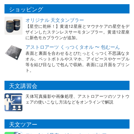
ショッピング
オリジナル 天文タンブラー
【星空に乾杯！】黄道12星座とマウナケアの星空をデ
ザインしたステンレスサーモタンブラー。黄道12星座
に新色モカブラウンが追加。
アストロアーツ くっつくタオル 〜 包むーん
表面と裏面を合わせるとぴたっとくっつく不思議なタ
オル。ペットボトルやスマホ、アイピースやケーブル
等を結び目なしで包んで収納。表面には月面をプリン
ト。
天文講習会
天体写真撮影や画像処理、アストロアーツのソフトウ
ェアの使いこなし方法などをオンラインで解説
天文ツアー