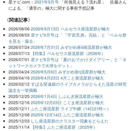
星ナビ.com：
2021年9月号
「何個見える？流れ星」 佐藤さん
による、「通常の」極大に関する事前予想記事
関連記事
2026/08/06
2026年8月13日 ペルセウス座流星群が極大
2026/08/03
星ナビ9月号は「『宇宙兄弟』完結」と「ペルセ群
を見る・撮る」
2026/07/24
2026年7月31日 みずがめ座δ南流星群が極大
2026/07/13
【特集】ペルセウス座流星群（2026年）
2026/07/01
星ナビ8月号は「夏のおでかけダイアリー」と「ネ
ットワークカメラで火球をゲット」
2026/04/24
2026年5月6日 みずがめ座η流星群が極大
2026/04/16
2026年4月23日 4月こと座流星群が極大
2026/02/12
すばる望遠鏡のライブカメラがとらえた流星の研究
論文を一挙掲載
2025/12/25
2026年1月4日 しぶんぎ座流星群が極大
2025/12/16
2025年12月23日 こぐま座流星群が極大
2025/12/11
ふたご座流星群 ライブ中継（14日21時～）
2025/12/08
2025年12月14日 ふたご座流星群が極大
2025/12/03
しし座流星群のクラスター現象をとらえた
2025/11/14
【特集】ふたご座流星群（2025年）