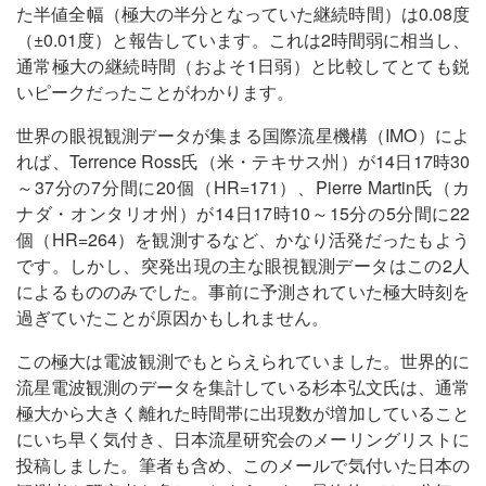
た半値全幅（極大の半分となっていた継続時間）は0.08度
（±0.01度）と報告しています。これは2時間弱に相当し、
通常極大の継続時間（およそ1日弱）と比較してとても鋭
いピークだったことがわかります。
世界の眼視観測データが集まる国際流星機構（IMO）によ
れば、Terrence Ross氏（米・テキサス州）が14日17時30
～37分の7分間に20個（HR=171）、Pierre Martin氏（カ
ナダ・オンタリオ州）が14日17時10～15分の5分間に22
個（HR=264）を観測するなど、かなり活発だったもよう
です。しかし、突発出現の主な眼視観測データはこの2人
によるもののみでした。事前に予測されていた極大時刻を
過ぎていたことが原因かもしれません。
この極大は電波観測でもとらえられていました。世界的に
流星電波観測のデータを集計している杉本弘文氏は、通常
極大から大きく離れた時間帯に出現数が増加していること
にいち早く気付き、日本流星研究会のメーリングリストに
投稿しました。筆者も含め、このメールで気付いた日本の