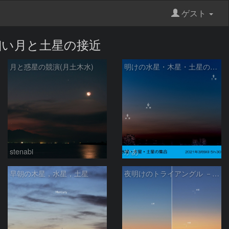
ゲスト
 細い月と土星の接近
月と惑星の競演(月土木水)
明けの水星・木星・土星の集合
stenabi
かあ
早朝の木星，水星，土星
夜明けのトライアングル － 水星・木星・土星（2）