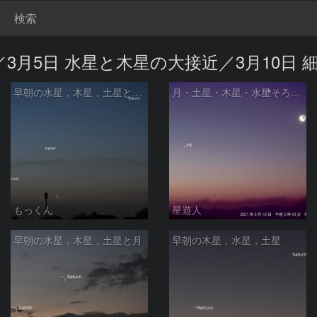
検索
近／3月5日 水星と木星の大接近／3月10日
早朝の水星，木星，土星と月齢27.1の月
月・土星・木星・水星そろい踏み
もっくん
星遊人
早朝の水星，木星，土星と月
早朝の木星，水星，土星