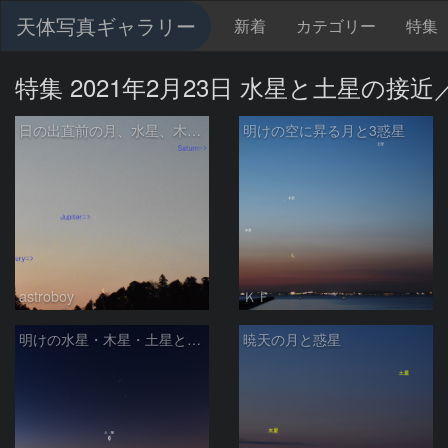
天体写真ギャラリー
新着
カテゴリー
特集
特集 2021年2月23日 水星と土星の接
日の出直前の月、水星、木星、土星
明けの空に昇る月と3惑星
astroboy
ＫＦ
明けの水星・木星・土星と月(月齢25.02)の集合
暁天の月と惑星