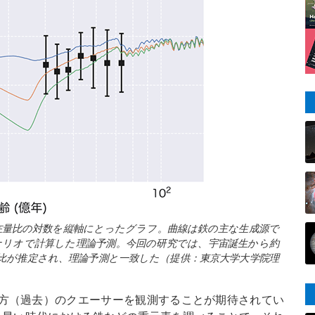
在量比の対数を縦軸にとったグラフ。曲線は鉄の主な生成源で
ナリオで計算した理論予測。今回の研究では、宇宙誕生から約
比が推定され、理論予測と一致した（提供：東京大学大学院理
方（過去）のクエーサーを観測することが期待されてい