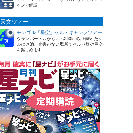
インで解説
天文ツアー
モンゴル「星空」ゲル・キャンプツアー
ウランバートルから西へ250km以上離れたゲ
ルに連泊。光害のない場所でペルセ群や星空
を楽しめます