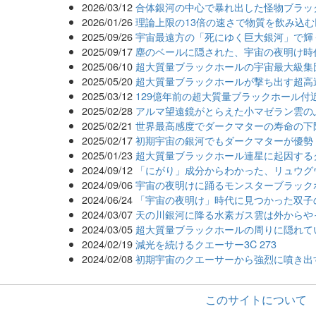
2026/03/12
合体銀河の中心で暴れ出した怪物ブラッ
2026/01/26
理論上限の13倍の速さで物質を飲み込
2025/09/26
宇宙最遠方の「死にゆく巨大銀河」で輝
2025/09/17
塵のベールに隠された、宇宙の夜明け時
2025/06/10
超大質量ブラックホールの宇宙最大級集
2025/05/20
超大質量ブラックホールが撃ち出す超高
2025/03/12
129億年前の超大質量ブラックホール付
2025/02/28
アルマ望遠鏡がとらえた小マゼラン雲の
2025/02/21
世界最高感度でダークマターの寿命の下
2025/02/17
初期宇宙の銀河でもダークマターが優勢
2025/01/23
超大質量ブラックホール連星に起因する
2024/09/12
「にがり」成分からわかった、リュウグ
2024/09/06
宇宙の夜明けに踊るモンスターブラック
2024/06/24
「宇宙の夜明け」時代に見つかった双子
2024/03/07
天の川銀河に降る水素ガス雲は外からや
2024/03/05
超大質量ブラックホールの周りに隠れて
2024/02/19
減光を続けるクエーサー3C 273
2024/02/08
初期宇宙のクエーサーから強烈に噴き出
このサイトについて