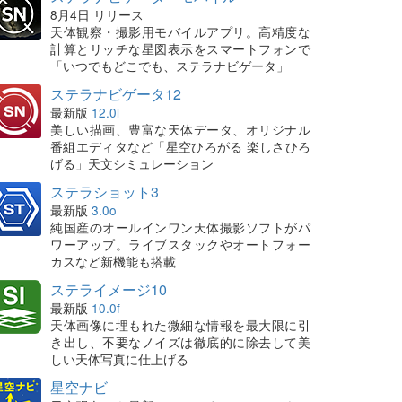
8月4日 リリース
天体観察・撮影用モバイルアプリ。高精度な
計算とリッチな星図表示をスマートフォンで
「いつでもどこでも、ステラナビゲータ」
ステラナビゲータ12
最新版
12.0i
美しい描画、豊富な天体データ、オリジナル
番組エディタなど「星空ひろがる 楽しさひろ
げる」天文シミュレーション
ステラショット3
最新版
3.0o
純国産のオールインワン天体撮影ソフトがパ
ワーアップ。ライブスタックやオートフォー
カスなど新機能も搭載
ステライメージ10
最新版
10.0f
天体画像に埋もれた微細な情報を最大限に引
き出し、不要なノイズは徹底的に除去して美
しい天体写真に仕上げる
星空ナビ