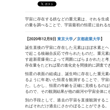
宇宙に存在する鉄などの重元素は、それを生成
の量を調べることで、宇宙最初の恒星に迫れる
【2020年12月9日
東京大学
／
京都産業大学
】
誕生直後の宇宙に存在した元素はほぼ水素とヘ
で起こる核融合反応で作られたものだ。重元素
す超新星爆発によって周囲にばらまかれたと考
存在量をたどれば星の進化史を間接的に調査で
恒星の表面の組成は、誕生時に存在した重元素
るように年老いた恒星を観測することで、宇宙
た。しかし、恒星の年齢を正確に見積もるのは
るので、その観測結果が他の銀河や宇宙全体に
別の手段として、過去の宇宙を直接観測するこ
ればそれだけ過去にさかのぼることができる。