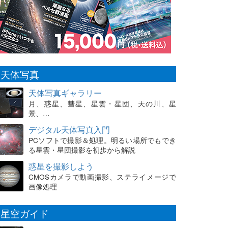
天体写真
天体写真ギャラリー
月、惑星、彗星、星雲・星団、天の川、星
景、…
デジタル天体写真入門
PCソフトで撮影＆処理。明るい場所でもでき
る星雲・星団撮影を初歩から解説
惑星を撮影しよう
CMOSカメラで動画撮影、ステライメージで
画像処理
星空ガイド