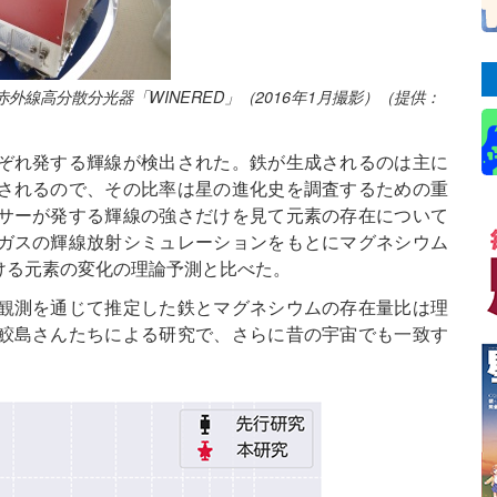
線高分散分光器「WINERED」（2016年1月撮影）（提供：
ぞれ発する輝線が検出された。鉄が生成されるのは主に
されるので、その比率は星の進化史を調査するための重
サーが発する輝線の強さだけを見て元素の存在について
ガスの輝線放射シミュレーションをもとにマグネシウム
ける元素の変化の理論予測と比べた。
観測を通じて推定した鉄とマグネシウムの存在量比は理
鮫島さんたちによる研究で、さらに昔の宇宙でも一致す