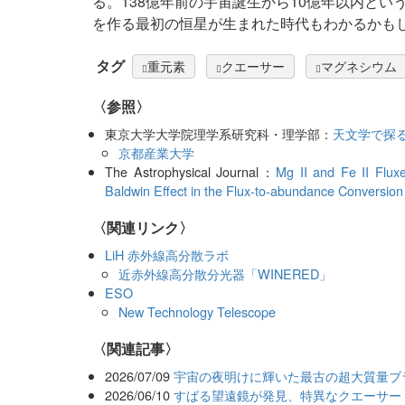
る。138億年前の宇宙誕生から10億年以内と
を作る最初の恒星が生まれた時代もわかるかも
タグ
重元素
クエーサー
マグネシウム
〈参照〉
東京大学大学院理学系研究科・理学部：
天文学で探
京都産業大学
The Astrophysical Journal：
Mg II and Fe II Flux
Baldwin Effect in the Flux-to-abundance Conversio
〈関連リンク〉
LiH 赤外線高分散ラボ
近赤外線高分散分光器「WINERED」
ESO
New Technology Telescope
関連記事
2026/07/09
宇宙の夜明けに輝いた最古の超大質量ブ
2026/06/10
すばる望遠鏡が発見、特異なクエーサー