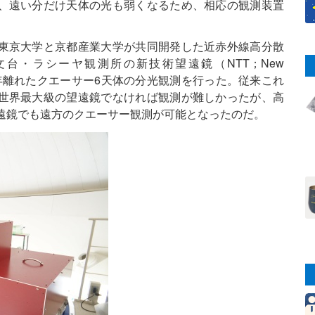
、遠い分だけ天体の光も弱くなるため、相応の観測装置
東京大学と京都産業大学が共同開発した近赤外線高分散
文台・ラシーヤ観測所の新技術望遠鏡（NTT；New
約100億光年離れたクエーサー6天体の分光観測を行った。従来これ
世界最大級の望遠鏡でなければ観測が難しかったが、高
望遠鏡でも遠方のクエーサー観測が可能となったのだ。