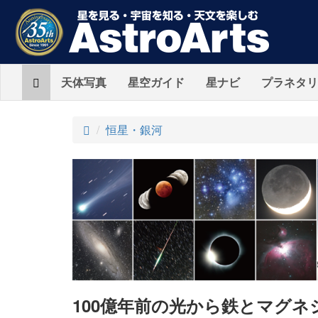
Home
天体写真
星空ガイド
星ナビ
プラネタリ
ト
恒星・銀河
ッ
プ
100億年前の光から鉄とマグ