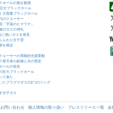
クホールの風を観測
む巨大ブラックホール
く大質量ブラックホール
代のクエーサー
団「宇宙のヒマラヤ」
速のガスの弾丸
近に熱いガスを発見
ふんわり分子雲
限を推定
クエーサーの周期的光度変動
ウ母天体の鉱物と水の歴史
ホールの祖先
の巨大ブラックホール
って来た
いたプラズマガスの2つのリング
す分子ガス
お問い合わせ
個人情報の取り扱い
プレスリリース一覧
会