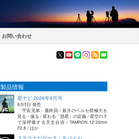
お問い合わせ
製品情報
星ナビ 2026年9月号
8月5日 発売
「宇宙兄弟」最終回 / 新月のペルセ群極大を
見る・撮る / 変わる「惑星」の定義 / 星空の下
で深呼吸する天文台浴 / TAMRON 12-20mm
F2.8 / ほか
ステラナビゲータ・モバイル