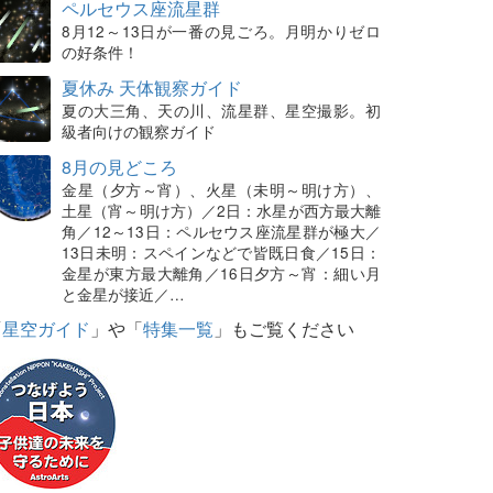
ペルセウス座流星群
8月12～13日が一番の見ごろ。月明かりゼロ
の好条件！
夏休み 天体観察ガイド
夏の大三角、天の川、流星群、星空撮影。初
級者向けの観察ガイド
8月の見どころ
金星（夕方～宵）、火星（未明～明け方）、
土星（宵～明け方）／2日：水星が西方最大離
角／12～13日：ペルセウス座流星群が極大／
13日未明：スペインなどで皆既日食／15日：
金星が東方最大離角／16日夕方～宵：細い月
と金星が接近／…
「
星空ガイド
」や「
特集一覧
」もご覧ください