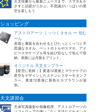
天文現象から最新ニュースまで、スマホをか
ざすと話題がうかぶ。不思議がいっぱいの星
空を楽しもう
ショッピング
アストロアーツ くっつくタオル 〜 包む
ーん
表面と裏面を合わせるとぴたっとくっつく不
思議なタオル。ペットボトルやスマホ、アイ
ピースやケーブル等を結び目なしで包んで収
納。表面には月面をプリント。
オリジナル 天文タンブラー
【星空に乾杯！】黄道12星座とマウナケアの
星空をデザインしたステンレスサーモタンブ
ラー。黄道12星座に新色モカブラウンが追
加。
天文講習会
天体写真撮影や画像処理、アストロアーツの
ソフトウェアの使いこなし方法などをオンラ