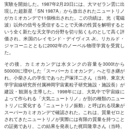
実験を開始した。1987年2月23日には、大マゼラン雲に出
現した超新星「SN 1987A」から放出されたニュートリノ
がカミオカンデで11個検出された。この功績は、光（電磁
波）以外の信号を受信することで天体の性質を解明すると
いう全く新たな天文学の分野を切り拓くものとして高く評
価され、米国のレイモンド・デイヴィス Jr.、リカルド・
ジャコーニとともに2002年のノーベル物理学賞を受賞し
た。
その後、カミオカンデは水タンクの容量を3000tから
50000tに増やした「スーパーカミオカンデ」へと引き継が
れ、小柴さんの学生であった戸塚洋二さん（当時、東京大
学宇宙線研究所付属神岡宇宙素粒子研究施設・施設長）が
建設・観測を主導した。1998年には、大気中で宇宙線に
よって作られる「大気ニュートリノ」が別の種類のニュー
トリノに変化する「ニュートリノ振動」と呼ばれる現象が
スーパーカミオカンデで確認された。これは、質量ゼロと
されてきたニュートリノが実際には有限の質量を持つこと
の証拠であり、この結果を発表した梶田隆章さん（当時、