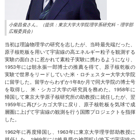
小柴昌俊さん。（提供：東京大学大学院理学系研究科・理学部
広報委員会）
当初は理論物理学の研究を志したが、当時最先端だった、
原子核乾板を用いて宇宙線の高エネルギー粒子を観測する
実験の面白さに惹かれて素粒子実験に携わるようになり、
1953年には朝永振一郎博士の推薦を得て、原子核乾板の
実験で世界をリードしていた米・ロチェスター大学大学院
に留学した。留学からわずか1年8か月で同大学院の博士号
を取得し、米・シカゴ大学の研究員を務めた。1958年に
帰国して東京大学原子核研究所の助教授に就任したが、翌
1959年に再びシカゴ大学に戻り、原子核乾板を気球で成
層圏に上げて宇宙線の観測を行う国際プロジェクトを指揮
した。
1962年に再度帰国し、1963年に東京大学理学部助教授に
就任した。1969年には岐阜県の神岡鉱山地下で宇宙線の