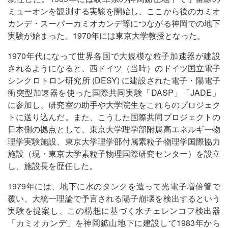
ミューオンを観測する実験を開始し、ここから後のカミオ
カンデ・スーパーカミオカンデ等につながる神岡での地下
実験が始まった。1970年には東京大学教授となった。
1970年代になって世界各国で大規模な粒子加速器が建設
されるようになると、西ドイツ（当時）のドイツ国立電子
シンクロトロン研究所 (DESY) に建設された電子・陽電子
衝突型加速器を使った国際共同実験「DASP」「JADE」
に参加し、研究室の助手や大学院生をこれらのプロジェク
トに送り込んだ。また、こうした国際共同プロジェクトの
日本側の拠点として、東京大学理学部附属高エネルギー物
理学実験施設、東京大学理学部付属素粒子物理学国際協力
施設（現・東京大学素粒子物理国際研究センター）を設立
し、施設長を歴任した。
1979年には、地下に水のタンクを造って光電子増倍管で
覆い、大統一理論で予言される陽子崩壊を検出するという
実験を提案し、この構想に基づく水チェレンコフ検出器
「カミオカンデ」を神岡鉱山地下に建設して1983年から