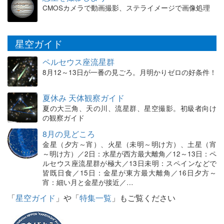
CMOSカメラで動画撮影、ステライメージで画像処理
星空ガイド
ペルセウス座流星群
8月12～13日が一番の見ごろ。月明かりゼロの好条件！
夏休み 天体観察ガイド
夏の大三角、天の川、流星群、星空撮影。初級者向け
の観察ガイド
8月の見どころ
金星（夕方～宵）、火星（未明～明け方）、土星（宵
～明け方）／2日：水星が西方最大離角／12～13日：ペ
ルセウス座流星群が極大／13日未明：スペインなどで
皆既日食／15日：金星が東方最大離角／16日夕方～
宵：細い月と金星が接近／…
「
星空ガイド
」や「
特集一覧
」もご覧ください