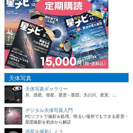
天体写真
天体写真ギャラリー
月、惑星、彗星、星雲・星団、天の川、星景、…
デジタル天体写真入門
PCソフトで撮影＆処理。明るい場所でもできる星雲・
星団撮影を初歩から解説
惑星を撮影しよう