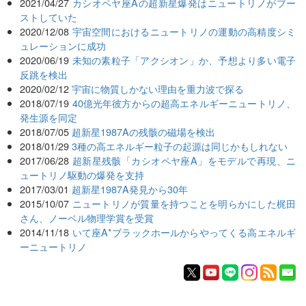
2021/04/27
カシオペヤ座Aの超新星爆発はニュートリノがブー
ストしていた
2020/12/08
宇宙空間におけるニュートリノの運動の高精度シミ
ュレーションに成功
2020/06/19
未知の素粒子「アクシオン」か、予想より多い電子
反跳を検出
2020/02/12
宇宙に物質しかない理由を重力波で探る
2018/07/19
40億光年彼方からの超高エネルギーニュートリノ、
発生源を同定
2018/07/05
超新星1987Aの残骸の磁場を検出
2018/01/29
3種の高エネルギー粒子の起源は同じかもしれない
2017/06/28
超新星残骸「カシオペヤ座A」をモデルで再現、ニ
ュートリノ駆動の爆発を支持
2017/03/01
超新星1987A発見から30年
2015/10/07
ニュートリノが質量を持つことを明らかにした梶田
さん、ノーベル物理学賞を受賞
2014/11/18
いて座A*ブラックホールからやってくる高エネルギ
ーニュートリノ