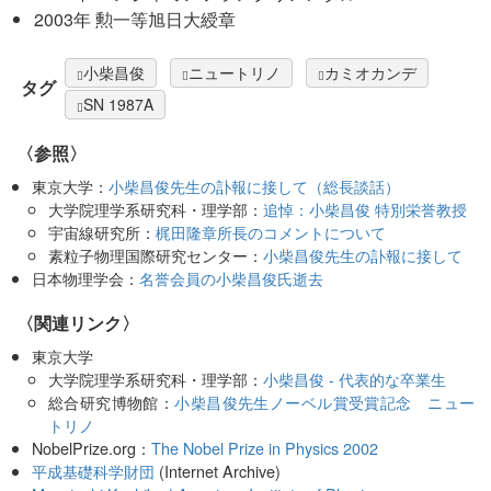
2003年 勲一等旭日大綬章
小柴昌俊
ニュートリノ
カミオカンデ
タグ
SN 1987A
〈参照〉
東京大学：
小柴昌俊先生の訃報に接して（総長談話）
大学院理学系研究科・理学部：
追悼：小柴昌俊 特別栄誉教授
宇宙線研究所：
梶田隆章所長のコメントについて
素粒子物理国際研究センター：
小柴昌俊先生の訃報に接して
日本物理学会：
名誉会員の小柴昌俊氏逝去
〈関連リンク〉
東京大学
大学院理学系研究科・理学部：
小柴昌俊 - 代表的な卒業生
総合研究博物館：
小柴昌俊先生ノーベル賞受賞記念 ニュー
トリノ
NobelPrize.org：
The Nobel Prize in Physics 2002
平成基礎科学財団
(Internet Archive)