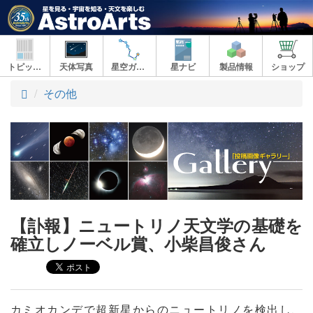
トピックス
天体写真
星空ガイド
星ナビ
製品情報
ショップ
ト
その他
ッ
プ
【訃報】ニュートリノ天文学の基礎を
確立しノーベル賞、小柴昌俊さん
カミオカンデで超新星からのニュートリノを検出し、