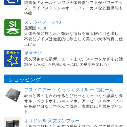
純国産のオールインワン天体撮影ソフトがパワーアッ
プ。ライブスタックやオートフォーカスなど新機能も
搭載
ステライメージ10
最新版
10.0f
天体画像に埋もれた微細な情報を最大限に引き出し、
不要なノイズは徹底的に除去して美しい天体写真に仕
上げる
星空ナビ
天文現象から最新ニュースまで、スマホをかざすと話
題がうかぶ。不思議がいっぱいの星空を楽しもう
ショッピング
アストロアーツ くっつくタオル 〜 包むーん
表面と裏面を合わせるとぴたっとくっつく不思議なタ
オル。ペットボトルやスマホ、アイピースやケーブル
等を結び目なしで包んで収納。表面には月面をプリン
ト。
オリジナル 天文タンブラー
【星空に乾杯！】黄道12星座とマウナケアの星空をデ