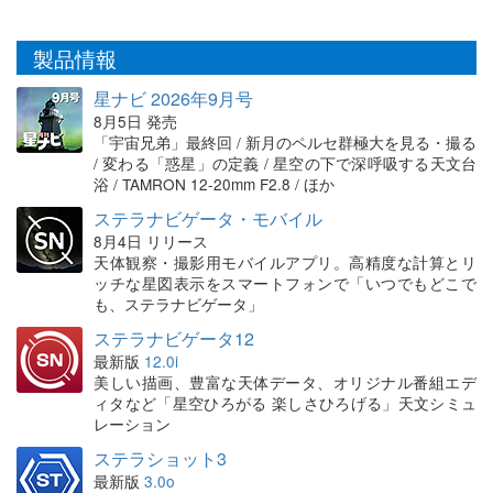
製品情報
星ナビ 2026年9月号
8月5日 発売
「宇宙兄弟」最終回 / 新月のペルセ群極大を見る・撮る
/ 変わる「惑星」の定義 / 星空の下で深呼吸する天文台
浴 / TAMRON 12-20mm F2.8 / ほか
ステラナビゲータ・モバイル
8月4日 リリース
天体観察・撮影用モバイルアプリ。高精度な計算とリ
ッチな星図表示をスマートフォンで「いつでもどこで
も、ステラナビゲータ」
ステラナビゲータ12
最新版
12.0i
美しい描画、豊富な天体データ、オリジナル番組エデ
ィタなど「星空ひろがる 楽しさひろげる」天文シミュ
レーション
ステラショット3
最新版
3.0o