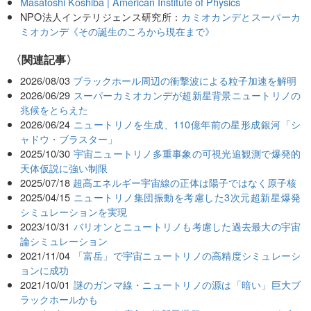
Masatoshi Koshiba | American Institute of Physics
NPO法人インテリジェンス研究所：
カミオカンデとスーパーカ
ミオカンデ《その誕生のころから現在まで》
関連記事
2026/08/03
ブラックホール周辺の衝撃波による粒子加速を解明
2026/06/29
スーパーカミオカンデが超新星背景ニュートリノの
兆候をとらえた
2026/06/24
ニュートリノを生成、110億年前の星形成銀河「シ
ャドウ・ブラスター」
2025/10/30
宇宙ニュートリノ多重事象の可視光追観測で爆発的
天体仮説に強い制限
2025/07/18
超高エネルギー宇宙線の正体は陽子ではなく原子核
2025/04/15
ニュートリノ集団振動を考慮した3次元超新星爆発
シミュレーションを実現
2023/10/31
バリオンとニュートリノも考慮した過去最大の宇宙
論シミュレーション
2021/11/04
「富岳」で宇宙ニュートリノの高精度シミュレーシ
ョンに成功
2021/10/01
謎のガンマ線・ニュートリノの源は「暗い」巨大ブ
ラックホールかも