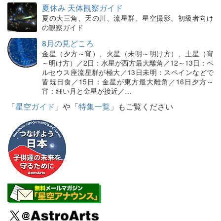
夏休み 天体観察ガイド
夏の大三角、天の川、流星群、星空撮影。初級者向け
の観察ガイド
8月の見どころ
金星（夕方～宵）、火星（未明～明け方）、土星（宵
～明け方）／2日：水星が西方最大離角／12～13日：ペ
ルセウス座流星群が極大／13日未明：スペインなどで
皆既日食／15日：金星が東方最大離角／16日夕方～
宵：細い月と金星が接近／…
「
星空ガイド
」や「
特集一覧
」もご覧ください