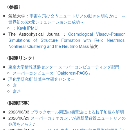
〈参照〉
筑波大学：
宇宙を飛び交うニュートリノの動きを明らかに ～
世界初の6次元シミュレーションに成功～
：
Kavli IPMU
The Astrophysical Journal：
Cosmological Vlasov–Poisson
Simulations of Structure Formation with Relic Neutrinos:
Nonlinear Clustering and the Neutrino Mass
論文
〈関連リンク〉
東京大学情報基盤センター スーパーコンピューティング部門
スーパーコンピュータ「Oakforest-PACS」
理化学研究所 計算科学研究センター
京
富岳
関連記事
2026/08/03
ブラックホール周辺の衝撃波による粒子加速を解明
2026/06/29
スーパーカミオカンデが超新星背景ニュートリノの
兆候をとらえた
2026/06/24
ニュートリノを生成、110億年前の星形成銀河「シ