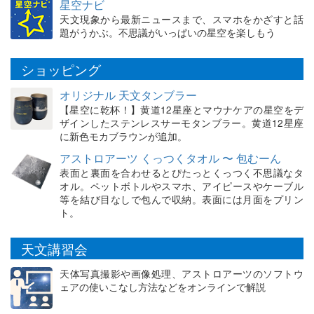
星空ナビ
天文現象から最新ニュースまで、スマホをかざすと話
題がうかぶ。不思議がいっぱいの星空を楽しもう
ショッピング
オリジナル 天文タンブラー
【星空に乾杯！】黄道12星座とマウナケアの星空をデ
ザインしたステンレスサーモタンブラー。黄道12星座
に新色モカブラウンが追加。
アストロアーツ くっつくタオル 〜 包むーん
表面と裏面を合わせるとぴたっとくっつく不思議なタ
オル。ペットボトルやスマホ、アイピースやケーブル
等を結び目なしで包んで収納。表面には月面をプリン
ト。
天文講習会
天体写真撮影や画像処理、アストロアーツのソフトウ
ェアの使いこなし方法などをオンラインで解説