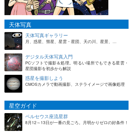
天体写真
天体写真ギャラリー
月、惑星、彗星、星雲・星団、天の川、星景、…
デジタル天体写真入門
PCソフトで撮影＆処理。明るい場所でもできる星雲・
星団撮影を初歩から解説
惑星を撮影しよう
CMOSカメラで動画撮影、ステライメージで画像処理
星空ガイド
ペルセウス座流星群
8月12～13日が一番の見ごろ。月明かりゼロの好条件！