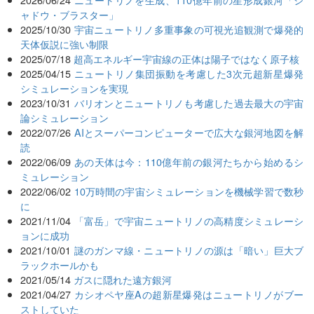
ャドウ・ブラスター」
2025/10/30
宇宙ニュートリノ多重事象の可視光追観測で爆発的
天体仮説に強い制限
2025/07/18
超高エネルギー宇宙線の正体は陽子ではなく原子核
2025/04/15
ニュートリノ集団振動を考慮した3次元超新星爆発
シミュレーションを実現
2023/10/31
バリオンとニュートリノも考慮した過去最大の宇宙
論シミュレーション
2022/07/26
AIとスーパーコンピューターで広大な銀河地図を解
読
2022/06/09
あの天体は今：110億年前の銀河たちから始めるシ
ミュレーション
2022/06/02
10万時間の宇宙シミュレーションを機械学習で数秒
に
2021/11/04
「富岳」で宇宙ニュートリノの高精度シミュレーシ
ョンに成功
2021/10/01
謎のガンマ線・ニュートリノの源は「暗い」巨大ブ
ラックホールかも
2021/05/14
ガスに隠れた遠方銀河
2021/04/27
カシオペヤ座Aの超新星爆発はニュートリノがブー
ストしていた