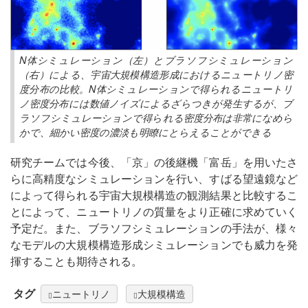
N体シミュレーション（左）とブラソフシミュレーション
（右）による、宇宙大規模構造形成におけるニュートリノ密
度分布の比較。N体シミュレーションで得られるニュートリ
ノ密度分布には数値ノイズによるざらつきが発生するが、ブ
ラソフシミュレーションで得られる密度分布は非常になめら
かで、細かい密度の濃淡も明瞭にとらえることができる
研究チームでは今後、「京」の後継機「富岳」を用いたさ
らに高精度なシミュレーションを行い、すばる望遠鏡など
によって得られる宇宙大規模構造の観測結果と比較するこ
とによって、ニュートリノの質量をより正確に求めていく
予定だ。また、ブラソフシミュレーションの手法が、様々
なモデルの大規模構造形成シミュレーションでも威力を発
揮することも期待される。
タグ
ニュートリノ
大規模構造