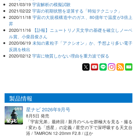
2021/03/19
宇宙解析の模擬試験
2021/02/22
宇宙の初期状態を逆算する「時短テクニック」
2020/11/18
宇宙の大規模構造中のガス、80億年で温度が3倍上
昇
2020/11/16
【訃報】ニュートリノ天文学の基礎を確立しノーベ
ル賞、小柴昌俊さん
2020/06/19
未知の素粒子「アクシオン」か、予想より多い電子
反跳を検出
2020/02/12
宇宙に物質しかない理由を重力波で探る
製品情報
星ナビ 2026年9月号
8月5日 発売
「宇宙兄弟」最終回 / 新月のペルセ群極大を見る・撮る
/ 変わる「惑星」の定義 / 星空の下で深呼吸する天文台
浴 / TAMRON 12-20mm F2.8 / ほか