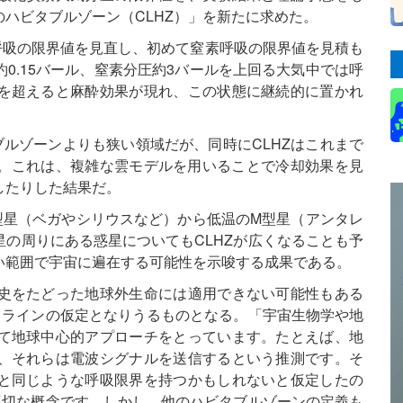
ハビタブルゾーン（CLHZ）」を新たに求めた。
素呼吸の限界値を見直し、初めて窒素呼吸の限界値を見積も
0.15バール、窒素分圧約3バールを上回る大気中では呼
を超えると麻酔効果が現れ、この状態に継続的に置かれ
ブルゾーンよりも狭い領域だが、同時にCLHZはこれまで
た。これは、複雑な雲モデルを用いることで冷却効果を見
したりした結果だ。
型星（ベガやシリウスなど）から低温のM型星（アンタレ
の周りにある惑星についてもCLHZが広くなることも予
い範囲で宇宙に遍在する可能性を示唆する成果である。
史をたどった地球外生命には適用できない可能性もある
スラインの仮定となりうるものとなる。「宇宙生物学や地
て地球中心的アプローチをとっています。たとえば、地
、それらは電波シグナルを送信するという推測です。そ
と同じような呼吸限界を持つかもしれないと仮定したの
適切な概念です。しかし、他のハビタブルゾーンの定義も