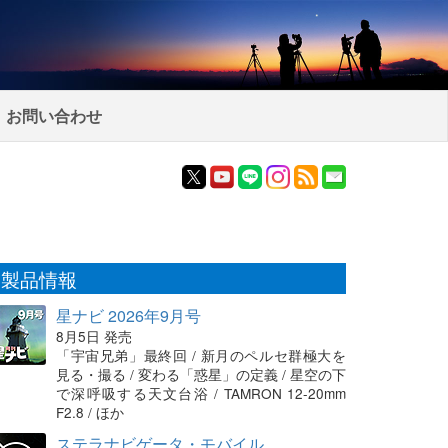
お問い合わせ
製品情報
星ナビ 2026年9月号
8月5日 発売
「宇宙兄弟」最終回 / 新月のペルセ群極大を
見る・撮る / 変わる「惑星」の定義 / 星空の下
で深呼吸する天文台浴 / TAMRON 12-20mm
F2.8 / ほか
ステラナビゲータ・モバイル