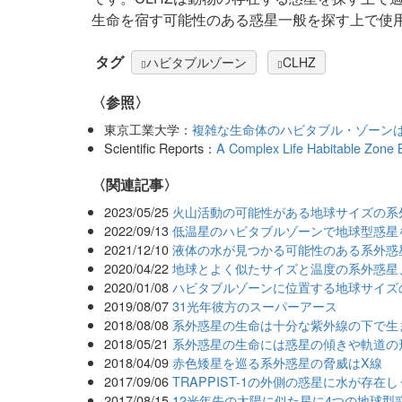
生命を宿す可能性のある惑星一般を探す上で使用さ
タグ
ハビタブルゾーン
CLHZ
〈参照〉
東京工業大学：
複雑な生命体のハビタブル・ゾーン
Scientific Reports：
A Complex Life Habitable Zone B
関連記事
2023/05/25
火山活動の可能性がある地球サイズの系
2022/09/13
低温星のハビタブルゾーンで地球型惑星
2021/12/10
液体の水が見つかる可能性のある系外惑
2020/04/22
地球とよく似たサイズと温度の系外惑星
2020/01/08
ハビタブルゾーンに位置する地球サイズ
2019/08/07
31光年彼方のスーパーアース
2018/08/08
系外惑星の生命は十分な紫外線の下で生
2018/05/21
系外惑星の生命には惑星の傾きや軌道の
2018/04/09
赤色矮星を巡る系外惑星の脅威はX線
2017/09/06
TRAPPIST-1の外側の惑星に水が存在
2017/08/15
12光年先の太陽に似た星に4つの地球型