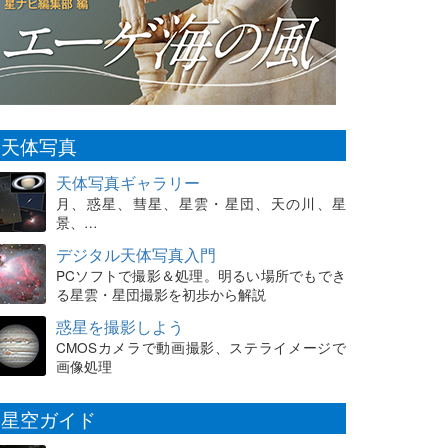
天体写真
天体写真ギャラリー
月、惑星、彗星、星雲・星団、天の川、星
景、…
デジタル天体写真入門
PCソフトで撮影＆処理。明るい場所でもでき
る星雲・星団撮影を初歩から解説
惑星を撮影しよう
CMOSカメラで動画撮影、ステライメージで
画像処理
星空ガイド