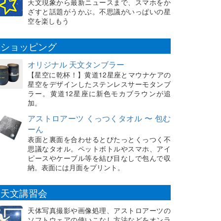
天文現象から最新ニュースまで、スマホをか
ざすと話題がうかぶ。不思議がいっぱいの星
空を楽しもう
ショッピング
オリジナル 天文タンブラー
【星空に乾杯！】黄道12星座とマウナケアの
星空をデザインしたステンレスサーモタンブ
ラー。黄道12星座に新色モカブラウンが追
加。
アストロアーツ くっつくタオル 〜 包む
ーん
表面と裏面を合わせるとぴたっとくっつく不
思議なタオル。ペットボトルやスマホ、アイ
ピースやケーブル等を結び目なしで包んで収
納。表面には月面をプリント。
天文講習会
天体写真撮影や画像処理、アストロアーツの
ソフトウェアの使いこなし方法などをオンラ