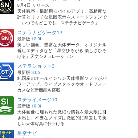
8月4日 リリース
天体観察・撮影用モバイルアプリ。高精度な
計算とリッチな星図表示をスマートフォンで
「いつでもどこでも、ステラナビゲータ」
ステラナビゲータ12
最新版
12.0i
美しい描画、豊富な天体データ、オリジナル
番組エディタなど「星空ひろがる 楽しさひろ
げる」天文シミュレーション
ステラショット3
最新版
3.0o
純国産のオールインワン天体撮影ソフトがパ
ワーアップ。ライブスタックやオートフォー
カスなど新機能も搭載
ステライメージ10
最新版
10.0f
天体画像に埋もれた微細な情報を最大限に引
き出し、不要なノイズは徹底的に除去して美
しい天体写真に仕上げる
星空ナビ