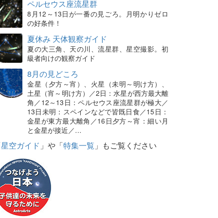
ペルセウス座流星群
8月12～13日が一番の見ごろ。月明かりゼロ
の好条件！
夏休み 天体観察ガイド
夏の大三角、天の川、流星群、星空撮影。初
級者向けの観察ガイド
8月の見どころ
金星（夕方～宵）、火星（未明～明け方）、
土星（宵～明け方）／2日：水星が西方最大離
角／12～13日：ペルセウス座流星群が極大／
13日未明：スペインなどで皆既日食／15日：
金星が東方最大離角／16日夕方～宵：細い月
と金星が接近／…
「
星空ガイド
」や「
特集一覧
」もご覧ください