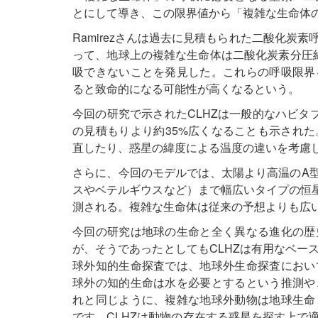
とにして導き、この限界値から「複雑な生命体の
Ramirezさんは過去に見積もられた二酸化炭
って、地球上の複雑な生命体は二酸化炭素分圧約
吸できないことを発見した。これらの呼吸限界
ると致命的になる可能性が高くなるという。
今回の研究で示されたCLHZは一般的なハビタ
の見積もりより約35%広くなることも示され
直したり、惑星の緯度による温度の違いを考慮
さらに、今回のモデルでは、太陽より高温のA
スやベテルギウスなど）まで幅広いタイプの恒星
測される。複雑な生命体は従来の予想よりも広
今回の研究は地球の生命と全く異なる進化の歴
が、そうであったとしてもCLHZは有用なベー
球外知的生命探査では、地球外生命探査におい
球外の知的生命は水を必要とするという推測や
れと同じように、複雑な地球外動物は地球生命
です。CLHZは動物の存在する惑星を探す上で