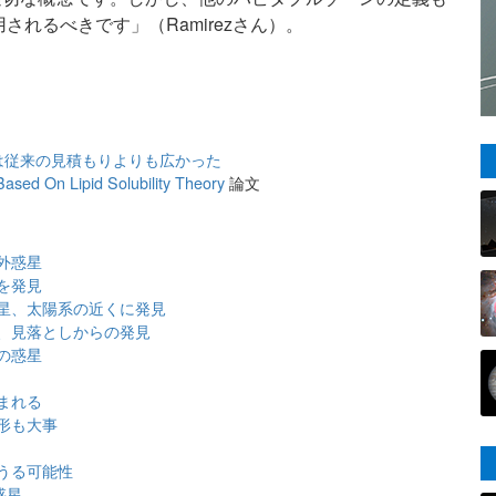
れるべきです」（Ramirezさん）。
は従来の見積もりよりも広かった
ased On Lipid Solubility Theory
論文
外惑星
を発見
星、太陽系の近くに発見
、見落としからの発見
の惑星
まれる
形も大事
しうる可能性
惑星