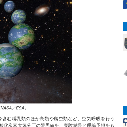
NASA／ESA）
は、人間を含む哺乳類のほか鳥類や爬虫類など、空気呼吸を行う
酸化炭素大気分圧の限界値を、実験結果と理論予想をも