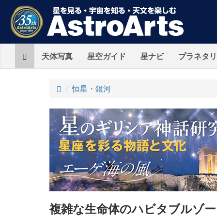
Home
天体写真
星空ガイド
星ナビ
プラネタリ
ト
恒星・銀河
ッ
プ
複雑な生命体のハビタブルゾー