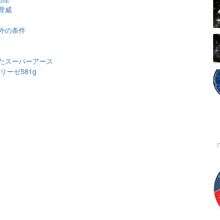
脅威
外の条件
たスーパーアース
ーゼ581g