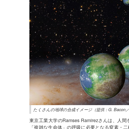
たくさんの地球の合成イメージ（提供：G. Bacon／
東京工業大学のRamses Ramirezさん
「複雑な生命体」の呼吸に必要となる窒素・二