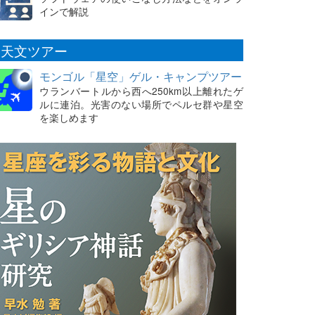
インで解説
天文ツアー
モンゴル「星空」ゲル・キャンプツアー
ウランバートルから西へ250km以上離れたゲ
ルに連泊。光害のない場所でペルセ群や星空
を楽しめます