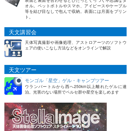
オル。ペットボトルやスマホ、アイピースやケーブル
等を結び目なしで包んで収納。表面には月面をプリン
ト。
天文講習会
天体写真撮影や画像処理、アストロアーツのソフトウ
ェアの使いこなし方法などをオンラインで解説
天文ツアー
モンゴル「星空」ゲル・キャンプツアー
ウランバートルから西へ250km以上離れたゲルに連
泊。光害のない場所でペルセ群や星空を楽しめます