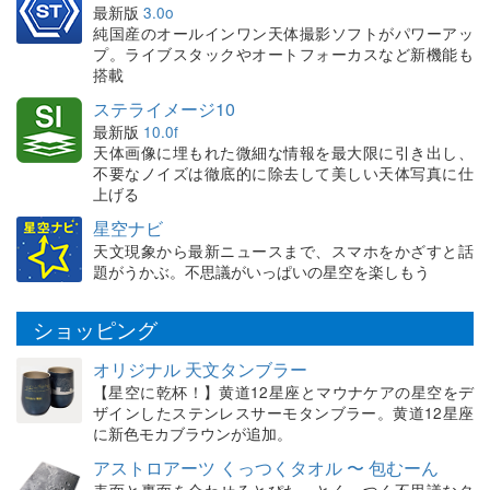
最新版
3.0o
純国産のオールインワン天体撮影ソフトがパワーアッ
プ。ライブスタックやオートフォーカスなど新機能も
搭載
ステライメージ10
最新版
10.0f
天体画像に埋もれた微細な情報を最大限に引き出し、
不要なノイズは徹底的に除去して美しい天体写真に仕
上げる
星空ナビ
天文現象から最新ニュースまで、スマホをかざすと話
題がうかぶ。不思議がいっぱいの星空を楽しもう
ショッピング
オリジナル 天文タンブラー
【星空に乾杯！】黄道12星座とマウナケアの星空をデ
ザインしたステンレスサーモタンブラー。黄道12星座
に新色モカブラウンが追加。
アストロアーツ くっつくタオル 〜 包むーん
表面と裏面を合わせるとぴたっとくっつく不思議なタ