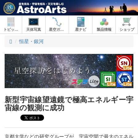
トピックス
天体写真
星空ガイド
星ナビ
製品情報
ショップ
ト
恒星・銀河
ッ
プ
新型宇宙線望遠鏡で極高エネルギー宇
宙線の観測に成功
京都大学などの研究グループが、宇宙空間で最大のエネル