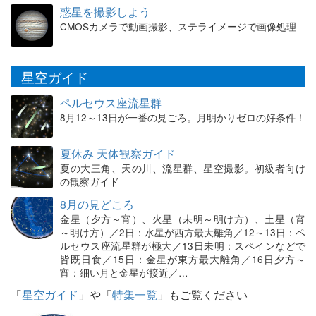
惑星を撮影しよう
CMOSカメラで動画撮影、ステライメージで画像処理
星空ガイド
ペルセウス座流星群
8月12～13日が一番の見ごろ。月明かりゼロの好条件！
夏休み 天体観察ガイド
夏の大三角、天の川、流星群、星空撮影。初級者向け
の観察ガイド
8月の見どころ
金星（夕方～宵）、火星（未明～明け方）、土星（宵
～明け方）／2日：水星が西方最大離角／12～13日：ペ
ルセウス座流星群が極大／13日未明：スペインなどで
皆既日食／15日：金星が東方最大離角／16日夕方～
宵：細い月と金星が接近／…
「
星空ガイド
」や「
特集一覧
」もご覧ください