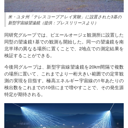
米・ユタ州「テレスコープアレイ実験」に設置された3基の
新型宇宙線望遠鏡（提供：プレスリリースより）
同研究グループでは、ピエールオージェ観測所に設置した
同型の望遠鏡1基での観測も開始した。同一の望遠鏡を南
北半球の異なる場所に置くことで、2地点での測定結果を
検証することができる。
今後同グループは、新型宇宙線望遠鏡を20km間隔で複数
の場所に置いて、これまでより一桁大きい範囲での定常観
測の実現を目指す。極高エネルギー宇宙線の1年あたりの
検出数をこれまでの10倍にまで増やすことで、その発生源
特定が期待される。