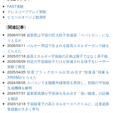
FAST実験
テレスコープアレイ実験
ピエールオージェ観測所
関連記事
2026/07/28
超新星は宇宙の巨大粒子加速器「ペバトロン」にな
りえるか
2026/03/11
パルサー周辺で生まれる超高エネルギーガンマ線を
とらえた
2025/07/18
超高エネルギー宇宙線の正体は陽子ではなく原子核
2025/05/09
特定の宇宙線粒子だけが加速される様子をレーザー
実験で再現
2025/04/25
恒星ブラックホールが生み出す“加速器”現象を
XRISMがとらえた
2024/08/05
スパコンで太陽圏外縁環境を再現し、初期の宇宙線
生成機構を解明
2024/07/31
超新星残骸が宇宙線を生み出す「強い磁場」の証拠
を確認
2023/12/18
宇宙線電子の高エネルギースペクトルに、ほ座超新
星残骸が大きく寄与