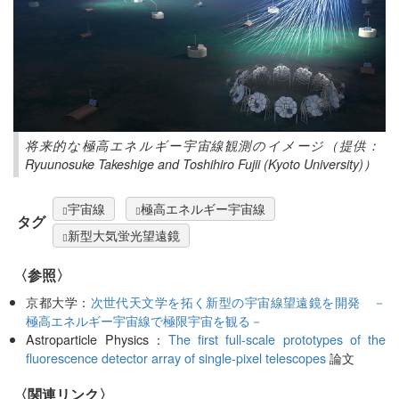
将来的な極高エネルギー宇宙線観測のイメージ（提供：
Ryuunosuke Takeshige and Toshihiro Fujii (Kyoto University)）
宇宙線
極高エネルギー宇宙線
タグ
新型大気蛍光望遠鏡
〈参照〉
京都大学：
次世代天文学を拓く新型の宇宙線望遠鏡を開発 －
極高エネルギー宇宙線で極限宇宙を観る－
Astroparticle Physics：
The first full-scale prototypes of the
fluorescence detector array of single-pixel telescopes
論文
〈関連リンク〉