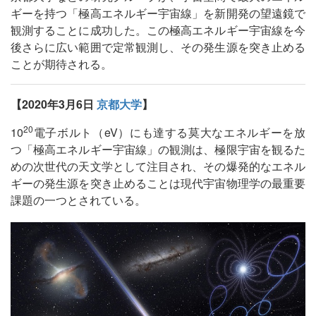
ギーを持つ「極高エネルギー宇宙線」を新開発の望遠鏡で
観測することに成功した。この極高エネルギー宇宙線を今
後さらに広い範囲で定常観測し、その発生源を突き止める
ことが期待される。
【2020年3月6日
京都大学
】
20
10
電子ボルト（eV）にも達する莫大なエネルギーを放
つ「極高エネルギー宇宙線」の観測は、極限宇宙を観るた
めの次世代の天文学として注目され、その爆発的なエネル
ギーの発生源を突き止めることは現代宇宙物理学の最重要
課題の一つとされている。