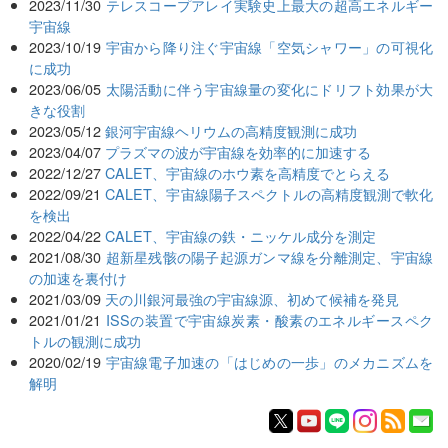
2023/11/30
テレスコープアレイ実験史上最大の超高エネルギー
宇宙線
2023/10/19
宇宙から降り注ぐ宇宙線「空気シャワー」の可視化
に成功
2023/06/05
太陽活動に伴う宇宙線量の変化にドリフト効果が大
きな役割
2023/05/12
銀河宇宙線ヘリウムの高精度観測に成功
2023/04/07
プラズマの波が宇宙線を効率的に加速する
2022/12/27
CALET、宇宙線のホウ素を高精度でとらえる
2022/09/21
CALET、宇宙線陽子スペクトルの高精度観測で軟化
を検出
2022/04/22
CALET、宇宙線の鉄・ニッケル成分を測定
2021/08/30
超新星残骸の陽子起源ガンマ線を分離測定、宇宙線
の加速を裏付け
2021/03/09
天の川銀河最強の宇宙線源、初めて候補を発見
2021/01/21
ISSの装置で宇宙線炭素・酸素のエネルギースペク
トルの観測に成功
2020/02/19
宇宙線電子加速の「はじめの一歩」のメカニズムを
解明