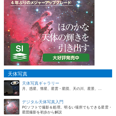
天体写真
天体写真ギャラリー
月、惑星、彗星、星雲・星団、天の川、星景、…
デジタル天体写真入門
PCソフトで撮影＆処理。明るい場所でもできる星雲・
星団撮影を初歩から解説