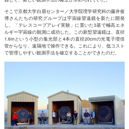
そこで京都大学白眉センター／大学院理学研究科の藤井俊
博さんたちの研究グループは宇宙線望遠鏡を新たに開発
し、「テレスコープアレイ実験」に置いた3基で極高エネ
ルギー宇宙線の観測に成功した。この新型望遠鏡は、直径
1.6mという小型の集光部と4本の直径20cmの光電子増倍
管からなり、遠隔地で操作できる。これにより、低コスト
で管理しやすい観測手法を確立することができたのだ。