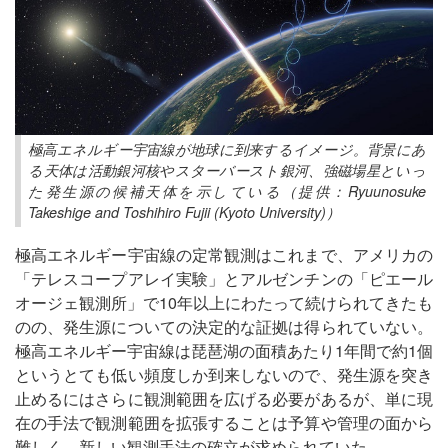
極高エネルギー宇宙線が地球に到来するイメージ。背景にあ
る天体は活動銀河核やスターバースト銀河、強磁場星といっ
た発生源の候補天体を示している（提供：Ryuunosuke
Takeshige and Toshihiro Fujii (Kyoto University)）
極高エネルギー宇宙線の定常観測はこれまで、アメリカの
「テレスコープアレイ実験」とアルゼンチンの「ピエール
オージェ観測所」で10年以上にわたって続けられてきたも
のの、発生源についての決定的な証拠は得られていない。
極高エネルギー宇宙線は琵琶湖の面積あたり1年間で約1個
というとても低い頻度しか到来しないので、発生源を突き
止めるにはさらに観測範囲を広げる必要があるが、単に現
在の手法で観測範囲を拡張することは予算や管理の面から
難しく、新しい観測手法の確立が求められていた。