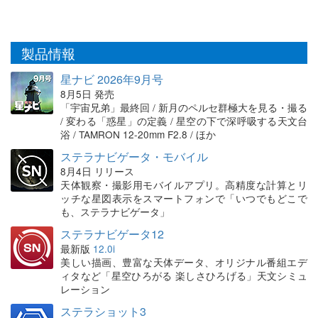
製品情報
星ナビ 2026年9月号
8月5日 発売
「宇宙兄弟」最終回 / 新月のペルセ群極大を見る・撮る
/ 変わる「惑星」の定義 / 星空の下で深呼吸する天文台
浴 / TAMRON 12-20mm F2.8 / ほか
ステラナビゲータ・モバイル
8月4日 リリース
天体観察・撮影用モバイルアプリ。高精度な計算とリ
ッチな星図表示をスマートフォンで「いつでもどこで
も、ステラナビゲータ」
ステラナビゲータ12
最新版
12.0i
美しい描画、豊富な天体データ、オリジナル番組エデ
ィタなど「星空ひろがる 楽しさひろげる」天文シミュ
レーション
ステラショット3