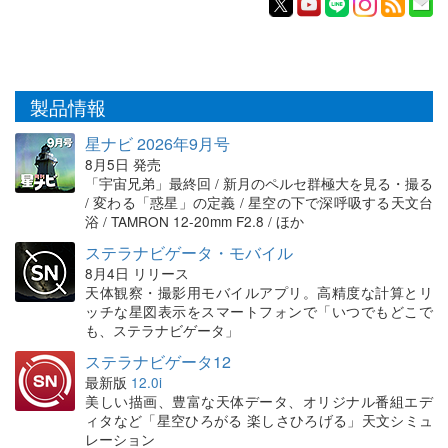
製品情報
星ナビ 2026年9月号
8月5日 発売
「宇宙兄弟」最終回 / 新月のペルセ群極大を見る・撮る
/ 変わる「惑星」の定義 / 星空の下で深呼吸する天文台
浴 / TAMRON 12-20mm F2.8 / ほか
ステラナビゲータ・モバイル
8月4日 リリース
天体観察・撮影用モバイルアプリ。高精度な計算とリ
ッチな星図表示をスマートフォンで「いつでもどこで
も、ステラナビゲータ」
ステラナビゲータ12
最新版
12.0i
美しい描画、豊富な天体データ、オリジナル番組エデ
ィタなど「星空ひろがる 楽しさひろげる」天文シミュ
レーション