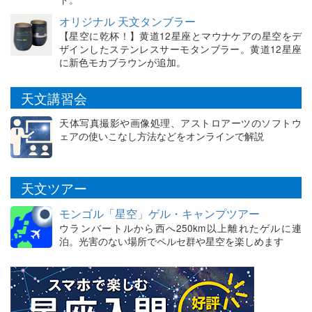
オリジナル 天文タンブラー
【星空に乾杯！】黄道12星座とマウナケアの星空をデ
ザインしたステンレスサーモタンブラー。黄道12星座
に新色モカブラウンが追加。
天文講習会
天体写真撮影や画像処理、アストロアーツのソフトウ
ェアの使いこなし方法などをオンラインで解説
天文ツアー
モンゴル「星空」ゲル・キャンプツアー
ウランバートルから西へ250km以上離れたゲルに連
泊。光害のない場所でペルセ群や星空を楽しめます