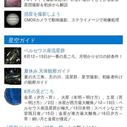
星団撮影を初歩から解説
惑星を撮影しよう
CMOSカメラで動画撮影、ステライメージで画像処理
星空ガイド
ペルセウス座流星群
8月12～13日が一番の見ごろ。月明かりゼロの好条件！
夏休み 天体観察ガイド
夏の大三角、天の川、流星群、星空撮影。初級者向け
の観察ガイド
8月の見どころ
金星（夕方～宵）、火星（未明～明け方）、土星（宵
～明け方）／2日：水星が西方最大離角／12～13日：ペ
ルセウス座流星群が極大／13日未明：スペインなどで
皆既日食／15日：金星が東方最大離角／16日夕方～
宵：細い月と金星が接近／…