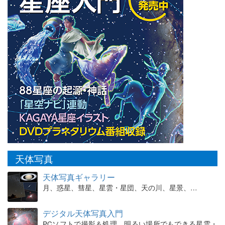
天体写真
天体写真ギャラリー
月、惑星、彗星、星雲・星団、天の川、星景、…
デジタル天体写真入門
PCソフトで撮影＆処理。明るい場所でもできる星雲・