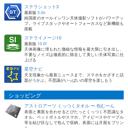
ステラショット3
最新版
3.0o
純国産のオールインワン天体撮影ソフトがパワーアッ
プ。ライブスタックやオートフォーカスなど新機能も
搭載
ステライメージ10
最新版
10.0f
天体画像に埋もれた微細な情報を最大限に引き出し、
不要なノイズは徹底的に除去して美しい天体写真に仕
上げる
星空ナビ
天文現象から最新ニュースまで、スマホをかざすと話
題がうかぶ。不思議がいっぱいの星空を楽しもう
ショッピング
アストロアーツ くっつくタオル 〜 包むーん
表面と裏面を合わせるとぴたっとくっつく不思議なタ
オル。ペットボトルやスマホ、アイピースやケーブル
等を結び目なしで包んで収納。表面には月面をプリン
ト。