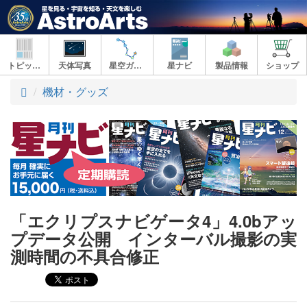
トピックス
天体写真
星空ガイド
星ナビ
製品情報
ショップ
ト
機材・グッズ
ッ
プ
「エクリプスナビゲータ4」4.0bアッ
プデータ公開 インターバル撮影の実
測時間の不具合修正