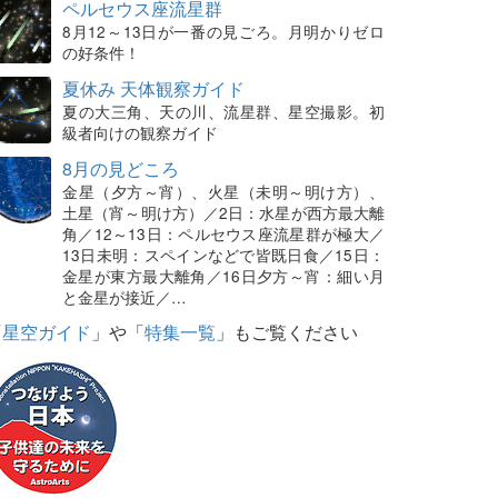
ペルセウス座流星群
8月12～13日が一番の見ごろ。月明かりゼロ
の好条件！
夏休み 天体観察ガイド
夏の大三角、天の川、流星群、星空撮影。初
級者向けの観察ガイド
8月の見どころ
金星（夕方～宵）、火星（未明～明け方）、
土星（宵～明け方）／2日：水星が西方最大離
角／12～13日：ペルセウス座流星群が極大／
13日未明：スペインなどで皆既日食／15日：
金星が東方最大離角／16日夕方～宵：細い月
と金星が接近／…
「
星空ガイド
」や「
特集一覧
」もご覧ください