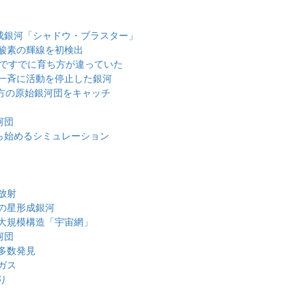
形成銀河「シャドウ・ブラスター」
酸素の輝線を初検出
」ですでに育ち方が違っていた
一斉に活動を停止した銀河
遠方の原始銀河団をキャッチ
河団
ら始めるシミュレーション
放射
の星形成銀河
大規模構造「宇宙網」
河団
多数発見
ガス
り