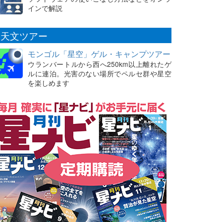
インで解説
天文ツアー
モンゴル「星空」ゲル・キャンプツアー
ウランバートルから西へ250km以上離れたゲ
ルに連泊。光害のない場所でペルセ群や星空
を楽しめます