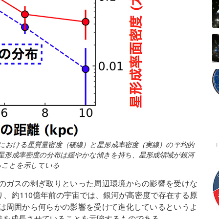
内部における星質量密度（破線）と星形成率密度（実線）の平均的
星形成率密度の分布は緩やかな傾きを持ち、星形成領域が銀河
ることを示している
のガスの剥ぎ取りといった周辺環境からの影響を受けな
、約110億年前の宇宙では、銀河が高密度で存在する原
は周囲から何らかの影響を受けて進化しているというよ
造を成長させていることを示唆するものである。