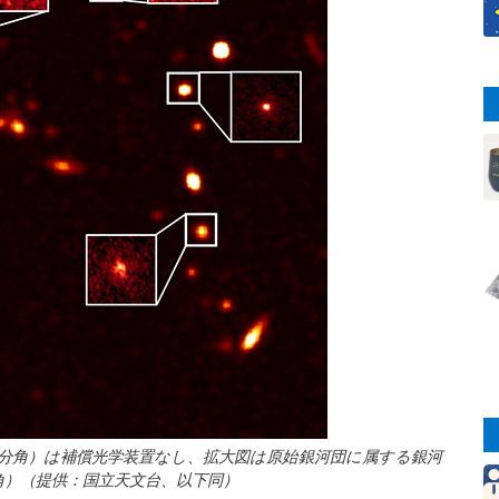
分角×1分角）は補償光学装置なし、拡大図は原始銀河団に属する銀河
角）（提供：国立天文台、以下同）