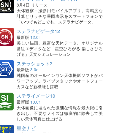
8月4日 リリース
天体観察・撮影用モバイルアプリ。高精度な
計算とリッチな星図表示をスマートフォンで
「いつでもどこでも、ステラナビゲータ」
ステラナビゲータ12
最新版
12.0i
美しい描画、豊富な天体データ、オリジナル
番組エディタなど「星空ひろがる 楽しさひろ
げる」天文シミュレーション
ステラショット3
最新版
3.0o
純国産のオールインワン天体撮影ソフトがパ
ワーアップ。ライブスタックやオートフォー
カスなど新機能も搭載
ステライメージ10
最新版
10.0f
天体画像に埋もれた微細な情報を最大限に引
き出し、不要なノイズは徹底的に除去して美
しい天体写真に仕上げる
星空ナビ