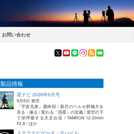
お問い合わせ
製品情報
星ナビ 2026年9月号
8月5日 発売
「宇宙兄弟」最終回 / 新月のペルセ群極大を
見る・撮る / 変わる「惑星」の定義 / 星空の下
で深呼吸する天文台浴 / TAMRON 12-20mm
F2.8 / ほか
ステラナビゲータ・モバイル