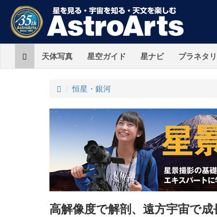
Home
天体写真
星空ガイド
星ナビ
プラネタリ
ト
恒星・銀河
ッ
プ
高解像度で解剖、遠方宇宙で成