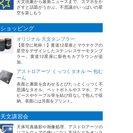
天文現象から最新ニュースまで、スマホをか
ざすと話題がうかぶ。不思議がいっぱいの星
空を楽しもう
ショッピング
オリジナル 天文タンブラー
【星空に乾杯！】黄道12星座とマウナケアの
星空をデザインしたステンレスサーモタンブ
ラー。黄道12星座に新色モカブラウンが追
加。
アストロアーツ くっつくタオル 〜 包む
ーん
表面と裏面を合わせるとぴたっとくっつく不
思議なタオル。ペットボトルやスマホ、アイ
ピースやケーブル等を結び目なしで包んで収
納。表面には月面をプリント。
天文講習会
天体写真撮影や画像処理、アストロアーツの
ソフトウェアの使いこなし方法などをオンラ