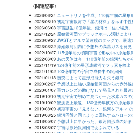
関連記事
2026/06/24
ニュートリノを生成、110億年前の星
2026/06/19
初期宇宙銀河で「星の材料」を示す中性
2026/06/03
宇宙誕生12億年後、銀河は「住む場所
2024/12/24
原始銀河団でブラックホール活動により
2023/09/27
JWSTとアルマ望遠鏡のタッグで、最
2023/03/22
原始銀河団内に予想外の高温ガスを発見
2022/10/27
115億年前の初期宇宙で形成中の原始銀
2022/06/09
あの天体は今：110億年前の銀河たちか
2021/11/19
124億年前の星形成銀河でフッ素を検出
2021/11/02
100億年前の宇宙で成長中の銀河団
2021/01/13
衝突によって星形成能力を失う銀河
2020/02/27
予想以上に強い原始銀河団からの赤外線
2020/01/07
重力レンズの助けなしで発見された最遠
2019/10/10
初期宇宙で初めて見つかった水素ガスの
2019/10/02
観測史上最遠、130億光年彼方の原始銀
2019/08/09
初期宇宙の「見えない」銀河をアルマで
2019/06/25
銀河円盤と同じように回転するハローの
2018/05/07
予想以上に早かった、銀河団形成の始ま
2018/03/07
宇宙は原始銀河団であふれている