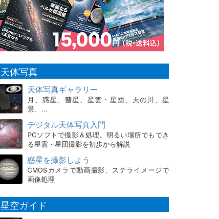
天体写真
天体写真ギャラリー
月、惑星、彗星、星雲・星団、天の川、星
景、…
デジタル天体写真入門
PCソフトで撮影＆処理。明るい場所でもでき
る星雲・星団撮影を初歩から解説
惑星を撮影しよう
CMOSカメラで動画撮影、ステライメージで
画像処理
星空ガイド