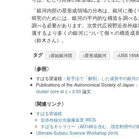
「銀河内部の星形成領域の分布は、銀河に働く
研究のためには、銀河の平均的な構造を調べる
調べる必要があります。次世代広視野近赤外線装置『
属するより多くの銀河について個々の構造成
（鈴木さん）。
タグ
原始銀河団
星形成銀河
USS 1558
〈参照〉
すばる望遠鏡：
新手法で「解剖」した成長中の銀河
Publications of the Astronomical Society of Japan
cluster core at z = 2.53
論文
〈関連リンク〉
すばる望遠鏡
近赤外線分光撮像装置 IRCS
すばるギャラリー（AO188を含む、現在利用中の
Ultimate-Subaru Science Workshop 2016