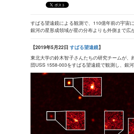
すばる望遠鏡による観測で、110億年前の宇宙
銀河の星形成領域が星の分布よりも外側まで広
【2019年5月22日
すばる望遠鏡
】
東北大学の鈴木智子さんたちの研究チームが、約
団USS 1558-003をすばる望遠鏡で観測し