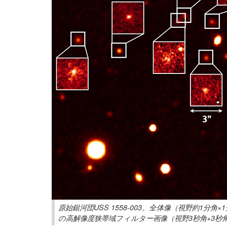
原始銀河団USS 1558-003。全体像（視野約1
の高解像度狭帯域フィルター画像（視野3秒角×3秒