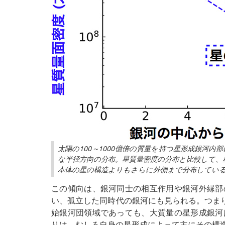
太陽の100～1000億倍の質量を持つ星形成銀河
な半径方向の分布。星質量密度の分布と比較して、
本体の星の構造よりもさらに外側まで分布してい
この傾向は、銀河同士の相互作用や銀河外縁部
い、孤立した同時代の銀河にも見られる。つまり
始銀河団領域であっても、大質量の星形成銀河
りは、むしろ自身の星形成によって主にその構