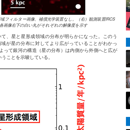
帯域フィルター画像、補償光学装置なし。（右）観測装置IRCS
各画像右下の白い丸がそれぞれの解像度を示す
いて、星と星形成領域の分布が明らかになった。このう
領域が星の分布に対してより広がっていることがわかっ
よって銀河の構造（星の分布）は内側から外側へと広が
いうことを示唆している。