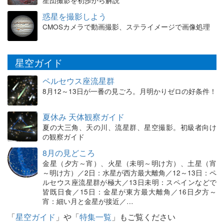
惑星を撮影しよう
CMOSカメラで動画撮影、ステライメージで画像処理
星空ガイド
ペルセウス座流星群
8月12～13日が一番の見ごろ。月明かりゼロの好条件！
夏休み 天体観察ガイド
夏の大三角、天の川、流星群、星空撮影。初級者向け
の観察ガイド
8月の見どころ
金星（夕方～宵）、火星（未明～明け方）、土星（宵
～明け方）／2日：水星が西方最大離角／12～13日：ペ
ルセウス座流星群が極大／13日未明：スペインなどで
皆既日食／15日：金星が東方最大離角／16日夕方～
宵：細い月と金星が接近／…
「
星空ガイド
」や「
特集一覧
」もご覧ください