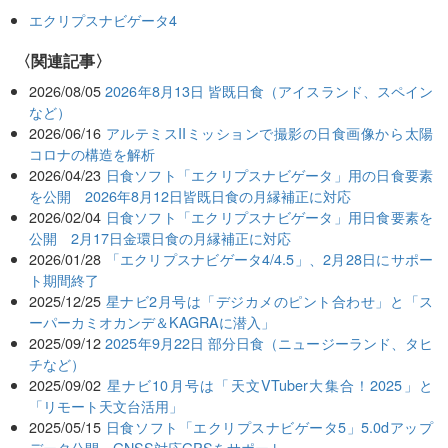
エクリプスナビゲータ4
関連記事
2026/08/05
2026年8月13日 皆既日食（アイスランド、スペイン
など）
2026/06/16
アルテミスIIミッションで撮影の日食画像から太陽
コロナの構造を解析
2026/04/23
日食ソフト「エクリプスナビゲータ」用の日食要素
を公開 2026年8月12日皆既日食の月縁補正に対応
2026/02/04
日食ソフト「エクリプスナビゲータ」用日食要素を
公開 2月17日金環日食の月縁補正に対応
2026/01/28
「エクリプスナビゲータ4/4.5」、2月28日にサポー
ト期間終了
2025/12/25
星ナビ2月号は「デジカメのピント合わせ」と「ス
ーパーカミオカンデ＆KAGRAに潜入」
2025/09/12
2025年9月22日 部分日食（ニュージーランド、タヒ
チなど）
2025/09/02
星ナビ10月号は「天文VTuber大集合！2025」と
「リモート天文台活用」
2025/05/15
日食ソフト「エクリプスナビゲータ5」5.0dアップ
データ公開 GNSS対応GPSをサポート