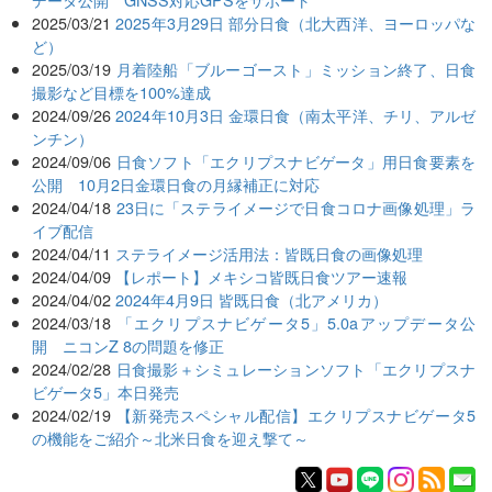
2025/03/21
2025年3月29日 部分日食（北大西洋、ヨーロッパな
ど）
2025/03/19
月着陸船「ブルーゴースト」ミッション終了、日食
撮影など目標を100%達成
2024/09/26
2024年10月3日 金環日食（南太平洋、チリ、アルゼ
ンチン）
2024/09/06
日食ソフト「エクリプスナビゲータ」用日食要素を
公開 10月2日金環日食の月縁補正に対応
2024/04/18
23日に「ステライメージで日食コロナ画像処理」ラ
イブ配信
2024/04/11
ステライメージ活用法：皆既日食の画像処理
2024/04/09
【レポート】メキシコ皆既日食ツアー速報
2024/04/02
2024年4月9日 皆既日食（北アメリカ）
2024/03/18
「エクリプスナビゲータ5」5.0aアップデータ公
開 ニコンZ 8の問題を修正
2024/02/28
日食撮影＋シミュレーションソフト「エクリプスナ
ビゲータ5」本日発売
2024/02/19
【新発売スペシャル配信】エクリプスナビゲータ5
の機能をご紹介～北米日食を迎え撃て～