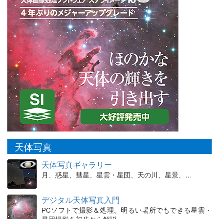
天体写真
天体写真ギャラリー
月、惑星、彗星、星雲・星団、天の川、星景、…
デジタル天体写真入門
PCソフトで撮影＆処理。明るい場所でもできる星雲・
星団撮影を初歩から解説