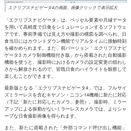
エクリプスナビゲータ4の画面。画像クリックで表示拡大
「エクリプスナビゲータ」は、ベッセル要素や月縁データ
を用いて高精度で日食をシミュレーションするソフトウェ
アです。事前準備では見え方や撮影の構図を調べられ、日
食当日にはカウントダウン機能でリアルタイムに接触時刻
を確かめられます。また、前バージョン「エクリプスナビ
ゲータ3 カメラ制御機能付き版」から搭載された自動撮影
機能を使うと、撮影時におけるカメラの設定変更の煩わし
さから解放されるので、皆既日食のハイライトを観察して
楽しむことができます。
最新版となる「エクリプスナビゲータ4」では、フルサイ
ズミラーレスを含むキヤノン・ニコン14機種に新たに対応
（下記「新たに対応したカメラ」参照）。撮影時、ミラー
アップによる振動がないミラーレスカメラでは、よりシャ
ープな日食撮影画像を得られます。
また、新たに搭載された「外部コマンド呼び出し機能」