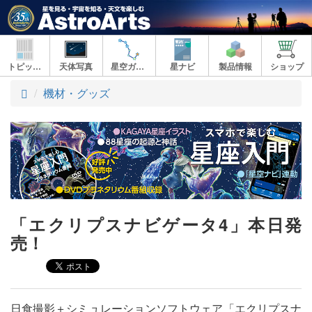
トピックス
天体写真
星空ガイド
星ナビ
製品情報
ショップ
ト
機材・グッズ
ッ
プ
「エクリプスナビゲータ4」本日発
売！
日食撮影＋シミュレーションソフトウェア「エクリプスナ