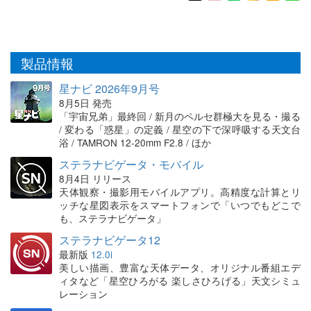
製品情報
星ナビ 2026年9月号
8月5日 発売
「宇宙兄弟」最終回 / 新月のペルセ群極大を見る・撮る
/ 変わる「惑星」の定義 / 星空の下で深呼吸する天文台
浴 / TAMRON 12-20mm F2.8 / ほか
ステラナビゲータ・モバイル
8月4日 リリース
天体観察・撮影用モバイルアプリ。高精度な計算とリ
ッチな星図表示をスマートフォンで「いつでもどこで
も、ステラナビゲータ」
ステラナビゲータ12
最新版
12.0i
美しい描画、豊富な天体データ、オリジナル番組エデ
ィタなど「星空ひろがる 楽しさひろげる」天文シミュ
レーション