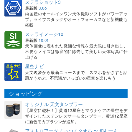
ステラショット3
最新版
3.0o
純国産のオールインワン天体撮影ソフトがパワーアッ
プ。ライブスタックやオートフォーカスなど新機能も
搭載
ステライメージ10
最新版
10.0f
天体画像に埋もれた微細な情報を最大限に引き出し、
不要なノイズは徹底的に除去して美しい天体写真に仕
上げる
星空ナビ
天文現象から最新ニュースまで、スマホをかざすと話
題がうかぶ。不思議がいっぱいの星空を楽しもう
ショッピング
オリジナル 天文タンブラー
【星空に乾杯！】黄道12星座とマウナケアの星空をデ
ザインしたステンレスサーモタンブラー。黄道12星座
に新色モカブラウンが追加。
アストロアーツ くっつくタオル 〜 包むーん