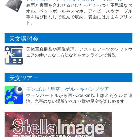
表面と裏面を合わせるとぴたっとくっつく不思議なタ
オル。ペットボトルやスマホ、アイピースやケーブル
等を結び目なしで包んで収納。表面には月面をプリン
ト。
天文講習会
天体写真撮影や画像処理、アストロアーツのソフトウ
ェアの使いこなし方法などをオンラインで解説
天文ツアー
モンゴル「星空」ゲル・キャンプツアー
ウランバートルから西へ250km以上離れたゲルに連
泊。光害のない場所でペルセ群や星空を楽しめます