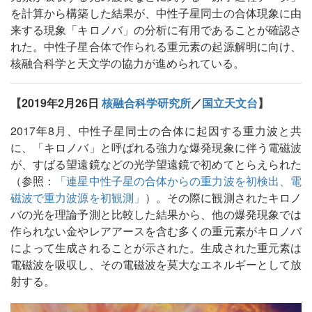
を計算から構築した結果が、中性子星同士の合体現象に由
来する現象「キロノバ」の分析に有用であることが確認さ
れた。中性子星合体で作られる重元素の起源解明に向け、
核融合科学と天文学の協力が進められている。
【2019年2月26日
核融合科学研究所
／
国立天文台
】
2017年8月、中性子星同士の合体に起因する重力波と共
に、「キロノバ」と呼ばれる強力な爆発現象に伴う電磁波
が、すばる望遠鏡などの光学望遠鏡で初めてとらえられた
（参照：
「連星中性子星の合体からの重力波を初検出、電
磁波で重力波源を初観測」
）。その際に観測されたキロノ
バの光を理論予測と比較した結果から、他の爆発現象では
作られない金やレアアースを含む多くの重元素がキロノバ
によって生成されることが示された。生成された重元素は
電磁波を吸収し、その電磁波を莫大なエネルギーとして放
射する。