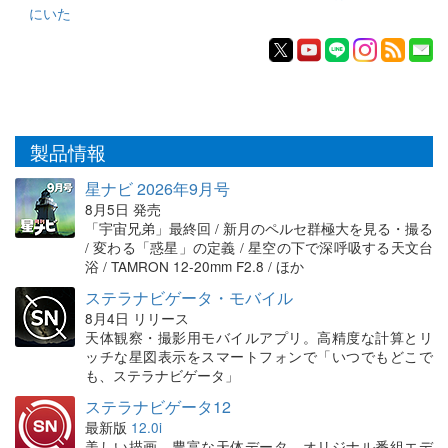
にいた
製品情報
星ナビ 2026年9月号
8月5日 発売
「宇宙兄弟」最終回 / 新月のペルセ群極大を見る・撮る
/ 変わる「惑星」の定義 / 星空の下で深呼吸する天文台
浴 / TAMRON 12-20mm F2.8 / ほか
ステラナビゲータ・モバイル
8月4日 リリース
天体観察・撮影用モバイルアプリ。高精度な計算とリ
ッチな星図表示をスマートフォンで「いつでもどこで
も、ステラナビゲータ」
ステラナビゲータ12
最新版
12.0i
美しい描画、豊富な天体データ、オリジナル番組エデ