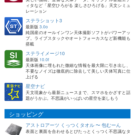
ィタなど「星空ひろがる 楽しさひろげる」天文シミュ
レーション
ステラショット3
最新版
3.0o
純国産のオールインワン天体撮影ソフトがパワーアッ
プ。ライブスタックやオートフォーカスなど新機能も
搭載
ステライメージ10
最新版
10.0f
天体画像に埋もれた微細な情報を最大限に引き出し、
不要なノイズは徹底的に除去して美しい天体写真に仕
上げる
星空ナビ
天文現象から最新ニュースまで、スマホをかざすと話
題がうかぶ。不思議がいっぱいの星空を楽しもう
ショッピング
アストロアーツ くっつくタオル 〜 包むーん
表面と裏面を合わせるとぴたっとくっつく不思議なタ