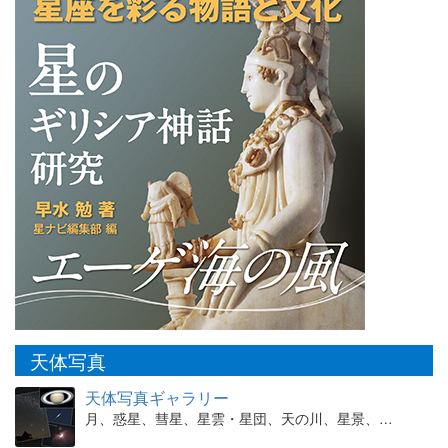
天体写真
天体写真ギャラリー
月、惑星、彗星、星雲・星団、天の川、星景、…