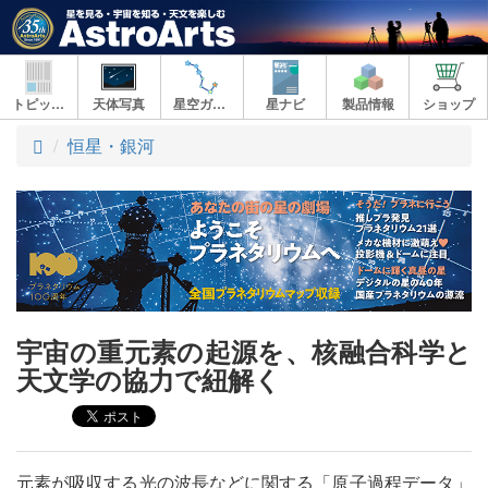
トピックス
天体写真
星空ガイド
星ナビ
製品情報
ショップ
ト
恒星・銀河
ッ
プ
宇宙の重元素の起源を、核融合科学と
天文学の協力で紐解く
元素が吸収する光の波長などに関する「原子過程データ」