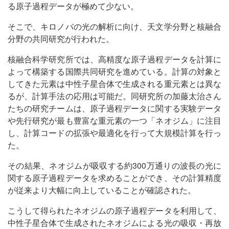
る原子過程データが極めて少ない。
そこで、キロノバの光の解析に向け、天文学分野と核融合
分野の共同研究が行われた。
核融合科学研究所では、高精度な原子過程データを計算に
よって構築する国際共同研究を進めている。計算の対象と
してきた元素は中性子星合体で生成される重元素とは異な
るが、計算手法の応用は可能だ。同研究所の加藤太治さん
たちの研究チームは、原子過程データに関する実験データ
や先行研究が最も豊富な重元素の一つ「ネオジム」に注目
し、計算コードの拡張や最適化を行って大規模計算を行っ
た。
その結果、ネオジムが吸収する約300万通りの波長の光に
関する原子過程データを求めることができ、その計算精度
が従来より大幅に向上していることが確認された。
こうして得られたネオジムの原子過程データを利用して、
中性子星合体で生成されたネオジムによる光の吸収・再放