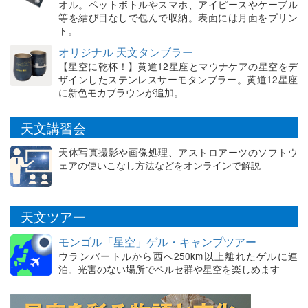
オル。ペットボトルやスマホ、アイピースやケーブル
等を結び目なしで包んで収納。表面には月面をプリン
ト。
オリジナル 天文タンブラー
【星空に乾杯！】黄道12星座とマウナケアの星空をデ
ザインしたステンレスサーモタンブラー。黄道12星座
に新色モカブラウンが追加。
天文講習会
天体写真撮影や画像処理、アストロアーツのソフトウ
ェアの使いこなし方法などをオンラインで解説
天文ツアー
モンゴル「星空」ゲル・キャンプツアー
ウランバートルから西へ250km以上離れたゲルに連
泊。光害のない場所でペルセ群や星空を楽しめます