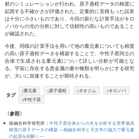
射のシミュレーションが行われ、原子過程データの精度に
起因する不確かさが評価された。定量的に見積もった誤差
は十分に小さいものであり、今回の新たな計算手法がキロ
ノバからの光の分析に対して信頼性の高いものであること
が確認された。
今後、同様の計算手法を用いて他の重元素についても精度
の高い原子過程データを構築することで、中性子星同士の
合体で生成される重元素について詳しい分析が可能とな
る。宇宙に存在する貴金属の量や種類を明らかにする研究
が、大いに加速することが期待される。
重元素
原子過程
ネオジム
キロノバ
タグ
中性子星
〈参照〉
核融合科学研究所：
中性子星合体からの光を分析する世界最高
精度の原子データの構築 ―核融合科学と天文学の協力で重元素
の起源を紐解く―