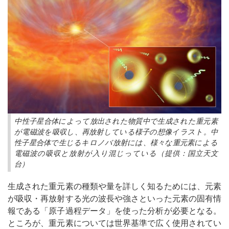
中性子星合体によって放出された物質中で生成された重元素
が電磁波を吸収し、再放射している様子の想像イラスト。中
性子星合体で生じるキロノバ放射には、様々な重元素による
電磁波の吸収と放射が入り混じっている（提供：国立天文
台）
生成された重元素の種類や量を詳しく知るためには、元素
が吸収・再放射する光の波長や強さといった元素の固有情
報である「原子過程データ」を使った分析が必要となる。
ところが、重元素については世界基準で広く使用されてい