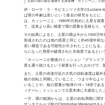
土星の環の面を通過する探査機「カッシーニ」の想像図（提
伊・ローマ・ラ・サピエンツァ大学のLuciano
ば環の年齢は若いという過去の研究をもとに、土
は、カッシーニと、1980年代初めに土星を探
て、従来より高い精度で環の質量を見積もり、
その結果によると、土星の環は今から1000万
形成されたのは他の惑星と同じく約45億年前
若い構造である可能性が示されたことになる。
らになった彗星や破壊された氷衛星であるとい
「カッシーニが最後のミッション『グランドフ
度も通り抜けるという探査を行ったおかげで、新
また、土星の赤道付近の大気の自転速度は最外層か
核の自転と同期していること、つまり中心より
いることや、核の質量が地球の15～18倍であ
ィナーレ」ミッションで土星本体に大接近した
一方、環の観測からは、土星の自転周期に関す
サンタクルーズ校のChristopher Mankov