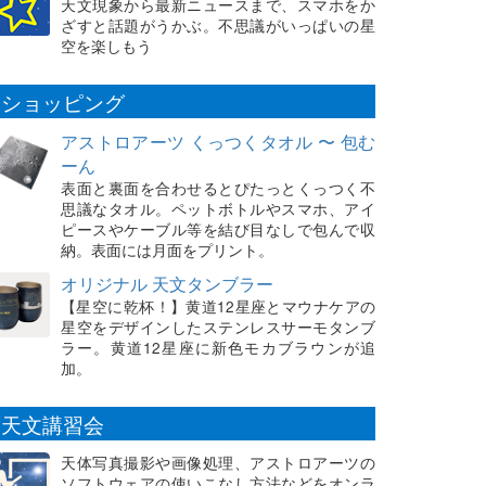
天文現象から最新ニュースまで、スマホをか
ざすと話題がうかぶ。不思議がいっぱいの星
空を楽しもう
ショッピング
アストロアーツ くっつくタオル 〜 包む
ーん
表面と裏面を合わせるとぴたっとくっつく不
思議なタオル。ペットボトルやスマホ、アイ
ピースやケーブル等を結び目なしで包んで収
納。表面には月面をプリント。
オリジナル 天文タンブラー
【星空に乾杯！】黄道12星座とマウナケアの
星空をデザインしたステンレスサーモタンブ
ラー。黄道12星座に新色モカブラウンが追
加。
天文講習会
天体写真撮影や画像処理、アストロアーツの
ソフトウェアの使いこなし方法などをオンラ