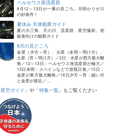
ペルセウス座流星群
8月12～13日が一番の見ごろ。月明かりゼロ
の好条件！
夏休み 天体観察ガイド
夏の大三角、天の川、流星群、星空撮影。初
級者向けの観察ガイド
8月の見どころ
金星（夕方～宵）、火星（未明～明け方）、
土星（宵～明け方）／2日：水星が西方最大離
角／12～13日：ペルセウス座流星群が極大／
13日未明：スペインなどで皆既日食／15日：
金星が東方最大離角／16日夕方～宵：細い月
と金星が接近／…
「
星空ガイド
」や「
特集一覧
」もご覧ください