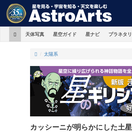
Home
天体写真
星空ガイド
星ナビ
プラネタリ
ト
太陽系
ッ
プ
カッシーニが明らかにした土星