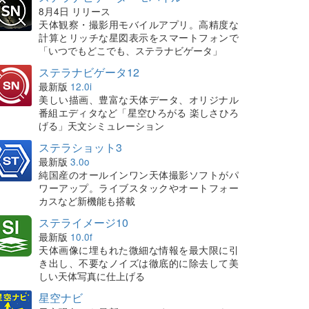
8月4日 リリース
天体観察・撮影用モバイルアプリ。高精度な
計算とリッチな星図表示をスマートフォンで
「いつでもどこでも、ステラナビゲータ」
ステラナビゲータ12
最新版
12.0i
美しい描画、豊富な天体データ、オリジナル
番組エディタなど「星空ひろがる 楽しさひろ
げる」天文シミュレーション
ステラショット3
最新版
3.0o
純国産のオールインワン天体撮影ソフトがパ
ワーアップ。ライブスタックやオートフォー
カスなど新機能も搭載
ステライメージ10
最新版
10.0f
天体画像に埋もれた微細な情報を最大限に引
き出し、不要なノイズは徹底的に除去して美
しい天体写真に仕上げる
星空ナビ