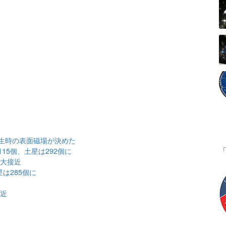
生時の表面磁場が決めた
15個、土星は292個に
が大接近
は285個に
接近