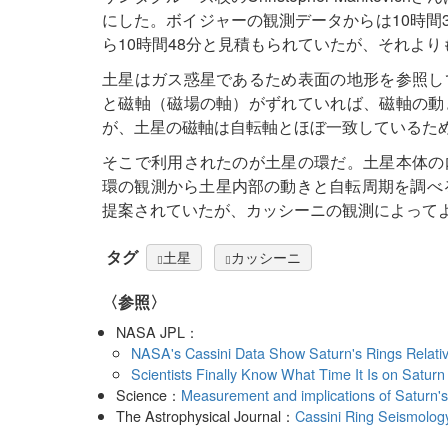
にした。ボイジャーの観測データからは10時間3
ら10時間48分と見積もられていたが、それよ
土星はガス惑星であるため表面の地形を参照し
と磁軸（磁場の軸）がずれていれば、磁軸の動
が、土星の磁軸は自転軸とほぼ一致しているた
そこで利用されたのが土星の環だ。土星本体の
環の観測から土星内部の動きと自転周期を調べる
提案されていたが、カッシーニの観測によって
タグ
土星
カッシーニ
〈参照〉
NASA JPL：
NASA's Cassini Data Show Saturn's Rings Relati
Scientists Finally Know What Time It Is on Saturn
Science：
Measurement and implications of Saturn's 
The Astrophysical Journal：
Cassini Ring Seismology 