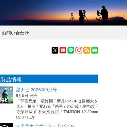
お問い合わせ
製品情報
星ナビ 2026年9月号
8月5日 発売
「宇宙兄弟」最終回 / 新月のペルセ群極大を
見る・撮る / 変わる「惑星」の定義 / 星空の下
で深呼吸する天文台浴 / TAMRON 12-20mm
F2.8 / ほか
ステラナビゲータ・モバイル