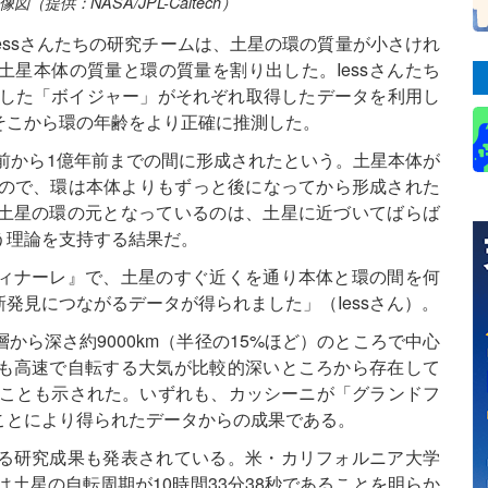
供：NASA/JPL-Caltech）
 Iessさんたちの研究チームは、土星の環の質量が小さけれ
星本体の質量と環の質量を割り出した。Iessさんたち
査した「ボイジャー」がそれぞれ取得したデータを利用し
そこから環の年齢をより正確に推測した。
年前から1億年前までの間に形成されたという。土星本体が
なので、環は本体よりもずっと後になってから形成された
土星の環の元となっているのは、土星に近づいてばらば
う理論を支持する結果だ。
ィナーレ』で、土星のすぐ近くを通り本体と環の間を何
発見につながるデータが得られました」（Iessさん）。
ら深さ約9000km（半径の15%ほど）のところで中心
も高速で自転する大気が比較的深いところから存在して
ることも示された。いずれも、カッシーニが「グランドフ
ことにより得られたデータからの成果である。
る研究成果も発表されている。米・カリフォルニア大学
ichさんは土星の自転周期が10時間33分38秒であることを明らか