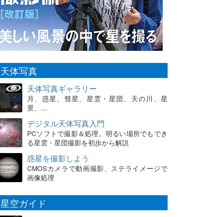
天体写真
天体写真ギャラリー
月、惑星、彗星、星雲・星団、天の川、星
景、…
デジタル天体写真入門
PCソフトで撮影＆処理。明るい場所でもでき
る星雲・星団撮影を初歩から解説
惑星を撮影しよう
CMOSカメラで動画撮影、ステライメージで
画像処理
星空ガイド